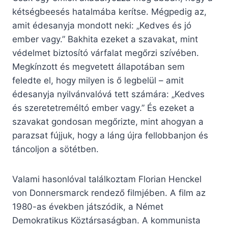
kétségbeesés hatalmába kerítse. Mégpedig az,
amit édesanyja mondott neki: „Kedves és jó
ember vagy.” Bakhita ezeket a szavakat, mint
védelmet biztosító várfalat megőrzi szívében.
Megkínzott és megvetett állapotában sem
feledte el, hogy milyen is ő legbelül – amit
édesanyja nyilvánvalóvá tett számára: „Kedves
és szeretetreméltó ember vagy.” És ezeket a
szavakat gondosan megőrizte, mint ahogyan a
parazsat fújjuk, hogy a láng újra fellobbanjon és
táncoljon a sötétben.
Valami hasonlóval találkoztam Florian Henckel
von Donnersmarck rendező filmjében. A film az
1980-as években játszódik, a Német
Demokratikus Köztársaságban. A kommunista