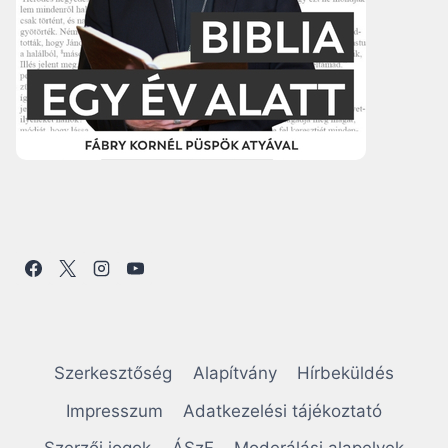
Szerkesztőség
Alapítvány
Hírbeküldés
Impresszum
Adatkezelési tájékoztató
Szerzői jogok
ÁSzF
Moderálási alapelvek