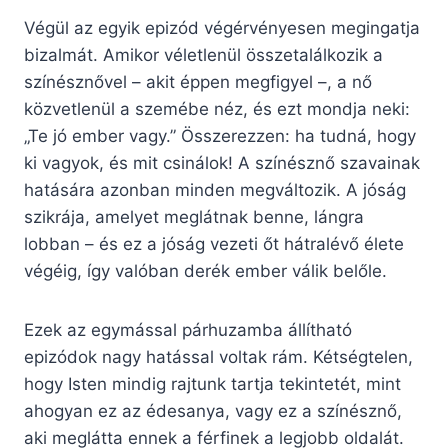
Végül az egyik epizód végérvényesen megingatja
bizalmát. Amikor véletlenül összetalálkozik a
színésznővel – akit éppen megfigyel –, a nő
közvetlenül a szemébe néz, és ezt mondja neki:
„Te jó ember vagy.” Összerezzen: ha tudná, hogy
ki vagyok, és mit csinálok! A színésznő szavainak
hatására azonban minden megváltozik. A jóság
szikrája, amelyet meglátnak benne, lángra
lobban – és ez a jóság vezeti őt hátralévő élete
végéig, így valóban derék ember válik belőle.
Ezek az egymással párhuzamba állítható
epizódok nagy hatással voltak rám. Kétségtelen,
hogy Isten mindig rajtunk tartja tekintetét, mint
ahogyan ez az édesanya, vagy ez a színésznő,
aki meglátta ennek a férfinek a legjobb oldalát.