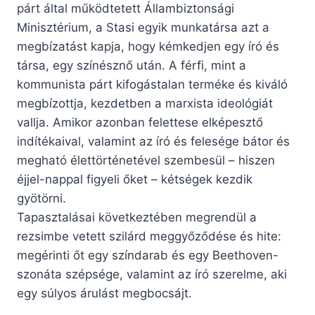
párt által működtetett Állambiztonsági
Minisztérium, a Stasi egyik munkatársa azt a
megbízatást kapja, hogy kémkedjen egy író és
társa, egy színésznő után. A férfi, mint a
kommunista párt kifogástalan terméke és kiváló
megbízottja, kezdetben a marxista ideológiát
vallja. Amikor azonban felettese elképesztő
indítékaival, valamint az író és felesége bátor és
megható élettörténetével szembesül – hiszen
éjjel-nappal figyeli őket – kétségek kezdik
gyötörni.
Tapasztalásai következtében megrendül a
rezsimbe vetett szilárd meggyőződése és hite:
megérinti őt egy színdarab és egy Beethoven-
szonáta szépsége, valamint az író szerelme, aki
egy súlyos árulást megbocsájt.