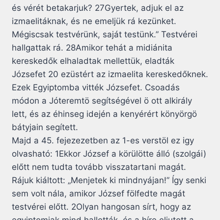
és vérét betakarjuk? 27Gyertek, adjuk el az
izmaelitáknak, és ne emeljük rá kezünket.
Mégiscsak testvérünk, saját testünk.” Testvérei
hallgattak rá. 28Amikor tehát a midiánita
kereskedők elhaladtak mellettük, eladták
Józsefet 20 ezüstért az izmaelita kereskedőknek.
Ezek Egyiptomba vitték Józsefet. Csoadás
módon a Jóteremtö segítségével ö ott alkirály
lett, és az éhinseg idején a kenyérért könyörgö
bátyjain segített.
Majd a 45. fejezezetben az 1-es verstöl ez igy
olvasható: 1Ekkor József a körülötte álló (szolgái)
előtt nem tudta tovább visszatartani magát.
Rájuk kiáltott: „Menjetek ki mindnyájan!” Így senki
sem volt nála, amikor József fölfedte magát
testvérei előtt. 2Olyan hangosan sírt, hogy az
egyiptomiak mind hallották, és a híre eljutott a