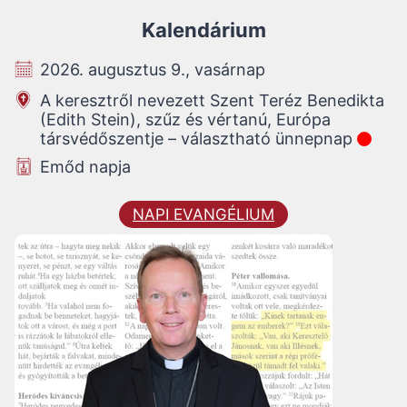
Kalendárium
2026. augusztus 9., vasárnap
A keresztről nevezett Szent Teréz Benedikta
(Edith Stein), szűz és vértanú, Európa
társvédőszentje – választható ünnepnap
Emőd napja
NAPI EVANGÉLIUM