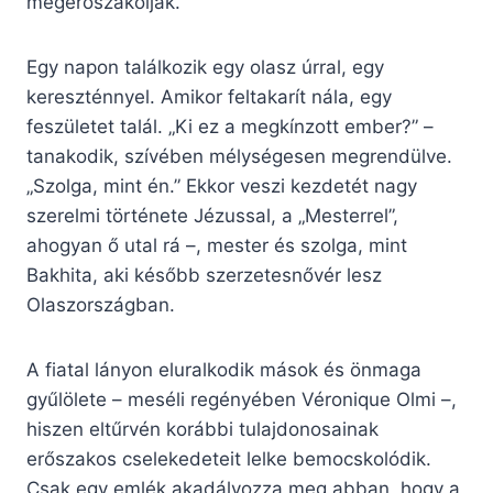
megerőszakolják.
Egy napon találkozik egy olasz úrral, egy
kereszténnyel. Amikor feltakarít nála, egy
feszületet talál. „Ki ez a megkínzott ember?” –
tanakodik, szívében mélységesen megrendülve.
„Szolga, mint én.” Ekkor veszi kezdetét nagy
szerelmi története Jézussal, a „Mesterrel”,
ahogyan ő utal rá –, mester és szolga, mint
Bakhita, aki később szerzetesnővér lesz
Olaszországban.
A fiatal lányon eluralkodik mások és önmaga
gyűlölete – meséli regényében Véronique Olmi –,
hiszen eltűrvén korábbi tulajdonosainak
erőszakos cselekedeteit lelke bemocskolódik.
Csak egy emlék akadályozza meg abban, hogy a