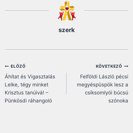
szerk
Bejegyzés
ELŐZŐ
KÖVETKEZŐ
Áhítat és Vigasztalás
Felföldi László pécsi
navigáció
Lelke, tégy minket
megyéspüspök lesz a
Krisztus tanúivá! –
csíksomlyói búcsú
Pünkösdi ráhangoló
szónoka