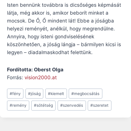
Isten bennünk továbbra is dicsőséges képmását
látja, még akkor is, amikor beborít minket a
mocsok. De Ő, Ő mindent lát! Ebbe a jóságba
helyezi reményét, anélkül, hogy megrendülne.
Annyira, hogy isteni gondviselésének
köszönhetően, a jóság lángja – bármilyen kicsi is
legyen – diadalmaskodhat felettünk.
Fordította: Oberst Olga
Forrás:
vision2000.at
Post
#
fény
#
jóság
#
kiemelt
#
megbocsátás
Tags:
#
remény
#
sötétség
#
szenvedés
#
szeretet