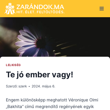
Skip
to
content
LELKISÉG
Te jó ember vagy!
Szerző:
szerk
2024. május 6.
Engem különösképp meghatott Véronique Olmi
„Bakhita” című megrendítő regényének egyik