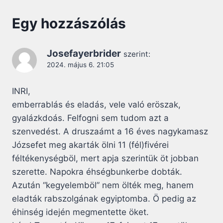
Egy hozzászólás
Josefayerbrider
szerint:
2024. május 6. 21:05
INRI,
emberrablás és eladás, vele való eröszak,
gyalázkdoás. Felfogni sem tudom azt a
szenvedést. A druszaámt a 16 éves nagykamasz
Józsefet meg akarták ölni 11 (fél)fivérei
féltékenységböl, mert apja szerintük öt jobban
szerette. Napokra éhségbunkerbe dobták.
Azután “kegyelemböl” nem ölték meg, hanem
eladták rabszolgának egyiptomba. Ö pedig az
éhinség idején megmentette öket.