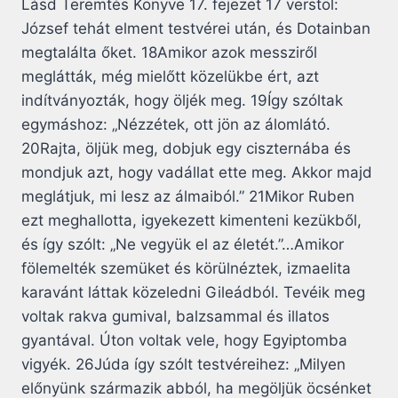
Lásd Teremtés Könyve 17. fejezet 17 verstöl:
József tehát elment testvérei után, és Dotainban
megtalálta őket. 18Amikor azok messziről
meglátták, még mielőtt közelükbe ért, azt
indítványozták, hogy öljék meg. 19Így szóltak
egymáshoz: „Nézzétek, ott jön az álomlátó.
20Rajta, öljük meg, dobjuk egy ciszternába és
mondjuk azt, hogy vadállat ette meg. Akkor majd
meglátjuk, mi lesz az álmaiból.” 21Mikor Ruben
ezt meghallotta, igyekezett kimenteni kezükből,
és így szólt: „Ne vegyük el az életét.”…Amikor
fölemelték szemüket és körülnéztek, izmaelita
karavánt láttak közeledni Gileádból. Tevéik meg
voltak rakva gumival, balzsammal és illatos
gyantával. Úton voltak vele, hogy Egyiptomba
vigyék. 26Júda így szólt testvéreihez: „Milyen
előnyünk származik abból, ha megöljük öcsénket