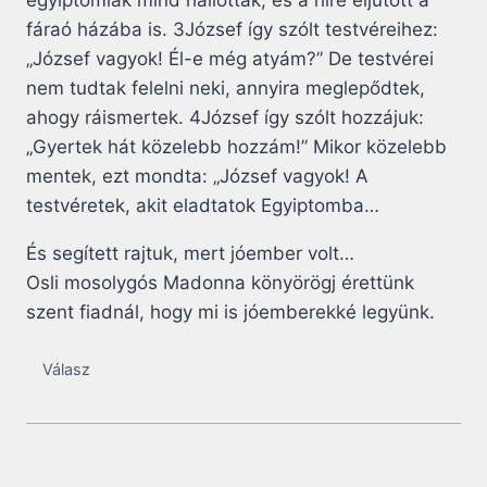
fáraó házába is. 3József így szólt testvéreihez:
„József vagyok! Él-e még atyám?” De testvérei
nem tudtak felelni neki, annyira meglepődtek,
ahogy ráismertek. 4József így szólt hozzájuk:
„Gyertek hát közelebb hozzám!” Mikor közelebb
mentek, ezt mondta: „József vagyok! A
testvéretek, akit eladtatok Egyiptomba…
És segített rajtuk, mert jóember volt…
Osli mosolygós Madonna könyörögj érettünk
szent fiadnál, hogy mi is jóemberekké legyünk.
Válasz