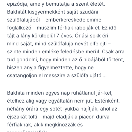
epizódja, amely bemutatja a szent életét.
Bakhitát kisgyermekként saját szudáni
szülőfalujából – emberkereskedelemmel
foglalkozó – muszlim férfiak rabolják el. Ez idő
tájt a lány körülbelül 7 éves. Óriási sokk éri –
mind saját, mind szülőfaluja nevét elfelejti –
szinte minden emléke feledésbe merül. Csak arra
tud gondolni, hogy minden az ő hibájából történt,
hiszen anyja figyelmeztette, hogy ne
csatangoljon el messzire a szülőfalujától…
Bakhita minden egyes nap ruhátlanul jár-kel,
ételhez alig vagy egyáltalán nem jut. Esténként,
néhány órára egy sötét lyukba hajítják, ahol az
éjszakát tölti – majd eladják a piacon durva
férfiaknak, akik megkínozzák és