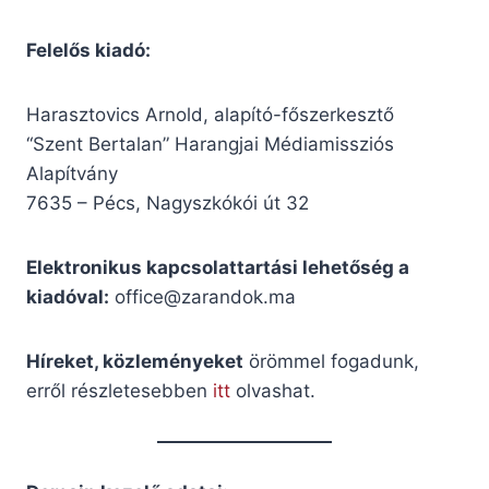
Felelős kiadó:
Harasztovics Arnold, alapító-főszerkesztő
“Szent Bertalan” Harangjai Médiamissziós
Alapítvány
7635 – Pécs, Nagyszkókói út 32
Elektronikus kapcsolattartási lehetőség a
kiadóval:
office@zarandok.ma
Híreket, közleményeket
örömmel fogadunk,
erről részletesebben
itt
olvashat.