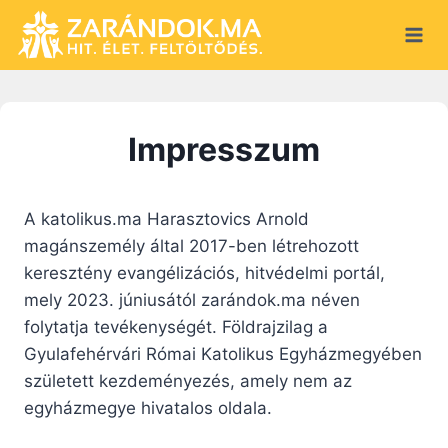
S
k
i
p
t
Impresszum
o
c
o
A katolikus.ma Harasztovics Arnold
n
magánszemély által 2017-ben létrehozott
t
keresztény evangélizációs, hitvédelmi portál,
e
mely 2023. júniusától zarándok.ma néven
n
folytatja tevékenységét. Földrajzilag a
t
Gyulafehérvári Római Katolikus Egyházmegyében
született kezdeményezés, amely nem az
egyházmegye hivatalos oldala.