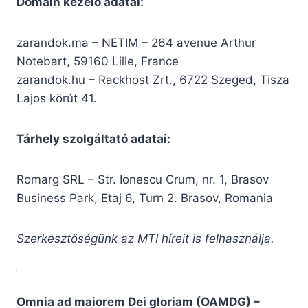
Domain kezelő adatai:
zarandok.ma – NETIM – 264 avenue Arthur
Notebart, 59160 Lille, France
zarandok.hu – Rackhost Zrt., 6722 Szeged, Tisza
Lajos körút 41.
Tárhely szolgáltató adatai:
Romarg SRL – Str. Ionescu Crum, nr. 1, Brasov
Business Park, Etaj 6, Turn 2. Brasov, Romania
Szerkesztőségünk az MTI híreit is felhasználja.
Omnia ad maiorem Dei gloriam (OAMDG) –