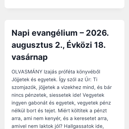
A
T
P
U
I
S
E
4
V
.
Napi evangélium – 2026.
A
,
N
1
augusztus 2., Évközi 18.
G
8
É
.
vasárnap
L
É
I
V
U
K
OLVASMÁNY Izajás próféta könyvéből
M
Ö
Jöjjetek és egyetek. Így szól az Úr: Ti
–
Z
szomjazók, jöjjetek a vizekhez mind, és bár
2
I
0
nincs pénzetek, siessetek ide! Vegyetek
H
2
É
ingyen gabonát és egyetek, vegyetek pénz
6
T
nélkül bort és tejet. Miért költitek a pénzt
.
K
A
arra, ami nem kenyér, és a keresetet arra,
E
U
D
amivel nem laktok jól? Hallgassatok ide,