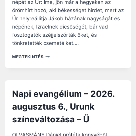
népét az Úr: Íme, jön már a hegyeken az
örömhírt hozó, aki békességet hirdet, mert az
Úr helyreállítja Jákob házának nagyságát és
népének, Izraelnek dicsőségét, bár vad
fosztogatók széjjelszórták őket, és
tönkretették csemetéiket….
N
MEGTEKINTÉS
A
P
I
E
V
Napi evangélium – 2026.
A
N
augusztus 6., Urunk
G
É
színeváltozása – Ü
L
I
U
OLVASMÁNY Dániel próféta könyvéből