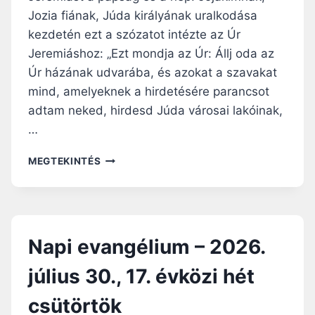
.
0
Jozia fiának, Júda királyának uralkodása
V
2
A
kezdetén ezt a szózatot intézte az Úr
6
S
Jeremiáshoz: „Ezt mondja az Úr: Állj oda az
.
Á
A
Úr házának udvarába, és azokat a szavakat
R
U
N
mind, amelyeknek a hirdetésére parancsot
G
A
adtam neked, hirdesd Júda városai lakóinak,
U
P
…
S
Z
N
T
MEGTEKINTÉS
A
U
P
S
I
1
E
.
V
,
Napi evangélium – 2026.
A
1
N
7
július 30., 17. évközi hét
G
.
É
É
csütörtök
L
V