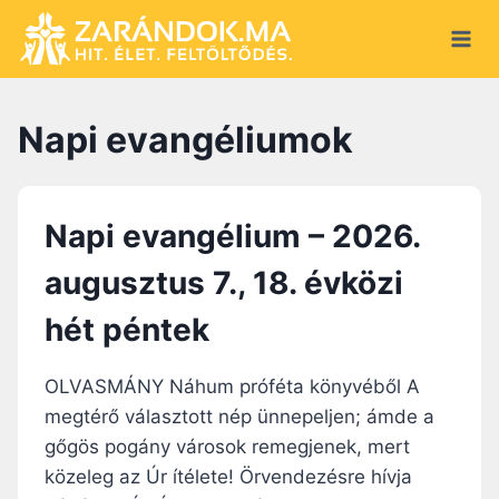
S
k
i
p
Napi evangéliumok
t
o
c
o
Napi evangélium – 2026.
n
augusztus 7., 18. évközi
t
e
hét péntek
n
t
OLVASMÁNY Náhum próféta könyvéből A
megtérő választott nép ünnepeljen; ámde a
gőgös pogány városok remegjenek, mert
közeleg az Úr ítélete! Örvendezésre hívja