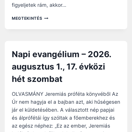
G
D
figyeljetek rám, akkor…
U
S
N
MEGTEKINTÉS
Z
A
T
P
U
I
S
E
3
V
.
Napi evangélium – 2026.
A
,
N
1
augusztus 1., 17. évközi
G
8
É
.
hét szombat
L
É
I
V
U
K
OLVASMÁNY Jeremiás próféta könyvéből Az
M
Ö
Úr nem hagyja el a bajban azt, aki hűségesen
–
Z
jár el küldetésében. A választott nép papjai
2
I
0
és álprófétái így szóltak a főemberekhez és
H
2
É
az egész néphez: „Ez az ember, Jeremiás
6
T