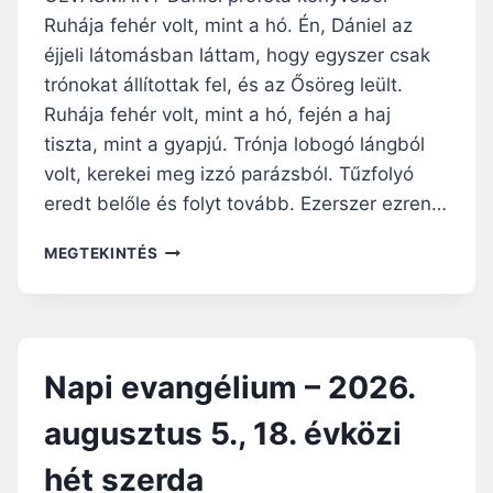
M
Ruhája fehér volt, mint a hó. Én, Dániel az
–
éjjeli látomásban láttam, hogy egyszer csak
2
0
trónokat állítottak fel, és az Ősöreg leült.
2
Ruhája fehér volt, mint a hó, fején a haj
6
tiszta, mint a gyapjú. Trónja lobogó lángból
.
A
volt, kerekei meg izzó parázsból. Tűzfolyó
U
eredt belőle és folyt tovább. Ezerszer ezren…
G
U
N
MEGTEKINTÉS
S
A
Z
P
T
I
U
E
S
V
Napi evangélium – 2026.
7
A
.
N
augusztus 5., 18. évközi
,
G
1
É
hét szerda
8
L