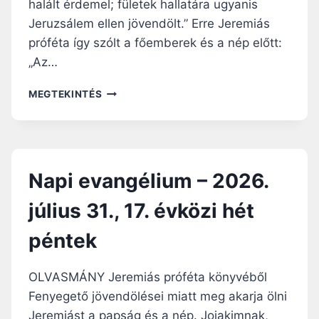
halált érdemel; fületek hallatára ugyanis
.
H
A
Jeruzsálem ellen jövendölt.” Erre Jeremiás
É
U
T
próféta így szólt a főemberek és a nép előtt:
G
F
„Az…
U
Ő
S
N
MEGTEKINTÉS
Z
A
T
P
U
I
S
E
2
V
.
Napi evangélium – 2026.
A
,
N
É
július 31., 17. évközi hét
G
V
É
K
péntek
L
Ö
I
Z
U
I
OLVASMÁNY Jeremiás próféta könyvéből
M
1
Fenyegető jövendölései miatt meg akarja ölni
–
8
Jeremiást a papság és a nép. Jojakimnak,
2