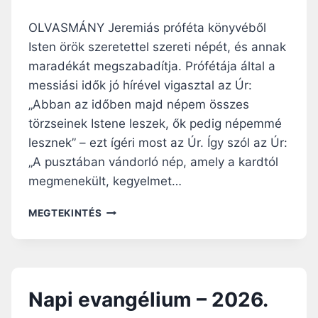
.
I
É
U
OLVASMÁNY Jeremiás próféta könyvéből
V
M
K
Isten örök szeretettel szereti népét, és annak
–
Ö
maradékát megszabadítja. Prófétája által a
2
Z
0
messiási idők jó hírével vigasztal az Úr:
I
2
„Abban az időben majd népem összes
H
6
É
törzseinek Istene leszek, ők pedig népemmé
.
T
A
lesznek” – ezt ígéri most az Úr. Így szól az Úr:
P
U
„A pusztában vándorló nép, amely a kardtól
É
G
N
megmenekült, kegyelmet…
U
T
S
E
N
MEGTEKINTÉS
Z
K
A
T
P
U
I
S
E
6
V
.
Napi evangélium – 2026.
A
,
N