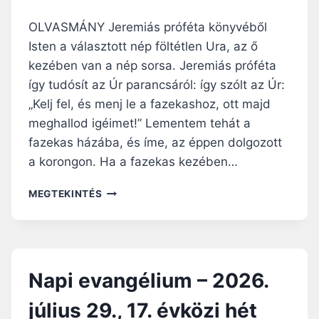
I
K
U
Ö
OLVASMÁNY Jeremiás próféta könyvéből
M
Z
Isten a választott nép föltétlen Ura, az ő
–
I
kezében van a nép sorsa. Jeremiás próféta
2
H
0
É
így tudósít az Úr parancsáról: így szólt az Úr:
2
T
„Kelj fel, és menj le a fazekashoz, ott majd
6
S
meghallod igéimet!” Lementem tehát a
.
Z
J
O
fazekas házába, és íme, az éppen dolgozott
Ú
M
a korongon. Ha a fazekas kezében…
L
B
I
A
N
MEGTEKINTÉS
U
T
A
S
P
3
I
1
E
.
V
Napi evangélium – 2026.
,
A
1
N
július 29., 17. évközi hét
7
G