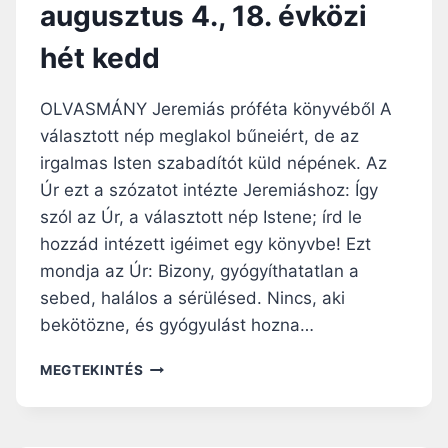
U
augusztus 4., 18. évközi
G
R
É
U
hét kedd
L
N
I
K
U
S
OLVASMÁNY Jeremiás próféta könyvéből A
M
Z
választott nép meglakol bűneiért, de az
–
Í
irgalmas Isten szabadítót küld népének. Az
2
N
0
Úr ezt a szózatot intézte Jeremiáshoz: Így
E
2
V
szól az Úr, a választott nép Istene; írd le
6
Á
hozzád intézett igéimet egy könyvbe! Ezt
.
L
A
mondja az Úr: Bizony, gyógyíthatatlan a
T
U
O
sebed, halálos a sérülésed. Nincs, aki
G
Z
bekötözne, és gyógyulást hozna…
U
Á
S
S
N
MEGTEKINTÉS
Z
A
A
T
–
P
U
Ü
I
S