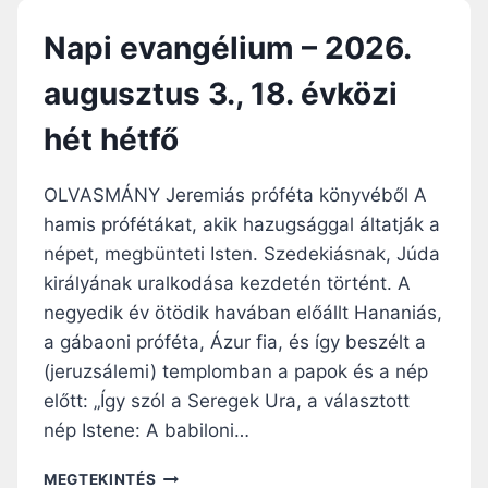
E
5
V
.
Napi evangélium – 2026.
A
,
N
1
augusztus 3., 18. évközi
G
8
É
.
hét hétfő
L
É
I
V
U
K
OLVASMÁNY Jeremiás próféta könyvéből A
M
Ö
hamis prófétákat, akik hazugsággal áltatják a
–
Z
népet, megbünteti Isten. Szedekiásnak, Júda
2
I
0
királyának uralkodása kezdetén történt. A
H
2
É
negyedik év ötödik havában előállt Hananiás,
6
T
a gábaoni próféta, Ázur fia, és így beszélt a
.
S
A
(jeruzsálemi) templomban a papok és a nép
Z
U
E
előtt: „Így szól a Seregek Ura, a választott
G
R
nép Istene: A babiloni…
U
D
S
A
N
MEGTEKINTÉS
Z