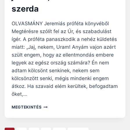
.
É
szerda
É
L
V
I
K
U
OLVASMÁNY Jeremiás próféta könyvéből
Ö
M
Z
Megtérésre szólít fel az Úr, és szabadulást
–
I
ígér. A próféta panaszkodik a nehéz küldetés
2
H
0
miatt: „Jaj, nekem, Uram! Anyám vajon azért
É
2
szült engem, hogy az ellentmondás embere
T
6
P
legyek az egész ország számára? Én nem
.
É
J
adtam kölcsönt senkinek, nekem sem
N
Ú
kölcsönzött senki, mégis mindenki engem
T
L
E
átkoz. Ha szavaid elém kerültek, befogadtam
I
K
őket,…
U
S
N
3
MEGTEKINTÉS
A
0
P
.
I
,