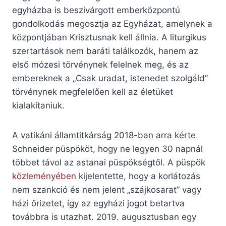
egyházba is beszivárgott emberközpontú
gondolkodás megosztja az Egyházat, amelynek a
központjában Krisztusnak kell állnia. A liturgikus
szertartások nem baráti találkozók, hanem az
első mózesi törvénynek felelnek meg, és az
embereknek a „Csak uradat, istenedet szolgáld”
törvénynek megfelelően kell az életüket
kialakítaniuk.
A vatikáni államtitkárság 2018-ban arra kérte
Schneider püspököt, hogy ne legyen 30 napnál
többet távol az astanai püspökségtől. A püspök
közleményében
kijelentette, hogy a korlátozás
nem szankció és nem jelent „szájkosarat” vagy
házi őrizetet, így az egyházi jogot betartva
továbbra is utazhat. 2019. augusztusban egy