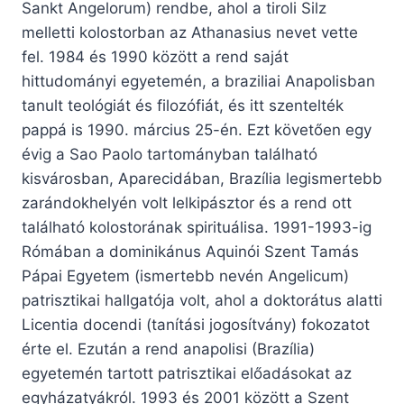
Sankt Angelorum) rendbe, ahol a tiroli Silz
melletti kolostorban az Athanasius nevet vette
fel. 1984 és 1990 között a rend saját
hittudományi egyetemén, a braziliai Anapolisban
tanult teológiát és filozófiát, és itt szentelték
pappá is 1990. március 25-én. Ezt követően egy
évig a Sao Paolo tartományban található
kisvárosban, Aparecidában, Brazília legismertebb
zarándokhelyén volt lelkipásztor és a rend ott
található kolostorának spirituálisa. 1991-1993-ig
Rómában a dominikánus Aquinói Szent Tamás
Pápai Egyetem (ismertebb nevén Angelicum)
patrisztikai hallgatója volt, ahol a doktorátus alatti
Licentia docendi (tanítási jogosítvány) fokozatot
érte el. Ezután a rend anapolisi (Brazília)
egyetemén tartott patrisztikai előadásokat az
egyházatyákról. 1993 és 2001 között a Szent