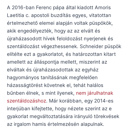
A 2016-ban Ferenc pápa által kiadott Amoris
Laetitia c. apostoli buzdítás egyes, vitatottan
értelmezhető elemei alapján voltak püspökök,
akik engedélyezték, hogy az az elvált és
újraházasodott hívek feloldozást nyerjenek és
szentáldozást végezhessenek. Schneider püspök
elítélte ezt a gyakorlatot, és határozottan kitart
amellett az álláspontja mellett, miszerint az
elváltak és újraházasodottak az egyház
hagyományos tanításának megfelelően
házasságtörést követnek el, tehát halálos
bűnben élnek, s mint ilyenek,
nem járulhatnak
szentáldozáshoz
. Már korábban, egy 2014-es
interjúban kifejtette, hogy nézete szerint az e
gyakorlat megváltoztatására irányuló törekvések
az irgalom hamis értelmezésén alapulnak.