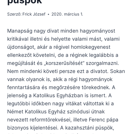
Szerző:
Frick József
2020. március 1.
Manapság nagy divat minden hagyományost
kritikával illetni és helyette valami mást, valami
újdonságot, akár a régivel homlokegyenest
ellenkezőt követelni, de a réginek legalábbis a
megújítását és „korszerűsítését” szorgalmazni.
Nem mindenki követi persze ezt a divatot. Sokan
vannak olyanok is, akik a régi hagyományok
fenntartására és megőrzésére törekednek. A
jelenség a Katolikus Egyházban is ismert. A
legutóbbi időkben nagy vitákat váltottak ki a
Német Katolikus Egyház szinódusi útnak
nevezett reformtörekvései, illetve Ferenc pápa
bizonyos kijelentései. A kazahsztáni püspök,