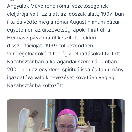
Angyalok Műve rend római vezetőségének
elöljárója volt. Ez alatt az időszak alatt, 1997-ban
írta és védte meg a római Augustinianum pápai
egyetemen az újszövetségi apokrif iratról, a
Hermasz pásztoráról készített doktori
disszertációját. 1999-től kezdődően
vendégelőadóként teológiai előadásokat tartott
Kazahsztánban a karagandai szemináriumban.
2001-ben az egyetemi spirituálissá és tanulmányi
igazgatóvá való kinevezését követően végleg
Kazahsztánba költözött.