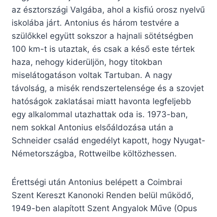
az észtországi Valgába, ahol a kisfiú orosz nyelvű
iskolába járt. Antonius és három testvére a
szülőkkel együtt sokszor a hajnali sötétségben
100 km-t is utaztak, és csak a késő este tértek
haza, nehogy kiderüljön, hogy titokban
miselátogatáson voltak Tartuban. A nagy
távolság, a misék rendszertelensége és a szovjet
hatóságok zaklatásai miatt havonta legfeljebb
egy alkalommal utazhattak oda is. 1973-ban,
nem sokkal Antonius elsőáldozása után a
Schneider család engedélyt kapott, hogy Nyugat-
Németországba, Rottweilbe költözhessen.
Érettségi után Antonius belépett a Coimbrai
Szent Kereszt Kanonoki Renden belül működő,
1949-ben alapított Szent Angyalok Műve (Opus