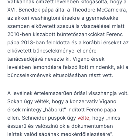
Vatikánnak címzett levelében kifogásolta, hogy a
XVI. Benedek pápa által a Theodore McCarrickra,
az akkori washingtoni érsekre a gyermekekkel
szemben elkövetett szexuális visszaélései miatt
2010-ben kiszabott büntetőszankciókat Ferenc
pápa 2013-ban feloldotta és a korábbi érseket az
elkövetett bűncselekményei ellenére
tanácsadójává nevezte ki. Vigano érsek
levelében lemondásra felszólított mindenkit, aki a
bűncselekmények eltusolásában részt vett.
A levélnek értelemszerűen óriási visszhangja volt.
Sokan úgy vélték, hogy a konzervatív Vigano
érsek mintegy „háborút” indított Ferenc pápa
ellen. Schneider püspök úgy
vélte
, hogy „nincs
ésszerű és valószínű ok a dokumentumban
leírtak valódiságának megkérdőjelezésére”,