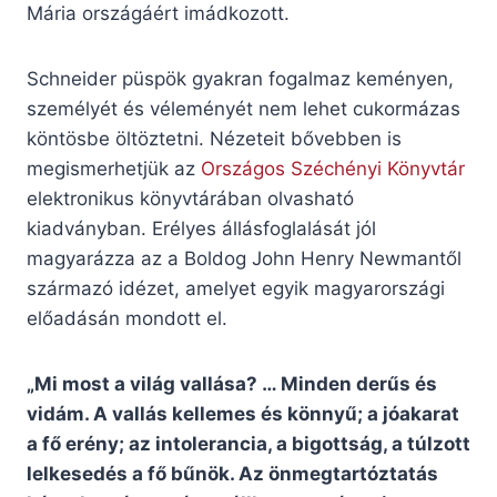
Mária országáért imádkozott.
Schneider püspök gyakran fogalmaz keményen,
személyét és véleményét nem lehet cukormázas
köntösbe öltöztetni. Nézeteit bővebben is
megismerhetjük az
Országos Széchényi Könyvtár
elektronikus könyvtárában olvasható
kiadványban. Erélyes állásfoglalását jól
magyarázza az a Boldog John Henry Newmantől
származó idézet, amelyet egyik magyarországi
előadásán mondott el.
„Mi most a világ vallása? … Minden derűs és
vidám. A vallás kellemes és könnyű; a jóakarat
a fő erény; az intolerancia, a bigottság, a túlzott
lelkesedés a fő bűnök. Az önmegtartóztatás