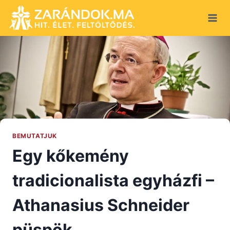
Skip
to
content
BEMUTATJUK
Egy kőkemény
tradicionalista egyházfi –
Athanasius Schneider
püspök