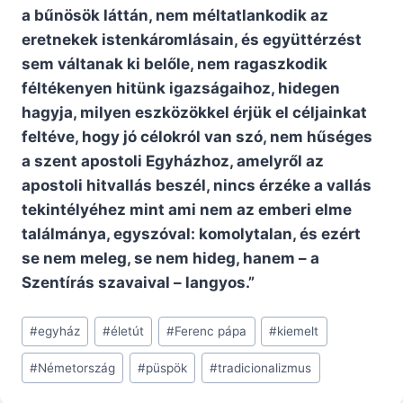
a bűnösök láttán, nem méltatlankodik az
eretnekek istenkáromlásain, és együttérzést
sem váltanak ki belőle, nem ragaszkodik
féltékenyen hitünk igazságaihoz, hidegen
hagyja, milyen eszközökkel érjük el céljainkat
feltéve, hogy jó célokról van szó, nem hűséges
a szent apostoli Egyházhoz, amelyről az
apostoli hitvallás beszél, nincs érzéke a vallás
tekintélyéhez mint ami nem az emberi elme
találmánya, egyszóval: komolytalan, és ezért
se nem meleg, se nem hideg, hanem – a
Szentírás szavaival – langyos.”
Post
#
egyház
#
életút
#
Ferenc pápa
#
kiemelt
Tags:
#
Németország
#
püspök
#
tradicionalizmus