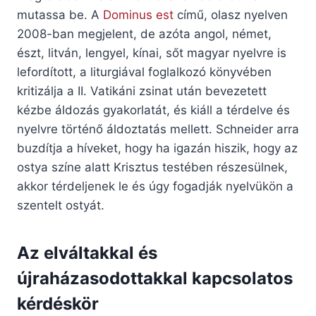
mutassa be. A
Dominus est
című, olasz nyelven
2008-ban megjelent, de azóta angol, német,
észt, litván, lengyel, kínai, sőt magyar nyelvre is
lefordított, a liturgiával foglalkozó könyvében
kritizálja a II. Vatikáni zsinat után bevezetett
kézbe áldozás gyakorlatát, és kiáll a térdelve és
nyelvre történő áldoztatás mellett. Schneider arra
buzdítja a híveket, hogy ha igazán hiszik, hogy az
ostya színe alatt Krisztus testében részesülnek,
akkor térdeljenek le és úgy fogadják nyelvükön a
szentelt ostyát.
Az elváltakkal és
újraházasodottakkal kapcsolatos
kérdéskör