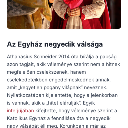
Az Egyház negyedik válsága
Athanasius Schneider 2014 óta bírálja a papság
azon tagjait, akik véleménye szerint nem a hitnek
megfelelően cselekszenek, hanem
cselekedeteikben engedelmeskednek annak,
amit „kegyetlen pogány világnak” neveznek.
Nyilatkozatában kijelentette, hogy a jelenkorban
is vannak, akik a „hitet elárulják”. Egyik
interjújában
kifejtette, hogy véleménye szerint a
Katolikus Egyház a fennállása óta a negyedik
nagy válságát éli meg. Korunkban a már az