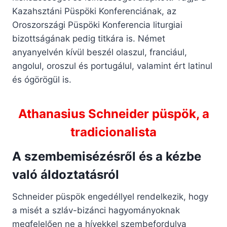
Kazahsztáni Püspöki Konferenciának, az
Oroszországi Püspöki Konferencia liturgiai
bizottságának pedig titkára is. Német
anyanyelvén kívül beszél olaszul, franciául,
angolul, oroszul és portugálul, valamint ért latinul
és ógörögül is.
Athanasius Schneider püspök, a
tradicionalista
A szembemisézésről és a kézbe
való áldoztatásról
Schneider püspök engedéllyel rendelkezik, hogy
a misét a szláv-bizánci hagyományoknak
megfelelően ne a hívekkel szembefordulva