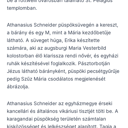
be a rottweili óvárosban található St. Pelagius
templomban.
Athanasius Schneider püspöksüvegén a kereszt,
a bárány és egy M, mint a Mária kezdőbetűje
látható. A süveget húga, Erika készítette
számára, aki az augsburgi Maria Vesterbild
kolostorban élő klarissza rendi nővér, és egyházi
ruhák készítésével foglalkozik. Pásztorbotján
Jézus látható bárányként, püspöki pecsétgyűrűje
pedig Szűz Mária csodálatos megjelenését
ábrázolja.
Athanasius Schneider az egyházmegye érseki
kancellári és általános vikáriusi tisztjét tölti be. A
karagandai püspökség területén számtalan
kisközösséget és lelkészséget alapított. Tagja a