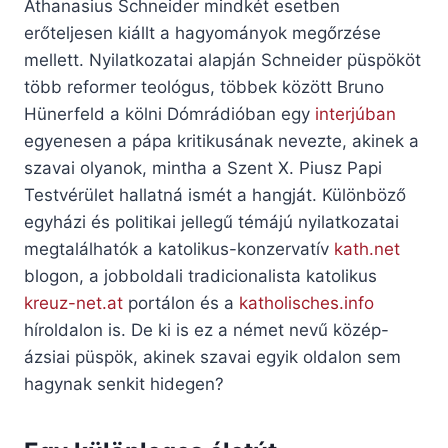
Athanasius Schneider mindkét esetben
erőteljesen kiállt a hagyományok megőrzése
mellett. Nyilatkozatai alapján Schneider püspököt
több reformer teológus, többek között Bruno
Hünerfeld a kölni Dómrádióban egy
interjúban
egyenesen a pápa kritikusának nevezte, akinek a
szavai olyanok, mintha a Szent X. Piusz Papi
Testvérület hallatná ismét a hangját. Különböző
egyházi és politikai jellegű témájú nyilatkozatai
megtalálhatók a katolikus-konzervatív
kath.net
blogon, a jobboldali tradicionalista katolikus
kreuz-net.at
portálon és a
katholisches.info
híroldalon is. De ki is ez a német nevű közép-
ázsiai püspök, akinek szavai egyik oldalon sem
hagynak senkit hidegen?