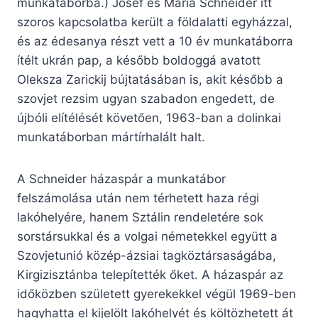
munkatáborba.) Josef és Maria Schneider itt
szoros kapcsolatba került a földalatti egyházzal,
és az édesanya részt vett a 10 év munkatáborra
ítélt ukrán pap, a később boldoggá avatott
Oleksza Zarickij bújtatásában is, akit később a
szovjet rezsim ugyan szabadon engedett, de
újbóli elítélését követően, 1963-ban a dolinkai
munkatáborban mártírhalált halt.
A Schneider házaspár a munkatábor
felszámolása után nem térhetett haza régi
lakóhelyére, hanem Sztálin rendeletére sok
sorstársukkal és a volgai németekkel együtt a
Szovjetunió közép-ázsiai tagköztársaságába,
Kirgizisztánba telepítették őket. A házaspár az
időközben született gyerekekkel végül 1969-ben
hagyhatta el kijelölt lakóhelyét és költözhetett át