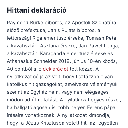
Hittani deklaráció
Raymond Burke bíboros, az Apostoli Szignatúra
előző prefektusa, Janis Pujats bíboros, a
lettországi Riga emeritusz érseke, Tomash Peta,
a kazahsztáni Asztana érseke, Jan Pawel Lenga,
a kazahsztáni Karaganda emeritusz érseke és
Athanasius Schneider 2019. június 10-én közös,
40 pontból álló
deklarációt
tett közzé. A
nyilatkozat célja az volt, hogy tisztázzon olyan
katolikus hitigazságokat, amelyekre véleményük
szerint az Egyház nem, vagy nem elégséges
módon ad útmutatást. A nyilatkozat egyes részei,
ha hallgatólagosan is, több helyen Ferenc pápa
írásaira vonatkoznak. A nyilatkozat kimondja,
hogy “a Jézus Krisztusba vetett hit” az “egyetlen