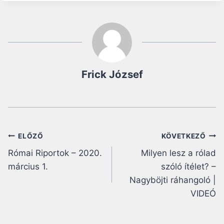
Frick József
Bejegyzés
ELŐZŐ
KÖVETKEZŐ
Római Riportok – 2020.
Milyen lesz a rólad
navigáció
március 1.
szóló ítélet? –
Nagyböjti ráhangoló |
VIDEÓ