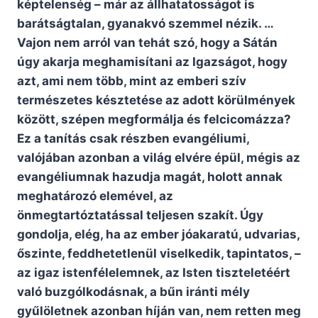
képtelenség – már az állhatatosságot is
barátságtalan, gyanakvó szemmel nézik. …
Vajon nem arról van tehát szó, hogy a Sátán
úgy akarja meghamisítani az Igazságot, hogy
azt, ami nem több, mint az emberi szív
természetes késztetése az adott körülmények
között, szépen megformálja és felcicomázza?
Ez a tanítás csak részben evangéliumi,
valójában azonban a világ elvére épül, mégis az
evangéliumnak hazudja magát, holott annak
meghatározó elemével, az
önmegtartóztatással teljesen szakít. Úgy
gondolja, elég, ha az ember jóakaratú, udvarias,
őszinte, feddhetetlenül viselkedik, tapintatos, –
az igaz istenfélelemnek, az Isten tiszteletéért
való buzgólkodásnak, a bűn iránti mély
gyűlöletnek azonban híján van, nem retten meg