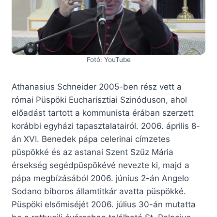
Fotó: YouTube
Athanasius Schneider 2005-ben rész vett a
római Püspöki Eucharisztiai Szinóduson, ahol
előadást tartott a kommunista érában szerzett
korábbi egyházi tapasztalatairól. 2006. április 8-
án XVI. Benedek pápa celerinai címzetes
püspökké és az astanai Szent Szűz Mária
érsekség segédpüspökévé nevezte ki, majd a
pápa megbízásából 2006. június 2-án Angelo
Sodano bíboros államtitkár avatta püspökké.
Püspöki elsőmiséjét 2006. július 30-án mutatta