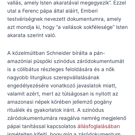
vallás, amely Isten akaratával megegyezik”. Ezzel
utal a Ferenc pápa által aláírt, Emberi
testvériségnek nevezett dokumentumra, amely
azt mondja ki, hogy “a vallások sokfélesége” Isten
akarata szerint való.
A közelmúltban Schneider bírálta a pán-
amazóniai püspöki szinódus záródokumentumát
is a cölibátus részleges feloldására és a nők
nagyobb liturgikus szerepvállalásának
engedélyezésére vonatkozó javaslatok miatt,
valamit azért, mert az túlságosan is nyitott az
amazonasi népek körében jellemző pogány
rituálék és gyakorlatok iránt. A szinódus
záródokumentumára reagálva nemrég megjelenő
pápai tanítással kapcsolatos
állásfoglalásában
ismételten kifejti, hogy míg a záródokumentum