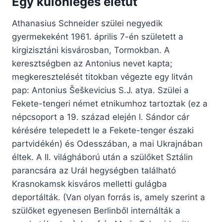
Egy különleges életút
Athanasius Schneider szülei negyedik
gyermekeként 1961. április 7-én született a
kirgizisztáni kisvárosban, Tormokban. A
keresztségben az Antonius nevet kapta;
megkeresztelését titokban végezte egy litván
pap: Antonius Šeškevicius S.J. atya. Szülei a
Fekete-tengeri német etnikumhoz tartoztak (ez a
népcsoport a 19. század elején I. Sándor cár
kérésére telepedett le a Fekete-tenger északi
partvidékén) és Odesszában, a mai Ukrajnában
éltek. A II. világháború után a szülőket Sztálin
parancsára az Urál hegységben található
Krasnokamsk kisváros melletti gulágba
deportálták. (Van olyan forrás is, amely szerint a
szülőket egyenesen Berlinből internálták a