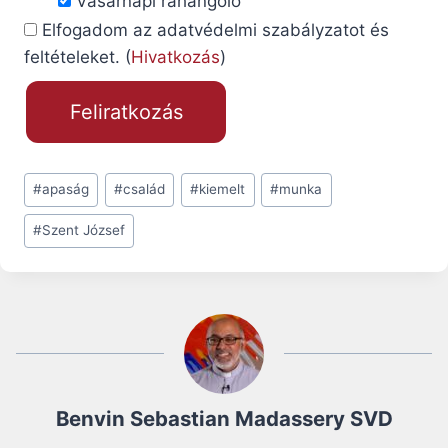
Vasárnapi ráhangoló
Elfogadom az adatvédelmi szabályzatot és
feltételeket. (
Hivatkozás
)
Post
#
apaság
#
család
#
kiemelt
#
munka
Tags:
#
Szent József
Benvin Sebastian Madassery SVD