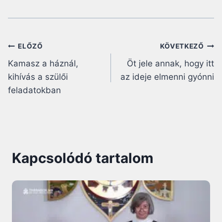
Bejegyzés
ELŐZŐ
KÖVETKEZŐ
Kamasz a háznál,
Öt jele annak, hogy itt
navigáció
kihívás a szülői
az ideje elmenni gyónni
feladatokban
Kapcsolódó tartalom