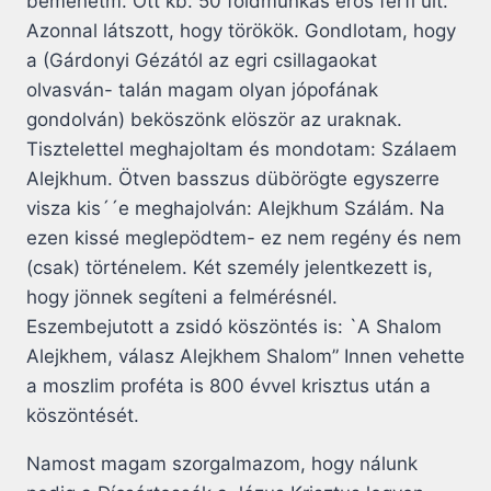
bemenetm. Ott kb. 50 földmunkás erös férfi ült.
Azonnal látszott, hogy törökök. Gondlotam, hogy
a (Gárdonyi Gézától az egri csillagaokat
olvasván- talán magam olyan jópofának
gondolván) beköszönk elöször az uraknak.
Tisztelettel meghajoltam és mondotam: Szálaem
Alejkhum. Ötven basszus dübörögte egyszerre
visza kis´´e meghajolván: Alejkhum Szálám. Na
ezen kissé meglepödtem- ez nem regény és nem
(csak) történelem. Két személy jelentkezett is,
hogy jönnek segíteni a felmérésnél.
Eszembejutott a zsidó köszöntés is: `A Shalom
Alejkhem, válasz Alejkhem Shalom” Innen vehette
a moszlim proféta is 800 évvel krisztus után a
köszöntését.
Namost magam szorgalmazom, hogy nálunk