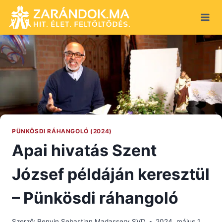
Skip
to
content
PÜNKÖSDI RÁHANGOLÓ (2024)
Apai hivatás Szent
József példáján keresztül
– Pünkösdi ráhangoló
Szerző:
Benvin Sebastian Madassery SVD
2024. május 1.