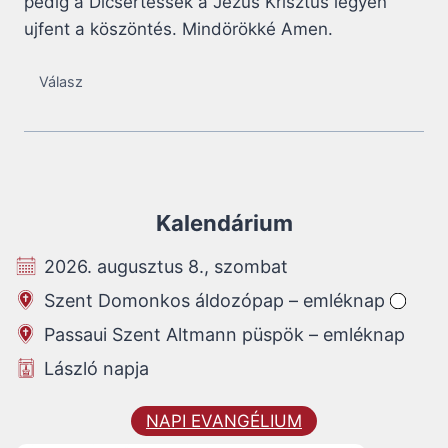
pedig a Dícsértessék a Jézus Krisztus legyen
ujfent a köszöntés. Mindörökké Amen.
Válasz
Kalendárium
2026. augusztus 8., szombat
Szent Domonkos áldozópap – emléknap
Passaui Szent Altmann püspök – emléknap
László napja
NAPI EVANGÉLIUM