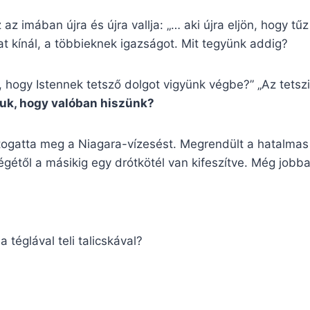
 imában újra és újra vallja: „… aki újra eljön, hogy tűz 
at kínál, a többieknek igazságot. Mit tegyünk addig?
k, hogy Istennek tetsző dolgot vigyünk végbe?” „Az tetszi
uk, hogy valóban hiszünk?
r látogatta meg a Niagara-vízesést. Megrendült a hatalm
gétől a másikig egy drótkötél van kifeszítve. Még jobb
 téglával teli talicskával?