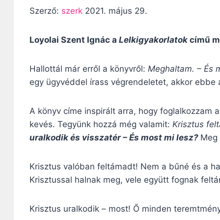
Szerző:
szerk
2021. május 29.
Loyolai Szent Ignác a
Lelkigyakorlatok
című mu
Hallottál már erről a könyvről:
Meghaltam. – És m
egy ügyvéddel írass végrendeletet, akkor ebbe 
A könyv címe inspirált arra, hogy foglalkozzam 
kevés. Tegyünk hozzá még valamit:
Krisztus fel
uralkodik és visszatér – És most mi lesz?
Meg k
Krisztus valóban feltámadt! Nem a bűné és a hal
Krisztussal halnak meg, vele együtt fognak felt
Krisztus uralkodik – most! Ő minden teremtmény 