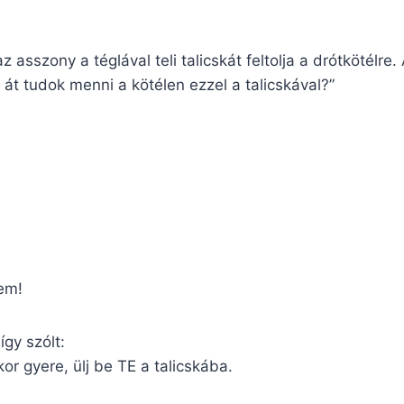
 asszony a téglával teli talicskát feltolja a drótkötélre.
át tudok menni a kötélen ezzel a talicskával?”
zem!
így szólt:
r gyere, ülj be TE a talicskába.