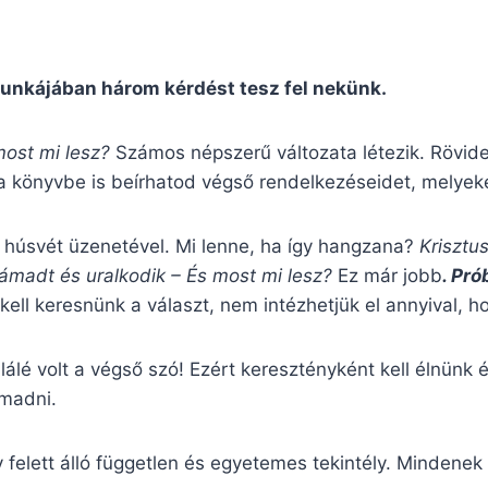
nkájában három kérdést tesz fel nekünk.
ost mi lesz?
Számos népszerű változata létezik. Rövi
a könyvbe is beírhatod végső rendelkezéseidet, melyek
a húsvét üzenetével. Mi lenne, ha így hangzana?
Krisztu
támadt és uralkodik – És most mi lesz?
Ez már jobb
. Pr
ell keresnünk a választ, nem intézhetjük el annyival, ho
álé volt a végső szó! Ezért keresztényként kell élnünk 
ámadni.
felett álló független és egyetemes tekintély. Mindenek i