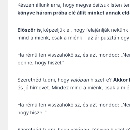
Készen állunk arra, hogy megvalósítsuk Isten te
könyve három próba elé állít minket annak el
Először is,
képzeljük el, hogy felajánlják nekün
mind a mienk, csak a miénk – az ár pusztán egy
Ha rémülten visszahőkölsz, és azt mondod: „Nem
benne, hogy hiszel.”
Szeretnéd tudni, hogy
valóban
hiszel-e?
Akkor 
és jó hírnevet. Mindez mind a miénk, csak a mi
Ha rémülten visszahőkölsz, és azt mondod: „Ne
hogy hiszel.”
Szeretnéd tudni, hogy
valóban, tényleg
hiszel-