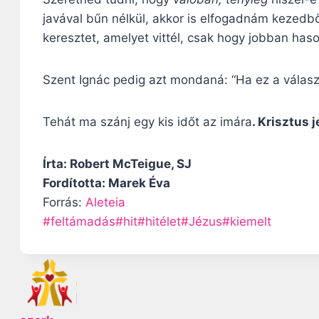
javával bűn nélkül, akkor is elfogadnám kezedbő
keresztet, amelyet vittél, csak hogy jobban hason
Szent Ignác pedig azt mondaná: “Ha ez a válaszo
Tehát ma szánj egy kis időt az imára
. Krisztus 
Írta: Robert McTeigue, SJ
Fordította: Marek Éva
Forrás:
Aleteia
P
#
feltámadás
#
hit
#
hitélet
#
Jézus
#
kiemelt
o
s
t
T
a