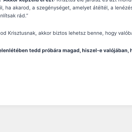
l, ha akarod, a szegénységet, amelyet átéltél, a lenézés
lítsak rád.”
d Krisztusnak, akkor biztos lehetsz benne, hogy valóba
jelenlétében tedd próbára magad, hiszel-e valójában, 