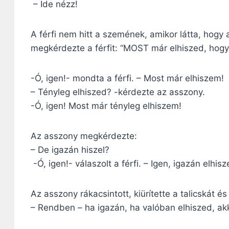
– Ide nézz!
A férfi nem hitt a szemének, amikor látta, hogy az
megkérdezte a férfit: “MOST már elhiszed, hogy 
-Ó, igen!- mondta a férfi. – Most már elhiszem!
– Tényleg elhiszed? -kérdezte az asszony.
-Ó, igen! Most már tényleg elhiszem!
Az asszony megkérdezte:
– De igazán hiszel?
-Ó, igen!- válaszolt a férfi. – Igen, igazán elhis
Az asszony rákacsintott, kiürítette a talicskát és 
– Rendben – ha igazán, ha valóban elhiszed, akko