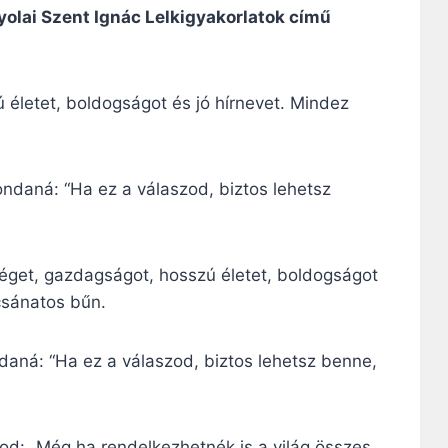
yolai Szent Ignác Lelkigyakorlatok című
 életet, boldogságot és jó hírnevet. Mindez
ndaná: “Ha ez a válaszod, biztos lehetsz
zséget, gazdagságot, hosszú életet, boldogságot
csánatos bűn.
aná: “Ha ez a válaszod, biztos lehetsz benne,
ndod: „Még ha rendelkezhetnék is a világ összes