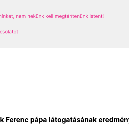
inket, nem nekünk kell megtérítenünk Istent!
csolatot
ak Ferenc pápa látogatásának eredmé