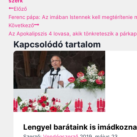
szerk
g
B
Előző
s
Ferenc pápa: Az imában Istennek kell megtérítenie m
e
:
Következő
Az Apokalipszis 4 lovasa, akik tönkreteszik a párkap
j
Kapcsolódó tartalom
e
g
y
z
é
s
n
Lengyel barátaink is imádkozn
Szerző:
Vendégszerző
2019. május 23.