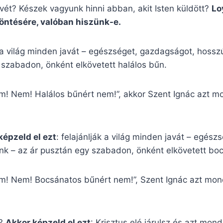
rvét? Készek vagyunk hinni abban, akit Isten küldött?
Lo
döntésére, valóban hiszünk-e.
k a világ minden javát – egészséget, gazdagságot, hosszú
 szabadon, önként elkövetett halálos bűn.
! Nem! Halálos bűnért nem!”, akkor Szent Ignác azt mo
képzeld el ezt
: felajánlják a világ minden javát – egés
énk – az ár pusztán egy szabadon, önként elkövetett bo
m! Nem! Bocsánatos bűnért nem!”, Szent Ignác azt mond
e?
Akkor képzeld el ezt
: Krisztus elé járulsz és azt mo