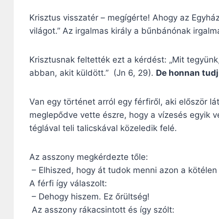
Krisztus visszatér – megígérte! Ahogy az Egyház az
világot.” Az irgalmas király a bűnbánónak irgalm
Krisztusnak feltették ezt a kérdést: „Mit tegyün
abban, akit küldött.” (Jn 6, 29).
De honnan tudj
Van egy történet arról egy férfiről, aki előszö
meglepődve vette észre, hogy a vízesés egyik vé
téglával teli talicskával közeledik felé.
Az asszony megkérdezte tőle:
– Elhiszed, hogy át tudok menni azon a kötélen a
A férfi így válaszolt:
– Dehogy hiszem. Ez őrültség!
Az asszony rákacsintott és így szólt: