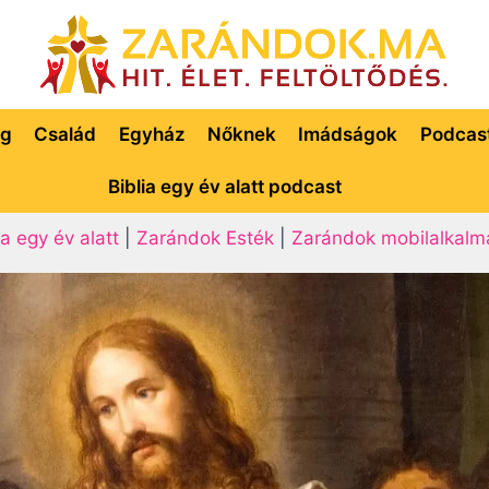
ég
Család
Egyház
Nőknek
Imádságok
Podcas
Biblia egy év alatt podcast
ia egy év alatt
|
Zarándok Esték
|
Zarándok mobilalkalm