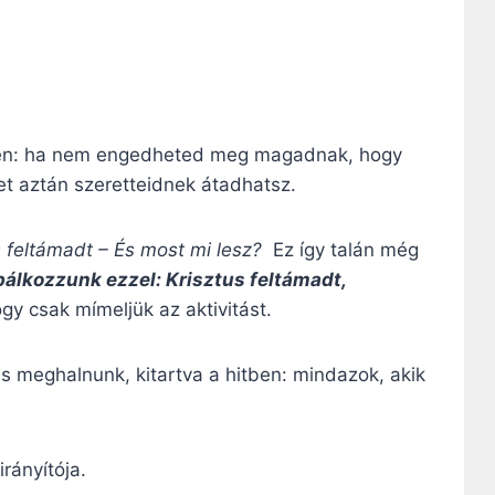
den: ha nem engedheted meg magadnak, hogy
et aztán szeretteidnek átadhatsz.
s feltámadt – És most mi lesz?
Ez így talán még
óbálkozzunk ezzel: Krisztus feltámadt,
gy csak mímeljük az aktivitást.
és meghalnunk, kitartva a hitben: mindazok, akik
rányítója.