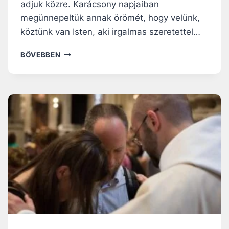
adjuk közre. Karácsony napjaiban
T
megünnepeltük annak örömét, hogy velünk,
K
O
köztünk van Isten, aki irgalmas szeretettel…
Z
A
M
BŐVEBBEN
T
K
A
P
A
K
H
:
Á
K
Z
E
A
R
S
Ü
S
L
Á
N
G
I
O
K
N
E
K
L
Í
L
V
A