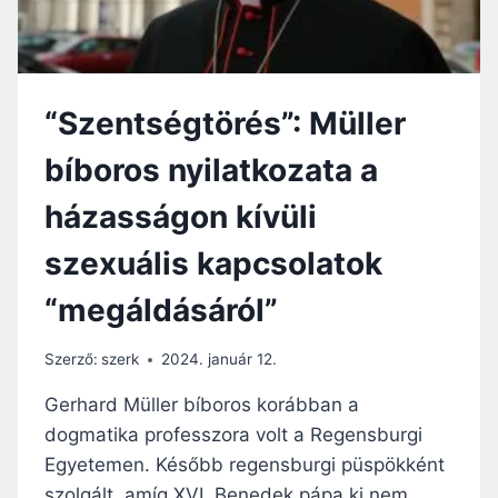
G
O
E
Á
D
I
L
A
E
D
L
G
Á
I
Y
“Szentségtörés”: Müller
S
T
Ö
Á
Á
N
bíboros nyilatkozata a
T
S
T
R
E
házasságon kívüli
Ó
T
L
Ű
szexuális kapcsolatok
S
E
Z
N
“megáldásáról”
Ó
E
L
L
Ó
U
Szerző:
szerk
2024. január 12.
S
T
Z
A
Gerhard Müller bíboros korábban a
I
S
dogmatika professzora volt a Regensburgi
N
Í
Egyetemen. Később regensburgi püspökként
Ó
T
D
J
szolgált, amíg XVI. Benedek pápa ki nem