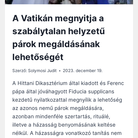
Á
S
N
M
A
A Vatikán megnyitja a
E
K
G
L
szabálytalan helyzetű
H
E
Í
H
párok megáldásának
V
E
Á
T
lehetőségét
S
Ő
A
S
R
Szerző:
Solymosi Judit
2023. december 19.
É
R
G
A
A Hittani Dikasztérium által kiadott és Ferenc
E
,
pápa által jóváhagyott Fiducia supplicans
T
H
A
kezdetű nyilatkozattal megnyílik a lehetőség
O
D
G
az azonos nemű párok megáldására,
Ó
Y
azonban mindenféle szertartás, rituálé,
D
E
illetve a házasság benyomásának keltése
O
G
K
nélkül. A házasságra vonatkozó tanítás nem
Y
U