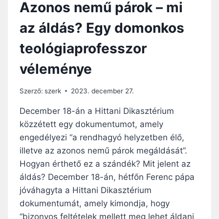
Azonos nemű párok – mi
Ü
Z
L
L
az áldás? Egy domonkos
I
M
S
B
teológiaprofesszor
Z
T
E
Q
véleménye
X
P
U
Á
Á
R
Szerző:
szerk
2023. december 27.
L
O
I
K
December 18-án a Hittani Dikasztérium
S
M
közzétett egy dokumentumot, amely
K
E
engedélyezi “a rendhagyó helyzetben élő,
A
G
P
Á
illetve az azonos nemű párok megáldását”.
C
L
Hogyan érthető ez a szándék? Mit jelent az
S
D
áldás? December 18-án, hétfőn Ferenc pápa
O
Á
jóváhagyta a Hittani Dikasztérium
L
S
A
Á
dokumentumát, amely kimondja, hogy
T
T
“bizonyos feltételek mellett meg lehet áldani