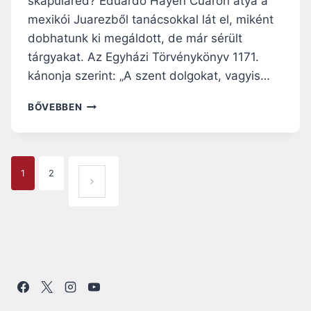
skapuláréd? Eduardo Hayen Cuarón atya a
Ű
mexikói Juarezből tanácsokkal lát el, miként
P
dobhatunk ki megáldott, de már sérült
Á
R
tárgyakat. Az Egyházi Törvénykönyv 1171.
O
kánonja szerint: „A szent dolgokat, vagyis…
K
M
H
BŐVEBBEN
E
O
G
G
Á
Y
L
A
P
D
1
2
N
KÖ
Á
S
A
S
VET
Z
Á
A
G
KEZ
N
B
Ő
A
A
E
K
OLD
D
L
U
N
AL
E
L
H
J