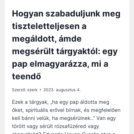
S
A
Hogyan szabaduljunk meg
Z
A
T
S
tiszteletteljesen a
U
Z
S
A
megáldott, ámde
S
B
Z
Á
megsérült tárgyaktól: egy
E
L
R
Y
pap elmagyarázza, mi a
E
T
T
A
teendő
E
L
T
A
É
N
Szerző:
szerk
2023. augusztus 4.
H
H
E
E
Ezek a tárgyak, „ha egy pap áldotta meg
Z
L
őket, spirituális erővel bírnak, és megfelelően
Y
kell bánni velük, ha megsérülnek..” Van egy
Z
E
törött vagy sérült rózsafüzéred vagy
T