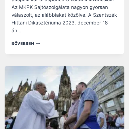
H
Az MKPK Sajtószolgálata nagyon gyorsan
E
válaszolt, az alábbiakat közölve. A Szentszék
L
Y
Hittani Dikasztériuma 2023. december 18-
Z
án…
E
T
M
BŐVEBBEN
Ű
K
P
P
Á
K
R
:
O
M
K
I
M
N
E
D
G
E
Á
N
L
Á
D
L
Á
D
S
Á