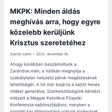
É
Ó
N
MKPK: Minden áldás
L
Y
A
E
meghívás arra, hogy egyre
L
Á
közelebb kerüljünk
S
O
Krisztus szeretetéhez
K
A
S
Szerző:
szerk
2023. december 19.
Z
A
Ahogy korábban beszámoltunk a
B
Zarándok.mán, a Vatikán megnyitja a
Á
szabálytalan helyzetű párok megáldásának
L
Y
lehetőségét. A hír már bejárta a sajtót heves
T
vitákat generálva. Szerkesztőségünk kérdést
A
intézett a Magyar Katolikus Püspöki
L
Konferencia sajtóosztájához, melyben a
A
N
püspöki kar álláspontjára voltunk kíváncsiak.