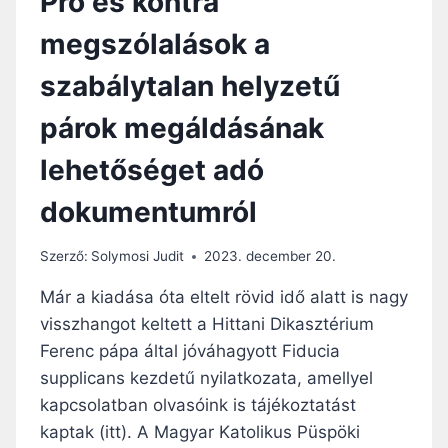
Pro és kontra
A
megszólalások a
Z
Á
szabálytalan helyzetű
L
D
párok megáldásának
Á
S
lehetőséget adó
?
E
dokumentumról
G
Y
D
Szerző:
Solymosi Judit
2023. december 20.
O
M
Már a kiadása óta eltelt rövid idő alatt is nagy
O
visszhangot keltett a Hittani Dikasztérium
N
Ferenc pápa által jóváhagyott Fiducia
K
O
supplicans kezdetű nyilatkozata, amellyel
S
kapcsolatban olvasóink is tájékoztatást
T
kaptak (itt). A Magyar Katolikus Püspöki
E