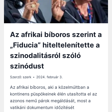
M
E
G
S
Z
A
Az afrikai bíboros szerint a
K
Í
„Fiducia” hiteltelenítette a
T
J
szinodalitásról szóló
A
A
szinódust
T
E
O
Szerző:
szerk
2024. február 3.
L
Ó
Az afrikai bíboros, aki a közelmúltban a
G
kontinens püspökeinek élén utasította el az
I
azonos nemű párok megáldását, most a
A
I
vatikáni dokumentum időzítését