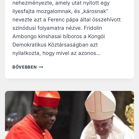
P
nehezményezte, amely utat nyitott egy
Á
ilyesfajta mozgalomnak, és „károsnak”
R
nevezte azt a Ferenc pápa által összehívott
B
E
szinódusi folyamatra nézve. Fridolin
S
Ambongo kinshasai bíboros a Kongói
Z
Demokratikus Köztársaságban azt
É
D
nyilatkozta, hogy mivel az azonos…
E
T
A
BŐVEBBEN
A
Z
K
A
A
F
T
R
O
I
L
K
I
A
K
I
U
B
S
Í
O
B