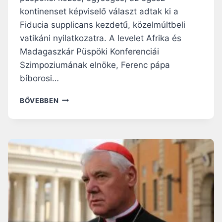
N
H
kontinenset képviselő választ adtak ki a
A
I
Fiducia supplicans kezdetű, közelmúltbeli
K
T
”
E
vatikáni nyilatkozatra. A levelet Afrika és
N
L
Madagaszkár Püspöki Konferenciái
E
T
Szimpoziumának elnöke, Ferenc pápa
V
E
E
L
bíborosi…
Z
E
I
N
A
BŐVEBBEN
K
Í
F
A
T
R
M
E
I
E
T
K
L
T
A
E
E
P
G
A
Ü
E
S
S
K
Z
P
M
I
Ö
E
N
K