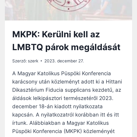
É
G
S
Á
”
L
:
D
M
Á
MKPK: Kerülni kell az
Ü
S
L
Á
LMBTQ párok megáldását
L
T
E
R
Szerző:
szerk
2023. december 27.
B
Í
A Magyar Katolikus Püspöki Konferencia
B
karácsony után közleményt adott ki a Hittani
O
Dikasztérium Fiducia supplicans kezdetű, az
R
O
áldások lelkipásztori természetéről 2023.
S
december 18-án kiadott nyilatkozata
N
kapcsán. A nyilatkozatról korábban itt és itt
Y
írtunk. Alábbiakban a Magyar Katolikus
I
L
Püspöki Konferencia (MKPK) közleményét
A