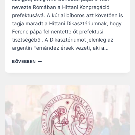
U
Á
nevezte Rómában a Hittani Kongregáció
S
K
prefektusává. A kúriai bíboros azt követően is
T
A
tagja maradt a Hittani Dikasztériumnak, hogy
Z
A
Ferenc pápa felmentette őt prefektusi
Z
tisztségéből. A Dikasztériumot jelenleg az
O
argentin Fernández érsek vezeti, aki a…
N
O
“
BŐVEBBEN
S
S
N
Z
E
E
M
N
Ű
T
P
S
Á
É
R
G
O
T
K
Ö
M
R
E