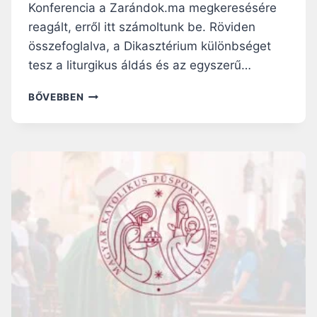
Konferencia a Zarándok.ma megkeresésére
O
L
reagált, erről itt számoltunk be. Röviden
Ó
összefoglalva, a Dikasztérium különbséget
G
tesz a liturgikus áldás és az egyszerű…
I
A
P
BŐVEBBEN
P
R
R
O
O
É
F
S
E
K
S
O
S
N
Z
T
O
R
R
A
V
M
É
E
L
G
E
S
M
Z