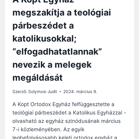
megszakítja a teológiai
párbeszédet a
katolikusokkal;
“elfogadhatatlannak”
nevezik a melegek
megáldását
Szerző:
Solymosi Judit
2024. március 9.
A Kopt Ortodox Egyház felfüggesztette a
teológiai párbeszédet a Katolikus Egyházzal -
olvasható az egyház szinódusának március
7-i közleményében. Az egyik
legbefolyásosabb keleti ortodox egyház a