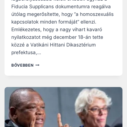
Fiducia Supplicans dokumentumra reagálva
útólag megerősítette, hogy “a homoszexuális
kapcsolatok minden formáját” ellenzi.
Emlékezetes, hogy a nagy vihart kavaró
nyilatkozatot még december 18-án tette
közzé a Vatikáni Hittani Dikasztérium
prefektusa,…
A
BŐVEBBEN
K
O
P
T
E
G
Y
H
Á
Z