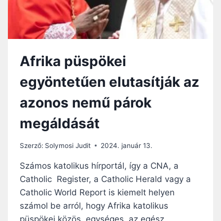
K
O
K
R
A
O
L
S
;
S
Afrika püspökei
“
Z
E
E
egyöntetűen elutasítják az
L
R
F
I
azonos nemű párok
O
N
G
T
megáldását
A
A
D
„
H
F
Szerző:
Solymosi Judit
2024. január 13.
A
I
T
D
Számos katolikus hírportál, így a CNA, a
A
U
Catholic Register, a Catholic Herald vagy a
T
C
Catholic World Report is kiemelt helyen
L
I
A
A
számol be arról, hogy Afrika katolikus
N
”
püspökei közös, egységes, az egész