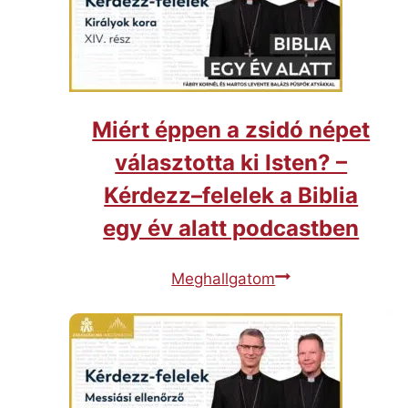
e
e
t
n
e
t
k
ő
é
l
s
Miért éppen a zsidó népet
s
választotta ki Isten? –
o
Kérdezz–felelek a Biblia
k
a
egy év alatt podcastben
k
é
M
Meghallgatom
r
i
t
é
”
r
–
t
K
é