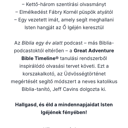
– Kettő-három szentírási olvasmányt
– Elmélkedést Fábry Kornél püspök atyától
– Egy vezetett imát, amely segít meghallani
Isten hangját az Ő Igéjén keresztül
Az
Biblia egy év alatt
podcast – más Biblia-
podcastoktól eltérően – a
Great Adventure
Bible Timeline®
tanulási rendszerből
inspirálódó olvasási tervet követi. Ezt a
korszakalkotó, az Üdvösségtörténet
megértését segítő módszert a neves katolikus
Biblia-tanító, Jeff Cavins dolgozta ki.
Hallgasd, és éld a mindennapjaidat Isten
Igéjének fényében!