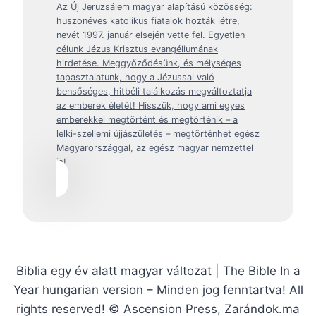
Az Új Jeruzsálem magyar alapítású közösség:
huszonéves katolikus fiatalok hozták létre,
nevét 1997. január elsején vette fel. Egyetlen
célunk Jézus Krisztus evangéliumának
hirdetése. Meggyőződésünk, és mélységes
tapasztalatunk, hogy a Jézussal való
bensőséges, hitbéli találkozás megváltoztatja
az emberek életét! Hisszük, hogy ami egyes
emberekkel megtörtént és megtörténik – a
lelki-szellemi újjászületés – megtörténhet egész
Magyarországgal, az egész magyar nemzettel
is!
Biblia egy év alatt magyar változat | The Bible In a
Year hungarian version – Minden jog fenntartva! All
rights reserved! © Ascension Press, Zarándok.ma