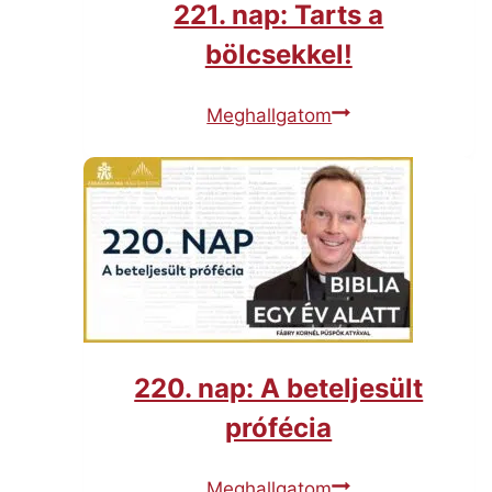
221. nap: Tarts a
bölcsekkel!
2
Meghallgatom
2
1
.
n
a
p
:
T
a
220. nap: A beteljesült
r
prófécia
t
s
2
Meghallgatom