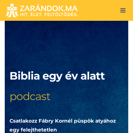
Skip
to
content
Biblia egy év alatt
podcast
Csatlakozz Fábry Kornél püspök atyához
egy felejthetetlen