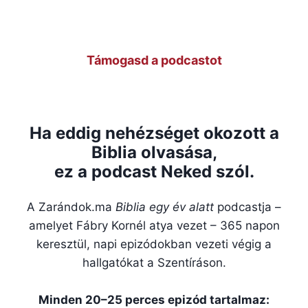
Lépj be a Facebook csoportba
Támogasd a podcastot
Plébániáknak, közösségeknek
Ha eddig nehézséget okozott a
Biblia olvasása,
ez a podcast Neked szól.
A Zarándok.ma
Biblia egy év alatt
podcastja –
amelyet Fábry Kornél atya vezet – 365 napon
keresztül, napi epizódokban vezeti végig a
hallgatókat a Szentíráson.
Minden 20–25 perces epizód tartalmaz: