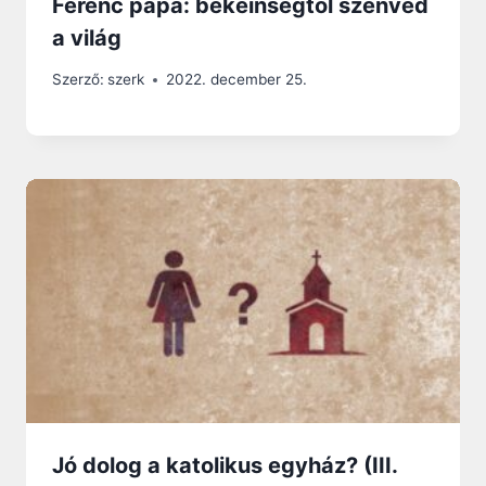
Ferenc pápa: békeínségtől szenved
a világ
Szerző:
szerk
2022. december 25.
Jó dolog a katolikus egyház? (III.