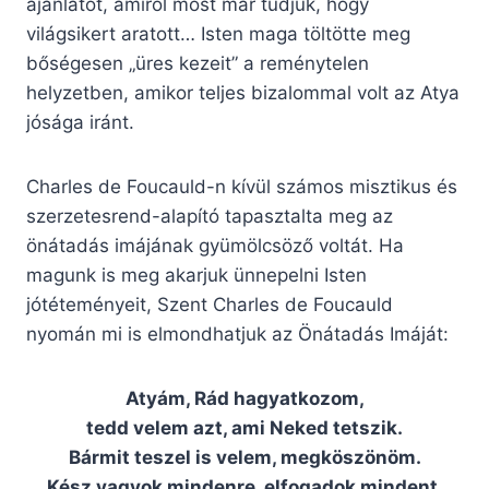
ajánlatot, amiről most már tudjuk, hogy
világsikert aratott… Isten maga töltötte meg
bőségesen „üres kezeit” a reménytelen
helyzetben, amikor teljes bizalommal volt az Atya
jósága iránt.
Charles de Foucauld-n kívül számos misztikus és
szerzetesrend-alapító tapasztalta meg az
önátadás imájának gyümölcsöző voltát. Ha
magunk is meg akarjuk ünnepelni Isten
jótéteményeit, Szent Charles de Foucauld
nyomán mi is elmondhatjuk az Önátadás Imáját:
Atyám, Rád hagyatkozom,
tedd velem azt, ami Neked tetszik.
Bármit teszel is velem, megköszönöm.
Kész vagyok mindenre, elfogadok mindent,