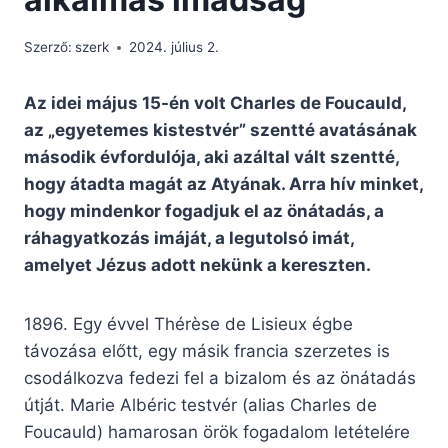
Szerző:
szerk
2024. július 2.
Az idei május 15-én volt Charles de Foucauld,
az „egyetemes kistestvér” szentté avatásának
második évfordulója, aki azáltal vált szentté,
hogy átadta magát az Atyának. Arra hív minket,
hogy mindenkor fogadjuk el az önátadás, a
ráhagyatkozás imáját, a legutolsó imát,
amelyet Jézus adott nekünk a kereszten.
1896. Egy évvel Thérèse de Lisieux égbe
távozása előtt, egy másik francia szerzetes is
csodálkozva fedezi fel a bizalom és az önátadás
útját. Marie Albéric testvér (alias Charles de
Foucauld) hamarosan örök fogadalom letételére