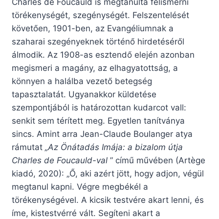
Charles de Foucauld is megtanulta felismerni
törékenységét, szegénységét. Felszentelését
követően, 1901-ben, az Evangéliumnak a
szaharai szegényeknek történő hirdetéséről
álmodik. Az 1908-as esztendő elején azonban
megismeri a magány, az elhagyatottság, a
könnyen a halálba vezető betegség
tapasztalatát. Ugyanakkor küldetése
szempontjából is határozottan kudarcot vall:
senkit sem térített meg. Egyetlen tanítványa
sincs. Amint arra Jean-Claude Boulanger atya
rámutat
„Az Önátadás Imája: a bizalom útja
Charles de Foucauld-val
” című művében (Artège
kiadó, 2020): „Ő, aki azért jött, hogy adjon, végül
megtanul kapni. Végre megbékél a
törékenységével. A kicsik testvére akart lenni, és
íme, kistestvérré vált. Segíteni akart a