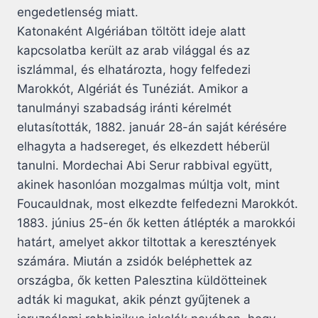
engedetlenség miatt.
Katonaként Algériában töltött ideje alatt
kapcsolatba került az arab világgal és az
iszlámmal, és elhatározta, hogy felfedezi
Marokkót, Algériát és Tunéziát. Amikor a
tanulmányi szabadság iránti kérelmét
elutasították, 1882. január 28-án saját kérésére
elhagyta a hadsereget, és elkezdett héberül
tanulni. Mordechai Abi Serur rabbival együtt,
akinek hasonlóan mozgalmas múltja volt, mint
Foucauldnak, most elkezdte felfedezni Marokkót.
1883. június 25-én ők ketten átlépték a marokkói
határt, amelyet akkor tiltottak a keresztények
számára. Miután a zsidók beléphettek az
országba, ők ketten Palesztina küldötteinek
adták ki magukat, akik pénzt gyűjtenek a