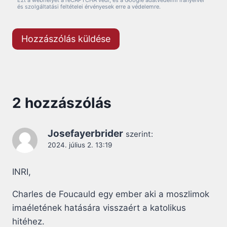
Ezt a webhelyet a reCAPTCHA védi, és a Google adatvédelmi irányelvei
és szolgáltatási feltételei érvényesek erre a védelemre.
2 hozzászólás
Josefayerbrider
szerint:
2024. július 2. 13:19
INRI,
Charles de Foucauld egy ember aki a moszlimok
imaéletének hatására visszaért a katolikus
hitéhez.