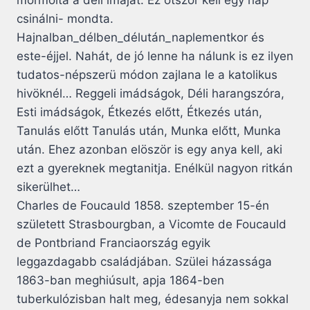
mormolta a déli imáját. Ez ötször kell egy nap
csinálni- mondta.
Hajnalban_délben_délután_naplementkor és
este-éjjel. Nahát, de jó lenne ha nálunk is ez ilyen
tudatos-népszerü módon zajlana le a katolikus
hivöknél… Reggeli imádságok, Déli harangszóra,
Esti imádságok, Étkezés előtt, Étkezés után,
Tanulás előtt Tanulás után, Munka előtt, Munka
után. Ehez azonban elöször is egy anya kell, aki
ezt a gyereknek megtanitja. Enélkül nagyon ritkán
sikerülhet…
Charles de Foucauld 1858. szeptember 15-én
született Strasbourgban, a Vicomte de Foucauld
de Pontbriand Franciaország egyik
leggazdagabb családjában. Szülei házassága
1863-ban meghiúsult, apja 1864-ben
tuberkulózisban halt meg, édesanyja nem sokkal