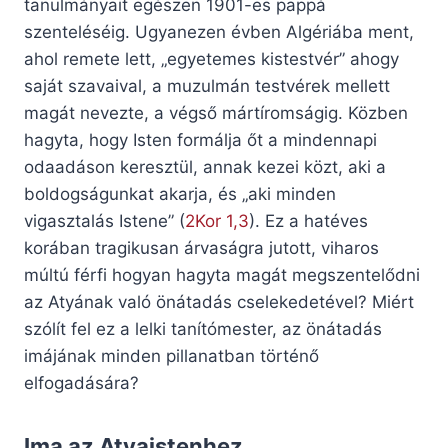
tanulmányait egészen 1901-es pappá
szenteléséig. Ugyanezen évben Algériába ment,
ahol remete lett, „egyetemes kistestvér” ahogy
saját szavaival, a muzulmán testvérek mellett
magát nevezte, a végső mártíromságig. Közben
hagyta, hogy Isten formálja őt a mindennapi
odaadáson keresztül, annak kezei közt, aki a
boldogságunkat akarja, és „aki minden
vigasztalás Istene” (
2Kor 1,3
). Ez a hatéves
korában tragikusan árvaságra jutott, viharos
múltú férfi hogyan hagyta magát megszentelődni
az Atyának való önátadás cselekedetével? Miért
szólít fel ez a lelki tanítómester, az önátadás
imájának minden pillanatban történő
elfogadására?
Ima az Atyaistenhez