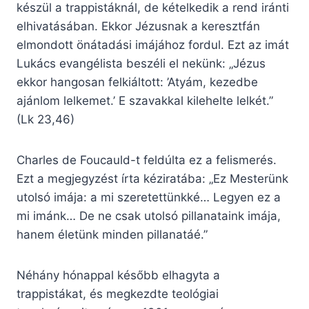
készül a trappistáknál, de kételkedik a rend iránti
elhivatásában. Ekkor Jézusnak a keresztfán
elmondott önátadási imájához fordul. Ezt az imát
Lukács evangélista beszéli el nekünk: „Jézus
ekkor hangosan felkiáltott: ’Atyám, kezedbe
ajánlom lelkemet.’ E szavakkal kilehelte lelkét.”
(Lk 23,46)
Charles de Foucauld-t feldúlta ez a felismerés.
Ezt a megjegyzést írta kéziratába: „Ez Mesterünk
utolsó imája: a mi szeretettünkké… Legyen ez a
mi imánk… De ne csak utolsó pillanataink imája,
hanem életünk minden pillanatáé.”
Néhány hónappal később elhagyta a
trappistákat, és megkezdte teológiai