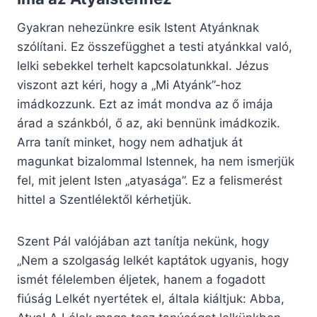
Gyakran nehezünkre esik Istent Atyánknak
szólítani. Ez összefügghet a testi atyánkkal való,
lelki sebekkel terhelt kapcsolatunkkal. Jézus
viszont azt kéri, hogy a „Mi Atyánk”-hoz
imádkozzunk. Ezt az imát mondva az ő imája
árad a szánkból, ő az, aki bennünk imádkozik.
Arra tanít minket, hogy nem adhatjuk át
magunkat bizalommal Istennek, ha nem ismerjük
fel, mit jelent Isten „atyasága”. Ez a felismerést
hittel a Szentlélektől kérhetjük.
Szent Pál valójában azt tanítja nekünk, hogy
„Nem a szolgaság lelkét kaptátok ugyanis, hogy
ismét félelemben éljetek, hanem a fogadott
fiúság Lelkét nyertétek el, általa kiáltjuk: Abba,