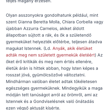
teljes magány érzésén.
Olyan asszonyokra gondolhatunk például, mint
szent Gianna Beretta Molla, Chiara Corbella vagy
újabban Azzurra Carnelos, akiket áldott
állapotban sújtott a rák, és ők a születendő
gyermeküket helyezték előtérbe, teljesen átadva
magukat Istennek. (Ld.
Anyák, akik életüket
adták meg nem született gyermekük életéért
) Az
őket érő kritikák és meg nem értés ellenére,
életük árán is hittek abban, hogy Isten képes a
rosszat jóvá, gyümölcsözővé változtatni.
Mindhárman valóban életet adtak tökéletesen
egészséges gyermeküknek. Mindegyikük a maga
módján tett tanúságot arról az örömről, ami az
Istennek és a Gondviselésnek való önátadás
ezen végső aktusát kísérte.