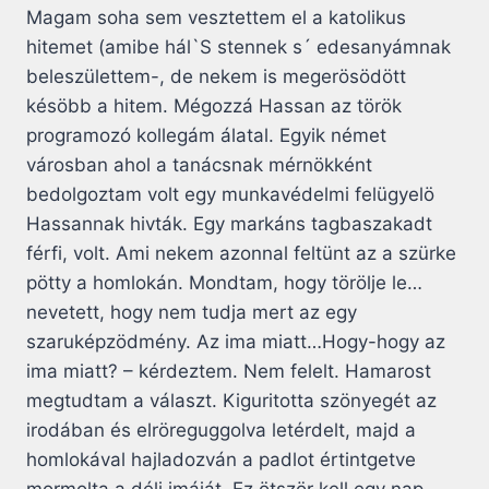
Magam soha sem vesztettem el a katolikus
hitemet (amibe hál`S stennek s´ edesanyámnak
beleszülettem-, de nekem is megerösödött
késöbb a hitem. Mégozzá Hassan az török
programozó kollegám álatal. Egyik német
városban ahol a tanácsnak mérnökként
bedolgoztam volt egy munkavédelmi felügyelö
Hassannak hivták. Egy markáns tagbaszakadt
férfi, volt. Ami nekem azonnal feltünt az a szürke
pötty a homlokán. Mondtam, hogy törölje le…
nevetett, hogy nem tudja mert az egy
szaruképzödmény. Az ima miatt…Hogy-hogy az
ima miatt? – kérdeztem. Nem felelt. Hamarost
megtudtam a választ. Kiguritotta szönyegét az
irodában és elröreguggolva letérdelt, majd a
homlokával hajladozván a padlot értintgetve