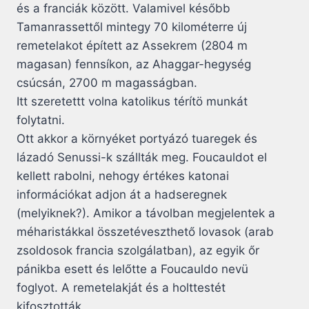
és a franciák között. Valamivel később
Tamanrassettől mintegy 70 kilométerre új
remetelakot épített az Assekrem (2804 m
magasan) fennsíkon, az Ahaggar-hegység
csúcsán, 2700 m magasságban.
Itt szeretettt volna katolikus térítö munkát
folytatni.
Ott akkor a környéket portyázó tuaregek és
lázadó Senussi-k szállták meg. Foucauldot el
kellett rabolni, nehogy értékes katonai
információkat adjon át a hadseregnek
(melyiknek?). Amikor a távolban megjelentek a
méharistákkal összetéveszthető lovasok (arab
zsoldosok francia szolgálatban), az egyik őr
pánikba esett és lelőtte a Foucauldo nevü
foglyot. A remetelakját és a holttestét
kifosztották.