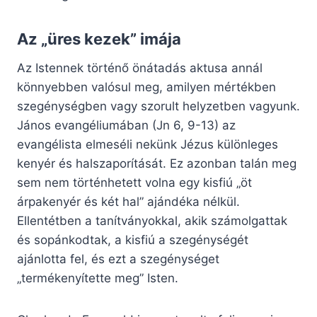
Az „üres kezek” imája
Az Istennek történő önátadás aktusa annál
könnyebben valósul meg, amilyen mértékben
szegénységben vagy szorult helyzetben vagyunk.
János evangéliumában (Jn 6, 9-13) az
evangélista elmeséli nekünk Jézus különleges
kenyér és halszaporítását. Ez azonban talán meg
sem nem történhetett volna egy kisfiú „öt
árpakenyér és két hal” ajándéka nélkül.
Ellentétben a tanítványokkal, akik számolgattak
és sopánkodtak, a kisfiú a szegénységét
ajánlotta fel, és ezt a szegénységet
„termékenyítette meg” Isten.