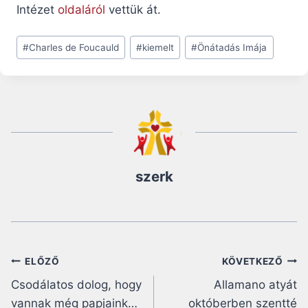
Intézet
oldaláról
vettük át.
Post
#
Charles de Foucauld
#
kiemelt
#
Önátadás Imája
Tags:
szerk
Bejegyzés
ELŐZŐ
KÖVETKEZŐ
Csodálatos dolog, hogy
Allamano atyát
navigáció
vannak még papjaink…
októberben szentté