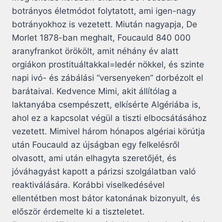
botrányos életmódot folytatott, ami igen-nagy
botrányokhoz is vezetett. Miután nagyapja, De
Morlet 1878-ban meghalt, Foucauld 840 000
aranyfrankot örökölt, amit néhány év alatt
orgiákon prostituáltakkal=ledér nökkel, és szinte
napi ivó- és zábálási “versenyeken” dorbézolt el
barátaival. Kedvence Mimi, akit állítólag a
laktanyába csempészett, elkísérte Algériába is,
ahol ez a kapcsolat végül a tiszti elbocsátásához
vezetett. Mimivel három hónapos algériai körútja
után Foucauld az újságban egy felkelésről
olvasott, ami után elhagyta szeretőjét, és
jóváhagyást kapott a párizsi szolgálatban való
reaktiválására. Korábbi viselkedésével
ellentétben most bátor katonának bizonyult, és
először érdemelte ki a tiszteletet.