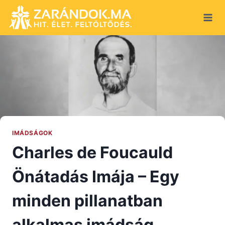
Skip
to
content
IMÁDSÁGOK
Charles de Foucauld
Önátadás Imája – Egy
minden pillanatban
alkalmas imádság