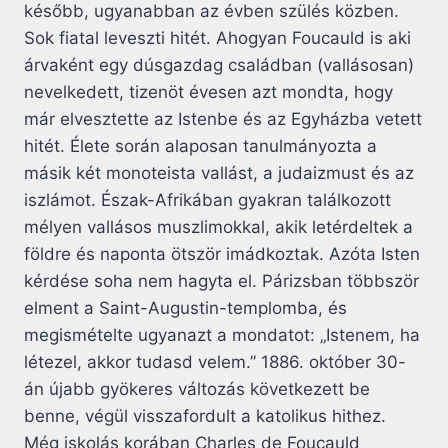
később, ugyanabban az évben szülés közben.
Sok fiatal leveszti hitét. Ahogyan Foucauld is aki
árvaként egy dúsgazdag családban (vallásosan)
nevelkedett, tizenöt évesen azt mondta, hogy
már elvesztette az Istenbe és az Egyházba vetett
hitét. Élete során alaposan tanulmányozta a
másik két monoteista vallást, a judaizmust és az
iszlámot. Észak-Afrikában gyakran találkozott
mélyen vallásos muszlimokkal, akik letérdeltek a
földre és naponta ötször imádkoztak. Azóta Isten
kérdése soha nem hagyta el. Párizsban többször
elment a Saint-Augustin-templomba, és
megismételte ugyanazt a mondatot: „Istenem, ha
létezel, akkor tudasd velem.” 1886. október 30-
án újabb gyökeres változás következett be
benne, végül visszafordult a katolikus hithez.
Még iskolás korában Charles de Foucauld