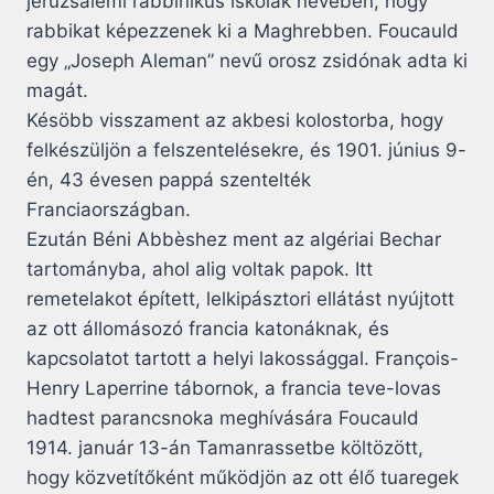
jeruzsálemi rabbinikus iskolák nevében, hogy
rabbikat képezzenek ki a Maghrebben. Foucauld
egy „Joseph Aleman” nevű orosz zsidónak adta ki
magát.
Késöbb visszament az akbesi kolostorba, hogy
felkészüljön a felszentelésekre, és 1901. június 9-
én, 43 évesen pappá szentelték
Franciaországban.
Ezután Béni Abbèshez ment az algériai Bechar
tartományba, ahol alig voltak papok. Itt
remetelakot épített, lelkipásztori ellátást nyújtott
az ott állomásozó francia katonáknak, és
kapcsolatot tartott a helyi lakossággal. François-
Henry Laperrine tábornok, a francia teve-lovas
hadtest parancsnoka meghívására Foucauld
1914. január 13-án Tamanrassetbe költözött,
hogy közvetítőként működjön az ott élő tuaregek