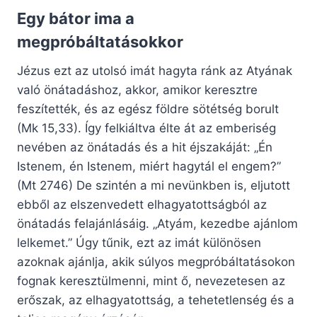
Egy bátor ima a
megpróbáltatásokkor
Jézus ezt az utolsó imát hagyta ránk az Atyának
való önátadáshoz, akkor, amikor keresztre
feszítették, és az egész földre sötétség borult
(Mk 15,33). Így felkiáltva élte át az emberiség
nevében az önátadás és a hit éjszakáját: „Én
Istenem, én Istenem, miért hagytál el engem?”
(Mt 2746) De szintén a mi nevünkben is, eljutott
ebből az elszenvedett elhagyatottságból az
önátadás felajánlásáig. „Atyám, kezedbe ajánlom
lelkemet.” Úgy tűnik, ezt az imát különösen
azoknak ajánlja, akik súlyos megpróbáltatásokon
fognak keresztülmenni, mint ő, nevezetesen az
erőszak, az elhagyatottság, a tehetetlenség és a