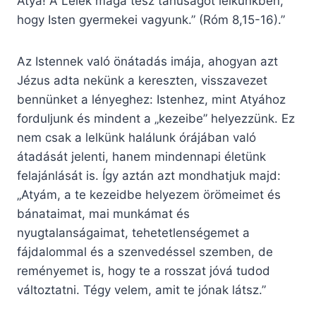
Atya! A Lélek maga tesz tanúságot lelkünkben,
hogy Isten gyermekei vagyunk.” (Róm 8,15-16).”
Az Istennek való önátadás imája, ahogyan azt
Jézus adta nekünk a kereszten, visszavezet
bennünket a lényeghez: Istenhez, mint Atyához
forduljunk és mindent a „kezeibe” helyezzünk. Ez
nem csak a lelkünk halálunk órájában való
átadását jelenti, hanem mindennapi életünk
felajánlását is. Így aztán azt mondhatjuk majd:
„Atyám, a te kezeidbe helyezem örömeimet és
bánataimat, mai munkámat és
nyugtalanságaimat, tehetetlenségemet a
fájdalommal és a szenvedéssel szemben, de
reményemet is, hogy te a rosszat jóvá tudod
változtatni. Tégy velem, amit te jónak látsz.”