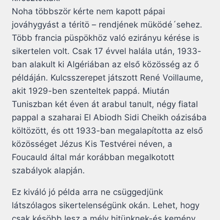
Noha többször kérte nem kapott pápai
jováhygyást a téritö – rendjének müködé´sehez.
Több francia püspökhöz való ezirányu kérése is
sikertelen volt. Csak 17 évvel halála után, 1933-
ban alakult ki Algériában az első közösség az ő
példáján. Kulcsszerepet játszott René Voillaume,
akit 1929-ben szenteltek pappá. Miután
Tuniszban két éven át arabul tanult, négy fiatal
pappal a szaharai El Abiodh Sidi Cheikh oázisába
költözött, és ott 1933-ban megalapította az első
közösséget Jézus Kis Testvérei néven, a
Foucauld által már korábban megalkotott
szabályok alapján.
Ez kiváló jó példa arra ne csüggedjünk
látszólagos sikertelenségünk okán. Lehet, hogy
csak késöbb lesz a mély hitünknek-és kemény