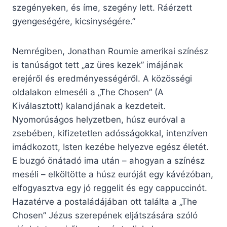
szegényeken, és íme, szegény lett. Ráérzett
gyengeségére, kicsinységére.”
Nemrégiben, Jonathan Roumie amerikai színész
is tanúságot tett „az üres kezek” imájának
erejéről és eredményességéről. A közösségi
oldalakon elmeséli a „The Chosen” (A
Kiválasztott) kalandjának a kezdeteit.
Nyomorúságos helyzetben, húsz euróval a
zsebében, kifizetetlen adósságokkal, intenzíven
imádkozott, Isten kezébe helyezve egész életét.
E buzgó önátadó ima után – ahogyan a színész
meséli – elköltötte a húsz euróját egy kávézóban,
elfogyasztva egy jó reggelit és egy cappuccinót.
Hazatérve a postaládájában ott találta a „The
Chosen” Jézus szerepének eljátszására szóló