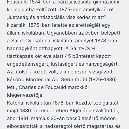
Foucauld 1874-ben a párizsi jezsuita gimnáziumi
kollegiumba költözött; 1875-ben amelyikböl öt
„lustaság és antiszociális viselkedés miatt”
kizárták, 1876-ban letette az érettségiét egy
állami iskolában. Ugyanebben az évben belépett
a Saint-Cyr katonai iskolába, amelyet 1878-ban
hadnagyként otthagyott. A Saint-Cyr-i
tisztképzés két éve alatt 45 büntetést kapott
engedetlenségért, lustaságért és hanyagságért.
Az utolsók között volt, aki nehezen vizsgázott.
Késöbb Mordechai Abi Serur rabbi (1826–1886)
lett , Charles de Foucauld marokkói
idegenvezetője.
Katonai iskola után 1878-ban kezdte szolgálatát
majd 1880 decemberében Algériába szállították,
ahol 1881. március 20-án becsületsértő módon
elbocsátották a hadseregtől sértő magatartás és