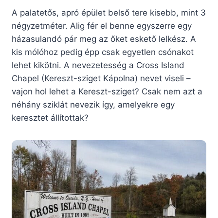
A palatetős, apró épület belső tere kisebb, mint 3
négyzetméter. Alig fér el benne egyszerre egy
házasulandó pár meg az őket eskető lelkész. A
kis mólóhoz pedig épp csak egyetlen csónakot
lehet kikötni. A nevezetesség a Cross Island
Chapel (Kereszt-sziget Kápolna) nevet viseli –
vajon hol lehet a Kereszt-sziget? Csak nem azt a
néhány sziklát nevezik így, amelyekre egy
keresztet állítottak?