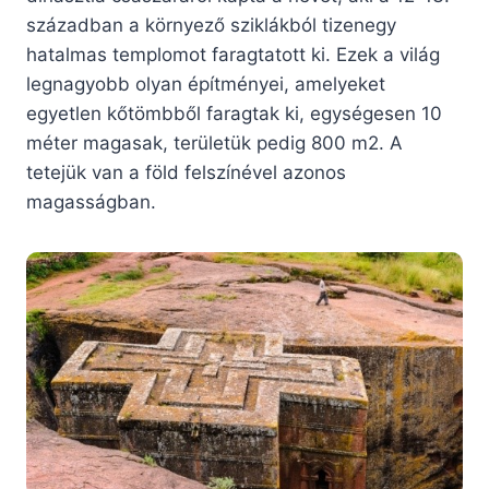
században a környező sziklákból tizenegy
hatalmas templomot faragtatott ki. Ezek a világ
legnagyobb olyan építményei, amelyeket
egyetlen kőtömbből faragtak ki, egységesen 10
méter magasak, területük pedig 800 m
2
. A
tetejük van a föld felszínével azonos
magasságban.