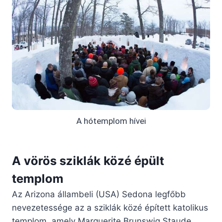
A hótemplom hívei
A vörös sziklák közé épült
templom
Az Arizona állambeli (USA) Sedona legfőbb
nevezetessége az a sziklák közé épített katolikus
templom, amely Marguerite Brunswig Staude