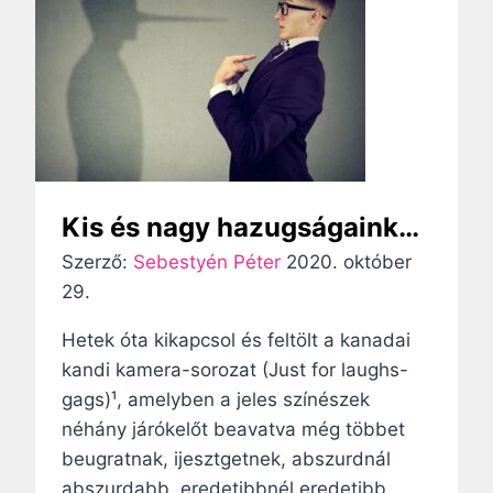
o
l
i
k
u
s
e
Kis és nagy hazugságaink…
g
Szerző:
Sebestyén Péter
y
2020. október
29.
h
á
Hetek óta kikapcsol és feltölt a kanadai
z
kandi kamera-sorozat (Just for laughs-
l
gags)¹, amelyben a jeles színészek
e
néhány járókelőt beavatva még többet
h
beugratnak, ijesztgetnek, abszurdnál
ú
abszurdabb, eredetibbnél eredetibb