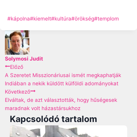
P
#
kápolna
#
kiemelt
#
kultúra
#
örökség
#
templom
o
s
t
T
Solymosi Judit
a
B
Előző
g
A Szeretet Misszionáriusai ismét megkaphatják
s
e
Indiában a nekik küldött külföldi adományokat
:
Következő
j
Elváltak, de azt választották, hogy hűségesek
e
maradnak volt házastársukhoz
Kapcsolódó tartalom
g
y