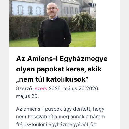
z
é
s
n
a
Az Amiens-i Egyházmegye
v
olyan papokat keres, akik
„nem túl katolikusok”
i
Szerző:
szerk
2026. május 20.
2026.
g
május 20.
á
Az amiens-i püspök úgy döntött, hogy
c
nem hosszabbítja meg annak a három
fréjus-touloni egyházmegyéből jött