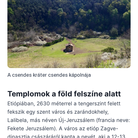
A csendes kráter csendes kápolnája
Templomok a föld felszíne alatt
Etiópiában, 2630 méterrel a tengerszint felett
fekszik egy szent város és zarándokhely,
Lalibela, más néven Új-Jeruzsálem (francia neve:
Fekete Jeruzsálem). A város az etióp Zagve-
dinasztia császáráról kapta a nevét, aki a 12-13.