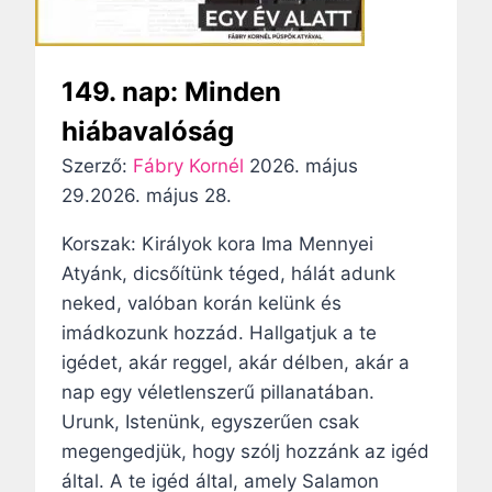
s
u
í
o
s
b
k
o
149. nap: Minden
”
r
hiábavalóság
o
Szerző:
Fábry Kornél
2026. május
s
29.
2026. május 28.
ó
v
Korszak: Királyok kora Ima Mennyei
a
Atyánk, dicsőítünk téged, hálát adunk
i
neked, valóban korán kelünk és
n
imádkozunk hozzád. Hallgatjuk a te
t
igédet, akár reggel, akár délben, akár a
e
nap egy véletlenszerű pillanatában.
g
Urunk, Istenünk, egyszerűen csak
y
megengedjük, hogy szólj hozzánk az igéd
n
által. A te igéd által, amely Salamon