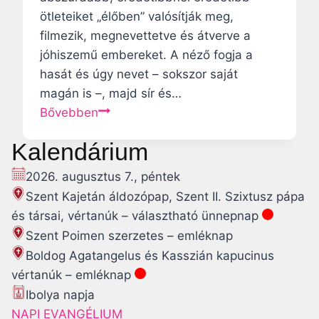
z
ötleteiket „élőben” valósítják meg,
h
filmezik, megnevettetve és átverve a
a
jóhiszemű embereket. A néző fogja a
t
hasát és úgy nevet – sokszor saját
j
magán is –, majd sír és…
a
K
Bővebben
a
i
r
Kalendárium
s
e
é
2026. augusztus 7., péntek
d
s
Szent Kajetán áldozópap, Szent II. Szixtusz pápa
ő
n
és társai, vértanúk – választható ünnepnap
n
a
y
Szent Poimen szerzetes – emléknap
g
t
Boldog Agatangelus és Kasszián kapucinus
y
?
vértanúk – emléknap
h
Ibolya napja
a
NAPI EVANGÉLIUM