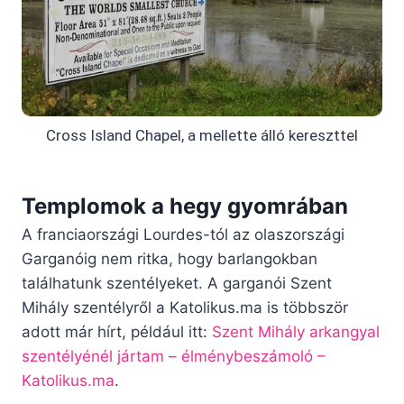
Cross Island Chapel, a mellette álló kereszttel
Templomok a hegy gyomrában
A franciaországi Lourdes-tól az olaszországi
Garganóig nem ritka, hogy barlangokban
találhatunk szentélyeket. A garganói Szent
Mihály szentélyről a Katolikus.ma is többször
adott már hírt, például itt:
Szent Mihály arkangyal
szentélyénél jártam – élménybeszámoló –
Katolikus.ma
.