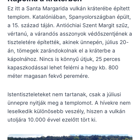
Ez itt a Santa Margarida vulkán kráterébe épített
templom. Katalóniában, Spanyolországban épült,
a 15. század táján. Antióchiai Szent Margit szűz,
vértanú, a várandós asszonyok védőszentjének a
tiszteletére építették, akinek ünnepén, július 20-
án, tömegek zarándokolnak el a kráterbe a
kápolnához. Nincs is könnyű útjuk, 25 perces
kapaszkodással lehet felérni a hegy kb. 800
méter magasan fekvő peremére.
Istentiszteleteket nem tartanak, csak a júliusi
ünnepre nyitják meg a templomot. A hívekre nem
leselkedik különösebb veszély, hiszen a vulkán
utoljára 10.000 évvel ezelőtt tört ki.