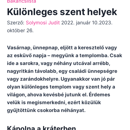
Bakancslista
Különleges szent helyek
Szerző:
Solymosi Judit
2022. január 10.
2023.
október 26.
Vasárnap, ünnepnap, eljött a keresztelő vagy
az esküvő napja – megyünk a templomba. Csak
ide a sarokra, vagy néhány utcával arrébb,
nagyritkán távolabb, egy családi ünnepségre
vagy zarándokhelyre. Ugyanakkor van jó pár
olyan különleges templom vagy szent hely a
világon, ahova kevésbé jutunk el. Érdemes
velük is megismerkedni, ezért közülük
gyűjtöttünk csokorba néhányat.
Kápolna a kráterben