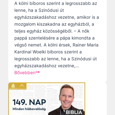
s
A kölni bíboros szerint a legrosszabb az
k
z
lenne, ha a Szinódusi út
„
a
egyházszakadáshoz vezetne, amikor is a
n
l
mozgalom kiszakadna az egyházból, a
e
i
teljes egyház közösségéből. – A nők
m
t
pappá szentelésére a pápa kimondta a
t
v
végső nemet. A kölni érsek, Rainer Maria
ú
á
Kardinal Woelki bíboros szerint a
l
n
legrosszabb az lenne, ha a Szinódusi út
k
i
egyházszakadáshoz vezetne,…
a
a
W
Bővebben
t
i
o
o
n
e
l
u
l
i
n
k
k
c
i
u
i
b