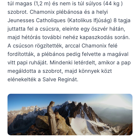
túl magas (1,2 m) és nem is túl súlyos (44 kg )
szobrot. Chamonix plébánosa és a helyi
Jeunesses Catholiques (Katolikus Ifjúság) 8 tagja
juttatta fel a csúcsra, eleinte egy öszvér hátán,
majd hétórás további nehéz kapaszkodás során.
A csúcson rögzítették, arccal Chamonix felé
fordították, a plébános pedig felvette a magával
vitt papi ruháját. Mindenki letérdelt, amikor a pap
megáldotta a szobrot, majd könnyek közt
elénekelték a Salve Reginát.