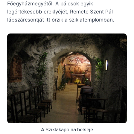
Főegyházmegyétől. A pálosok egyik
legértékesebb ereklyéjét, Remete Szent Pál
lábszárcsontját itt őrzik a sziklatemplomban.
A Sziklakápolna belseje