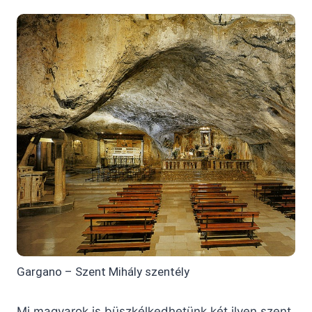
Gargano – Szent Mihály szentély
Mi magyarok is büszkélkedhetünk két ilyen szent