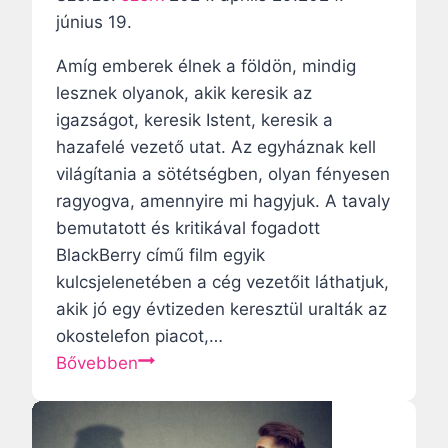
h
l
június 19.
i
é
á
Amíg emberek élnek a földön, mindig
t
b
lesznek olyanok, akik keresik az
r
a
igazságot, keresik Istent, keresik a
e
v
hazafelé vezető utat. Az egyháznak kell
h
a
világítania a sötétségben, olyan fényesen
o
l
ragyogva, amennyire mi hagyjuk. A tavaly
z
ó
bemutatott és kritikával fogadott
á
s
BlackBerry című film egyik
s
á
kulcsjelenetében a cég vezetőit láthatjuk,
á
g
akik jó egy évtizeden keresztül uralták az
t
okostelefon piacot,…
ó
A
Bővebben
l
k
a
t