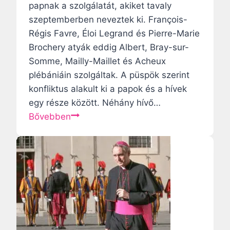
i
papnak a szolgálatát, akiket tavaly
ó
szeptemberben neveztek ki. François-
Régis Favre, Éloi Legrand és Pierre-Marie
Brochery atyák eddig Albert, Bray-sur-
Somme, Mailly-Maillet és Acheux
plébániáin szolgáltak. A püspök szerint
konfliktus alakult ki a papok és a hívek
egy része között. Néhány hívő…
A
Bővebben
z
A
m
i
e
n
s
-