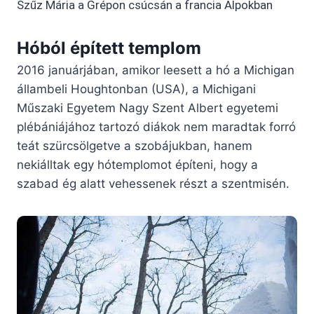
Szűz Mária a Grépon csúcsán a francia Alpokban
Hóból épített templom
2016 januárjában, amikor leesett a hó a Michigan
állambeli Houghtonban (USA), a Michigani
Műszaki Egyetem Nagy Szent Albert egyetemi
plébániájához tartozó diákok nem maradtak forró
teát szürcsölgetve a szobájukban, hanem
nekiálltak egy hótemplomot építeni, hogy a
szabad ég alatt vehessenek részt a szentmisén.