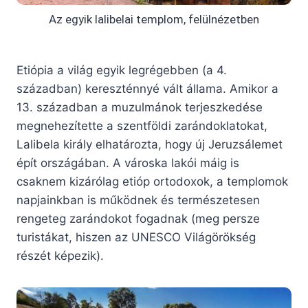
Az egyik lalibelai templom, felülnézetben
Etiópia a világ egyik legrégebben (a 4.
században) kereszténnyé vált állama. Amikor a
13. században a muzulmánok terjeszkedése
megnehezítette a szentföldi zarándoklatokat,
Lalibela király elhatározta, hogy új Jeruzsálemet
épít országában. A városka lakói máig is
csaknem kizárólag etióp ortodoxok, a templomok
napjainkban is működnek és természetesen
rengeteg zarándokot fogadnak (meg persze
turistákat, hiszen az UNESCO Világörökség
részét képezik).