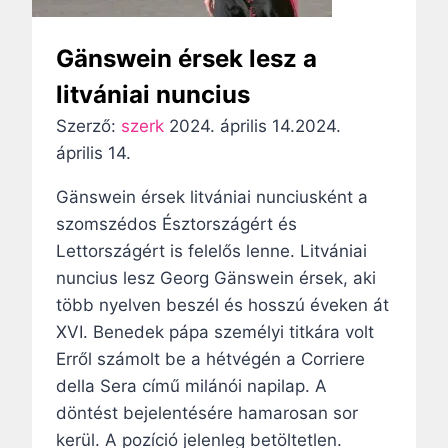
i
E
Gänswein érsek lesz a
g
litvániai nuncius
y
Szerző:
szerk
2024. április 14.
2024.
h
április 14.
á
z
Gänswein érsek litvániai nunciusként a
m
szomszédos Észtországért és
e
Lettországért is felelős lenne. Litvániai
g
nuncius lesz Georg Gänswein érsek, aki
y
több nyelven beszél és hosszú éveken át
e
XVI. Benedek pápa személyi titkára volt
o
Erről számolt be a hétvégén a Corriere
l
della Sera című milánói napilap. A
y
döntést bejelentésére hamarosan sor
a
kerül. A pozíció jelenleg betöltetlen.