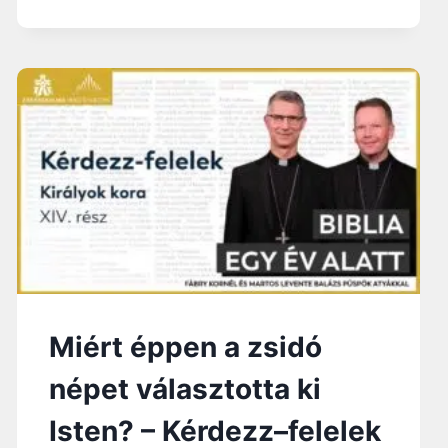
.
N
A
P
:
Í
G
É
R
E
T
S
I
O
N
N
Miért éppen a zsidó
A
K
népet választotta ki
Isten? – Kérdezz–felelek