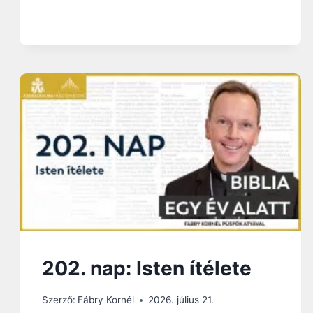
:
S
Z
O
F
O
N
I
Á
S
F
I
G
Y
E
L
M
E
202. nap: Isten ítélete
Z
T
E
Szerző:
Fábry Kornél
2026. július 21.