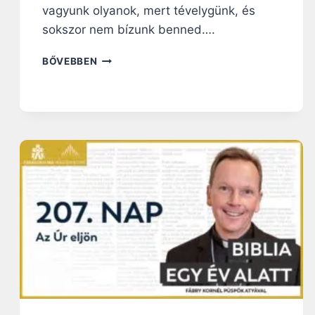
vagyunk olyanok, mert tévelygünk, és
sokszor nem bízunk benned….
2
BŐVEBBEN
1
0
.
N
A
P
:
I
S
T
E
N
I
G
É
J
É