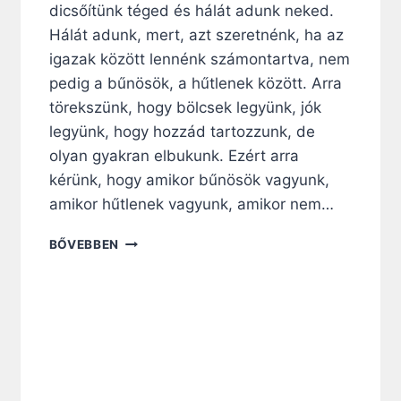
dicsőítünk téged és hálát adunk neked.
Hálát adunk, mert, azt szeretnénk, ha az
igazak között lennénk számontartva, nem
pedig a bűnösök, a hűtlenek között. Arra
törekszünk, hogy bölcsek legyünk, jók
legyünk, hogy hozzád tartozzunk, de
olyan gyakran elbukunk. Ezért arra
kérünk, hogy amikor bűnösök vagyunk,
amikor hűtlenek vagyunk, amikor nem…
2
BŐVEBBEN
0
3
.
N
A
P
:
Ö