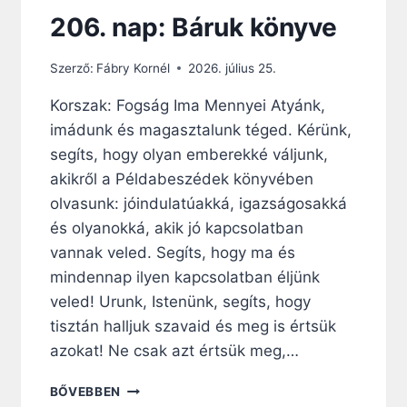
I
206. nap: Báruk könyve
G
A
Szerző:
Fábry Kornél
2026. július 25.
S
Z
Korszak: Fogság Ima Mennyei Atyánk,
T
imádunk és magasztalunk téged. Kérünk,
A
L
segíts, hogy olyan emberekké váljunk,
J
akikről a Példabeszédek könyvében
A
olvasunk: jóindulatúakká, igazságosakká
N
É
és olyanokká, akik jó kapcsolatban
P
vannak veled. Segíts, hogy ma és
É
mindennap ilyen kapcsolatban éljünk
T
veled! Urunk, Istenünk, segíts, hogy
tisztán halljuk szavaid és meg is értsük
azokat! Ne csak azt értsük meg,…
2
BŐVEBBEN
0