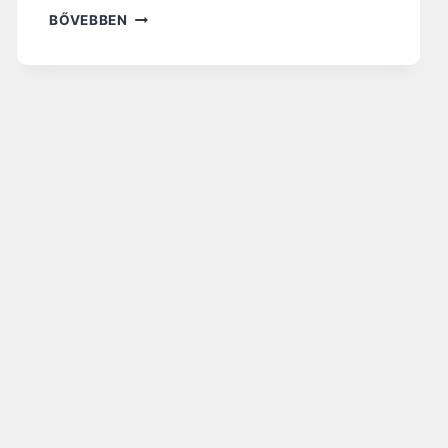
M
BŐVEBBEN
I
É
R
T
É
P
P
E
N
A
Z
S
I
D
Ó
N
É
P
E
T