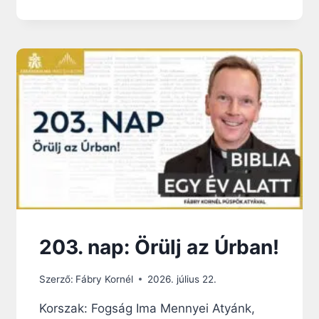
6
.
N
A
P
:
B
Á
R
U
K
K
Ö
N
Y
V
203. nap: Örülj az Úrban!
E
Szerző:
Fábry Kornél
2026. július 22.
Korszak: Fogság Ima Mennyei Atyánk,