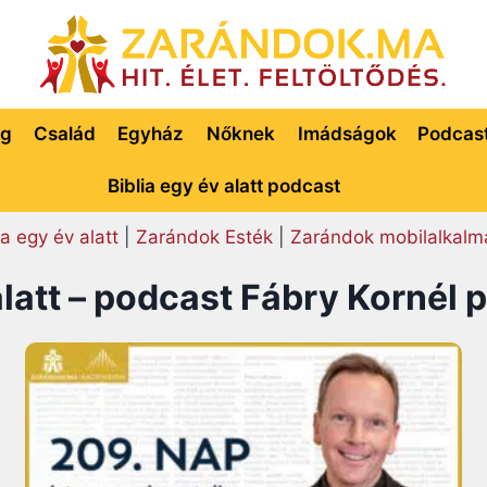
ég
Család
Egyház
Nőknek
Imádságok
Podcas
Biblia egy év alatt podcast
ia egy év alatt
|
Zarándok Esték
|
Zarándok mobilalkalm
alatt – podcast Fábry Kornél