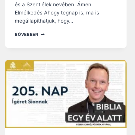
és a Szentlélek nevében. Ámen.
Elmélkedés Ahogy tegnap is, ma is
megállapíthatjuk, hogy…
2
BŐVEBBEN
0
8
.
N
A
P
:
A
B
Á
L
V
Á
N
Y
O