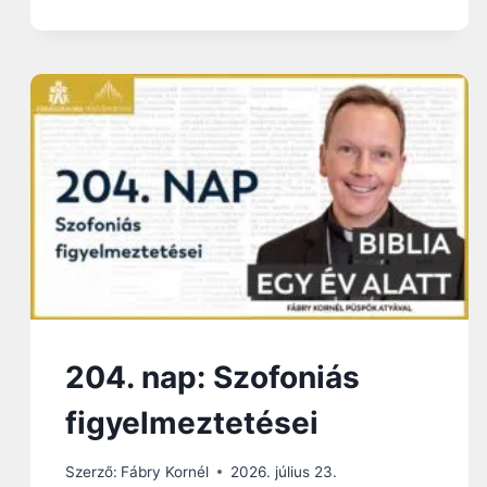
.
N
A
P
:
A
Z
Ú
R
E
L
J
Ö
N
204. nap: Szofoniás
figyelmeztetései
Szerző:
Fábry Kornél
2026. július 23.