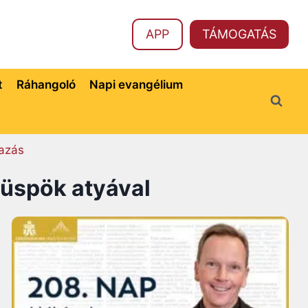
APP
TÁMOGATÁS
t
Ráhangoló
Napi evangélium
azás
 püspök atyával