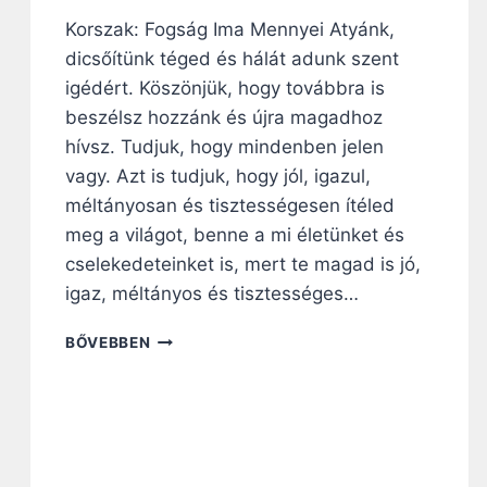
Korszak: Fogság Ima Mennyei Atyánk,
dicsőítünk téged és hálát adunk szent
igédért. Köszönjük, hogy továbbra is
beszélsz hozzánk és újra magadhoz
hívsz. Tudjuk, hogy mindenben jelen
vagy. Azt is tudjuk, hogy jól, igazul,
méltányosan és tisztességesen ítéled
meg a világot, benne a mi életünket és
cselekedeteinket is, mert te magad is jó,
igaz, méltányos és tisztességes…
2
BŐVEBBEN
0
4
.
N
A
P