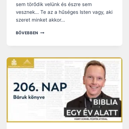
sem törődik velünk és észre sem
vesznek… Te az a hűséges Isten vagy, aki
szeret minket akkor…
2
BŐVEBBEN
0
9
.
N
A
P
:
I
S
T
E
N
M
E
G
V