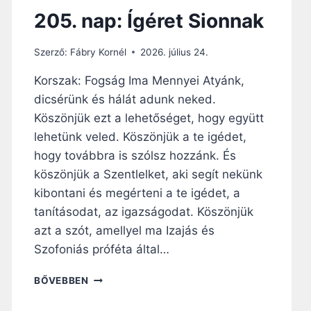
K
205. nap: Ígéret Sionnak
H
I
Szerző:
Fábry Kornél
2026. július 24.
Á
B
Korszak: Fogság Ima Mennyei Atyánk,
A
dicsérünk és hálát adunk neked.
V
A
Köszönjük ezt a lehetőséget, hogy együtt
L
lehetünk veled. Köszönjük a te igédet,
Ó
hogy továbbra is szólsz hozzánk. És
S
Á
köszönjük a Szentlelket, aki segít nekünk
G
kibontani és megérteni a te igédet, a
A
tanításodat, az igazságodat. Köszönjük
azt a szót, amellyel ma Izajás és
Szofoniás próféta által…
2
BŐVEBBEN
0
5