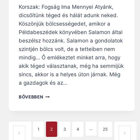
T
Korszak: Fogság Ima Mennyei Atyánk,
É
S
dicsőítünk téged és hálát adunk neked.
E
Köszönjük bölcsességedet, amikor a
I
Példabeszédek könyvében Salamon által
beszélsz hozzánk. Salamon a gondolatok
szintjén bölcs volt, de a tetteiben nem
mindig… Ő emlékeztet minket arra, hogy
akik téged választanak, még ha semmijük
sincs, akkor is a helyes úton járnak. Még
a gazdagok és az…
2
BŐVEBBEN
0
2
.
N
P
A
…
1
2
3
4
25
ELŐZŐ OLDAL
KÖ
P