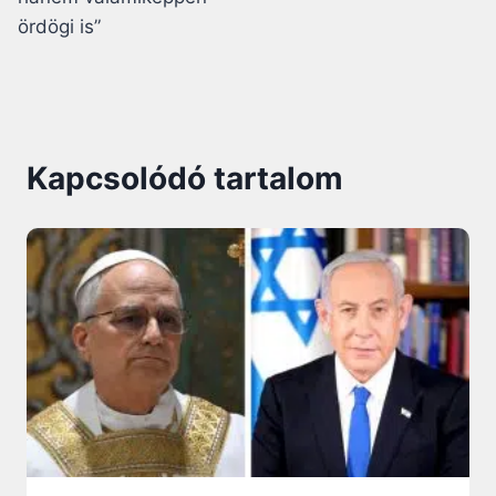
ördögi is”
Kapcsolódó tartalom