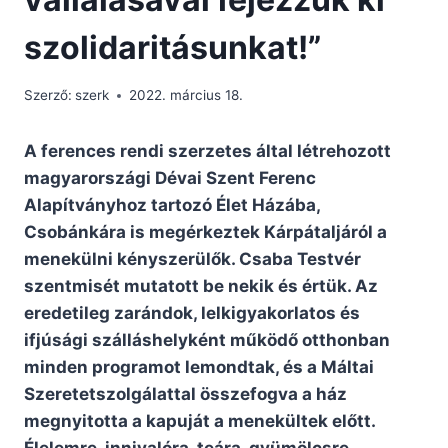
szolidaritásunkat!”
Szerző:
szerk
2022. március 18.
A ferences rendi szerzetes által létrehozott
magyarországi Dévai Szent Ferenc
Alapítványhoz tartozó Élet Házába,
Csobánkára is megérkeztek Kárpátaljáról a
menekülni kényszerülők. Csaba Testvér
szentmisét mutatott be nekik és értük. Az
eredetileg zarándok, lelkigyakorlatos és
ifjúsági szálláshelyként működő otthonban
minden programot lemondtak, és a Máltai
Szeretetszolgálattal összefogva a ház
megnyitotta a kapuját a menekültek előtt.