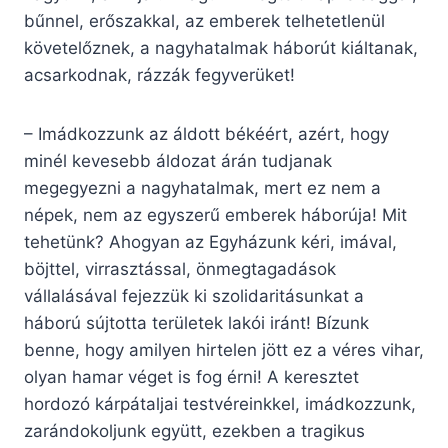
bűnnel, erőszakkal, az emberek telhetetlenül
követelőznek, a nagyhatalmak háborút kiáltanak,
acsarkodnak, rázzák fegyverüket!
– Imádkozzunk az áldott békéért, azért, hogy
minél kevesebb áldozat árán tudjanak
megegyezni a nagyhatalmak, mert ez nem a
népek, nem az egyszerű emberek háborúja! Mit
tehetünk? Ahogyan az Egyházunk kéri, imával,
böjttel, virrasztással, önmegtagadások
vállalásával fejezzük ki szolidaritásunkat a
háború sújtotta területek lakói iránt! Bízunk
benne, hogy amilyen hirtelen jött ez a véres vihar,
olyan hamar véget is fog érni! A keresztet
hordozó kárpátaljai testvéreinkkel, imádkozzunk,
zarándokoljunk együtt, ezekben a tragikus