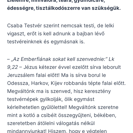
Élelemre, innivalóra, teára, gyümölcsre,
édességre, tisztálkodószerre van szükségük.
Csaba Testvér szerint nemcsak testi, de lelki
vigaszt, erőt is kell adnunk a bajban lévő
testvéreinknek és egymásnak is.
–
„Az Emberfiának sokat kell szenvednie:” Lk
9,22
– Jézus kétezer évvel ezelőtt sírva leborult
Jeruzsálem falai előtt! Ma is sírva borul le
Odessza, Harkov, Kijev robbanás tépte falai előtt.
Megváltónk ma is szenved, hisz keresztény
testvérnépek gyilkolják, ölik egymást
kérlelhetetlen gyűlölettel! Megváltónk szeretne
mint a kotló a csibéit összegyűjteni, békében,
szeretetben átölelni válogatás nélkül
mindannyiunkat! Hiszem, hogy e végtelen