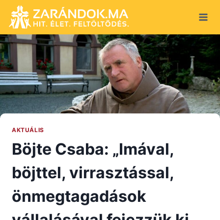
Skip
to
content
AKTUÁLIS
Böjte Csaba: „Imával,
böjttel, virrasztással,
önmegtagadások
vállalásával fejezzük ki