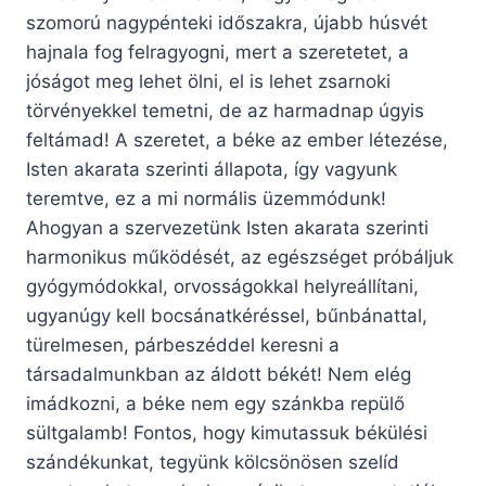
szomorú nagypénteki időszakra, újabb húsvét
hajnala fog felragyogni, mert a szeretetet, a
jóságot meg lehet ölni, el is lehet zsarnoki
törvényekkel temetni, de az harmadnap úgyis
feltámad! A szeretet, a béke az ember létezése,
Isten akarata szerinti állapota, így vagyunk
teremtve, ez a mi normális üzemmódunk!
Ahogyan a szervezetünk Isten akarata szerinti
harmonikus működését, az egészséget próbáljuk
gyógymódokkal, orvosságokkal helyreállítani,
ugyanúgy kell bocsánatkéréssel, bűnbánattal,
türelmesen, párbeszéddel keresni a
társadalmunkban az áldott békét! Nem elég
imádkozni, a béke nem egy szánkba repülő
sültgalamb! Fontos, hogy kimutassuk békülési
szándékunkat, tegyünk kölcsönösen szelíd