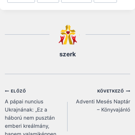
szerk
Bejegyzés
ELŐZŐ
KÖVETKEZŐ
A pápai nuncius
Adventi Mesés Naptár
navigáció
Ukrajnának: „Ez a
– Könyvajánló
háború nem pusztán
emberi kreálmány,
hanem valamiképpen