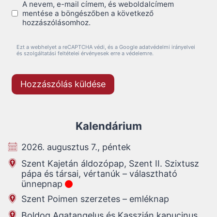
A nevem, e-mail címem, és weboldalcímem
mentése a böngészőben a következő
hozzászólásomhoz.
Ezt a webhelyet a reCAPTCHA védi, és a Google adatvédelmi irányelvei
és szolgáltatási feltételei érvényesek erre a védelemre.
Kalendárium
2026. augusztus 7., péntek
Szent Kajetán áldozópap, Szent II. Szixtusz
pápa és társai, vértanúk – választható
ünnepnap
Szent Poimen szerzetes – emléknap
Boldog Agatangelus és Kasszián kapucinus