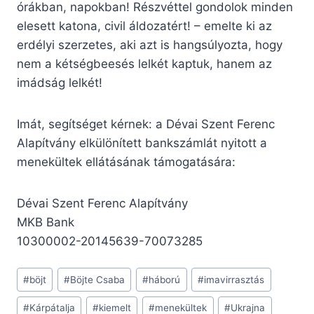
órákban, napokban! Részvéttel gondolok minden
elesett katona, civil áldozatért! – emelte ki az
erdélyi szerzetes, aki azt is hangsúlyozta, hogy
nem a kétségbeesés lelkét kaptuk, hanem az
imádság lelkét!
Imát, segítséget kérnek: a Dévai Szent Ferenc
Alapítvány elkülönített bankszámlát nyitott a
menekültek ellátásának támogatására:
Dévai Szent Ferenc Alapítvány
MKB Bank
10300002-20145639-70073285
Post
#
böjt
#
Böjte Csaba
#
háború
#
imavirrasztás
Tags:
#
Kárpátalja
#
kiemelt
#
menekültek
#
Ukrajna