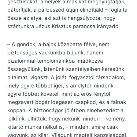
gesztusokat, amelyek a másikat megnyugtatják,
bátorítják, a párbeszéd útján elindítják! – foglalta
össze az atya, aki azt is hangsúlyozta, hogy
számunkra Jézus Krisztus parancsa irányadó!
– A gondok, a bajok közepette félve, nem
biztonságos vackunkba bújunk, hanem
bizalommal templomainkba imádkozva
összegyűlünk, Istenünk szentélyeiben keresünk
oltalmat, vigaszt. A jóléti fogyasztói társadalom,
mely egyre többet ígér, s amelytől mindenki
egyre többet követel, mint az erős fénytől
megzavart bogár idegesen csapkod, és a falnak
koppan. A biztonságos jólétben elnehezedett a
lelkünk, elhittük, hogy nekünk minden – kemény,
kitartó munka nélkül is, – minden, amire csak
vágyunk, az kijár! Világunk megtelt kapzsisággal,