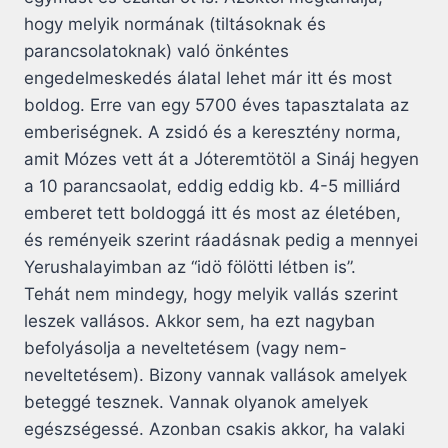
hogy melyik normának (tiltásoknak és
parancsolatoknak) való önkéntes
engedelmeskedés álatal lehet már itt és most
boldog. Erre van egy 5700 éves tapasztalata az
emberiségnek. A zsidó és a keresztény norma,
amit Mózes vett át a Jóteremtötöl a Sináj hegyen
a 10 parancsaolat, eddig eddig kb. 4-5 milliárd
emberet tett boldoggá itt és most az életében,
és reményeik szerint ráadásnak pedig a mennyei
Yerushalayimban az “idö fölötti létben is”.
Tehát nem mindegy, hogy melyik vallás szerint
leszek vallásos. Akkor sem, ha ezt nagyban
befolyásolja a neveltetésem (vagy nem-
neveltetésem). Bizony vannak vallások amelyek
beteggé tesznek. Vannak olyanok amelyek
egészségessé. Azonban csakis akkor, ha valaki