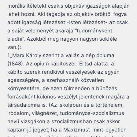
morális ítéletekt csakis objektív igazságok alapján
lehet hozni. Aki tagadja az objektív öröktöl fogva
adott igazság létezését -Isten létezését- az csak
a saját véleményét akaraja “tudományként
eladni”. Azokból meg nagyon nagyon sokféle
van.):
1_Marx Károly szerint a vallás a nép ópiuma
(1848). Az opium kábitoszer: Értsd alatta: a
kábíto szerek rendkívül veszélyesek az egyén
egészségére, a szerhasználó közvetlen
környezetére, de ezen túlmenően a bűnözés
forrásaként különös veszélyt jelentenek magára a
társadalomra is. (Az iskolában és a történelem,
irodalom, világnézet, tudományos-szocializmus
nevü vizsgákon a szocializmusban csak akkor
kaptam jó jegyet, ha a Maxizmust-mint-egyetlen