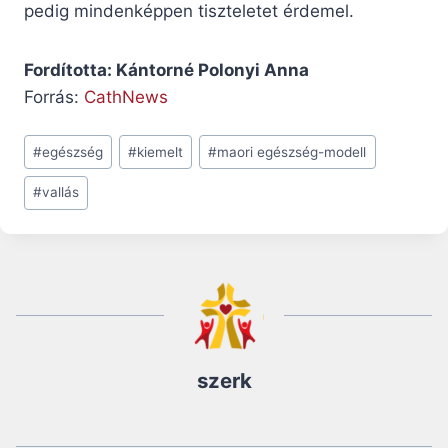
pedig mindenképpen tiszteletet érdemel.
Fordította: Kántorné Polonyi Anna
Forrás:
CathNews
Post
#
egészség
#
kiemelt
#
maori egészség-modell
Tags:
#
vallás
szerk