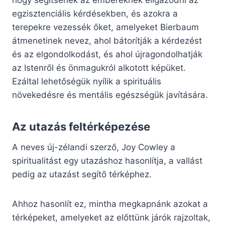
hogy segítsenek az embereknek eligazodni az
egzisztenciális kérdésekben, és azokra a
terepekre vezessék őket, amelyeket Bierbaum
átmenetinek nevez, ahol bátorítják a kérdezést
és az elgondolkodást, és ahol újragondolhatják
az Istenről és önmagukról alkotott képüket.
Ezáltal lehetőségük nyílik a spirituális
növekedésre és mentális egészségük javítására.
Az utazás feltérképezése
A neves új-zélandi szerző, Joy Cowley a
spiritualitást egy utazáshoz hasonlítja, a vallást
pedig az utazást segítő térképhez.
Ahhoz hasonlít ez, mintha megkapnánk azokat a
térképeket, amelyeket az előttünk járók rajzoltak,