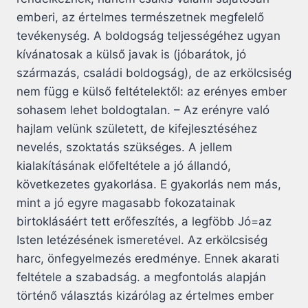
emberi, az értelmes természetnek megfelelő
tevékenység. A boldogság teljességéhez ugyan
kívánatosak a külső javak is (jóbarátok, jó
származás, családi boldogság), de az erkölcsiség
nem függ e külső feltételektől: az erényes ember
sohasem lehet boldogtalan. – Az erényre való
hajlam velünk született, de kifejlesztéséhez
nevelés, szoktatás szükséges. A jellem
kialakításának előfeltétele a jó állandó,
következetes gyakorlása. E gyakorlás nem más,
mint a jó egyre magasabb fokozatainak
birtoklásáért tett erőfeszítés, a legföbb Jó=az
Isten letézésének ismeretével. Az erkölcsiség
harc, önfegyelmezés eredménye. Ennek akarati
feltétele a szabadság. a megfontolás alapján
történő választás kizárólag az értelmes ember