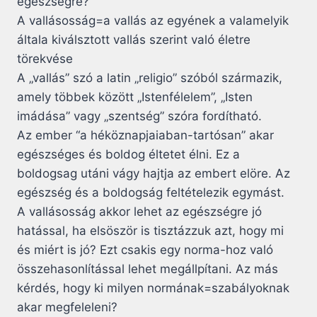
egészségre?
A vallásosság=a vallás az egyének a valamelyik
általa kiválsztott vallás szerint való életre
törekvése
A „vallás” szó a latin „religio” szóból származik,
amely többek között „Istenfélelem”, „Isten
imádása” vagy „szentség” szóra fordítható.
Az ember “a héköznapjaiaban-tartósan” akar
egészséges és boldog éltetet élni. Ez a
boldogsag utáni vágy hajtja az embert elöre. Az
egészség és a boldogság feltételezik egymást.
A vallásosság akkor lehet az egészségre jó
hatással, ha elsöször is tisztázzuk azt, hogy mi
és miért is jó? Ezt csakis egy norma-hoz való
összehasonlítással lehet megállpítani. Az más
kérdés, hogy ki milyen normának=szabályoknak
akar megfeleleni?