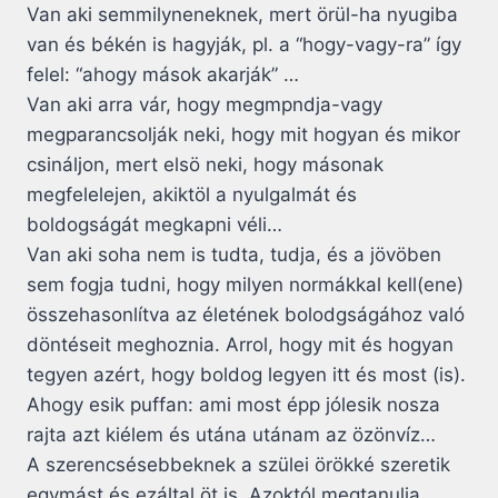
Van aki semmilyneneknek, mert örül-ha nyugiba
van és békén is hagyják, pl. a “hogy-vagy-ra” így
felel: “ahogy mások akarják” …
Van aki arra vár, hogy megmpndja-vagy
megparancsolják neki, hogy mit hogyan és mikor
csináljon, mert elsö neki, hogy másonak
megfelelejen, akiktöl a nyulgalmát és
boldogságát megkapni véli…
Van aki soha nem is tudta, tudja, és a jövöben
sem fogja tudni, hogy milyen normákkal kell(ene)
összehasonlítva az életének bolodgságához való
döntéseit meghoznia. Arrol, hogy mit és hogyan
tegyen azért, hogy boldog legyen itt és most (is).
Ahogy esik puffan: ami most épp jólesik nosza
rajta azt kiélem és utána utánam az özönvíz…
A szerencsésebbeknek a szülei örökké szeretik
egymást és ezáltal öt is. Azoktól megtanulja,