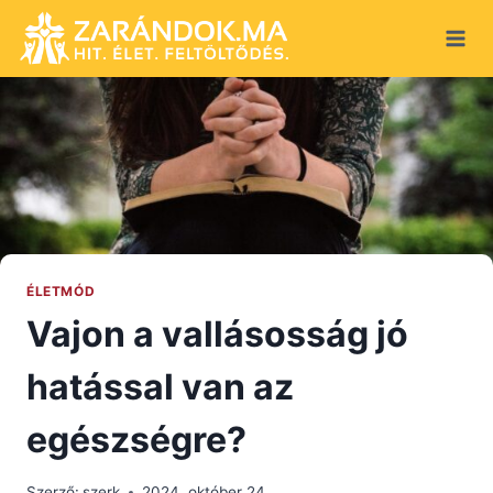
Skip
to
content
ÉLETMÓD
Vajon a vallásosság jó
hatással van az
egészségre?
Szerző:
szerk
2024. október 24.