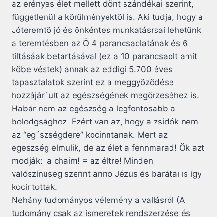
az erényes élet mellett dönt szándékai szerint,
függetlenül a körülményektöl is. Aki tudja, hogy a
Jóteremtö jó és önkéntes munkatásrsai lehetünk
a teremtésben az Ö 4 parancsaolatának és 6
tiltásáak betartásával (ez a 10 parancsaolt amit
köbe véstek) annak az eddigi 5.700 éves
tapasztalatok szerint ez a meggyözödése
hozzájár´ult az egészségének megörzeséhez is.
Habár nem az egészség a legfontosabb a
bolodgsághoz. Ezért van az, hogy a zsidók nem
az “eg´szségdere” kocinntanak. Mert az
egeszség elmulik, de az élet a fennmarad! Ök azt
modják: la chaim! = az éltre! Minden
valószínüseg szerint anno Jézus és barátai is így
kocintottak.
Nehány tudományos vélemény a vallásról (A
tudomány csak az ismeretek rendszerzése és