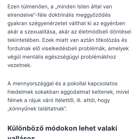
Ezen túlmenően, a „minden Isten által van
elrendelve”-féle doktrinális meggyőződés
gyakran szégyenérzetet válthat ki az egyénben
akár a szexualitása, akár az életmódbeli döntései
tekintetében. Ezek miatt van aztán titkolózás és
fordulnak elő viselkedésbeli problémák, amelyek
végül mentális egészségügyi problémákhoz
vezetnek.
A mennyországgal és a pokollal kapcsolatos
hiedelmek sokakban aggodalmat keltenek, mivel
félnek a rájuk váró ítélettől, ill. attól, hogy
„könnyűnek találtatnak”.
Különböző módokon lehet valaki
vallásos