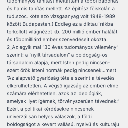
tudományos tanítást méltattam a többi babonás
és hamis tanítás mellett. Az épitész föiskolán a
tud.szoc. kötelezö vizsgaanyag volt 1948-1989
között Budapesten.) Eddieg ez a diktau´rákba
torkollott világnézet kb. 200 millió ember halálát
és többmilliárd ember szenvedéseit okozta.
2_Az egyik mai “30 éves tudományos vélemény”
szerint: a “nyilt társadalom” a boldogság-os
társadalom alapja, mert Isten pedig nincsen-
ezért örök Isteni normák pedig nincsenek…mert
“Az alapvető gyarlóság tétele szerint a tévedés
elkerülhetetlen. A végső igazság az emberi elme
számára elérhetetlen, azok az ideológiák,
amelyek ilyet ígérnek, törvényszerűen tévednek.”
Ezért a politikai kérdésekre nincsenek
univerzálisan helyes válaszok, a földi
boldogságot a kevert vallású, nyelvü és kulturáju