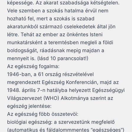
képessége. Az akarat szabadsága kétségtelen.
Vele szemben a szokás hatalma érvül nem
hozható fel, mert a szokás is szabad
akaratunkból származó cselekedetek által jön
létre. Tehát az ember az önkéntes Isteni
munkatársként a teremtésben megleli a földi
boldogságát, ráadásnak mepig majdan a
mennyeit is. (lásd 10 parancsolat!)
Az egészség fogalma:
1946-ban, a 61 ország részvételével
megrendezett Egészség Konferencián, majd az
1948. április 7-n hatályba helyezett Egészségügyi
Világszervezet (WHO) Alkotmánya szerint az
egészég jelentése:
Az egészség föbb összetevöi:
biológiai egészség: a szervezetünk megfelelő
(automatikus és fáldalommmentes “egészséges”)