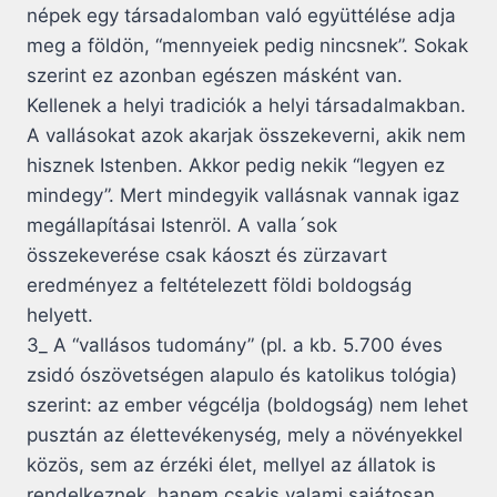
népek egy társadalomban való együttélése adja
meg a földön, “mennyeiek pedig nincsnek”. Sokak
szerint ez azonban egészen másként van.
Kellenek a helyi tradiciók a helyi társadalmakban.
A vallásokat azok akarjak összekeverni, akik nem
hisznek Istenben. Akkor pedig nekik “legyen ez
mindegy”. Mert mindegyik vallásnak vannak igaz
megállapításai Istenröl. A valla´sok
összekeverése csak káoszt és zürzavart
eredményez a feltételezett földi boldogság
helyett.
3_ A “vallásos tudomány” (pl. a kb. 5.700 éves
zsidó ószövetségen alapulo és katolikus tológia)
szerint: az ember végcélja (boldogság) nem lehet
pusztán az élettevékenység, mely a növényekkel
közös, sem az érzéki élet, mellyel az állatok is
rendelkeznek, hanem csakis valami sajátosan