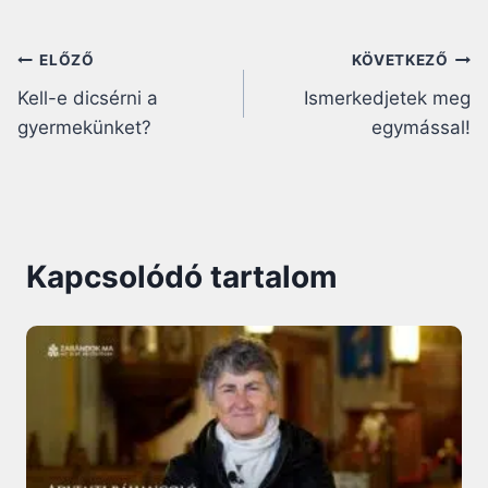
Bejegyzés
ELŐZŐ
KÖVETKEZŐ
Kell-e dicsérni a
Ismerkedjetek meg
navigáció
gyermekünket?
egymással!
Kapcsolódó tartalom