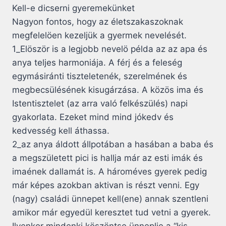
Kell-e dicserni gyeremekünket
Nagyon fontos, hogy az életszakaszoknak
megfelelöen kezeljük a gyermek nevelését.
1_Elöször is a legjobb nevelö példa az az apa és
anya teljes harmoniája. A férj és a feleség
egymásiránti tiszteletenék, szerelmének és
megbecsülésének kisugárzása. A közös ima és
Istentisztelet (az arra való felkészülés) napi
gyakorlata. Ezeket mind mind jókedv és
kedvesség kell áthassa.
2_az anya áldott állpotában a hasában a baba és
a megszületett pici is hallja már az esti imák és
imaének dallamát is. A hároméves gyerek pedig
már képes azokban aktivan is részt venni. Egy
(nagy) családi ünnepet kell(ene) annak szentleni
amikor már egyedül keresztet tud vetni a gyerek.