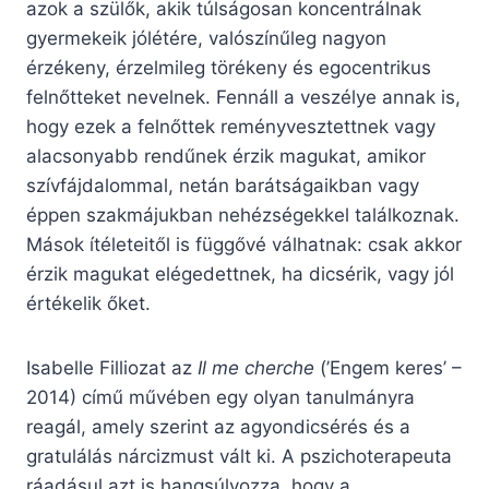
azok a szülők, akik túlságosan koncentrálnak
gyermekeik jólétére, valószínűleg nagyon
érzékeny, érzelmileg törékeny és egocentrikus
felnőtteket nevelnek. Fennáll a veszélye annak is,
hogy ezek a felnőttek reményvesztettnek vagy
alacsonyabb rendűnek érzik magukat, amikor
szívfájdalommal, netán barátságaikban vagy
éppen szakmájukban nehézségekkel találkoznak.
Mások ítéleteitől is függővé válhatnak: csak akkor
érzik magukat elégedettnek, ha dicsérik, vagy jól
értékelik őket.
Isabelle Filliozat az
Il me cherche
(’Engem keres’ –
2014) című művében egy olyan tanulmányra
reagál, amely szerint az agyondicsérés és a
gratulálás nárcizmust vált ki. A pszichoterapeuta
ráadásul azt is hangsúlyozza, hogy a