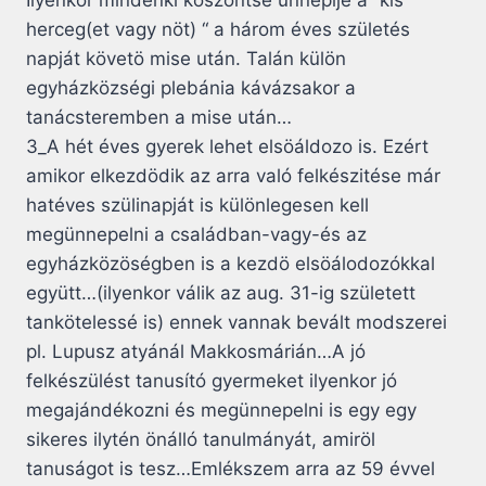
Ilyenkor mindenki köszöntse ünneplje a “kis
herceg(et vagy nöt) “ a három éves születés
napját követö mise után. Talán külön
egyházközségi plebánia kávázsakor a
tanácsteremben a mise után…
3_A hét éves gyerek lehet elsöáldozo is. Ezért
amikor elkezdödik az arra való felkészitése már
hatéves szülinapját is különlegesen kell
megünnepelni a családban-vagy-és az
egyházközöségben is a kezdö elsöálodozókkal
együtt…(ilyenkor válik az aug. 31-ig született
tankötelessé is) ennek vannak bevált modszerei
pl. Lupusz atyánál Makkosmárián…A jó
felkészülést tanusító gyermeket ilyenkor jó
megajándékozni és megünnepelni is egy egy
sikeres ilytén önálló tanulmányát, amiröl
tanuságot is tesz…Emlékszem arra az 59 évvel