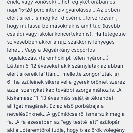
ének, vagy vonósok) …heti eg ykét orában és
napi 15-20 perc intenziv gyarolással…Az ebben
elért sikert is meg kell dicsérni….forszirozvan ,
hogy mutassa be másoknak is amit tud (kisebb
családi vagy iskolai koncerteken is). Ha fetegetne
szívesebben akkor a rajz szakkör is lényeges
lehet… Vagy a Jégsárkány csoportos
fogalakozás. (teremhoki pl. télen nyáron…)
Láttam 5-12 éveseket akik szárnylatak az abban
elért sikereik la´ttán…. mellette zongor´ztak is)
6_ ha szüleinek sikereivel a gyerek örömet szerez
azzal szárnykat kap további szorgalmához is…A
kiskamasz 11-13 éves más saját értékrendet
allítgat magának. Ez az elsö porbábaja a
nevelésünknek…A gyümlöcseiröl ismerszik meg a
fa…A fa ezesetben az “egy testté lett” szülöpár
aki a Jóteremtöröl tudja, hogy ö az örök völegény