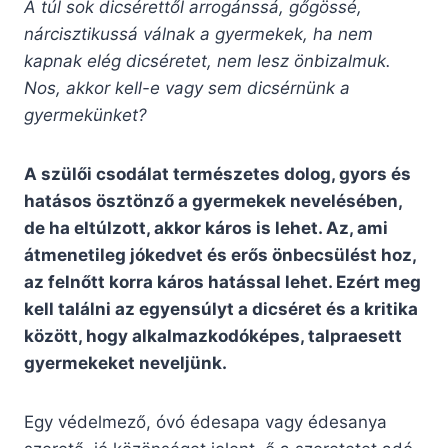
A túl sok dicsérettől arrogánssá, gőgössé,
nárcisztikussá válnak a gyermekek, ha nem
kapnak elég dicséretet, nem lesz önbizalmuk.
Nos, akkor kell-e vagy sem dicsérnünk a
gyermekünket?
A szülői csodálat természetes dolog, gyors és
hatásos ösztönző a gyermekek nevelésében,
de ha eltúlzott, akkor káros is lehet. Az, ami
átmenetileg jókedvet és erős önbecsülést hoz,
az felnőtt korra káros hatással lehet. Ezért meg
kell találni az egyensúlyt a dicséret és a kritika
között, hogy alkalmazkodóképes, talpraesett
gyermekeket neveljünk.
Egy védelmező, óvó édesapa vagy édesanya