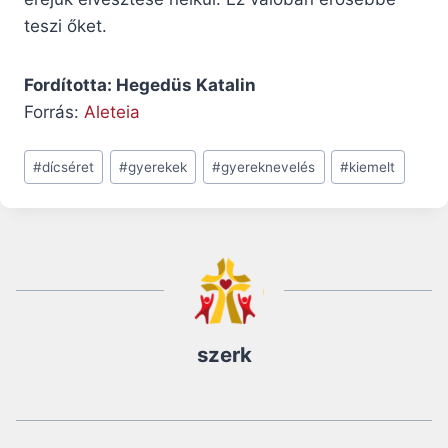
teszi őket.
Fordította: Hegedüs Katalin
Forrás:
Aleteia
Post
#
dícséret
#
gyerekek
#
gyereknevelés
#
kiemelt
Tags:
szerk