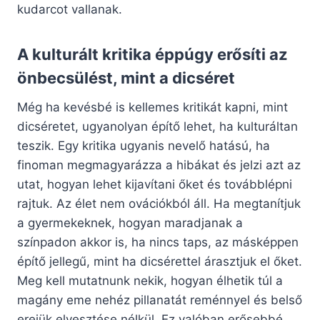
kudarcot vallanak.
A kulturált kritika éppúgy erősíti az
önbecsülést, mint a dicséret
Még ha kevésbé is kellemes kritikát kapni, mint
dicséretet, ugyanolyan építő lehet, ha kulturáltan
teszik. Egy kritika ugyanis nevelő hatású, ha
finoman megmagyarázza a hibákat és jelzi azt az
utat, hogyan lehet kijavítani őket és továbblépni
rajtuk. Az élet nem ovációkból áll. Ha megtanítjuk
a gyermekeknek, hogyan maradjanak a
színpadon akkor is, ha nincs taps, az másképpen
építő jellegű, mint ha dicsérettel árasztjuk el őket.
Meg kell mutatnunk nekik, hogyan élhetik túl a
magány eme nehéz pillanatát reménnyel és belső
erejük elvesztése nélkül. Ez valóban erősebbé