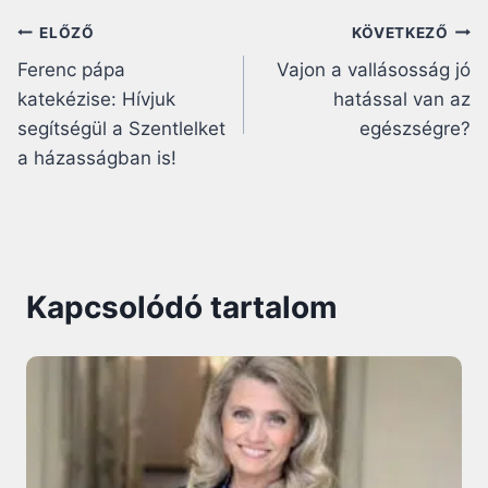
Bejegyzés
ELŐZŐ
KÖVETKEZŐ
Ferenc pápa
Vajon a vallásosság jó
navigáció
katekézise: Hívjuk
hatással van az
segítségül a Szentlelket
egészségre?
a házasságban is!
Kapcsolódó tartalom