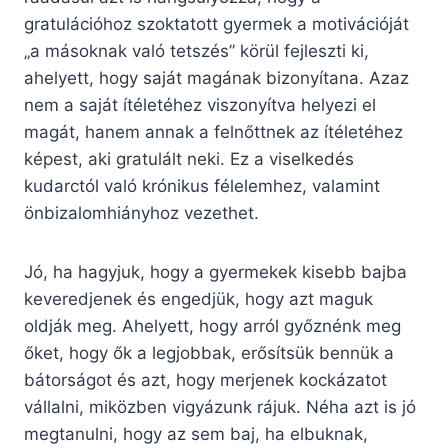
gratulációhoz szoktatott gyermek a motivációját
„a másoknak való tetszés” körül fejleszti ki,
ahelyett, hogy saját magának bizonyítana. Azaz
nem a saját ítéletéhez viszonyítva helyezi el
magát, hanem annak a felnőttnek az ítéletéhez
képest, aki gratulált neki. Ez a viselkedés
kudarctól való krónikus félelemhez, valamint
önbizalomhiányhoz vezethet.
Jó, ha hagyjuk, hogy a gyermekek kisebb bajba
keveredjenek és engedjük, hogy azt maguk
oldják meg. Ahelyett, hogy arról győznénk meg
őket, hogy ők a legjobbak, erősítsük bennük a
bátorságot és azt, hogy merjenek kockázatot
vállalni, miközben vigyázunk rájuk. Néha azt is jó
megtanulni, hogy az sem baj, ha elbuknak,