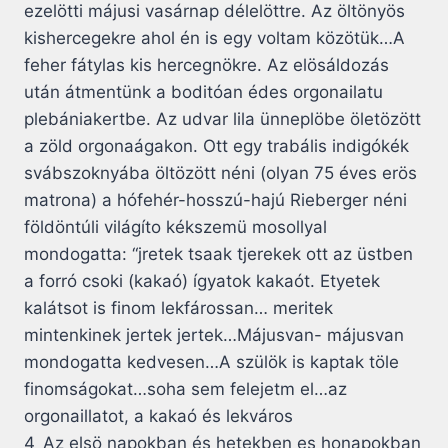
ezelötti májusi vasárnap délelöttre. Az öltönyös
kishercegekre ahol én is egy voltam közötük…A
feher fátylas kis hercegnökre. Az elösáldozás
után átmentünk a boditóan édes orgonailatu
plebániakertbe. Az udvar lila ünneplöbe öletözött
a zöld orgonaágakon. Ott egy trabális indigókék
svábszoknyába öltözött néni (olyan 75 éves erös
matrona) a hófehér-hosszú-hajú Rieberger néni
földöntúli világíto kékszemü mosollyal
mondogatta: “jretek tsaak tjerekek ott az üstben
a forró csoki (kakaó) ígyatok kakaót. Etyetek
kalátsot is finom lekfárossan… meritek
mintenkinek jertek jertek…Májusvan- májusvan
mondogatta kedvesen…A szülök is kaptak töle
finomságokat…soha sem felejetm el…az
orgonaillatot, a kakaó és lekváros
4_Az elsö napokban és hetekben es honapokban