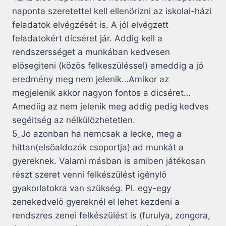
naponta szeretettel kell ellenörizni az iskolai-házi
feladatok elvégzését is. A jól elvégzett
feladatokért dícséret jár. Addig kell a
rendszersséget a munkában kedvesen
elösegiteni (közös felkeszüléssel) ameddig a jó
eredmény meg nem jelenik…Amikor az
megjelenik akkor nagyon fontos a dicséret…
Amediig az nem jelenik meg addig pedig kedves
segéitség az nélkülözhetetlen.
5_Jo azonban ha nemcsak a lecke, meg a
hittan(elsöaldozók csoportja) ad munkát a
gyereknek. Valami másban is amiben játékosan
részt szeret venni felkészülést igénylö
gyakorlatokra van szükség. Pl. egy-egy
zenekedvelö gyereknél el lehet kezdeni a
rendszres zenei felkészülést is (furulya, zongora,