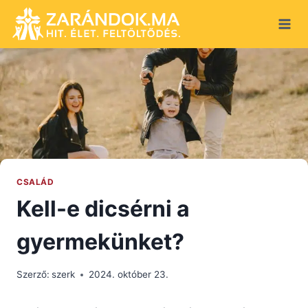
Skip
to
content
CSALÁD
Kell-e dicsérni a
gyermekünket?
Szerző:
szerk
2024. október 23.