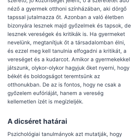
szerető, jó közönséget jelent, ő a szeretetet adó
néző a gyermek otthoni színházában, aki dörgő
tapssal jutalmazza őt. Azonban a való életben
bizonyára lesznek majd győzelmek és tapsok, de
lesznek vereségek és kritikák is. Ha gyermeket
nevelünk, megtanítjuk őt a társadalomban élni,
és ezzel meg kell tanulnia elfogadni a kritikát, a
vereséget és a kudarcot. Amikor a gyermekekkel
játszunk, olykor-olykor hagyjuk őket nyerni, hogy
békét és boldogságot teremtsünk az
otthonukban. De az is fontos, hogy ne csak a
győzelem eufóriáját, hanem a vereség
kellemetlen ízét is megízleljék.
A dicséret határai
Pszichológiai tanulmányok azt mutatják, hogy