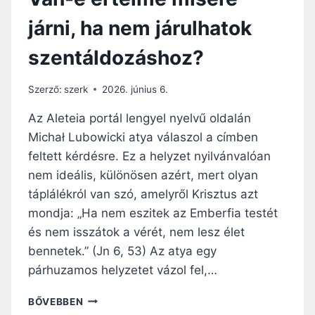
járni, ha nem járulhatok
szentáldozáshoz?
Szerző:
szerk
2026. június 6.
Az Aleteia portál lengyel nyelvű oldalán
Michał Lubowicki atya válaszol a címben
feltett kérdésre. Ez a helyzet nyilvánvalóan
nem ideális, különösen azért, mert olyan
táplálékról van szó, amelyről Krisztus azt
mondja: „Ha nem eszitek az Emberfia testét
és nem isszátok a vérét, nem lesz élet
bennetek.” (Jn 6, 53) Az atya egy
párhuzamos helyzetet vázol fel,…
V
BŐVEBBEN
A