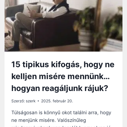
Á
D
L
E
D
R
O
N
Z
I
Á
L
S
L
H
E
O
M
Z
S
?
15 tipikus kifogás, hogy ne
Z
A
kelljen misére mennünk…
B
Á
hogyan reagáljunk rájuk?
L
Y
,
Szerző:
szerk
2025. február 20.
A
M
Túlságosan is könnyű okot találni arra, hogy
E
ne menjünk misére. Valószínűleg
L