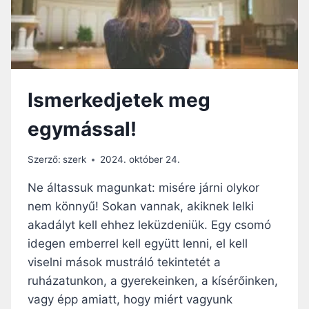
F
N
O
K
G
Á
S
,
Ismerkedjetek meg
H
O
egymással!
G
Y
N
Szerző:
szerk
2024. október 24.
E
K
Ne áltassuk magunkat: misére járni olykor
E
nem könnyű! Sokan vannak, akiknek lelki
L
akadályt kell ehhez leküzdeniük. Egy csomó
L
J
idegen emberrel kell együtt lenni, el kell
E
viselni mások mustráló tekintetét a
N
ruházatunkon, a gyerekeinken, a kísérőinken,
M
vagy épp amiatt, hogy miért vagyunk
I