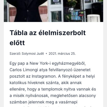
M
I
S
E
?
Tábla az élelmiszerbolt
előtt
Szerző:
Solymosi Judit
2021. március 25.
Egy pap a New York-i egyházmegyéből,
Carlos Limongi atya felvillanyozó üzenetet
posztolt az Instagramon. A fényképet a helyi
katolikus híveknek szánta, akik annak
ellenére, hogy a templomok nyitva vannak és
a misék nyilvánosak, meglehetősen alacsony
számban jelennek meg a vasárnapi