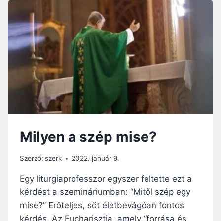
É
U
S
L
A
T
M
M
I
I
S
S
É
E
N
K
N
Ö
E
N
M
Y
K
V
É
Milyen a szép mise?
.
N
V
Y
A
E
Szerző:
szerk
2022. január 9.
N
L
V
Egy liturgiaprofesszor egyszer feltette ezt a
M
Á
I
kérdést a szemináriumban: “Mitől szép egy
L
,
mise?” Erőteljes, sőt életbevágóan fontos
T
H
O
kérdés. Az Eucharisztia, amely “forrása és
A