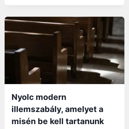
N
-
E
É
R
T
E
L
M
E
M
I
S
É
R
Nyolc modern
E
J
illemszabály, amelyet a
Á
R
misén be kell tartanunk
N
I