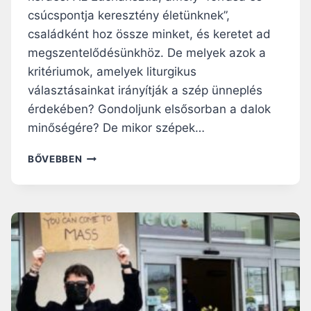
Z
N
csúcspontja keresztény életünknek”,
Á
E
családként hoz össze minket, és keretet ad
S
M
megszentelődésünkhöz. De melyek azok a
?
L
–
kritériumok, amelyek liturgikus
E
C
L
választásainkat irányítják a szép ünneplés
R
K
érdekében? Gondoljunk elsősorban a dalok
E
I
D
minőségére? De mikor szépek…
P
O
R
P
M
O
BŐVEBBEN
O
I
B
D
L
L
C
Y
É
A
E
M
S
N
A
T
A
S
Z
É
P