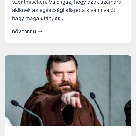
szentmiséken. Való igaz, hogy azok számára,
akiknek az egészségi állapota kívánnivalót
hagy maga után, és…
T
BŐVEBBEN
Á
B
L
A
A
Z
É
L
E
L
M
I
S
Z
E
R