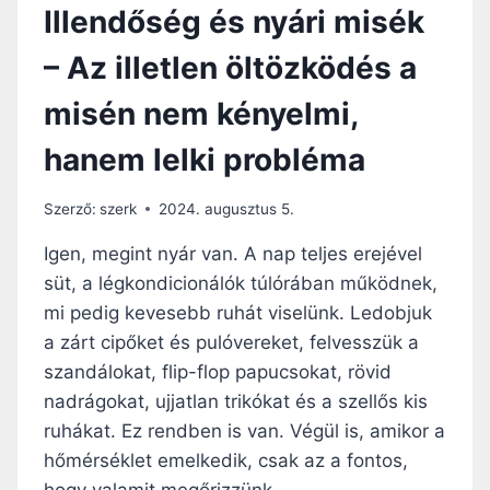
G
Illendőség és nyári misék
G
Á
Y
L
– Az illetlen öltözködés a
M
J
Á
U
misén nem kényelmi,
S
N
S
K
hanem lelki probléma
A
R
L
Á
!
J
Szerző:
szerk
2024. augusztus 5.
U
Igen, megint nyár van. A nap teljes erejével
K
?
süt, a légkondicionálók túlórában működnek,
mi pedig kevesebb ruhát viselünk. Ledobjuk
a zárt cipőket és pulóvereket, felvesszük a
szandálokat, flip-flop papucsokat, rövid
nadrágokat, ujjatlan trikókat és a szellős kis
ruhákat. Ez rendben is van. Végül is, amikor a
hőmérséklet emelkedik, csak az a fontos,
hogy valamit megőrizzünk…