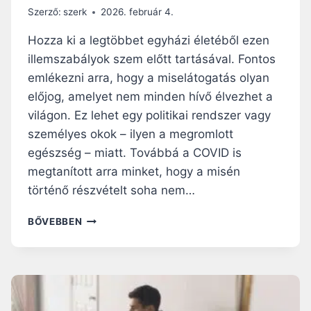
,
Szerző:
szerk
2026. február 4.
H
A
Hozza ki a legtöbbet egyházi életéből ezen
N
illemszabályok szem előtt tartásával. Fontos
E
emlékezni arra, hogy a miselátogatás olyan
M
J
előjog, amelyet nem minden hívő élvezhet a
Á
világon. Ez lehet egy politikai rendszer vagy
R
személyes okok – ilyen a megromlott
U
egészség – miatt. Továbbá a COVID is
L
H
megtanított arra minket, hogy a misén
A
történő részvételt soha nem…
T
O
N
BŐVEBBEN
K
Y
S
O
Z
L
E
C
N
M
T
O