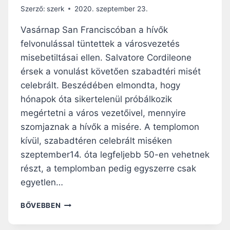
E
Szerző:
szerk
2020. szeptember 23.
K
É
Vasárnap San Franciscóban a hívők
R
felvonulással tüntettek a városvezetés
I
misebetiltásai ellen. Salvatore Cordileone
A
T
érsek a vonulást követően szabadtéri misét
Í
celebrált. Beszédében elmondta, hogy
Z
hónapok óta sikertelenül próbálkozik
F
megértetni a város vezetőivel, mennyire
Ő
S
szomjaznak a hívők a misére. A templomon
M
kívül, szabadtéren celebrált miséken
I
szeptember14. óta legfeljebb 50-en vehetnek
S
E
részt, a templomban pedig egyszerre csak
R
egyetlen…
É
S
T
BŐVEBBEN
Z
Ü
V
N