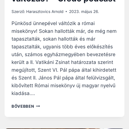
É
K
Szerző:
Harasztovics Arnold
2023. május 26.
–
A
Pünkösd ünnepével váltózik a római
Z
misekönyv! Sokan hallották már, de még nem
I
tapasztalták, sokan hallották és már
L
L
tapasztalták, ugyanis több éves előkészítés
E
után, számos egyházmegyében bevezetésre
T
került a II. Vatikáni Zsinat határozata szerint
L
megújított, Szent VI. Pál pápa által kihirdetett
E
N
és Szent II. János Pál pápa által felülvizsgált,
Ö
kibővített Római misekönyv új magyar nyelvű
L
kiadása….
T
Ö
M
BŐVEBBEN
Z
E
K
G
Ö
Ú
D
J