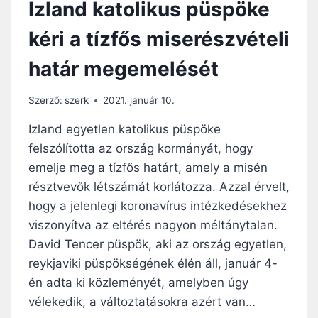
Izland katolikus püspöke
B
O
kéri a tízfős miserészvételi
L
T
határ megemelését
E
L
Ő
Szerző:
szerk
2021. január 10.
T
T
Izland egyetlen katolikus püspöke
felszólította az ország kormányát, hogy
emelje meg a tízfős határt, amely a misén
résztvevők létszámát korlátozza. Azzal érvelt,
hogy a jelenlegi koronavírus intézkedésekhez
viszonyítva az eltérés nagyon méltánytalan.
David Tencer püspök, aki az ország egyetlen,
reykjaviki püspökségének élén áll, január 4-
én adta ki közleményét, amelyben úgy
vélekedik, a változtatásokra azért van…