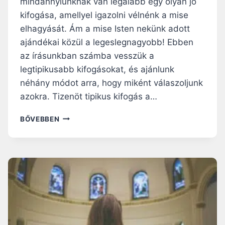
mindannyiunknak van legalább egy olyan jó
Y
E
kifogása, amellyel igazolni vélnénk a mise
T
elhagyását. Ám a mise Isten nekünk adott
A
ajándékai közül a legeslegnagyobb! Ebben
M
az írásunkban számba vesszük a
I
S
legtipikusabb kifogásokat, és ajánlunk
É
néhány módot arra, hogy miként válaszoljunk
N
azokra. Tizenöt tipikus kifogás a…
B
E
1
BŐVEBBEN
K
5
E
T
L
I
L
P
T
I
A
K
R
U
T
S
A
K
N
I
U