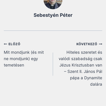
Sebestyén Péter
Bejegyzés
ELŐZŐ
KÖVETKEZŐ
Mit mondjunk (és mit
Hiteles szeretet és
navigáció
ne mondjunk) egy
valódi szabadság csak
temetésen
Jézus Krisztusban van
– Szent II. János Pál
pápa a Dynamite
dalára