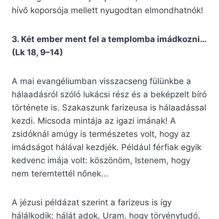
hívő koporsója mellett nyugodtan elmondhatnók!
3. Két ember ment fel a templomba imádkozni…
(Lk 18, 9–14)
A mai evangéliumban visszacseng fülünkbe a
hálaadásról szóló lukácsi rész és a beképzelt bíró
története is. Szakaszunk farizeusa is hálaadással
kezdi. Micsoda mintája az igazi imának! A
zsidóknál amúgy is természetes volt, hogy az
imádságot hálával kezdjék. Például férfiak egyik
kedvenc imája volt: köszönöm, Istenem, hogy
nem teremtettél nőnek…
A jézusi példázat szerint a farizeus is így
hálálkodik: hálát adok, Uram, hogy törvénytudó,