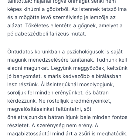
tanították: hajánál fogva önmagát senki nem
képes kihúzni a gödörből. Az Istennek tetsző ima
és a mögötte levő személyiség jellemzője az
alázat. Tökéletes ellentéte a gőgnek, amelyet a
példabeszédbeli farizeus mutat.
Öntudatos korunkban a pszichológusok is saját
magunk menedzselésére tanítanak. Tudnunk kell
eladni magunkat. Legyünk meggyőzőek, keltsünk
jó benyomást, s máris kedvezőbb elbírálásban
lesz részünk. Állásinterjúknál mosolyogjunk,
soroljuk fel minden erényünket, és bátran
kérdezzünk. Ne röstelljük eredményeinket,
megvalósításainkat feltüntetni, sőt
önéletrajzunkba bátran írjunk bele minden fontos
részletet. A szerénység nem erény. A
magabiztosságtól mindjárt a zsűri is meghatódik.