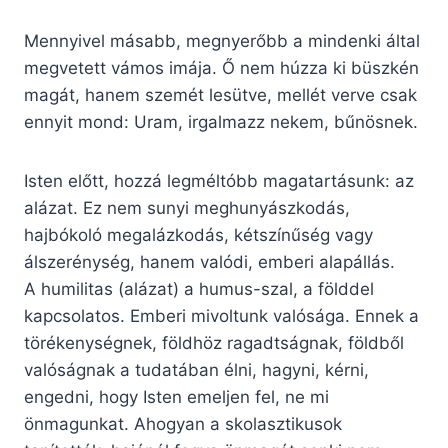
Mennyivel másabb, megnyerőbb a mindenki által
megvetett vámos imája. Ő nem húzza ki büszkén
magát, hanem szemét lesütve, mellét verve csak
ennyit mond: Uram, irgalmazz nekem, bűnösnek.
Isten előtt, hozzá legméltóbb magatartásunk: az
alázat. Ez nem sunyi meghunyászkodás,
hajbókoló megalázkodás, kétszínűség vagy
álszerénység, hanem valódi, emberi alapállás.
A humilitas (alázat) a humus-szal, a földdel
kapcsolatos. Emberi mivoltunk valósága. Ennek a
törékenységnek, földhöz ragadtságnak, földből
valóságnak a tudatában élni, hagyni, kérni,
engedni, hogy Isten emeljen fel, ne mi
önmagunkat. Ahogyan a skolasztikusok