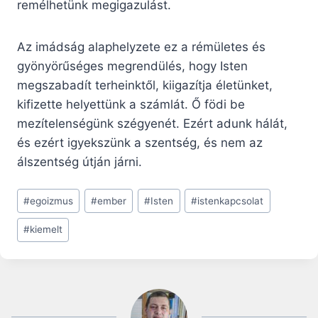
remélhetünk megigazulást.
Az imádság alaphelyzete ez a rémületes és
gyönyörűséges megrendülés, hogy Isten
megszabadít terheinktől, kiigazítja életünket,
kifizette helyettünk a számlát. Ő födi be
mezítelenségünk szégyenét. Ezért adunk hálát,
és ezért igyekszünk a szentség, és nem az
álszentség útján járni.
Post
#
egoizmus
#
ember
#
Isten
#
istenkapcsolat
Tags:
#
kiemelt