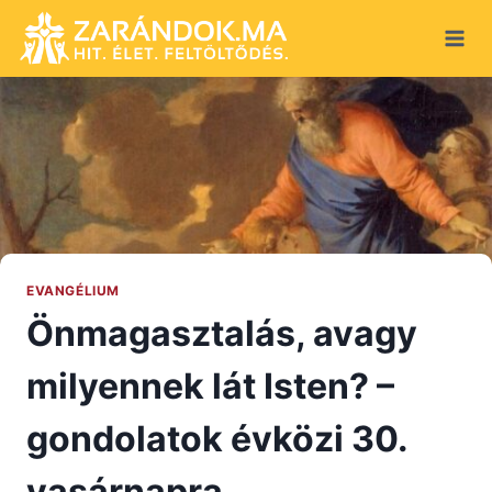
Skip
to
content
EVANGÉLIUM
Önmagasztalás, avagy
milyennek lát Isten? –
gondolatok évközi 30.
vasárnapra