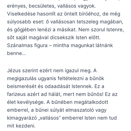
erényes, becsületes, vallásos vagyok.
Viselkedése hasonlít az öntelt bíróéhoz, de még
súlyosabb eset: ő vallásosan tetszeleg magában,
és gőgjében lenézi a másikat. Nem szorul Istenre,
sőt saját magával dicsekszik Isten előtt.
Szánalmas figura – mintha magunkat látnánk
benne…
Jézus szerint ezért nem igazul meg. A
megigazulás ugyanis feltételezni a bűnök
beismerését és odaadását Istennek. Ez a
farizeus azért ad hálát, mert nem bűnös! Ez az
élet kevélysége. A bűnében megátalkodott
emberrel, a bűnei súlyát elmaszatoló vagy
kimagyarázó „vallásos” emberrel Isten nem tud
mit kezdeni.