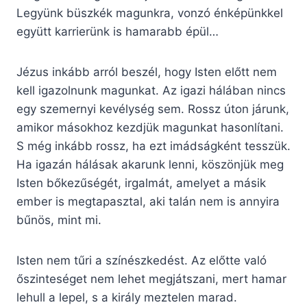
Legyünk büszkék magunkra, vonzó énképünkkel
együtt karrierünk is hamarabb épül…
Jézus inkább arról beszél, hogy Isten előtt nem
kell igazolnunk magunkat. Az igazi hálában nincs
egy szemernyi kevélység sem. Rossz úton járunk,
amikor másokhoz kezdjük magunkat hasonlítani.
S még inkább rossz, ha ezt imádságként tesszük.
Ha igazán hálásak akarunk lenni, köszönjük meg
Isten bőkezűségét, irgalmát, amelyet a másik
ember is megtapasztal, aki talán nem is annyira
bűnös, mint mi.
Isten nem tűri a színészkedést. Az előtte való
őszinteséget nem lehet megjátszani, mert hamar
lehull a lepel, s a király meztelen marad.