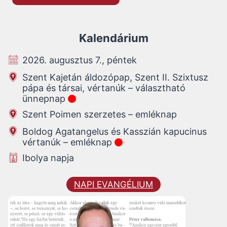
Kalendárium
2026. augusztus 7., péntek
Szent Kajetán áldozópap, Szent II. Szixtusz
pápa és társai, vértanúk – választható
ünnepnap
Szent Poimen szerzetes – emléknap
Boldog Agatangelus és Kasszián kapucinus
vértanúk – emléknap
Ibolya napja
NAPI EVANGÉLIUM