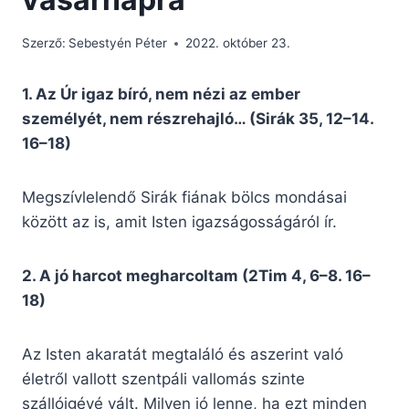
Szerző:
Sebestyén Péter
2022. október 23.
1. Az Úr igaz bíró, nem nézi az ember
személyét, nem részrehajló… (Sirák 35, 12–14.
16–18)
Megszívlelendő Sirák fiának bölcs mondásai
között az is, amit Isten igazságosságáról ír.
2. A jó harcot megharcoltam (2Tim 4, 6–8. 16–
18)
Az Isten akaratát megtaláló és aszerint való
életről vallott szentpáli vallomás szinte
szállóigévé vált. Milyen jó lenne, ha ezt minden