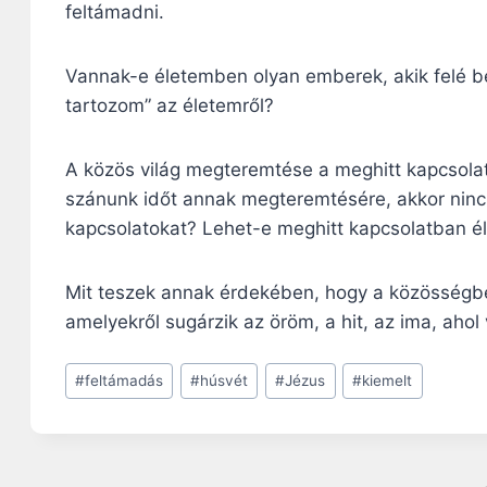
feltámadni.
Vannak-e életemben olyan emberek, akik felé b
tartozom” az életemről?
A közös világ megteremtése a meghitt kapcsolat 
szánunk időt annak megteremtésére, akkor nincs
kapcsolatokat? Lehet-e meghitt kapcsolatban éln
Mit teszek annak érdekében, hogy a közösségbe
amelyekről sugárzik az öröm, a hit, az ima, aho
Post
#
feltámadás
#
húsvét
#
Jézus
#
kiemelt
Tags: