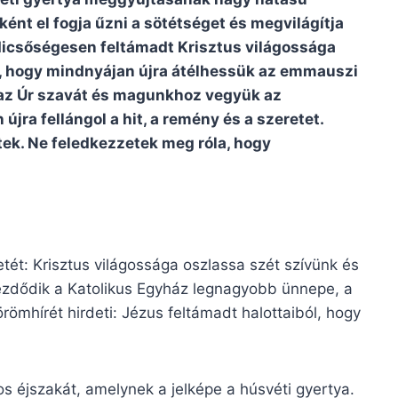
nként el fogja űzni a sötétséget és megvilágítja
 dicsőségesen feltámadt Krisztus világossága
”, hogy mindnyájan újra átélhessük az emmauszi
 az Úr szavát és magunkhoz vegyük az
újra fellángol a hit, a remény és a szeretet.
ek. Ne feledkezzetek meg róla, hogy
tét: Krisztus világossága oszlassa szét szívünk és
kezdődik a Katolikus Egyház legnagyobb ünnepe, a
ömhírét hirdeti: Jézus feltámadt halottaiból, hogy
os éjszakát, amelynek a jelképe a húsvéti gyertya.