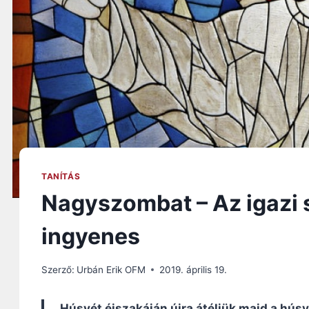
TANÍTÁS
Nagyszombat – Az igazi s
ingyenes
Szerző:
Urbán Erik OFM
2019. április 19.
„
Húsvét éjszakáján újra átéljük majd a hú