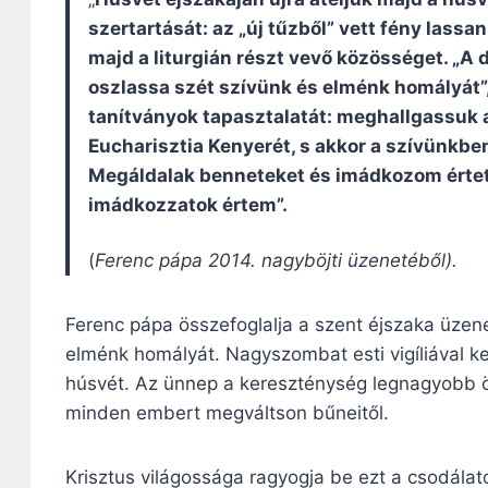
szertartását: az „új tűzből” vett fény lassa
majd a liturgián részt vevő közösséget. „A
oszlassa szét szívünk és elménk homályát
tanítványok tapasztalatát: meghallgassuk
Eucharisztia Kenyerét, s akkor a szívünkben 
Megáldalak benneteket és imádkozom értet
imádkozzatok értem”.
(
Ferenc pápa 2014. nagyböjti üzenetéből).
Ferenc pápa összefoglalja a szent éjszaka üzene
elménk homályát. Nagyszombat esti vigíliával 
húsvét. Az ünnep a kereszténység legnagyobb ör
minden embert megváltson bűneitől.
Krisztus világossága ragyogja be ezt a csodálat