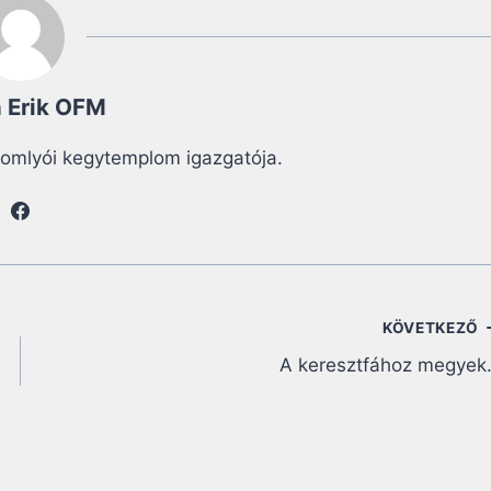
 Erik OFM
somlyói kegytemplom igazgatója.
KÖVETKEZŐ
A keresztfához megye