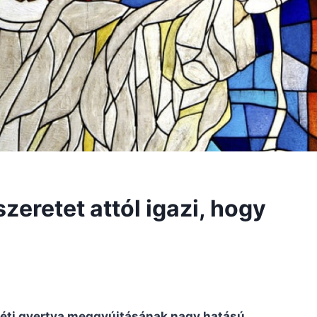
zeretet attól igazi, hogy
svéti gyertya meggyújtásának nagy hatású