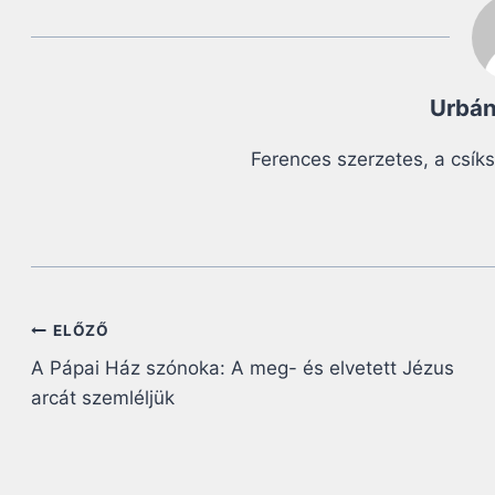
Urbán
Ferences szerzetes, a csík
Bejegyzés
ELŐZŐ
A Pápai Ház szónoka: A meg- és elvetett Jézus
navigáció
arcát szemléljük