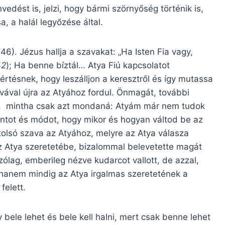
edést is, jelzi, hogy bármi szörnyőség történik is,
, a halál legyőzése által.
46). Jézus hallja a szavakat: „Ha Isten Fia vagy,
42
); Ha benne bíztál… Atya Fiú kapcsolatot
rtésnek, hogy leszálljon a keresztről és így mutassa
vával újra az Atyához fordul. Önmagát, további
zi, mintha csak azt mondaná: Atyám már nem tudok
ntot és módot, hogy mikor és hogyan váltod be az
utolsó szava az Atyához, melyre az Atya válasza
az Atya szeretetébe, bizalommal belevetette magát
lag, emberileg nézve kudarcot vallott, de azzal,
, hanem mindig az Atya irgalmas szeretetének a
felett.
y bele lehet és bele kell halni, mert csak benne lehet