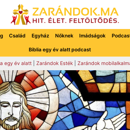
ég
Család
Egyház
Nőknek
Imádságok
Podcas
Biblia egy év alatt podcast
ia egy év alatt
|
Zarándok Esték
|
Zarándok mobilalkalm