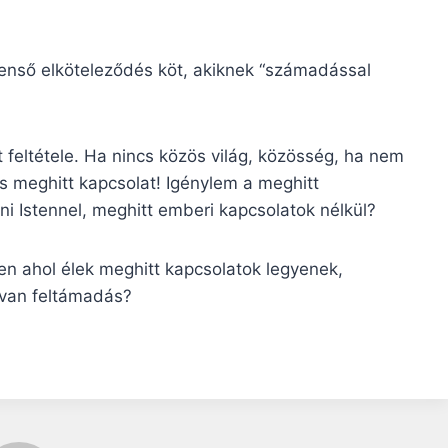
enső elköteleződés köt, akiknek “számadással
feltétele. Ha nincs közös világ, közösség, ha nem
 meghitt kapcsolat! Igénylem a meghitt
i Istennel, meghitt emberi kapcsolatok nélkül?
n ahol élek meghitt kapcsolatok legyenek,
l van feltámadás?