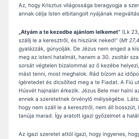
Az, hogy Krisztus világossága beragyogja a szenv
annak célja Isten elbitangolt nyájának megváltása
„Atyám a te kezedbe ajánlom lelkemet”
(Lk 23,
szállj le a keresztről, és hiszünk neked!” (
Mt 27,
gyalázzák, gúnyolják. De Jézus nem enged a kísé
meg az isteni hatalmát, hanem a 30. zsoltár sza
sorsát végtelen bizalommal az ő kezébe helye
mást tenni, most meghalok. Rád bízom az időpo
ígéretedet és dicsőíted meg a te Fiadat. A Fiú 
Húsvét hajnalán érkezik. Jézus Bele mer halni 
ennek a szeretetnek örvénylő mélységébe. Látszó
hogy nem száll le a keresztről, nem áll bosszút
tanúja marad. Így aratott igazi győzelmet a halál 
Az igazi szeretet attól igazi, hogy ingyenes, hog