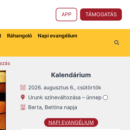
APP
TÁMOGATÁS
t
Ráhangoló
Napi evangélium
azás
Kalendárium
2026. augusztus 6., csütörtök
Urunk színeváltozása – ünnep
Berta, Bettina napja
NAPI EVANGÉLIUM