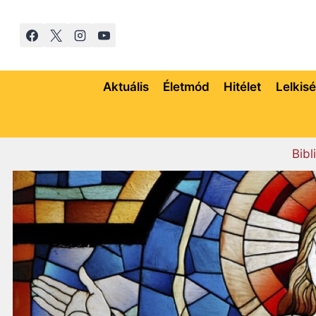
Skip
to
content
Aktuális
Életmód
Hitélet
Lelkis
Bibl