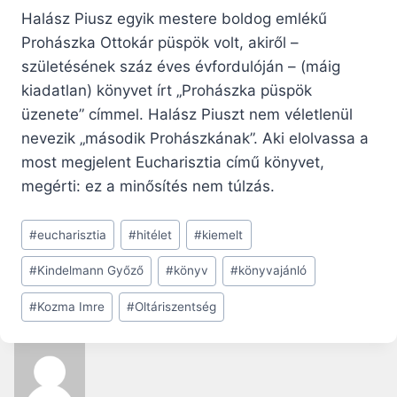
Halász Piusz egyik mestere boldog emlékű
Prohászka Ottokár püspök volt, akiről –
születésének száz éves évfordulóján – (máig
kiadatlan) könyvet írt „Prohászka püspök
üzenete” címmel. Halász Piuszt nem véletlenül
nevezik „második Prohászkának”. Aki elolvassa a
most megjelent Eucharisztia című könyvet,
megérti: ez a minősítés nem túlzás.
Post
#
eucharisztia
#
hitélet
#
kiemelt
Tags:
#
Kindelmann Győző
#
könyv
#
könyvajánló
#
Kozma Imre
#
Oltáriszentség