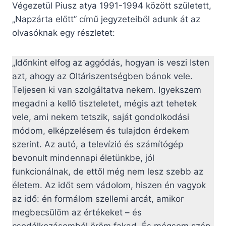
Végezetül Piusz atya 1991-1994 között született,
„Napzárta előtt” című jegyzeteiből adunk át az
olvasóknak egy részletet:
„Időnkint elfog az aggódás, hogyan is veszi Isten
azt, ahogy az Oltáriszentségben bánok vele.
Teljesen ki van szolgáltatva nekem. Igyekszem
megadni a kellő tiszteletet, mégis azt tehetek
vele, ami nekem tetszik, saját gondolkodási
módom, elképzelésem és tulajdon érdekem
szerint. Az autó, a televízió és számítógép
bevonult mindennapi életünkbe, jól
funkcionálnak, de ettől még nem lesz szebb az
életem. Az időt sem vádolom, hiszen én vagyok
az idő: én formálom szellemi arcát, amikor
megbecsülöm az értékeket – és