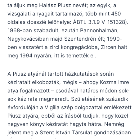
találjuk meg Halász Piusz nevét; az egyik, a
vizsgálati anyagait tartalmazó, több mint 450
oldalas dosszié lelőhelye: ÁBTL 3.1.9 V-151328).
1968-ban szabadult, ezután Pannonhalmán,
Nagykovácsiban majd Szentendrén élt; 1990-
ben visszatért a zirci kongregációba, Zircen halt
meg 1994 nyarán, itt is temették el.
A Piusz atyánál tartott házkutatások során
kéziratait elkobozták, mégis – ahogy Kozma Imre
atya fogalmazott – csodával határos módon sok-
sok kézirata megmaradt. Születésének századik
évfordulóján a Vigília szép dolgozattal emlékezett
Piusz atyára, ebből az írásból tudjuk, hogy közel
negyven könyv kéziratát hagyta hátra. Nemrég
jelent meg a Szent István Társulat gondozásában