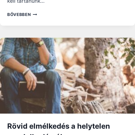
kell tartanunk…
ASSZERTÍV
BŐVEBBEN
MINDENNAPOK
III.
–
AVAGY
LEGYENEK
SZAVAINK
„ABLAKOK”!
Rövid elmélkedés a helytelen