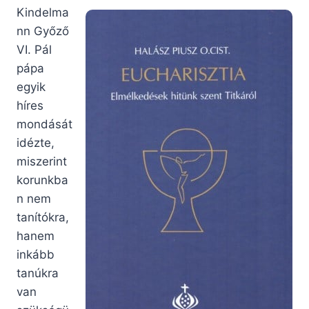
Kindelma
nn Győző
VI. Pál
pápa
egyik
híres
mondását
idézte,
miszerint
korunkba
n nem
tanítókra,
hanem
inkább
tanúkra
van