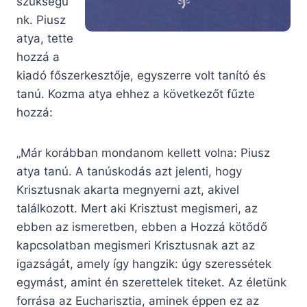
szükségü
nk. Piusz
atya, tette
hozzá a
kiadó főszerkesztője, egyszerre volt tanító és
tanú. Kozma atya ehhez a következőt fűzte
hozzá:
„Már korábban mondanom kellett volna: Piusz
atya tanú. A tanúskodás azt jelenti, hogy
Krisztusnak akarta megnyerni azt, akivel
találkozott. Mert aki Krisztust megismeri, az
ebben az ismeretben, ebben a Hozzá kötődő
kapcsolatban megismeri Krisztusnak azt az
igazságát, amely így hangzik: úgy szeressétek
egymást, amint én szerettelek titeket. Az életünk
forrása az Eucharisztia, aminek éppen ez az