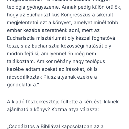
teológia gyöngyszeme. Annak pedig külön örülök,
hogy az Eucharisztikus Kongresszusra sikerült
megjelentetni ezt a könyvet, amelyet minél több
ember kezébe szeretnénk adni, mert az
Eucharisztia misztériumát oly kézzel foghatóvá
teszi, s az Eucharisztia közösségi hatását oly
módon fejti ki, amilyennel én még nem
találkoztam. Amikor néhány nagy teológus
kezébe adtam ezeket az írásokat, ők is
rácsodálkoztak Piusz atyának ezekre a
gondolataira.”
A kiadó főszerkesztője föltette a kérdést: kiknek
ajánlható a könyv? Kozma atya válasza:
„Csodálatos a Bibliával kapcsolatban az a