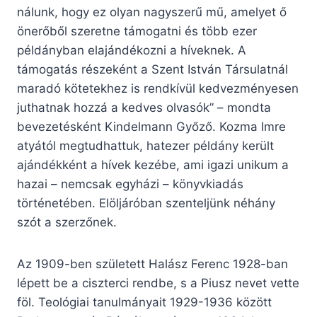
nálunk, hogy ez olyan nagyszerű mű, amelyet ő
önerőből szeretne támogatni és több ezer
példányban elajándékozni a híveknek. A
támogatás részeként a Szent István Társulatnál
maradó kötetekhez is rendkívül kedvezményesen
juthatnak hozzá a kedves olvasók” – mondta
bevezetésként Kindelmann Győző. Kozma Imre
atyától megtudhattuk, hatezer példány került
ajándékként a hívek kezébe, ami igazi unikum a
hazai – nemcsak egyházi – könyvkiadás
történetében. Elöljáróban szenteljünk néhány
szót a szerzőnek.
Az 1909-ben született Halász Ferenc 1928-ban
lépett be a ciszterci rendbe, s a Piusz nevet vette
föl. Teológiai tanulmányait 1929-1936 között