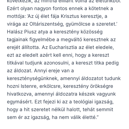
következik, az mintha elillant volna az életünkből.
Ezért olyan nagyon fontos ennek a kötetnek a
mottója: ’Az új élet fája Krisztus keresztje, a
virága az Oltáriszentség, gyümölcse a szeretet.’
Halász Piusz atya a keresztény közösség
tagjainak figyelmébe a megváltó keresztnek az
erejét állította. Az Eucharisztia az élet eledele,
ezt az eledelt azért kell enni, hogy a kereszt
titkával tudjunk azonosulni, a kereszt titka pedig
az áldozat. Annyi ereje van a
kereszténységünknek, amennyi áldozatot tudunk
hozni Istenre, erkölcsre, keresztény örökségre
hivatkozva, amennyi áldozatra készek vagyunk
egymásért. Ezt fejezi ki az a teológiai igazság,
hogy a hit szeretet nélkül halott, tehát semmit
sem ér az igazság, ha nem válik életté.”