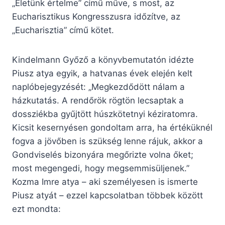
„Életünk értelme” című műve, s most, az
Eucharisztikus Kongresszusra időzítve, az
„Eucharisztia” című kötet.
Kindelmann Győző a könyvbemutatón idézte
Piusz atya egyik, a hatvanas évek elején kelt
naplóbejegyzését: „Megkezdődött nálam a
házkutatás. A rendőrök rögtön lecsaptak a
dossziékba gyűjtött húszkötetnyi kéziratomra.
Kicsit kesernyésen gondoltam arra, ha értéküknél
fogva a jövőben is szükség lenne rájuk, akkor a
Gondviselés bizonyára megőrizte volna őket;
most megengedi, hogy megsemmisüljenek.”
Kozma Imre atya – aki személyesen is ismerte
Piusz atyát – ezzel kapcsolatban többek között
ezt mondta: