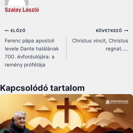
Szalay László
Bejegyzés
ELŐZŐ
KÖVETKEZŐ
Ferenc pápa apostoli
Christus vincit, Christus
navigáció
levele Dante halálának
regnat…..
700. évfordulójára: a
remény prófétája
Kapcsolódó tartalom