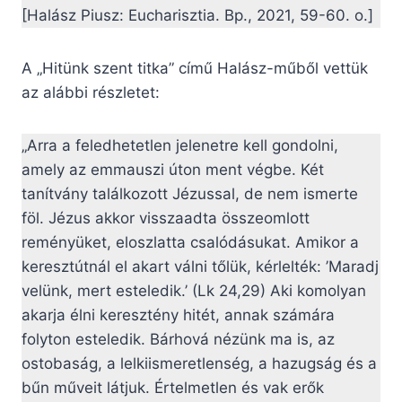
[Halász Piusz: Eucharisztia. Bp., 2021, 59-60. o.]
A „Hitünk szent titka” című Halász-műből vettük
az alábbi részletet:
„Arra a feledhetetlen jelenetre kell gondolni,
amely az emmauszi úton ment végbe. Két
tanítvány találkozott Jézussal, de nem ismerte
föl. Jézus akkor visszaadta összeomlott
reményüket, eloszlatta csalódásukat. Amikor a
keresztútnál el akart válni tőlük, kérlelték: ’Maradj
velünk, mert esteledik.’ (Lk 24,29) Aki komolyan
akarja élni keresztény hitét, annak számára
folyton esteledik. Bárhová nézünk ma is, az
ostobaság, a lelkiismeretlenség, a hazugság és a
bűn műveit látjuk. Értelmetlen és vak erők