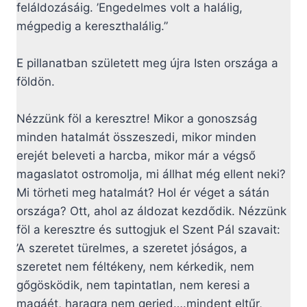
feláldozásáig. ’Engedelmes volt a halálig,
mégpedig a kereszthalálig.”
E pillanatban született meg újra Isten országa a
földön.
Nézzünk föl a keresztre! Mikor a gonoszság
minden hatalmát összeszedi, mikor minden
erejét beleveti a harcba, mikor már a végső
magaslatot ostromolja, mi állhat még ellent neki?
Mi törheti meg hatalmát? Hol ér véget a sátán
országa? Ott, ahol az áldozat kezdődik. Nézzünk
föl a keresztre és suttogjuk el Szent Pál szavait:
’A szeretet türelmes, a szeretet jóságos, a
szeretet nem féltékeny, nem kérkedik, nem
gőgösködik, nem tapintatlan, nem keresi a
magáét, haragra nem gerjed….mindent eltűr,