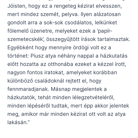
Jóisten, hogy ez a rengeteg kézirat elvesszen,
mert mindez szemét, pelyva. Ilyen alázatosan
gondolt arra a sok-sok csodálatos, lelkünket
fölemelő üzenetre, melyeket ezek a ’papír-
szemetecskék’, összegyűjtött írások tartalmaztak.
Egyébként hogy mennyire ördögi volt ez a
történet: Piusz atya néhány nappal a házkutatás
előtt hozatta az otthonába ezeket a kézzel írott,
nagyon fontos iratokat, amelyeket korábban
különböző családoknál rejtett el, hogy
fennmaradjanak. Másnap megjelentek a
házkutatók, tehát minden lélegzetvételéről,
minden lépéséről tudtak, mert épp akkor jelentek
meg, amikor már minden kézirat ott volt az atya
lakásán.”