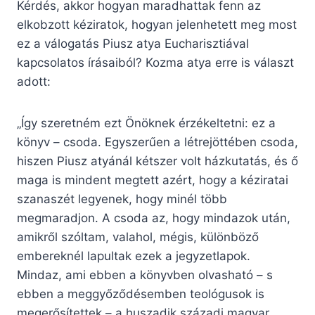
Kérdés, akkor hogyan maradhattak fenn az
elkobzott kéziratok, hogyan jelenhetett meg most
ez a válogatás Piusz atya Eucharisztiával
kapcsolatos írásaiból? Kozma atya erre is választ
adott:
„Így szeretném ezt Önöknek érzékeltetni: ez a
könyv – csoda. Egyszerűen a létrejöttében csoda,
hiszen Piusz atyánál kétszer volt házkutatás, és ő
maga is mindent megtett azért, hogy a kéziratai
szanaszét legyenek, hogy minél több
megmaradjon. A csoda az, hogy mindazok után,
amikről szóltam, valahol, mégis, különböző
embereknél lapultak ezek a jegyzetlapok.
Mindaz, ami ebben a könyvben olvasható – s
ebben a meggyőződésemben teológusok is
megerősítettek – a huszadik századi magyar