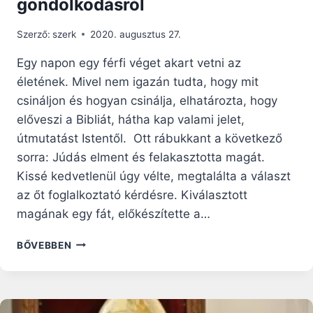
gondolkodásról
Szerző:
szerk
2020. augusztus 27.
Egy napon egy férfi véget akart vetni az
életének. Mivel nem igazán tudta, hogy mit
csináljon és hogyan csinálja, elhatározta, hogy
előveszi a Bibliát, hátha kap valami jelet,
útmutatást Istentől. Ott rábukkant a következő
sorra: Júdás elment és felakasztotta magát.
Kissé kedvetlenül úgy vélte, megtalálta a választ
az őt foglalkoztató kérdésre. Kiválasztott
magának egy fát, előkészítette a…
RÖVID
BŐVEBBEN
ELMÉLKEDÉS
A
HELYTELEN
GONDOLKODÁSRÓL