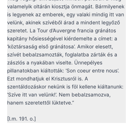
valamelyik oltárán kiosztja önmagát. Bármilyenek
is legyenek az emberek, egy valaki mindig itt van
velünk, akinek szívéből árad a mindent legyőző
szeretet. La Tour d’Auvergne francia gránátos
kapitány hősiességével kiérdemelte a címet: a
’köztársaság első gránátosa’. Amikor elesett,
szívét bebalzsamozták, foglalatba zárták és a
zászlós a nyakában viselte. Ünnepélyes
pillanatokban kiáltották: ’Son coeur entre nous’.
Ezt mondhatjuk el Krisztusról is. A
szentáldozáskor nekünk is föl kellene kiáltanunk:
’Szíve itt van velünk!’. Nem bebalzsamozva,
hanem szeretettől lüktetve.”
[I.m. 191. o.]