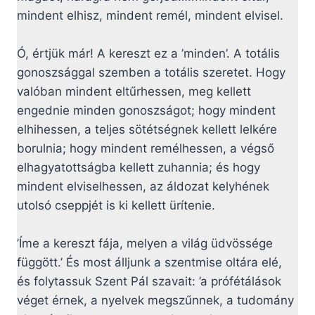
mindent elhisz, mindent remél, mindent elvisel.
Ó, értjük már! A kereszt ez a ’minden’. A totális
gonoszsággal szemben a totális szeretet. Hogy
valóban mindent eltűrhessen, meg kellett
engednie minden gonoszságot; hogy mindent
elhihessen, a teljes sötétségnek kellett lelkére
borulnia; hogy mindent remélhessen, a végső
elhagyatottságba kellett zuhannia; és hogy
mindent elviselhessen, az áldozat kelyhének
utolsó cseppjét is ki kellett ürítenie.
’Íme a kereszt fája, melyen a világ üdvössége
függött.’ És most álljunk a szentmise oltára elé,
és folytassuk Szent Pál szavait: ’a prófétálások
véget érnek, a nyelvek megszűnnek, a tudomány