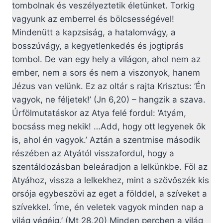
tombolnak és veszélyeztetik életünket. Torkig
vagyunk az emberrel és bölcsességével!
Mindenütt a kapzsiság, a hatalomvágy, a
bosszúvágy, a kegyetlenkedés és jogtiprás
tombol. De van egy hely a világon, ahol nem az
ember, nem a sors és nem a viszonyok, hanem
Jézus van velünk. Ez az oltár s rajta Krisztus: ’Én
vagyok, ne féljetek!’ (Jn 6,20) – hangzik a szava.
Úrfölmutatáskor az Atya felé fordul: ’Atyám,
bocsáss meg nekik! …Add, hogy ott legyenek ők
is, ahol én vagyok.’ Aztán a szentmise második
részében az Atyától visszafordul, hogy a
szentáldozásban beleáradjon a lelkünkbe. Föl az
Atyához, vissza a lelkekhez, mint a szövőszék kis
orsója egybeszövi az eget a földdel, a szíveket a
szívekkel. ’Íme, én veletek vagyok minden nap a
világ végéig.’ (Mt 28,20) Minden percben a világ