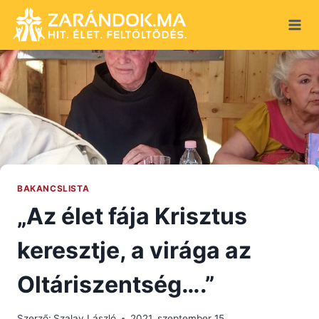
Skip
to
content
BAKANCSLISTA
„Az élet fája Krisztus
keresztje, a virága az
Oltáriszentség….”
Szerző:
Szalay László
2021. szeptember 15.