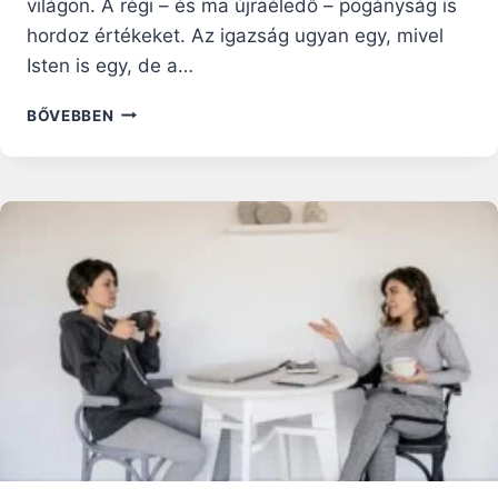
világon. A régi – és ma újraéledő – pogányság is
hordoz értékeket. Az igazság ugyan egy, mivel
Isten is egy, de a…
NAPI
BŐVEBBEN
RÁHANGOLÓ:
PÁRBESZÉD
MÁS
VALLÁSOKKAL
ÉS
A
KINYILATKOZTATÁS
VÁLTOZHATATLAN
IGAZSÁGA