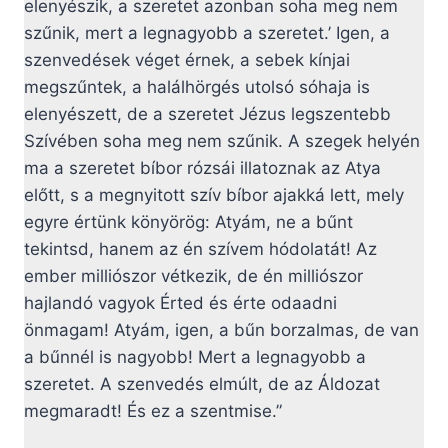
elenyészik, a szeretet azonban soha meg nem
szűnik, mert a legnagyobb a szeretet.’ Igen, a
szenvedések véget érnek, a sebek kínjai
megszűntek, a halálhörgés utolsó sóhaja is
elenyészett, de a szeretet Jézus legszentebb
Szívében soha meg nem szűnik. A szegek helyén
ma a szeretet bíbor rózsái illatoznak az Atya
előtt, s a megnyitott szív bíbor ajakká lett, mely
egyre értünk könyörög: Atyám, ne a bűnt
tekintsd, hanem az én szívem hódolatát! Az
ember milliószor vétkezik, de én milliószor
hajlandó vagyok Érted és érte odaadni
önmagam! Atyám, igen, a bűn borzalmas, de van
a bűnnél is nagyobb! Mert a legnagyobb a
szeretet. A szenvedés elmúlt, de az Áldozat
megmaradt! És ez a szentmise.”