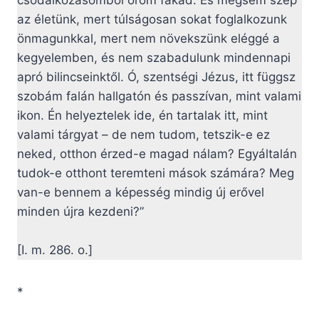
csodálkozásomból öröm fakad. És mégsem szép
az életünk, mert túlságosan sokat foglalkozunk
önmagunkkal, mert nem növekszünk eléggé a
kegyelemben, és nem szabadulunk mindennapi
apró bilincseinktől. Ó, szentségi Jézus, itt függsz
szobám falán hallgatón és passzívan, mint valami
ikon. Én helyeztelek ide, én tartalak itt, mint
valami tárgyat – de nem tudom, tetszik-e ez
neked, otthon érzed-e magad nálam? Egyáltalán
tudok-e otthont teremteni mások számára? Meg
van-e bennem a képesség mindig új erővel
minden újra kezdeni?”
[I. m. 286. o.]
*