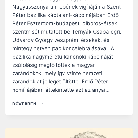
Nagyasszonya ünnepének vigíliáján a Szent
Péter bazilika káptalani-kápolnájában Erdő
Péter Esztergom-budapesti bíboros-érsek
szentmisét mutatott be Ternyák Csaba egri,
Udvardy György veszprémi érsekek, és
mintegy hetven pap koncelebrálásával. A
bazilika nagyméretű kanonoki kápolnáját
zsúfolásig megtöltötték a magyar
zarándokok, mely így szinte nemzeti
zarándoklat jellegét öltötte. Erdő Péter
homíliájában áttekintette azt az anyai…
E
BŐVEBBEN
R
D
Ő
P
É