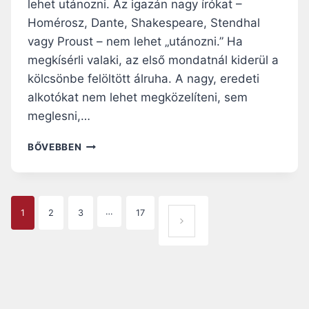
Z
lehet utánozni. Az igazán nagy írókat –
E
Homérosz, Dante, Shakespeare, Stendhal
N
vagy Proust – nem lehet „utánozni.” Ha
T
megkísérli valaki, az első mondatnál kiderül a
P
É
kölcsönbe felöltött álruha. A nagy, eredeti
T
alkotókat nem lehet megközelíteni, sem
E
meglesni,…
R
B
M
BŐVEBBEN
A
I
Z
N
I
T
L
A
P
I
…
1
2
3
17
M
K
KÖ
U
A
Á
VET
S
B
T
G
KEZ
A
Á
N
Ő
R
E
M
OLD
M
A