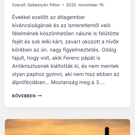
N
R
Szerző:
Sebestyén Péter
2025. november 16.
Í
H
T
Évekkel ezelőtt az átlagember
E
V
T
kíváncsiságának és az ismeretlentől való
Á
Ő
félelmének köszönhetően nálunk is felütötte
N
,
Y
fejét és sok lelki kárt, zavart okozott a hívők
H
O
I
körében az ún. nagy figyelmeztetés. Odáig
K
T
fajult, hogy volt, akik Ferenc pápát is
K
T
Antikrisztusnak kiáltották ki, és nem mentek
Á
E
M
olyan paphoz gyónni, aki nem hisz ebben az
L
I
M
álpróféciában… Mostanság meg a 3….
N
E
D
G
V
BŐVEBBEN
E
E
É
N
R
G
N
Ő
Ü
É
S
N
P
Í
K
E
T
V