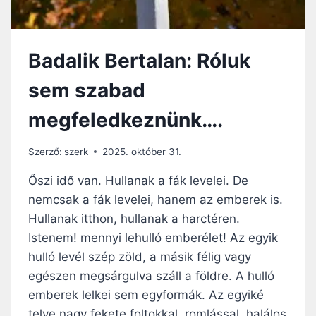
H
O
G
Badalik Bertalan: Róluk
Y
A
sem szabad
N
…
megfeledkeznünk….
Szerző:
szerk
2025. október 31.
Őszi idő van. Hullanak a fák levelei. De
nemcsak a fák levelei, hanem az emberek is.
Hullanak itthon, hullanak a harctéren.
Istenem! mennyi lehulló emberélet! Az egyik
hulló levél szép zöld, a másik félig vagy
egészen megsárgulva száll a földre. A hulló
emberek lelkei sem egyformák. Az egyiké
telve nagy fekete foltokkal, romlással, halálos