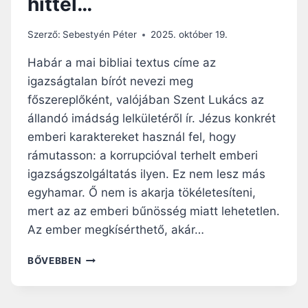
hittel…
O
K
B
Szerző:
Sebestyén Péter
2025. október 19.
A
N
Habár a mai bibliai textus címe az
,
igazságtalan bírót nevezi meg
M
főszereplőként, valójában Szent Lukács az
É
G
állandó imádság lelkületéről ír. Jézus konkrét
A
emberi karaktereket használ fel, hogy
P
rámutasson: a korrupcióval terhelt emberi
O
igazságszolgáltatás ilyen. Ez nem lesz más
L
I
egyhamar. Ő nem is akarja tökéletesíteni,
T
mert az az emberi bűnösség miatt lehetetlen.
I
Az ember megkísérthető, akár…
K
A
E
BŐVEBBEN
I
L
L
S
A
Z
G