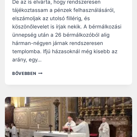
De az is elvárta, hogy rendszeresen
I
S
tájékoztassam a pénzek felhasználásáról,
elszámoljak az utolsó fillérig, és
köszönőlevelet is írjak nekik. A bérmálkozási
ünnepség után a 26 bérmálkozóból alig
hárman-négyen járnak rendszeresen
templomba. Ifjú házasoknál még kisebb az
arány, egy…
K
BŐVEBBEN
Ö
S
Z
Ö
N
E
T
É
S
H