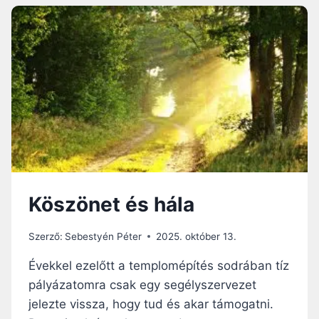
Á
M
N
Á
T
S
A
K
N
É
,
N
R
T
Á
G
M
O
E
N
N
D
Ő
O
S
L
Köszönet és hála
H
K
I
O
T
D
Szerző:
Sebestyén Péter
2025. október 13.
T
Ó
E
Évekkel ezelőtt a templomépítés sodrában tíz
K
L
B
pályázatomra csak egy segélyszervezet
…
A
jelezte vissza, hogy tud és akar támogatni.
N