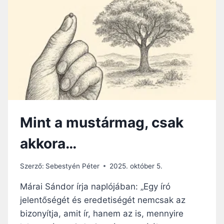
T
E
R
B
Í
B
O
R
O
S
H
Mint a mustármag, csak
O
M
akkora…
Í
L
I
Szerző:
Sebestyén Péter
2025. október 5.
Á
J
Márai Sándor írja naplójában: „Egy író
A
jelentőségét és eredetiségét nemcsak az
A
bizonyítja, amit ír, hanem az is, mennyire
S