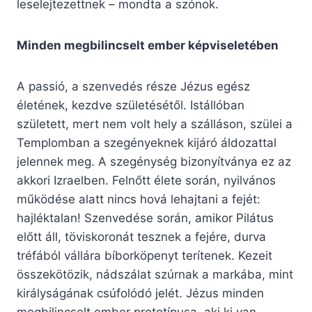
leselejtezettnek – mondta a szónok.
Minden megbilincselt ember képviseletében
A passió, a szenvedés része Jézus egész
életének, kezdve születésétől. Istállóban
született, mert nem volt hely a szálláson, szülei a
Templomban a szegényeknek kijáró áldozattal
jelennek meg. A szegénység bizonyítványa ez az
akkori Izraelben. Felnőtt élete során, nyilvános
működése alatt nincs hová lehajtani a fejét:
hajléktalan! Szenvedése során, amikor Pilátus
előtt áll, töviskoronát tesznek a fejére, durva
tréfából vállára bíborköpenyt terítenek. Kezeit
összekötözik, nádszálat szúrnak a markába, mint
királyságának csúfolódó jelét. Jézus minden