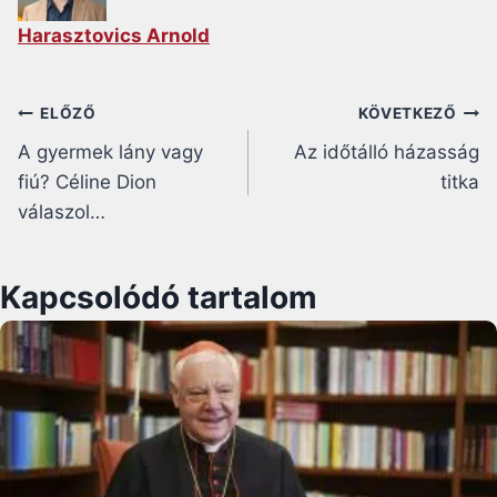
Harasztovics Arnold
Bejegyzés
ELŐZŐ
KÖVETKEZŐ
A gyermek lány vagy
Az időtálló házasság
navigáció
fiú? Céline Dion
titka
válaszol…
Kapcsolódó tartalom