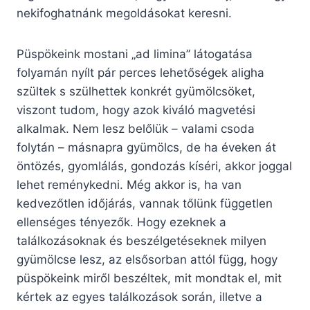
nekifoghatnánk megoldásokat keresni.
Püspökeink mostani „ad limina” látogatása
folyamán nyílt pár perces lehetőségek aligha
szültek s szülhettek konkrét gyümölcsöket,
viszont tudom, hogy azok kiváló magvetési
alkalmak. Nem lesz belőlük – valami csoda
folytán – másnapra gyümölcs, de ha éveken át
öntözés, gyomlálás, gondozás kíséri, akkor joggal
lehet reménykedni. Még akkor is, ha van
kedvezőtlen időjárás, vannak tőlünk független
ellenséges tényezők. Hogy ezeknek a
találkozásoknak és beszélgetéseknek milyen
gyümölcse lesz, az elsősorban attól függ, hogy
püspökeink miről beszéltek, mit mondtak el, mit
kértek az egyes találkozások során, illetve a