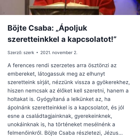
Böjte Csaba: „Ápoljuk
szeretteinkkel a kapcsolatot!”
Szerző:
szerk
2021. november 2.
A ferences rendi szerzetes arra ösztönzi az
embereket, látogassuk meg az elhunyt
szeretteink sírját, nézzünk vissza a gyökerekhez,
hiszen nemcsak az élőket kell szeretni, hanem a
holtakat is. Gyógyítaná a lelkünket az, ha
ápolnánk szeretteinkkel is a kapcsolatot, és jól
esne a családtagjainknak, gyerekeinknek,
unokáinknak is, ha történeket mesélnénk a
felmenőinkről. Böjte Csaba részletezi, Jézus…