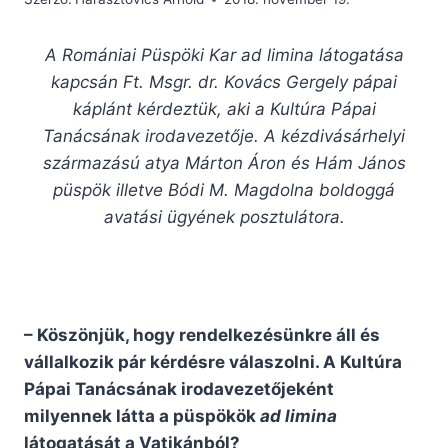
A Romániai Püspöki Kar ad limina látogatása
kapcsán Ft. Msgr. dr. Kovács Gergely pápai
káplánt kérdeztük, aki a Kultúra Pápai
Tanácsának irodavezetője. A kézdivásárhelyi
származású atya Márton Áron és Hám János
püspök illetve Bódi M. Magdolna boldoggá
avatási ügyének posztulátora.
– Köszönjük, hogy rendelkezésünkre áll és
vállalkozik pár kérdésre válaszolni. A Kultúra
Pápai Tanácsának irodavezetőjeként
milyennek látta a püspökök
ad limina
látogatását a Vatikánból?