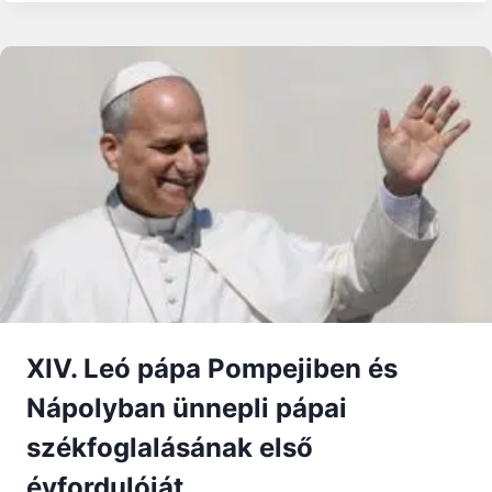
EGY
NAGYON
JÓ
FILM
A
MÁRIA
JELENÉSEKRŐL
XIV. Leó pápa Pompejiben és
Nápolyban ünnepli pápai
székfoglalásának első
évfordulóját