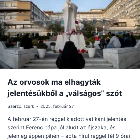
ÜNNEPLI
PÁPAI
SZÉKFOGLALÁSÁNAK
ELSŐ
ÉVFORDULÓJÁT
Az orvosok ma elhagyták
jelentésükből a „válságos” szót
Szerző:
szerk
2025. február 27.
A február 27-én reggel kiadott vatikáni jelentés
szerint Ferenc pápa jól aludt az éjszaka, és
jelenleg éppen pihen – adta hírül reggel fél 9 órai