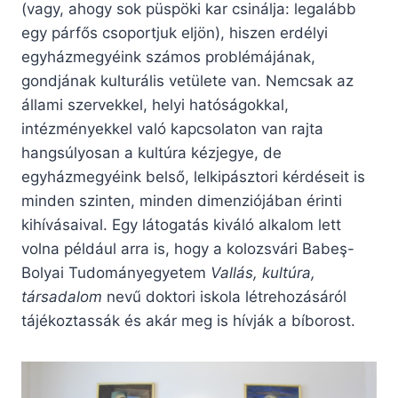
(vagy, ahogy sok püspöki kar csinálja: legalább
egy párfős csoportjuk eljön), hiszen erdélyi
egyházmegyéink számos problémájának,
gondjának kulturális vetülete van. Nemcsak az
állami szervekkel, helyi hatóságokkal,
intézményekkel való kapcsolaton van rajta
hangsúlyosan a kultúra kézjegye, de
egyházmegyéink belső, lelkipásztori kérdéseit is
minden szinten, minden dimenziójában érinti
kihívásaival. Egy látogatás kiváló alkalom lett
volna például arra is, hogy a kolozsvári Babeş-
Bolyai Tudományegyetem
Vallás, kultúra,
társadalom
nevű doktori iskola létrehozásáról
tájékoztassák és akár meg is hívják a bíborost.