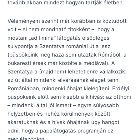
továbbiakban mindezt hogyan tartják életben.
Véleményem szerint már korábban is köztudott
volt – el nem mondható titokként –, hogy a
mostani „ad limina” látogatás elsődleges
súlypontja a Szentatya romániai útja lesz
(püspökeink még haza sem utaztak Rómából, a
bukaresti érsek már közölte a médiával). A
Szentatya a (majdnem) lehetetlenre vállalkozik:
az út által mindenki elvárásának eleget tenni
Romániában, mindenki óhaját kielégíteni. Erdélyi
püspökeink előtt sem kisebb a kihívás: az otthoni
– mindenki által jól ismert – egyre súlyosabb
helyzetben és nehéz körülmények között
akaratuknak és a hívek óhajának úgy hangot
adni, hogy a pápalátogatás programján ez
meglátszódjon.