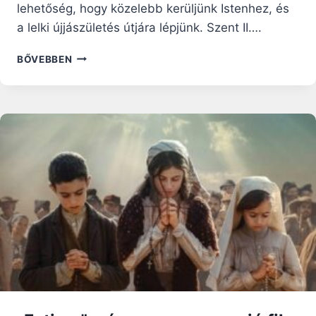
lehetőség, hogy közelebb kerüljünk Istenhez, és
a lelki újjászületés útjára lépjünk. Szent II….
BŰNBOCSÁTÓ
BŐVEBBEN
ÉS
FELSZABADÍTÓ
IRGALOMMAL
VÁR
ISTEN
–
ÚJ
ÉVADDAL
JELENTKEZIK
A
NAGYBÖJTI
RÁHANGOLÓ
VIDEÓSOROZAT