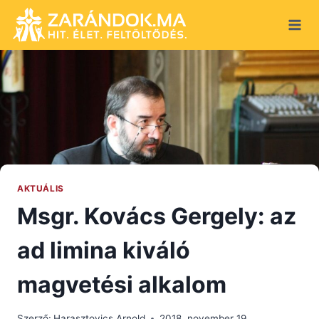
Skip
to
content
AKTUÁLIS
Msgr. Kovács Gergely: az
ad limina kiváló
magvetési alkalom
Szerző:
Harasztovics Arnold
2018. november 19.