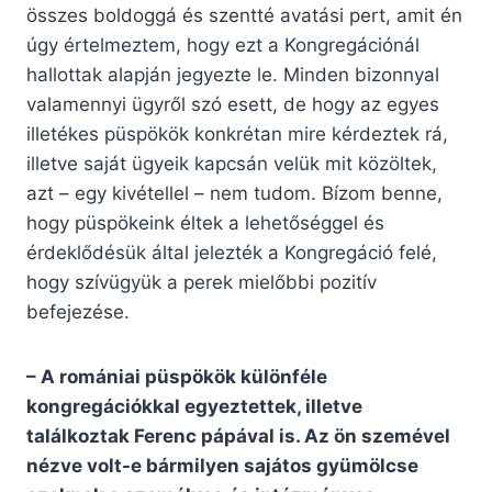
összes boldoggá és szentté avatási pert, amit én
úgy értelmeztem, hogy ezt a Kongregációnál
hallottak alapján jegyezte le. Minden bizonnyal
valamennyi ügyről szó esett, de hogy az egyes
illetékes püspökök konkrétan mire kérdeztek rá,
illetve saját ügyeik kapcsán velük mit közöltek,
azt – egy kivétellel – nem tudom. Bízom benne,
hogy püspökeink éltek a lehetőséggel és
érdeklődésük által jelezték a Kongregáció felé,
hogy szívügyük a perek mielőbbi pozitív
befejezése.
– A romániai püspökök különféle
kongregációkkal egyeztettek, illetve
találkoztak Ferenc pápával is. Az ön szemével
nézve volt-e bármilyen sajátos gyümölcse