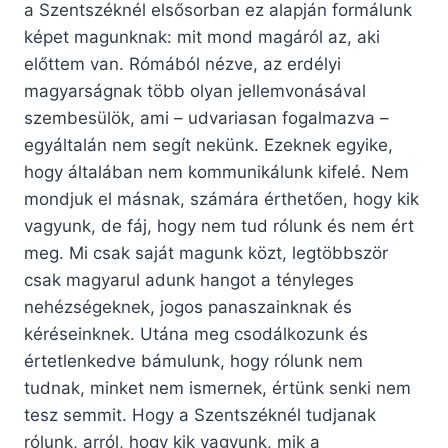
a Szentszéknél elsősorban ez alapján formálunk
képet magunknak: mit mond magáról az, aki
előttem van. Rómából nézve, az erdélyi
magyarságnak több olyan jellemvonásával
szembesülök, ami – udvariasan fogalmazva –
egyáltalán nem segít nekünk. Ezeknek egyike,
hogy általában nem kommunikálunk kifelé. Nem
mondjuk el másnak, számára érthetően, hogy kik
vagyunk, de fáj, hogy nem tud rólunk és nem ért
meg. Mi csak saját magunk közt, legtöbbször
csak magyarul adunk hangot a tényleges
nehézségeknek, jogos panaszainknak és
kéréseinknek. Utána meg csodálkozunk és
értetlenkedve bámulunk, hogy rólunk nem
tudnak, minket nem ismernek, értünk senki nem
tesz semmit. Hogy a Szentszéknél tudjanak
rólunk, arról, hogy kik vagyunk, mik a