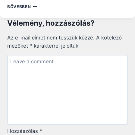
BÖJTE
BŐVEBBEN
CSABA:
„ÁPOLJUK
Vélemény, hozzászólás?
SZERETTEINKKEL
A
KAPCSOLATOT!”
Az e-mail címet nem tesszük közzé.
A kötelező
mezőket
*
karakterrel jelöltük
Hozzászólás
*