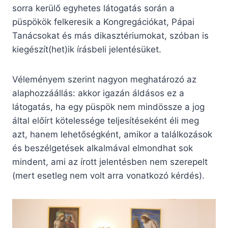
sorra kerülő egyhetes látogatás során a
püspökök felkeresik a Kongregációkat, Pápai
Tanácsokat és más dikasztériumokat, szóban is
kiegészít(het)ik írásbeli jelentésüket.
Véleményem szerint nagyon meghatározó az
alaphozzáállás: akkor igazán áldásos ez a
látogatás, ha egy püspök nem mindössze a jog
által előírt kötelessége teljesítéseként éli meg
azt, hanem lehetőségként, amikor a találkozások
és beszélgetések alkalmával elmondhat sok
mindent, ami az írott jelentésben nem szerepelt
(mert esetleg nem volt arra vonatkozó kérdés).