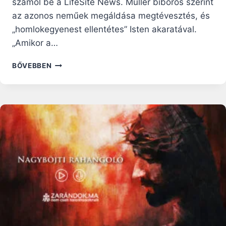
számol be a LifeSite News. Müller bíboros szerint
az azonos neműek megáldása megtévesztés, és
„homlokegyenest ellentétes” Isten akaratával.
„Amikor a…
MÜLLER
BŐVEBBEN
BÍBOROS
VÁLASZA
KÉT
NÉMET
PÜSPÖKNEK
AZ
AZONOS
NEMŰ
PÁROK
MEGÁLDÁSÁRÓL