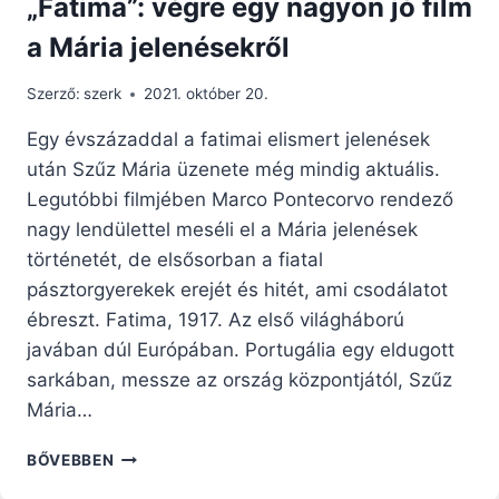
„Fatima”: végre egy nagyon jó film
a Mária jelenésekről
Szerző:
szerk
2021. október 20.
Egy évszázaddal a fatimai elismert jelenések
után Szűz Mária üzenete még mindig aktuális.
Legutóbbi filmjében Marco Pontecorvo rendező
nagy lendülettel meséli el a Mária jelenések
történetét, de elsősorban a fiatal
pásztorgyerekek erejét és hitét, ami csodálatot
ébreszt. Fatima, 1917. Az első világháború
javában dúl Európában. Portugália egy eldugott
sarkában, messze az ország központjától, Szűz
Mária…
„FATIMA”:
BŐVEBBEN
VÉGRE