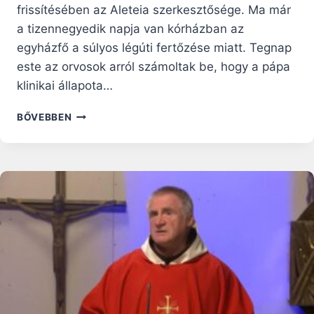
frissítésében az Aleteia szerkesztősége. Ma már
a tizennegyedik napja van kórházban az
egyházfő a súlyos légúti fertőzése miatt. Tegnap
este az orvosok arról számoltak be, hogy a pápa
klinikai állapota…
AZ
BŐVEBBEN
ORVOSOK
MA
ELHAGYTÁK
JELENTÉSÜKBŐL
A
„VÁLSÁGOS”
SZÓT