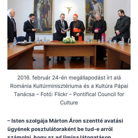
2016. február 24-én megállapodást írt alá
Románia Kultúrminisztériuma és a Kultúra Pápai
Tanácsa – Fotó: Flickr – Pontifical Council for
Culture
– Isten szolgája Márton Áron szentté avatási
ügyének posztulátoraként be tud-e arról
számolni, hogy az
ad limina
látogatáson