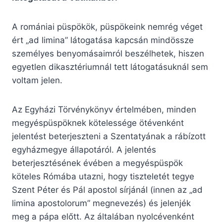
A romániai püspökök, püspökeink nemrég véget
ért „ad limina” látogatása kapcsán mindössze
személyes benyomásaimról beszélhetek, hiszen
egyetlen dikasztériumnál tett látogatásuknál sem
voltam jelen.
Az Egyházi Törvénykönyv értelmében, minden
megyéspüspöknek kötelessége ötévenként
jelentést beterjeszteni a Szentatyának a rábízott
egyházmegye állapotáról. A jelentés
beterjesztésének évében a megyéspüspök
köteles Rómába utazni, hogy tiszteletét tegye
Szent Péter és Pál apostol sírjánál (innen az „ad
limina apostolorum” megnevezés) és jelenjék
meg a pápa előtt. Az általában nyolcévenként