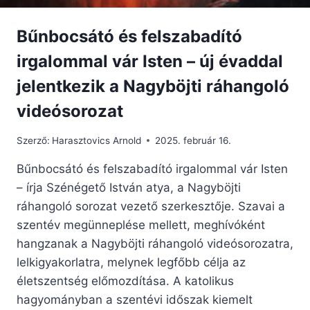
Bűnbocsátó és felszabadító
irgalommal vár Isten – új évaddal
jelentkezik a Nagyböjti ráhangoló
videósorozat
Szerző:
Harasztovics Arnold
2025. február 16.
Bűnbocsátó és felszabadító irgalommal vár Isten
– írja Szénégető István atya, a Nagyböjti
ráhangoló sorozat vezető szerkesztője. Szavai a
szentév megünneplése mellett, meghívóként
hangzanak a Nagyböjti ráhangoló videósorozatra,
lelkigyakorlatra, melynek legfőbb célja az
életszentség előmozdítása. A katolikus
hagyományban a szentévi időszak kiemelt