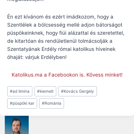
Én ezt kívánom és ezért imádkozom, hogy a
Szentlélek a bölcsesség mellé adjon bátorságot
püspökeinknek, hogy fiúi alázattal és szeretettel,
de kitartóan és rendületlenül tolmácsolják a
Szentatyának Erdély római katolikus híveinek
óhaját: várjuk Erdélyben!
Katolikus.ma a Facebookon is. Kövess minket!
Post
#
ad limina
#
kiemelt
#
Kovács Gergely
Tags:
#
püspöki kar
#
Románia