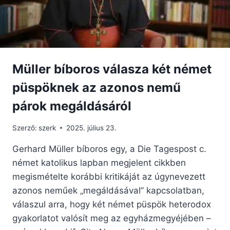
Müller bíboros válasza két német
püspöknek az azonos nemű
párok megáldásáról
Szerző:
szerk
2025. július 23.
Gerhard Müller bíboros egy, a Die Tagespost c.
német katolikus lapban megjelent cikkben
megismételte korábbi kritikáját az úgynevezett
azonos neműek „megáldásával” kapcsolatban,
válaszul arra, hogy két német püspök heterodox
gyakorlatot valósít meg az egyházmegyéjében –