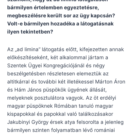
bármilyen értelemben egyeztetésre,
megbeszélésre került sor az ügy kapcsán?
Volt-e bármilyen hozadéka a látogatásnak
ilyen tekintetben?
Az „ad limina” látogatás előtt, kifejezetten annak
előkészítéseként, két alkalommal jártam a
Szentek Ügyei Kongregációjánál és négy
beszélgetésben részletesen elemeztük az
altitkárral és további két illetékessel Márton Áron
és Hám János püspökök ügyének állását,
melyeknek posztulátora vagyok. Az öt erdélyi
magyar püspöknek Rómában tanuló magyar
kispapokkal és papokkal való találkozásakor
Jakubinyi György érsek atya felsorolta a jelenleg
bármilyen szinten folyamatban lévő romániai