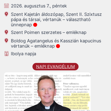
2026. augusztus 7., péntek
Szent Kajetán áldozópap, Szent II. Szixtusz
pápa és társai, vértanúk – választható
ünnepnap
Szent Poimen szerzetes – emléknap
Boldog Agatangelus és Kasszián kapucinus
vértanúk – emléknap
Ibolya napja
NAPI EVANGÉLIUM