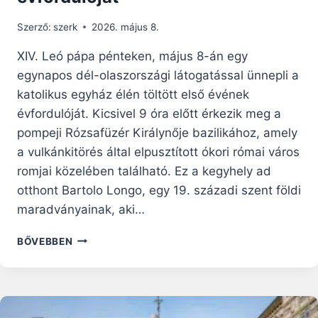
Szerző:
szerk
2026. május 8.
XIV. Leó pápa pénteken, május 8-án egy
egynapos dél-olaszországi látogatással ünnepli a
katolikus egyház élén töltött első évének
évfordulóját. Kicsivel 9 óra előtt érkezik meg a
pompeji Rózsafüzér Királynője bazilikához, amely
a vulkánkitörés által elpusztított ókori római város
romjai közelében található. Ez a kegyhely ad
otthont Bartolo Longo, egy 19. századi szent földi
maradványainak, aki…
XIV.
BŐVEBBEN
LEÓ
PÁPA
POMPEJIBEN
ÉS
NÁPOLYBAN