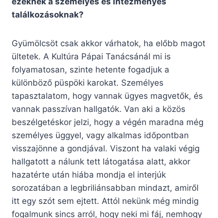
ezeknek a személyes és intézményes
találkozásoknak?
Gyümölcsöt csak akkor várhatok, ha előbb magot
ültetek. A Kultúra Pápai Tanácsánál mi is
folyamatosan, szinte hetente fogadjuk a
különböző püspöki karokat. Személyes
tapasztalatom, hogy vannak ügyes magvetők, és
vannak passzívan hallgatók. Van aki a közös
beszélgetéskor jelzi, hogy a végén maradna még
személyes üggyel, vagy alkalmas időpontban
visszajönne a gondjával. Viszont ha valaki végig
hallgatott a nálunk tett látogatása alatt, akkor
hazatérte után hiába mondja el interjúk
sorozatában a legbriliánsabban mindazt, amiről
itt egy szót sem ejtett. Attól nekünk még mindig
fogalmunk sincs arról, hogy neki mi fáj, nemhogy