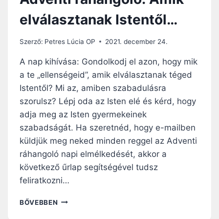
elválasztanak Istentől…
Szerző:
Petres Lúcia OP
2021. december 24.
A nap kihívása: Gondolkodj el azon, hogy mik
a te „ellenségeid”, amik elválasztanak téged
Istentől? Mi az, amiben szabadulásra
szorulsz? Lépj oda az Isten elé és kérd, hogy
adja meg az Isten gyermekeinek
szabadságát. Ha szeretnéd, hogy e-mailben
küldjük meg neked minden reggel az Adventi
ráhangoló napi elmélkedését, akkor a
következő űrlap segítségével tudsz
feliratkozni…
ADVENTI
BŐVEBBEN
RÁHANGOLÓ: