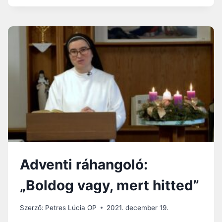
TE
HOGYAN
TEKINTESZ
ISTEN
AKARATÁRA?
Adventi ráhangoló:
„Boldog vagy, mert hitted”
Szerző:
Petres Lúcia OP
2021. december 19.