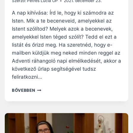
Szerző:
Petres Lúcia OP
2021. december 23.
A nap kihívása: Írd le, hogy ki számodra az
Isten. Mik a te beceneveid, amelyekkel az
Istent szólítod? Melyek azok a becenevek,
amelyekkel Isten téged szólít? Tedd el ezt a
listát és őrizd meg. Ha szeretnéd, hogy e-
mailben küldjük meg neked minden reggel az
Adventi ráhangoló napi elmélkedését, akkor a
következő űrlap segítségével tudsz
feliratkozni…
ADVENTI
BŐVEBBEN
RÁHANGOLÓ:
ISTEN
TELJESÍTI
A
NEKÜNK
TETT
ÍGÉRETÉT