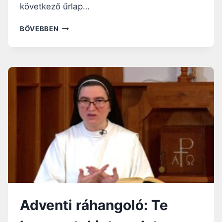
következő űrlap…
ADVENTI
BŐVEBBEN
RÁHANGOLÓ:
EGY
NAP
ISTENNEL
Adventi ráhangoló: Te