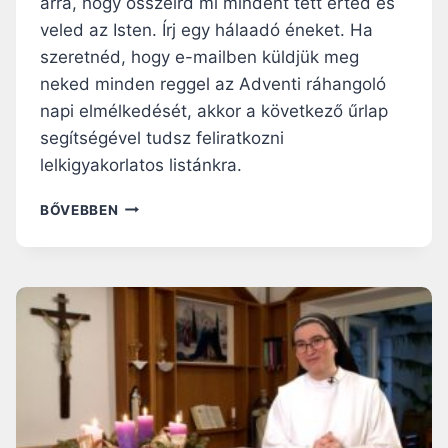
arra, hogy összeírd mi mindent tett érted és
veled az Isten. Írj egy hálaadó éneket. Ha
szeretnéd, hogy e-mailben küldjük meg
neked minden reggel az Adventi ráhangoló
napi elmélkedését, akkor a következő űrlap
segítségével tudsz feliratkozni
lelkigyakorlatos listánkra.
ADVENTI
BŐVEBBEN
RÁHANGOLÓ:
NEM
KELL
TÖKÉLETESNEK
LENNÜNK,
HOGY
AZ
ISTENT
MAGUNK
MELLETT
TUDHASSUK