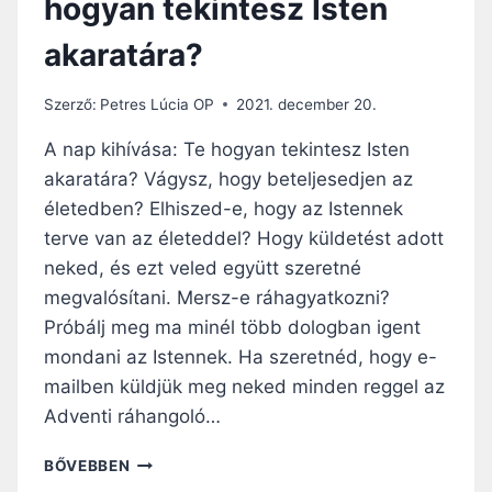
hogyan tekintesz Isten
akaratára?
Szerző:
Petres Lúcia OP
2021. december 20.
A nap kihívása: Te hogyan tekintesz Isten
akaratára? Vágysz, hogy beteljesedjen az
életedben? Elhiszed-e, hogy az Istennek
terve van az életeddel? Hogy küldetést adott
neked, és ezt veled együtt szeretné
megvalósítani. Mersz-e ráhagyatkozni?
Próbálj meg ma minél több dologban igent
mondani az Istennek. Ha szeretnéd, hogy e-
mailben küldjük meg neked minden reggel az
Adventi ráhangoló…
ADVENTI
BŐVEBBEN
RÁHANGOLÓ: