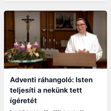
AMIK
ELVÁLASZTANAK
ISTENTŐL…
Adventi ráhangoló: Isten
teljesíti a nekünk tett
ígéretét