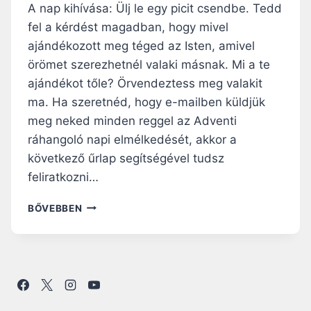
A nap kihívása: Ülj le egy picit csendbe. Tedd
fel a kérdést magadban, hogy mivel
ajándékozott meg téged az Isten, amivel
örömet szerezhetnél valaki másnak. Mi a te
ajándékot tőle? Örvendeztess meg valakit
ma. Ha szeretnéd, hogy e-mailben küldjük
meg neked minden reggel az Adventi
ráhangoló napi elmélkedését, akkor a
következő űrlap segítségével tudsz
feliratkozni…
ADVENTI
BŐVEBBEN
RÁHANGOLÓ:
„BOLDOG
VAGY,
MERT
HITTED”