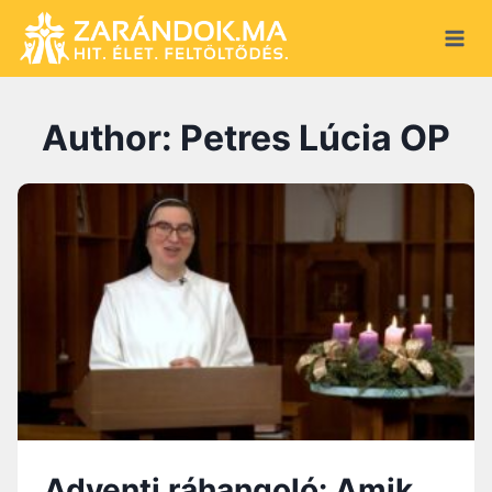
Skip
to
content
Author: Petres Lúcia OP
Adventi ráhangoló: Amik