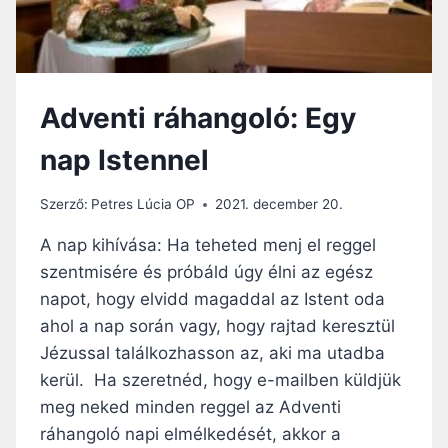
Adventi ráhangoló: Egy
nap Istennel
Szerző:
Petres Lúcia OP
2021. december 20.
A nap kihívása: Ha teheted menj el reggel
szentmisére és próbáld úgy élni az egész
napot, hogy elvidd magaddal az Istent oda
ahol a nap során vagy, hogy rajtad keresztül
Jézussal találkozhasson az, aki ma utadba
kerül. Ha szeretnéd, hogy e-mailben küldjük
meg neked minden reggel az Adventi
ráhangoló napi elmélkedését, akkor a