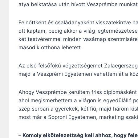
atya beiktatása után hívott Veszprémbe munkat
Felnőttként és családanyaként visszatekintve n
ott kaptam, pedig akkor a világ legtermészete
két testvéremmel minden vasárnap szentmisére 
második otthona lehetett.
Az első felsőfokú végzettségemet Zalaegerszege
majd a Veszprémi Egyetemen vehettem át a köz
Ahogy Veszprémbe kerültem friss diplomásként é
ahol megismerhettem a világon is egyedülálló p
szép sorban a gyerekek, két fiú, majd három ki
most már a Soproni Egyetemen, marketing szak
– Komoly elkötelezettség kell ahhoz, hogy fel