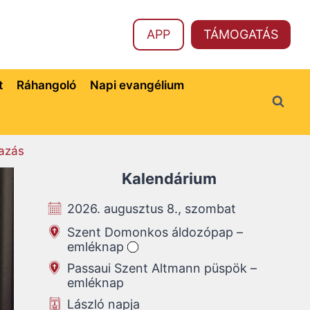
APP
TÁMOGATÁS
t
Ráhangoló
Napi evangélium
azás
Kalendárium
2026. augusztus 8., szombat
Szent Domonkos áldozópap –
emléknap
Passaui Szent Altmann püspök –
emléknap
László napja