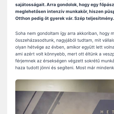
sajátosságait. Arra gondolok, hogy egy főpás
meglehetősen intenzív munkakör, hiszen püspö
Otthon pedig öt gyerek vár. Szép teljesítmény
Soha nem gondoltam így arra akkoriban, hogy me
összeházasodtunk, nagyjából tudtam, mit vállalo
olyan hétvége az évben, amikor együtt lett voln
ami azért volt könnyebb, mert ott éltünk a veszp
férjemnek az érsekségen végzett sokrétű munká
haza tudott jönni és segíteni. Most már minden