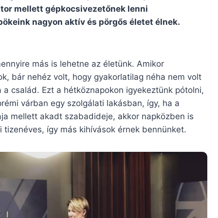
ztor mellett gépkocsivezetőnek lenni
keink nagyon aktív és pörgős életet élnek.
.
nnyire más is lehetne az életünk. Amikor
k, bár nehéz volt, hogy gyakorlatilag néha nem volt
a a család. Ezt a hétköznapokon igyekeztünk pótolni,
rémi várban egy szolgálati lakásban, így, ha a
ja mellett akadt szabadideje, akkor napközben is
ki tizenéves, így más kihívások érnek bennünket.