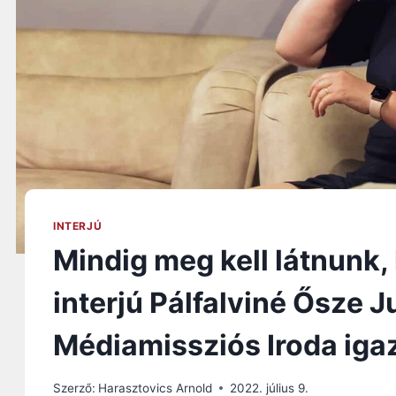
INTERJÚ
Mindig meg kell látnunk, 
interjú Pálfalviné Ősze J
Médiamissziós Iroda iga
Szerző:
Harasztovics Arnold
2022. július 9.