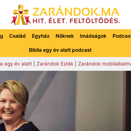
ég
Család
Egyház
Nőknek
Imádságok
Podcas
Biblia egy év alatt podcast
ia egy év alatt
|
Zarándok Esték
|
Zarándok mobilalkalm