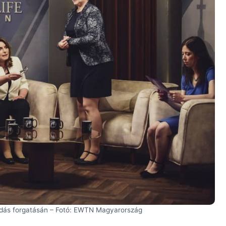
e adás forgatásán – Fotó: EWTN Magyarország