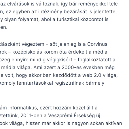
az elvárások is változnak, így bár reményekkel tele
n, ez egyben az intézmény bezárását is jelentette,
 olyan folyamat, ahol a turisztikai központot is
ben.
ászként végeztem – sőt jelenleg is a Corvinus
ok – középiskolás korom óta érdekelt a média
özeg ennyire mindig végigkísért – foglalkoztatott a
ázi média világa. Ami azért a 2000-es években még
e volt, hogy akkoriban kezdődött a web 2.0 világa,
komoly fenntartásokkal regisztrálnak bármely
ám informatikus, ezért hozzám közel állt a
sztettünk, 2011-ben a Veszprémi Érsekség új
ook világa, hiszen már akkor is nagyon sokan aktívan