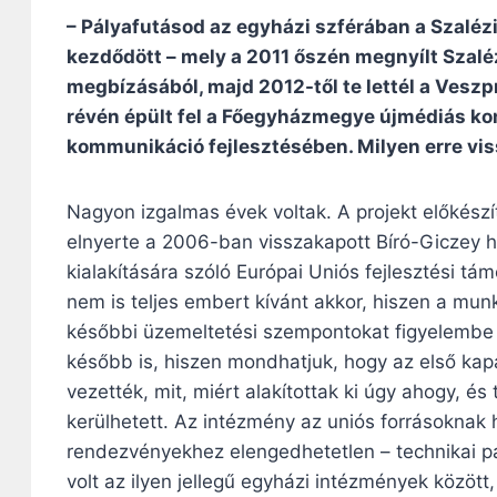
– Pályafutásod az egyházi szférában a Szaléz
kezdődött – mely a 2011 őszén megnyílt Szaléz
megbízásából, majd 2012-től te lettél a Ves
révén épült fel a Főegyházmegye újmédiás kom
kommunikáció fejlesztésében. Milyen erre v
Nagyon izgalmas évek voltak. A projekt előkés
elnyerte a 2006-ban visszakapott Bíró-Giczey há
kialakítására szóló Európai Uniós fejlesztési tá
nem is teljes embert kívánt akkor, hiszen a m
későbbi üzemeltetési szempontokat figyelembe v
később is, hiszen mondhatjuk, hogy az első kap
vezették, mit, miért alakítottak ki úgy ahogy, é
kerülhetett. Az intézmény az uniós forrásoknak h
rendezvényekhez elengedhetetlen – technikai pa
volt az ilyen jellegű egyházi intézmények közöt