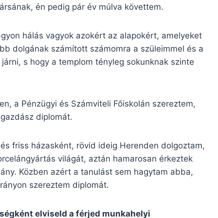
ársának, én pedig pár év múlva követtem.
agyon hálás vagyok azokért az alapokért, amelyeket
sebb dolgának számított számomra a szüleimmel és a
járni, s hogy a templom tényleg sokunknak szinte
n, a Pénzügyi és Számviteli Főiskolán szereztem,
gazdász diplomát.
s friss házasként, rövid ideig Herenden dolgoztam,
orcelángyártás világát, aztán hamarosan érkeztek
slány. Közben azért a tanulást sem hagytam abba,
irányon szereztem diplomát.
eségként elviseld a férjed munkahelyi