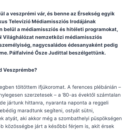
l a veszprémi vár, és benne az Érsekség egyik
us Televízió Médiamissziós Irodájának
án belül a médiamissziós és hitéleti programokat,
TN Világhálózat nemzetközi médiamissziós
s személyiség, nagycsaládos édesanyaként pedig
lme. Pálfalviné Ősze Judittal beszélgettünk.
tad Veszprémbe?
ben töltöttem ifjúkoromat. A ferences plébánián –
énylegesen szerzetesek – a ’80-as évektől számtalan
de jártunk hittanra, nyaranta naponta a reggeli
d ebédig maradtunk segíteni, ostyát sütni,
ek atyát, aki akkor még a szombathelyi püspökségen
bb közösségbe járt a későbbi férjem is, akit érsek