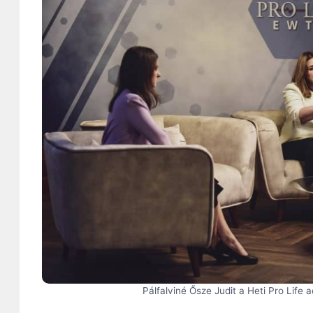
Pálfalviné Ősze Judit a Heti Pro Lif