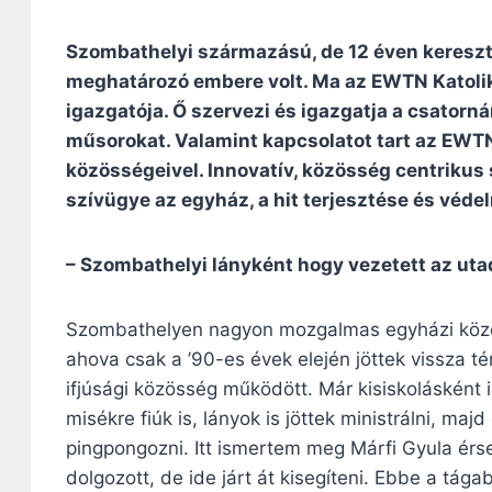
Szombathelyi származású, de 12 éven keresztü
meghatározó embere volt. Ma az EWTN Katolik
igazgatója. Ő szervezi és igazgatja a csatorn
műsorokat. Valamint kapcsolatot tart az EW
közösségeivel. Innovatív, közösség centriku
szívügye az egyház, a hit terjesztése és véde
– Szombathelyi lányként hogy vezetett az u
Szombathelyen nagyon mozgalmas egyházi közeg
ahova csak a ’90-es évek elején jöttek vissza t
ifjúsági közösség működött. Már kisiskolásként i
misékre fiúk is, lányok is jöttek ministrálni, maj
pingpongozni. Itt ismertem meg Márfi Gyula érs
dolgozott, de ide járt át kisegíteni. Ebbe a tága