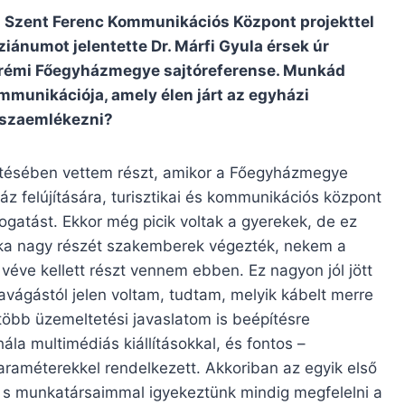
i Szent Ferenc Kommunikációs Központ projekttel
iánumot jelentette Dr. Márfi Gyula érsek úr
zprémi Főegyházmegye sajtóreferense. Munkád
munikációja, amely élen járt az egyházi
isszaemlékezni?
zítésében vettem részt, amikor a Főegyházmegye
z felújítására, turisztikai és kommunikációs központ
mogatást. Ekkor még picik voltak a gyerekek, de ez
unka nagy részét szakemberek végezték, nekem a
éve kellett részt vennem ebben. Ez nagyon jól jött
avágástól jelen voltam, tudtam, melyik kábelt merre
s több üzemeltetési javaslatom is beépítésre
ála multimédiás kiállításokkal, és fontos –
raméterekkel rendelkezett. Akkoriban az egyik első
t, s munkatársaimmal igyekeztünk mindig megfelelni a