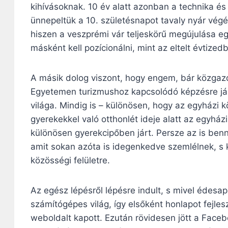
kihívásoknak. 10 év alatt azonban a technika és 
ünnepeltük a 10. születésnapot tavaly nyár végé
hiszen a veszprémi vár teljeskörű megújulása egy
másként kell pozícionálni, mint az eltelt évtized
A másik dolog viszont, hogy engem, bár közgazd
Egyetemen turizmushoz kapcsolódó képzésre jár
világa. Mindig is – különösen, hogy az egyházi k
gyerekekkel való otthonlét ideje alatt az egyh
különösen gyerekcipőben járt. Persze az is benn
amit sokan azóta is idegenkedve szemlélnek, s 
közösségi felületre.
Az egész lépésről lépésre indult, s mivel édesap
számítógépes világ, így elsőként honlapot fejle
weboldalt kapott. Ezután rövidesen jött a Faceb