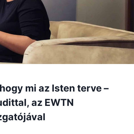
hogy mi az Isten terve –
udittal, az EWTN
zgatójával