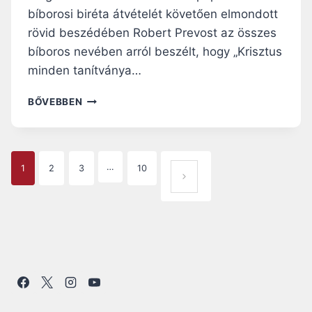
bíborosi biréta átvételét követően elmondott
rövid beszédében Robert Prevost az összes
bíboros nevében arról beszélt, hogy „Krisztus
minden tanítványa…
„
BŐVEBBEN
A
P
Ü
S
P
…
1
2
3
10
P
KÖ
Ö
A
VET
K
N
G
KEZ
E
Ő
K
E
OLD
M
I
N
AL
N
D
A