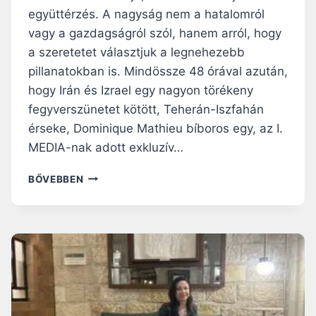
L
L
együttérzés. A nagyság nem a hatalomról
T
G
vagy a gazdagságról szól, hanem arról, hogy
Á
a szeretetet választjuk a legnehezebb
Z
pillanatokban is. Mindössze 48 órával azután,
A
hogy Irán és Izrael egy nagyon törékeny
I
P
fegyverszünetet kötött, Teherán-Iszfahán
A
érseke, Dominique Mathieu bíboros egy, az I.
P
MEDIA-nak adott exkluzív…
A
P
I
BŐVEBBEN
L
R
É
Á
B
N
Á
B
N
Í
I
B
A
O
I
R
K
O
Ö