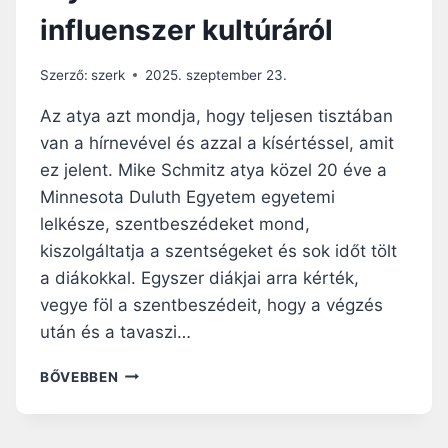
E
Á
influenszer kultúráról
G
S
A
K
Z
Ö
Szerző:
szerk
2025. szeptember 23.
E
Z
G
I
Az atya azt mondja, hogy teljesen tisztában
Y
P
van a hírnevével és azzal a kísértéssel, amit
H
Á
ez jelent. Mike Schmitz atya közel 20 éve a
Á
R
Z
B
Minnesota Duluth Egyetem egyetemi
A
E
lelkésze, szentbeszédeket mond,
T
S
kiszolgáltatja a szentségeket és sok időt tölt
Z
a diákokkal. Egyszer diákjai arra kérték,
É
D
vegye föl a szentbeszédeit, hogy a végzés
–
után és a tavaszi…
Í
G
„
BŐVEBBEN
Y
É
L
N
Á
I
T