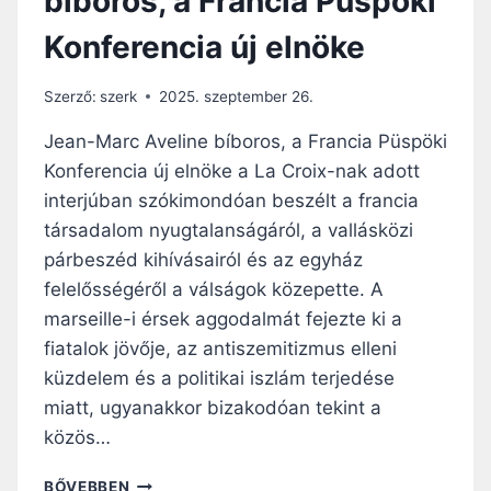
bíboros, a Francia Püspöki
E
Konferencia új elnöke
M
A
H
Szerző:
szerk
2025. szeptember 26.
A
G
Jean-Marc Aveline bíboros, a Francia Püspöki
Y
Konferencia új elnöke a La Croix-nak adott
O
interjúban szókimondóan beszélt a francia
M
Á
társadalom nyugtalanságáról, a vallásközi
N
párbeszéd kihívásairól és az egyház
Y
felelősségéről a válságok közepette. A
,
marseille-i érsek aggodalmát fejezte ki a
H
A
fiatalok jövője, az antiszemitizmus elleni
N
küzdelem és a politikai iszlám terjedése
E
miatt, ugyanakkor bizakodóan tekint a
M
A
közös…
P
R
F
BŐVEBBEN