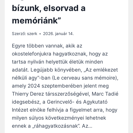
R
bízunk, elsorvad a
T
E
memóriánk”
T
Ő
D
Szerző:
szerk
2026. január 14.
Ő
”
Egyre többen vannak, akik az
–
okostelefonjukra hagyatkoznak, hogy az
Á
tartsa nyilván helyettük életük minden
L
L
adatát. Legújabb könyvében, „Az emlékezet
Í
nélküli agy”-ban (Le cerveau sans mémoire),
T
amely 2024 szeptemberében jelent meg
J
Thierry Derez társszerzőségével, Marc Tadié
A
T
idegsebész, a Gerincvelő- és Agykutató
O
Intézet elnöke felhívja a figyelmet arra, hogy
M
milyen súlyos következményei lehetnek
A
Ž
ennek a „ráhagyatkozásnak”. Az…
A