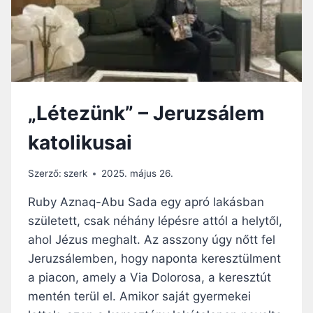
S
Z
A
Ö
E
S
L
S
M
É
O
G
N
R
„Létezünk” – Jeruzsálem
D
E
J
G
katolikusai
A
Y
,
A
M
K
Szerző:
szerk
2025. május 26.
I
O
L
Ruby Aznaq-Abu Sada egy apró lakásban
R
Y
O
született, csak néhány lépésre attól a helytől,
E
L
ahol Jézus meghalt. Az asszony úgy nőtt fel
N
T
V
Jeruzsálemben, hogy naponta keresztülment
H
O
A
a piacon, amely a Via Dolorosa, a keresztút
L
T
mentén terül el. Amikor saját gyermekei
T
Á