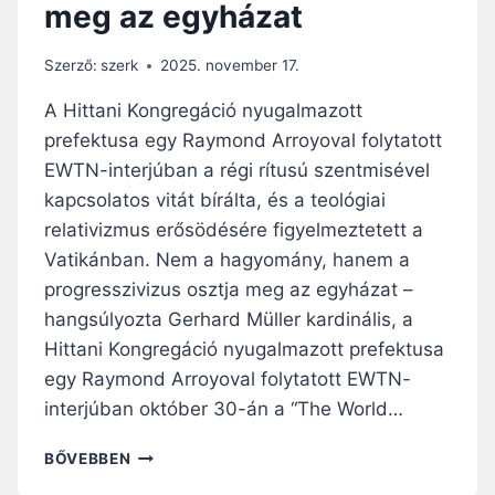
meg az egyházat
K
K
I
”
M
Szerző:
szerk
2025. november 17.
O
N
A Hittani Kongregáció nyugalmazott
D
prefektusa egy Raymond Arroyoval folytatott
H
EWTN-interjúban a régi rítusú szentmisével
A
T
kapcsolatos vitát bírálta, és a teológiai
Ó
relativizmus erősödésére figyelmeztetett a
,
Vatikánban. Nem a hagyomány, hanem a
H
progresszivizus osztja meg az egyházat –
O
G
hangsúlyozta Gerhard Müller kardinális, a
Y
Hittani Kongregáció nyugalmazott prefektusa
A
egy Raymond Arroyoval folytatott EWTN-
Z
E
interjúban október 30-án a “The World…
L
V
M
BŐVEBBEN
I
Ü