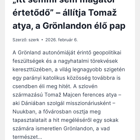
értetődő” – állítja Tomaž
atya, a Grönlandon élő pap
Szerző:
szerk
2026. február 6.
A Grönland autonómiáját érintő geopolitikai
feszültségek és a nagyhatalmi törekvések
kereszttüzében, a világ legnagyobb szigetén
egy parányi katolikus közösség továbbra is
csendben éli meg hitét. A szlovén
származású Tomaž Majcen ferences atya –
aki Dániában szolgál misszionáriusként –
Nuukban, a fővárosban osztja meg
tapasztalatait a hit megéléséről egy sokak
számára ismeretlen Grönlandon, a vad
természet…