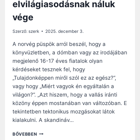
elvilágiasodásnak náluk
D
I
vége
G
I
T
Szerző:
szerk
2025. december 3.
Á
L
A norvég püspök arról beszél, hogy a
I
könyvüzletben, a dómban vagy az irodájában
S
megjelenő 16-17 éves fiatalok olyan
E
S
kérdéseket tesznek fel, hogy
Z
„Tulajdonképpen miről szól ez az egész?”,
K
vagy hogy „Miért vagyok én egyáltalán a
Ö
világon?”. „Azt hiszem, hogy a vallás iránti
Z
Ö
közöny éppen mostanában van változóban. E
K
tekintetben tektonikus mozgásokat látok
R
kialakulni. A skandináv…
E
B
E
BŐVEBBEN
Í
R