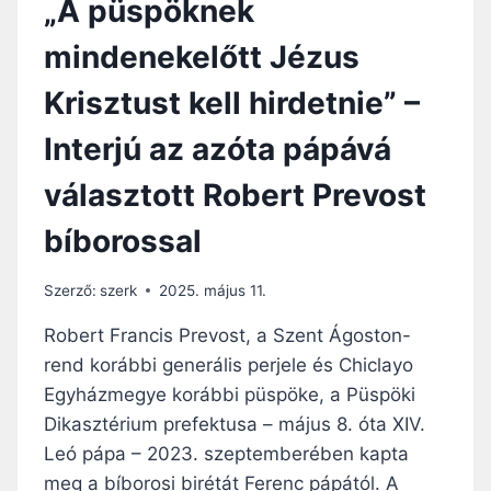
„A püspöknek
Á
L
mindenekelőtt Jézus
E
M
Krisztust kell hirdetnie” –
K
A
Interjú az azóta pápává
T
O
választott Robert Prevost
L
I
bíborossal
K
U
S
Szerző:
szerk
2025. május 11.
A
I
Robert Francis Prevost, a Szent Ágoston-
rend korábbi generális perjele és Chiclayo
Egyházmegye korábbi püspöke, a Püspöki
Dikasztérium prefektusa – május 8. óta XIV.
Leó pápa – 2023. szeptemberében kapta
meg a bíborosi birétát Ferenc pápától. A