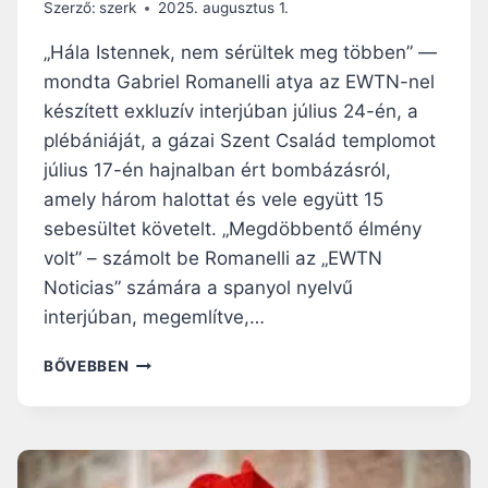
K
Szerző:
szerk
2025. augusztus 1.
S
E
,
S
„Hála Istennek, nem sérültek meg többen” —
A
C
mondta Gabriel Romanelli atya az EWTN-nel
F
H
R
készített exkluzív interjúban július 24-én, a
M
A
I
plébániáját, a gázai Szent Család templomot
N
T
július 17-én hajnalban ért bombázásról,
C
Z
I
amely három halottat és vele együtt 15
A
A
sebesültet követelt. „Megdöbbentő élmény
T
P
Y
volt” – számolt be Romanelli az „EWTN
Ü
A
Noticias” számára a spanyol nyelvű
S
A
P
interjúban, megemlítve,…
K
Ö
A
K
A
BŐVEBBEN
T
I
Z
O
K
I
L
O
Z
I
N
R
K
F
A
U