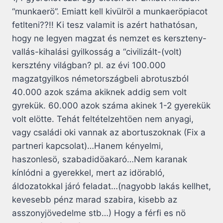
“munkaerö”. Emiatt kell kivülröl a munkaeröpiacot
fetlteni??!! Ki tesz valamit is azért hathatósan,
hogy ne legyen magzat és nemzet es kerszteny-
vallás-kihalási gyilkosság a “civilizált-(volt)
kersztény világban? pl. az évi 100.000
magzatgyilkos németországbeli abrotuszból
40.000 azok száma akiknek addig sem volt
gyrekük. 60.000 azok száma akinek 1-2 gyerekük
volt elötte. Tehát feltételzehtöen nem anyagi,
vagy családi oki vannak az abortuszoknak (Fix a
partneri kapcsolat)…Hanem kényelmi,
haszonlesö, szabadidöakaró…Nem karanak
kínlódni a gyerekkel, mert az idörabló,
áldozatokkal járó feladat…(nagyobb lakás kellhet,
kevesebb pénz marad szabira, kisebb az
asszonyjövedelme stb…) Hogy a férfi es nö