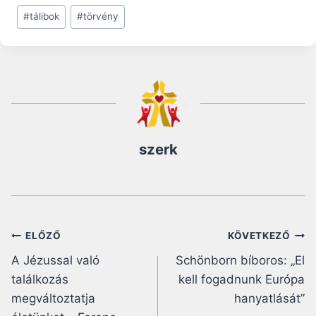
#
tálibok
#
törvény
szerk
Bejegyzés
ELŐZŐ
KÖVETKEZŐ
A Jézussal való
Schönborn bíboros: „El
navigáció
találkozás
kell fogadnunk Európa
megváltoztatja
hanyatlását”