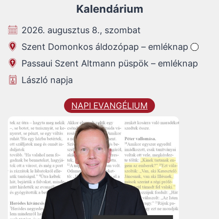
Kalendárium
2026. augusztus 8., szombat
Szent Domonkos áldozópap – emléknap
Passaui Szent Altmann püspök – emléknap
László napja
NAPI EVANGÉLIUM