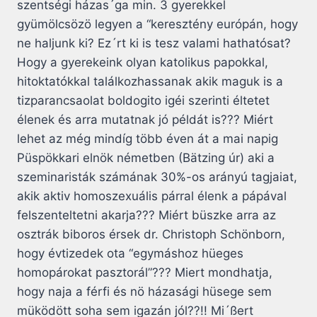
szentségi házas´ga min. 3 gyerekkel
gyümölcsözö legyen a “keresztény európán, hogy
ne haljunk ki? Ez´rt ki is tesz valami hathatósat?
Hogy a gyerekeink olyan katolikus papokkal,
hitoktatókkal találkozhassanak akik maguk is a
tizparancsaolat boldogito igéi szerinti éltetet
élenek és arra mutatnak jó példát is??? Miért
lehet az még mindíg több éven át a mai napig
Püspökkari elnök németben (Bätzing úr) aki a
szeminaristák számának 30%-os arányú tagjaiat,
akik aktiv homoszexuális párral élenk a pápával
felszenteltetni akarja??? Miért büszke arra az
osztrák biboros érsek dr. Christoph Schönborn,
hogy évtizedek ota “egymáshoz hüeges
homopárokat pasztorál”??? Miert mondhatja,
hogy naja a férfi és nö házasági hüsege sem
müködött soha sem igazán jól??!! Mi´ßert