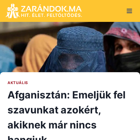
Skip
to
content
AKTUÁLIS
Afganisztán: Emeljük fel
szavunkat azokért,
akiknek már nincs
hangjuk