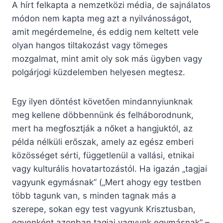
A hírt felkapta a nemzetközi média, de sajnálatos
módon nem kapta meg azt a nyilvánosságot,
amit megérdemelne, és eddig nem keltett vele
olyan hangos tiltakozást vagy tömeges
mozgalmat, mint amit oly sok más ügyben vagy
polgárjogi küzdelemben helyesen megtesz.
Egy ilyen döntést követően mindannyiunknak
meg kellene döbbennünk és felháborodnunk,
mert ha megfosztják a nőket a hangjuktól, az
példa nélküli erőszak, amely az egész emberi
közösséget sérti, függetlenül a vallási, etnikai
vagy kulturális hovatartozástól. Ha igazán „tagjai
vagyunk egymásnak” („Mert ahogy egy testben
több tagunk van, s minden tagnak más a
szerepe, sokan egy test vagyunk Krisztusban,
egyenként azonban tagjai vagyunk egymásnak” –