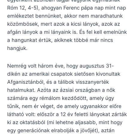
Róm 12, 4-5), ahogyan Ferenc pápa nap mint nap
emlékeztet bennünket, akkor nem maradhatunk
közömbösek, mert azok a kicsi lányok, azok az
afgán lányok a mi lányaink is. És fel kell emelnünk
a hangunkat értük, akiknek többé már nincs
hangjuk.
Nemrég volt három éve, hogy augusztus 31-
dikén az amerikai csapatok sietősen kivonultak
Afganisztánból, és a tálibok visszanyerték
hatalmukat. Azóta az ázsiai országban a nők
számára egy rémálom kezdődött, amely úgy
tűnik, nem ér véget, de amely ugyanakkor előre
látható volt: először a 12 év feletti lányokat zárták
ki az oktatásból (mi lehetne aljasabb, mint hogy
egy generációnak elrabolják a jövőjét), aztán