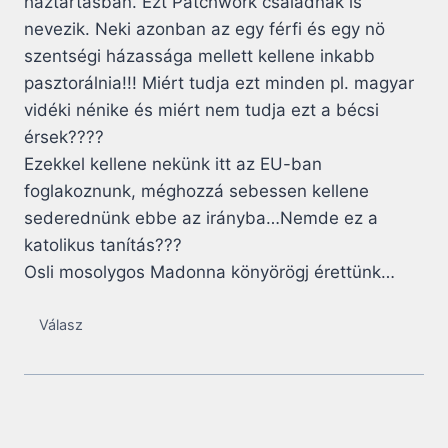
háztartásban. Ezt Patchwork családnak is
nevezik. Neki azonban az egy férfi és egy nö
szentségi házassága mellett kellene inkabb
pasztorálnia!!! Miért tudja ezt minden pl. magyar
vidéki nénike és miért nem tudja ezt a bécsi
érsek????
Ezekkel kellene nekünk itt az EU-ban
foglakoznunk, méghozzá sebessen kellene
sederednünk ebbe az irányba…Nemde ez a
katolikus tanítás???
Osli mosolygos Madonna könyörögj érettünk…
Válasz