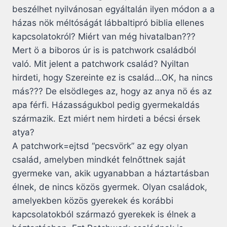
beszélhet nyilvánosan egyáltalán ilyen módon a a
házas nök méltóságát lábbaltipró biblia ellenes
kapcsolatokról? Miért van még hivatalban???
Mert ö a biboros úr is is patchwork családból
való. Mit jelent a patchwork család? Nyiltan
hirdeti, hogy Szereinte ez is család…OK, ha nincs
más??? De elsödleges az, hogy az anya nö és az
apa férfi. Házasságukbol pedig gyermekaldás
származik. Ezt miért nem hirdeti a bécsi érsek
atya?
A patchwork=ejtsd “pecsvörk” az egy olyan
család, amelyben mindkét felnőttnek saját
gyermeke van, akik ugyanabban a háztartásban
élnek, de nincs közös gyermek. Olyan családok,
amelyekben közös gyerekek és korábbi
kapcsolatokból származó gyerekek is élnek a