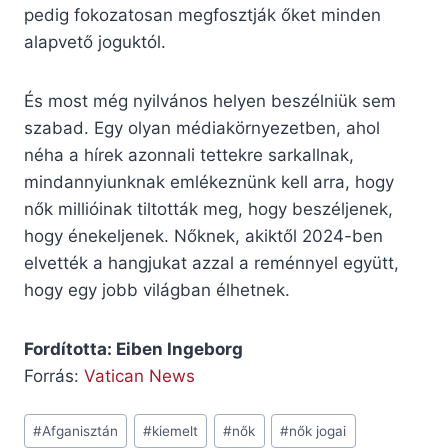
pedig fokozatosan megfosztják őket minden
alapvető joguktól.
És most még nyilvános helyen beszélniük sem
szabad. Egy olyan médiakörnyezetben, ahol
néha a hírek azonnali tettekre sarkallnak,
mindannyiunknak emlékeznünk kell arra, hogy
nők millióinak tiltották meg, hogy beszéljenek,
hogy énekeljenek. Nőknek, akiktől 2024-ben
elvették a hangjukat azzal a reménnyel együtt,
hogy egy jobb világban élhetnek.
Fordította: Eiben Ingeborg
Forrás:
Vatican News
Post
#
Afganisztán
#
kiemelt
#
nők
#
nők jogai
Tags: