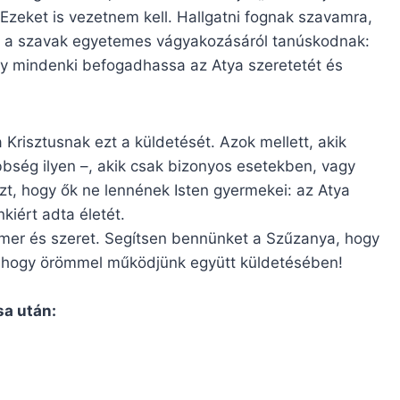
Ezeket is vezetnem kell. Hallgatni fognak szavamra,
zek a szavak egyetemes vágyakozásáról tanúskodnak:
gy mindenki befogadhassa az Atya szeretetét és
Krisztusnak ezt a küldetését. Azok mellett, akik
bbség ilyen –, akik csak bizonyos esetekben, vagy
zt, hogy ők ne lennének Isten gyermekei: az Atya
kiért adta életét.
mer és szeret. Segítsen bennünket a Szűzanya, hogy
t, hogy örömmel működjünk együtt küldetésében!
sa után: