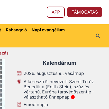
APP
TÁMOGATÁS
t
Ráhangoló
Napi evangélium
azás
Kalendárium
2026. augusztus 9., vasárnap
A keresztről nevezett Szent Teréz
Benedikta (Edith Stein), szűz és
vértanú, Európa társvédőszentje –
választható ünnepnap
Emőd napja