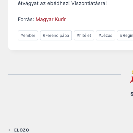
étvágyat az ebédhez! Viszontlátásra!
Forrás:
Magyar Kurír
Post
#
ember
#
Ferenc pápa
#
hitélet
#
Jézus
#
Regin
Tags:
Bejegyzés
ELŐZŐ