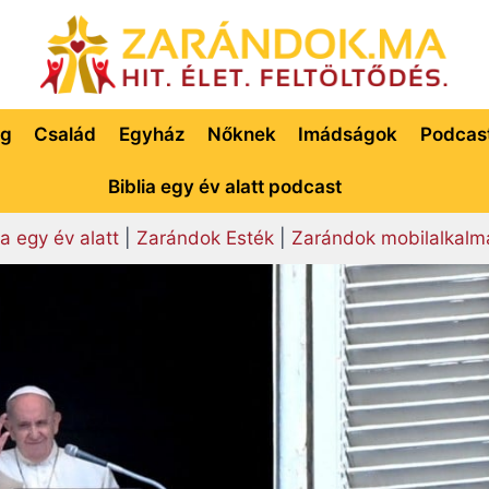
ég
Család
Egyház
Nőknek
Imádságok
Podcas
Biblia egy év alatt podcast
ia egy év alatt
|
Zarándok Esték
|
Zarándok mobilalkalm