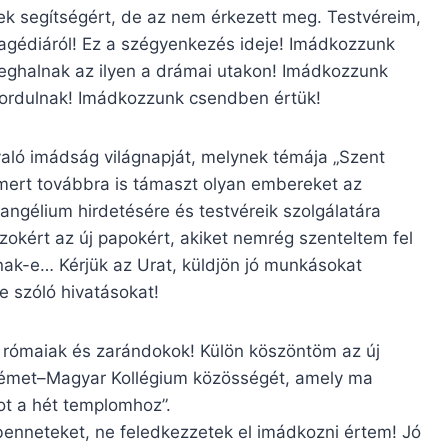
ek segítségért, de az nem érkezett meg. Testvéreim,
ragédiáról! Ez a szégyenkezés ideje! Imádkozzunk
meghalnak az ilyen a drámai utakon! Imádkozzunk
lfordulnak! Imádkozzunk csendben értük!
aló imádság világnapját, melynek témája „Szent
 mert továbbra is támaszt olyan embereket az
vangélium hirdetésére és testvéreik szolgálatára
zokért az új papokért, akiket nemrég szenteltem fel
ak-e… Kérjük az Urat, küldjön jó munkásokat
e szóló hivatásokat!
, rómaiak és zarándokok! Külön köszöntöm az új
i Német–Magyar Kollégium közösségét, amely ma
ot a hét templomhoz”.
benneteket, ne feledkezzetek el imádkozni értem! Jó