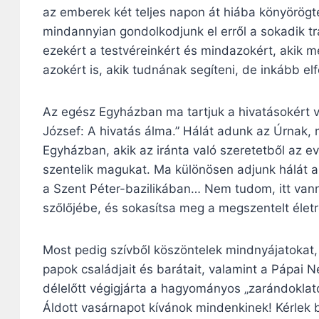
az emberek két teljes napon át hiába könyörögt
mindannyian gondolkodjunk el erről a sokadik t
ezekért a testvéreinkért és mindazokért, akik 
azokért is, akik tudnának segíteni, de inkább e
Az egész Egyházban ma tartjuk a hivatásokért v
József: A hivatás álma.” Hálát adunk az Úrnak,
Egyházban, akik az iránta való szeretetből az e
szentelik magukat. Ma különösen adjunk hálát a
a Szent Péter-bazilikában… Nem tudom, itt vann
szőlőjébe, és sokasítsa meg a megszentelt életr
Most pedig szívből köszöntelek mindnyájatokat
papok családjait és barátait, valamint a Pápa
délelőtt végigjárta a hagyományos „zarándoklat
Áldott vasárnapot kívánok mindenkinek! Kérlek 