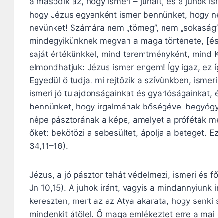
a második az, hogy ismeri – juhait, és a juhok ism
hogy Jézus egyenként ismer bennünket, hogy n
nevünket! Számára nem „tömeg”, nem „sokaság”
mindegyikünknek megvan a maga története, [és 
saját értékünkkel, mind teremtményként, mind K
elmondhatjuk: Jézus ismer engem! Így igaz, ez 
Egyedül ő tudja, mi rejtőzik a szívünkben, isme
ismeri jó tulajdonságainkat és gyarlóságainkat,
bennünket, hogy irgalmának bőségével begyógyít
népe pásztorának a képe, amelyet a próféták meg
őket: bekötözi a sebesültet, ápolja a beteget. E
34,11–16).
Jézus, a jó pásztor tehát védelmezi, ismeri és fől
Jn 10,15). A juhok iránt, vagyis a mindannyiunk i
kereszten, mert az az Atya akarata, hogy senki 
mindenkit átölel. Ő maga emlékeztet erre a ma