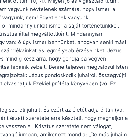
erik őt (Jn, 10,14). Milyen jó és vigasztaló tudni,
em vagyunk névtelenek számára, hogy ismeri a
 vagyunk, nem! Egyetlenek vagyunk,
ő] mindannyiunkat ismer a saját történetünkkel,
risztus által megváltottként. Mindannyian
így van: ő úgy ismer bennünket, ahogyan senki más!
ri szándékainkat és legmélyebb érzéseinket. Jézus
 és mindig kész arra, hogy gondjaiba vegyen
sa hibáink sebeit. Benne teljesen megvalósul Isten
rajzoltak: Jézus gondoskodik juhairól, összegyűjti
zt olvashatjuk Ezekiel próféta könyvében (vö. Ez
eg szereti juhait. És ezért az életét adja értük (vö.
ránt érzett szeretete arra készteti, hogy meghaljon a
se vesszen el. Krisztus szeretete nem válogat,
i evangéliumban, amikor ezt mondja: „De más juhaim