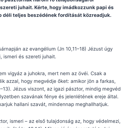
 szereti juhait. Kérte, hogy imádkozzunk papi és
 déli teljes beszédének fordítását közreadjuk.
sárnapján az evangélium (Jn 10,11–18) Jézust úgy
 ismeri és szereti juhait.
 nem vigyáz a juhokra, mert nem az övéi. Csak a
dik azzal, hogy megvédje őket: amikor jön a farkas,
–13). Jézus viszont, az igazi pásztor, mindig megvéd
zetben szavának fénye és jelenlétének ereje által.
karjuk hallani szavát, mindennap meghallhatjuk.
tor, ismeri – az első tulajdonság az, hogy védelmezi,