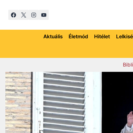
Skip
to
content
Aktuális
Életmód
Hitélet
Lelkis
Bibl