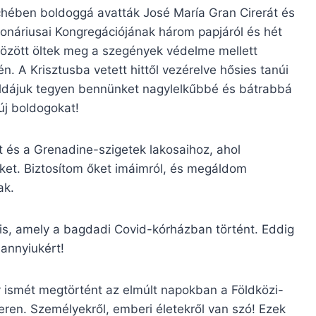
chében boldoggá avatták José María Gran Cirerát és
ionáriusai Kongregációjának három papjáról és hét
 között öltek meg a szegények védelme mellett
én. A Krisztusba vetett hittől vezérelve hősies tanúi
éldájuk tegyen bennünket nagylelkűbbé és bátrabbá
j boldogokat!
t és a Grenadine-szigetek lakosaihoz, ahol
ket. Biztosítom őket imáimról, és megáldom
ak.
 is, amely a bagdadi Covid-kórházban történt. Eddig
annyiukért!
 ismét megtörtént az elmúlt napokban a Földközi-
ren. Személyekről, emberi életekről van szó! Ezek