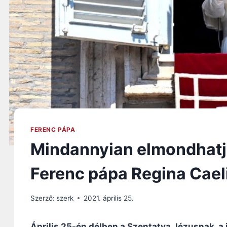
FERENC PÁPA
Mindannyian elmondhatj
Ferenc pápa Regina Cael
Szerző:
szerk
2021. április 25.
Április 25-én délben a Szentatya Jézusnak, a