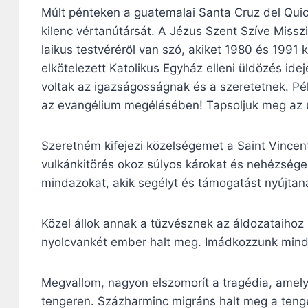
Múlt pénteken a guatemalai Santa Cruz del Qui
kilenc vértanútársát. A Jézus Szent Szíve Missz
laikus testvéréről van szó, akiket 1980 és 1991
elkötelezett Katolikus Egyház elleni üldözés idej
voltak az igazságosságnak és a szeretetnek. P
az evangélium megélésében! Tapsoljuk meg az ú
Szeretném kifejezi közelségemet a Saint Vincen
vulkánkitörés okoz súlyos károkat és nehézsége
mindazokat, akik segélyt és támogatást nyújtan
Közel állok annak a tűzvésznek az áldozataihoz
nyolcvankét ember halt meg. Imádkozzunk mind
Megvallom, nagyon elszomorít a tragédia, amely
tengeren. Százharminc migráns halt meg a tenge