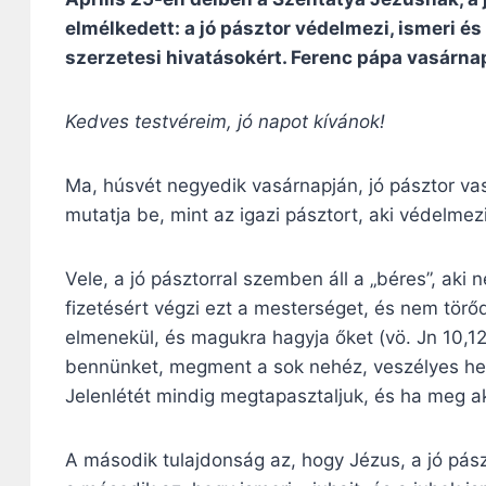
elmélkedett: a jó pásztor védelmezi, ismeri és
szerzetesi hivatásokért. Ferenc pápa vasárnap
Kedves testvéreim, jó napot kívánok!
Ma, húsvét negyedik vasárnapján, jó pásztor va
mutatja be, mint az igazi pásztort, aki védelmezi,
Vele, a jó pásztorral szemben áll a „béres”, aki
fizetésért végzi ezt a mesterséget, és nem törő
elmenekül, és magukra hagyja őket (vö. Jn 10,12
bennünket, megment a sok nehéz, veszélyes hely
Jelenlétét mindig megtapasztaljuk, és ha meg a
A második tulajdonság az, hogy Jézus, a jó pász