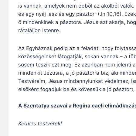
is vannak, amelyek nem ebből az akolból valók. 
és egy nyáj lesz és egy pásztor” (Jn 10,16). E
ő mindenkinek a pásztora. Jézus azt akarja, ho
rátaláljon Istenre.
Az Egyháznak pedig az a feladat, hogy folytassa 
közösségeinket látogatják, sokan vannak – a tö
sosem teszik ezt meg. Ez azonban nem jelenti a
mindenkit Jézusra, a jó pásztorra bíz, aki minden
Testvéreim, Jézus mindannyiunkat védelmez, is
elsőként fogadjuk be és kövessük a jó pásztor
A Szentatya szavai a Regina caeli elimádkozá
Kedves testvérek!