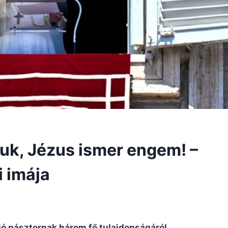
uk, Jézus ismer engem! –
i imája
 jó pásztornak három fő tulajdonságáról