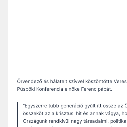
Örvendező és hálatelt szívvel köszöntötte Vere
Püspöki Konferencia elnöke Ferenc pápát.
“Egyszerre tübb generáció gyűlt itt össze a
összeköt az a krisztusi hit és annak vágya, h
Országunk rendkívül nagy társadalmi, politika