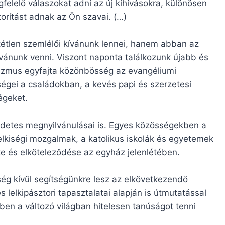
elelő válaszokat adni az új kihívásokra, különösen
torítást adnak az Ön szavai. (…)
étlen szemlélői kívánunk lennei, hanem abban az
ívánunk venni. Viszont naponta találkozunk újabb és
onizmus egyfajta közönbösség az evangéliumi
égei a családokban, a kevés papi és szerzetesi
égeket.
endetes megnyilvánulásai is. Egyes közösségekben a
 lelkiségi mozgalmak, a katolikus iskolák és egyetemek
éte és elköteleződése az egyház jelenlétében.
tség kívül segítségünkre lesz az elkövetkezendő
lelkipásztori tapasztalatai alapján is útmutatással
en a változó világban hitelesen tanúságot tenni