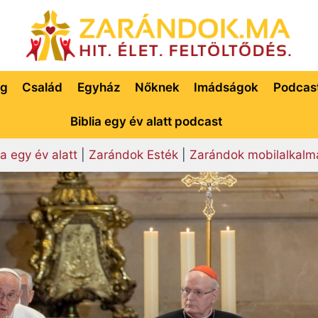
ég
Család
Egyház
Nőknek
Imádságok
Podcas
Biblia egy év alatt podcast
ia egy év alatt
|
Zarándok Esték
|
Zarándok mobilalkalm