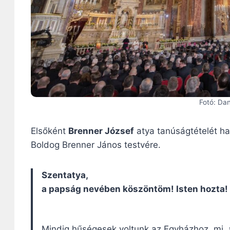
Fotó: Da
Elsőként
Brenner József
atya tanúságtételét ha
Boldog Brenner János testvére.
Szentatya,
a papság nevében köszöntöm! Isten hozta!
Mindig hűségesek voltunk az Egyházhoz, mi, a