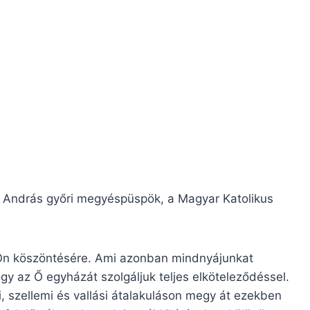
s András győri megyéspüspök, a Magyar Katolikus
z Ön köszöntésére. Ami azonban mindnyájunkat
ogy az Ő egyházát szolgáljuk teljes elköteleződéssel.
i, szellemi és vallási átalakuláson megy át ezekben