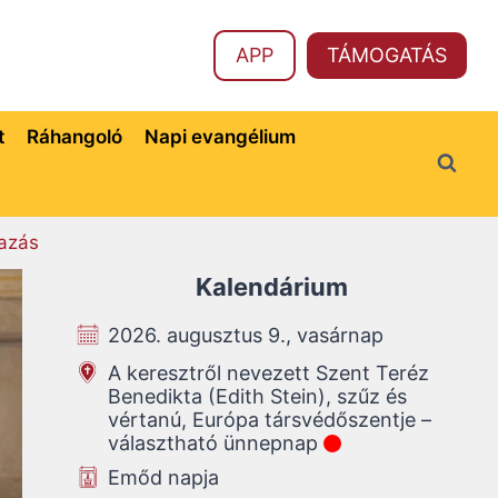
APP
TÁMOGATÁS
t
Ráhangoló
Napi evangélium
azás
Kalendárium
2026. augusztus 9., vasárnap
A keresztről nevezett Szent Teréz
Benedikta (Edith Stein), szűz és
vértanú, Európa társvédőszentje –
választható ünnepnap
Emőd napja