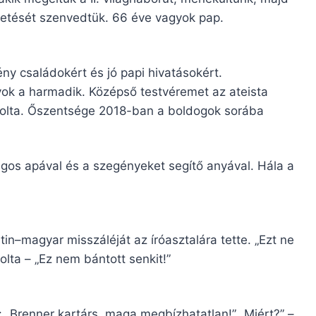
etését szenvedtük. 66 éve vagyok pap.
ny családokért és jó papi hivatásokért.
ok a harmadik. Középső testvéremet az ateista
kolta. Őszentsége 2018-ban a boldogok sorába
ágos apával és a szegényeket segítő anyával. Hála a
n–magyar misszáléját az íróasztalára tette. „Ezt ne
olta – „Ez nem bántott senkit!”
a: „Brenner kartárs, maga megbízhatatlan!” „Miért?” –