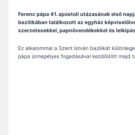
Ferenc pápa 41. apostoli utázasának első napj
bazilikában találkozott az egyház képviselőiv
szerzetesekkel, papnövendékekkel és lelkipá
Ez alkalommal a Szent István bazilikát különleges
pápa ünnepélyes fogadásával kezdődött majd ta