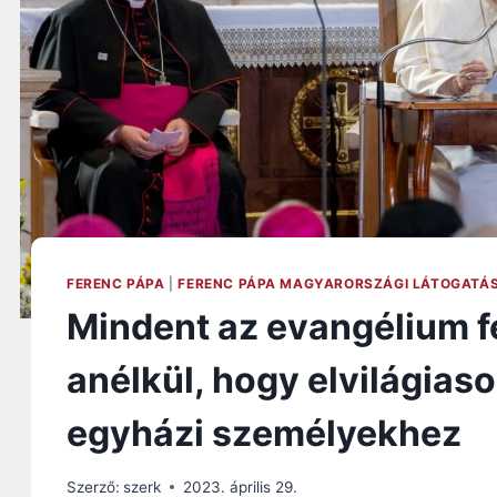
FERENC PÁPA
|
FERENC PÁPA MAGYARORSZÁGI LÁTOGATÁ
Mindent az evangélium f
anélkül, hogy elvilágias
egyházi személyekhez
Szerző:
szerk
2023. április 29.