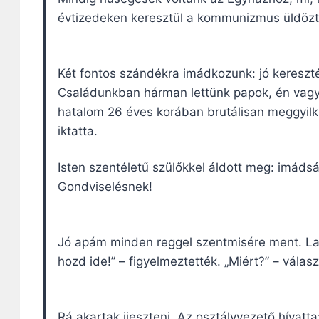
évtizedeken keresztül a kommunizmus üldözt
Két fontos szándékra imádkozunk: jó kereszté
Családunkban hárman lettünk papok, én vagy
hatalom 26 éves korában brutálisan meggyil
iktatta.
Isten szentéletű szülőkkel áldott meg: imáds
Gondviselésnek!
Jó apám minden reggel szentmisére ment. Lati
hozd ide!” – figyelmeztették. „Miért?” – válasz
Rá akartak ijeszteni. Az osztályvezető hívatt