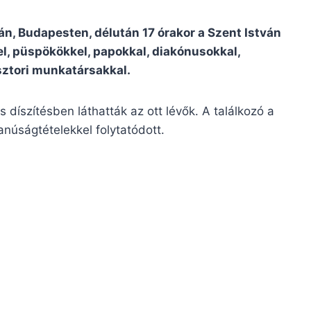
án, Budapesten, délután 17 órakor a Szent István
el, püspökökkel, papokkal, diakónusokkal,
sztori munkatársakkal.
 díszítésben láthatták az ott lévők. A találkozó a
núságtételekkel folytatódott.