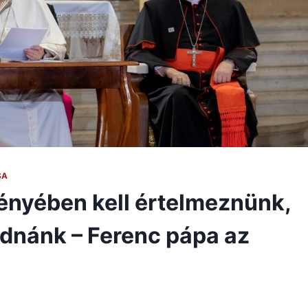
SA
ényében kell értelmeznünk,
odnánk – Ferenc pápa az