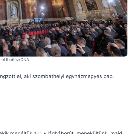
niel Ibañez/CNA
ngzott el, aki szombathelyi egyházmegyés pap,
kik megéltük a II. világháborút, menekültünk, majd