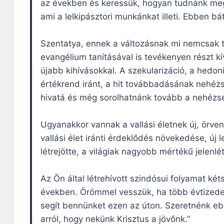
az években és keressük, hogyan tudnánk megf
ami a lelkipásztori munkánkat illeti. Ebben bá
Szentatya, ennek a változásnak mi nemcsak t
evangélium tanításával is tevékenyen részt k
újabb kihívásokkal. A szekularizáció, a hed
értékrend iránt, a hit továbbadásának nehézs
hivatá és még sorolhatnánk tovább a nehézs
Ugyanakkor vannak a vallási életnek új, örv
vallási élet iránti érdeklődés növekedése, új
létrejötte, a világiak nagyobb mértékű jelenl
Az Ön által létrehívott szindósui folyamat ké
években. Örömmel vesszük, ha több évtizedes 
segít bennünket ezen az úton. Szeretnénk ebb
arról, hogy nekünk Krisztus a jövőnk.”