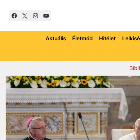
Skip
to
content
Aktuális
Életmód
Hitélet
Lelkis
Bibl