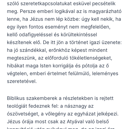
szóló szeretetkapcsolatukat esküvel pecsételik
meg. Persze emberi logikával az is magyarázható
lenne, ha Jézus nem lép közbe: úgy kell nekik, ha
egy ilyen fontos eseményt nem megfelelően,
kellő odafigyeléssel és körültekintéssel
készítenek elő. De itt jön a történet igazi üzenete:
ha jó szándékkal, erőnkhöz képest mindent
megteszünk, az előforduló tökéletlenségeket,
hibákat maga Isten korrigálja és pótolja az ő
végtelen, emberi értelmet felülmúló, leleményes
szeretetével.
Biblikus szakemberek a részletekben is rejtett
teológiát fedeznek fel: a násznagy az
ószövetséget, a vőlegény az egyházat jelképezi.
Jézus órája most csak az Atyával való belső