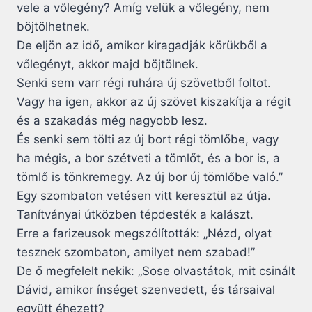
vele a vőlegény? Amíg velük a vőlegény, nem
böjtölhetnek.
De eljön az idő, amikor kiragadják körükből a
vőlegényt, akkor majd böjtölnek.
Senki sem varr régi ruhára új szövetből foltot.
Vagy ha igen, akkor az új szövet kiszakítja a régit
és a szakadás még nagyobb lesz.
És senki sem tölti az új bort régi tömlőbe, vagy
ha mégis, a bor szétveti a tömlőt, és a bor is, a
tömlő is tönkremegy. Az új bor új tömlőbe való.”
Egy szombaton vetésen vitt keresztül az útja.
Tanítványai útközben tépdesték a kalászt.
Erre a farizeusok megszólították: „Nézd, olyat
tesznek szombaton, amilyet nem szabad!”
De ő megfelelt nekik: „Sose olvastátok, mit csinált
Dávid, amikor ínséget szenvedett, és társaival
együtt éhezett?