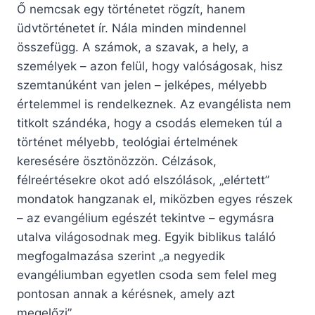
Ő nemcsak egy történetet rögzít, hanem
üdvtörténetet ír. Nála minden mindennel
összefügg. A számok, a szavak, a hely, a
személyek – azon felül, hogy valóságosak, hisz
szemtanúként van jelen – jelképes, mélyebb
értelemmel is rendelkeznek. Az evangélista nem
titkolt szándéka, hogy a csodás elemeken túl a
történet mélyebb, teológiai értelmének
keresésére ösztönözzön. Célzások,
félreértésekre okot adó elszólások, „elértett”
mondatok hangzanak el, miközben egyes részek
– az evangélium egészét tekintve – egymásra
utalva világosodnak meg. Egyik biblikus találó
megfogalmazása szerint „a negyedik
evangéliumban egyetlen csoda sem felel meg
pontosan annak a kérésnek, amely azt
megelőzi”…