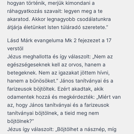
hogyan történik, merjük kimondani a
ráhagyatkozás szavait: legyen meg a te
akaratod. Akkor legnagyobb csodálatunkra
átjárja életünket Isten túláradó szeretete.”
Lásd Márk evangeluma Mk 2 fejezezet a 17
verstöl
Jézus meghallotta és így válaszolt: „Nem az
egészségeseknek kell az orvos, hanem a
betegeknek. Nem az igazakat jöttem hívni,
hanem a bűnösöket.” János tanítványai és a
farizeusok böjtöltek. Ezért akadtak, akik
odamentek hozzá és megkérdezték: „Miért van
az, hogy János tanítványai és a farizeusok
tanítványai böjtölnek, a tieid meg nem
böjtölnek?”
Jézus így válaszolt: „Böjtölhet a násznép, míg