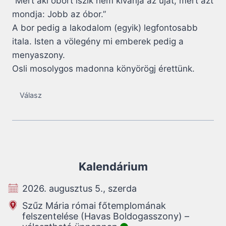
“Mert aki óbort iszik nem kivánja az újat, mert azt
mondja: Jobb az óbor.”
A bor pedig a lakodalom (egyik) legfontosabb
itala. Isten a völegény mi emberek pedig a
menyaszony.
Osli mosolygos madonna könyörögj érettünk.
Válasz
Kalendárium
2026. augusztus 5., szerda
Szűz Mária római főtemplomának
felszentelése (Havas Boldogasszony) –