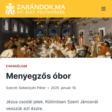
Skip
to
content
EVANGÉLIUM
Menyegzős óbor
Szerző:
Sebestyén Péter
2025. január 19.
Jézus csodái jelek. Különösen Szent Jánosnál
vesszük ezt észre.