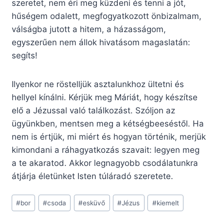
szeretet, nem éri meg küzdeni és tenni a jót,
hűségem odalett, megfogyatkozott önbizalmam,
válságba jutott a hitem, a házasságom,
egyszerűen nem állok hivatásom magaslatán:
segíts!
Ilyenkor ne röstelljük asztalunkhoz ültetni és
hellyel kínálni. Kérjük meg Máriát, hogy készítse
elő a Jézussal való találkozást. Szóljon az
ügyünkben, mentsen meg a kétségbeeséstől. Ha
nem is értjük, mi miért és hogyan történik, merjük
kimondani a ráhagyatkozás szavait: legyen meg
a te akaratod. Akkor legnagyobb csodálatunkra
átjárja életünket Isten túláradó szeretete.
Post
#
bor
#
csoda
#
esküvő
#
Jézus
#
kiemelt
Tags: