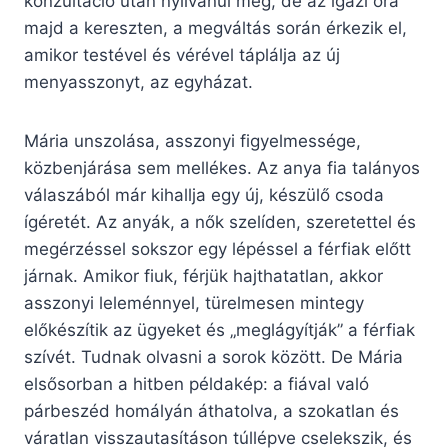
konzultáció után nyilvánul meg, de az igazi óra
majd a kereszten, a megváltás során érkezik el,
amikor testével és vérével táplálja az új
menyasszonyt, az egyházat.
Mária unszolása, asszonyi figyelmessége,
közbenjárása sem mellékes. Az anya fia talányos
válaszából már kihallja egy új, készülő csoda
ígéretét. Az anyák, a nők szelíden, szeretettel és
megérzéssel sokszor egy lépéssel a férfiak előtt
járnak. Amikor fiuk, férjük hajthatatlan, akkor
asszonyi leleménnyel, türelmesen mintegy
előkészítik az ügyeket és „meglágyítják” a férfiak
szívét. Tudnak olvasni a sorok között. De Mária
elsősorban a hitben példakép: a fiával való
párbeszéd homályán áthatolva, a szokatlan és
váratlan visszautasításon túllépve cselekszik, és