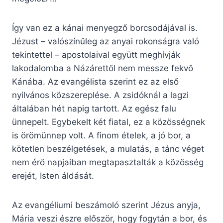
Így van ez a kánai menyegző borcsodájával is.
Jézust – valószínűleg az anyai rokonságra való
tekintettel – apostolaival együtt meghívják
lakodalomba a Názárettől nem messze fekvő
Kánába. Az evangélista szerint ez az első
nyilvános közszereplése. A zsidóknál a lagzi
általában hét napig tartott. Az egész falu
ünnepelt. Egybekelt két fiatal, ez a közösségnek
is örömünnep volt. A finom ételek, a jó bor, a
kötetlen beszélgetések, a mulatás, a tánc véget
nem érő napjaiban megtapasztalták a közösség
erejét, Isten áldását.
Az evangéliumi beszámoló szerint Jézus anyja,
Mária veszi észre először, hogy fogytán a bor, és