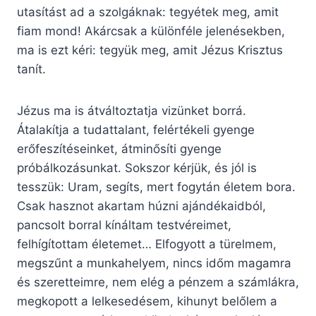
utasítást ad a szolgáknak: tegyétek meg, amit
fiam mond! Akárcsak a különféle jelenésekben,
ma is ezt kéri: tegyük meg, amit Jézus Krisztus
tanít.
Jézus ma is átváltoztatja vizünket borrá.
Átalakítja a tudattalant, felértékeli gyenge
erőfeszítéseinket, átminősíti gyenge
próbálkozásunkat. Sokszor kérjük, és jól is
tesszük: Uram, segíts, mert fogytán életem bora.
Csak hasznot akartam húzni ajándékaidból,
pancsolt borral kínáltam testvéreimet,
felhígítottam életemet… Elfogyott a türelmem,
megszűnt a munkahelyem, nincs időm magamra
és szeretteimre, nem elég a pénzem a számlákra,
megkopott a lelkesedésem, kihunyt belőlem a