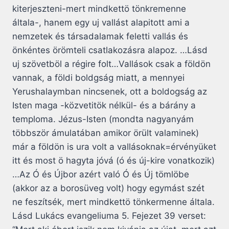
kiterjeszteni-mert mindkettö tönkremenne
általa-, hanem egy uj vallást alapitott ami a
nemzetek és társadalamak feletti vallás és
önkéntes örömteli csatlakozásra alapoz. …Lásd
uj szövetböl a régire folt…Vallások csak a földön
vannak, a földi boldgság miatt, a mennyei
Yerushalaymban nincsenek, ott a boldogság az
Isten maga -közvetitök nélkül- és a bárány a
temploma. Jézus-Isten (mondta nagyanyám
többször ámulatában amikor örült valaminek)
már a földön is ura volt a vallásoknak=érvényüket
itt és most ö hagyta jóvá (ó és új-kire vonatkozik)
…Az Ó és Újbor azért való Ó és Új tömlöbe
(akkor az a borosüveg volt) hogy egymást szét
ne feszítsék, mert mindkettö tönkermenne általa.
Lásd Lukács evangeliuma 5. Fejezet 39 verset: