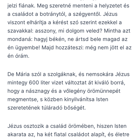
jelzi fiának. Meg szeretné menteni a helyzetet és
a családot a botránytól, a szégyentől. Jézus
viszont elhárítja a kérést szó szerint ezekkel a
szavakkal: asszony, mi dolgom veled? Mintha azt
mondaná: hagyj békén, ne ártsd bele magad az
én ügyembe! Majd hozzáteszi: még nem jött el az
én órám.
De Mária szól a szolgáknak, és nemsokára Jézus
mintegy 600 liter vizet változtat át kiváló borrá,
hogy a násznagy és a vőlegény örömünnepét
megmentse, s közben kinyilvánítsa Isten
szeretetének túláradó bőségét.
Jézus osztozik a család örömében, hiszen Isten
akarata az, ha két fiatal családot alapít, és életre