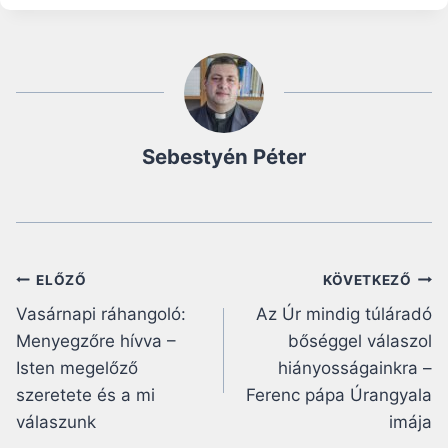
Sebestyén Péter
Bejegyzés
ELŐZŐ
KÖVETKEZŐ
Vasárnapi ráhangoló:
Az Úr mindig túláradó
navigáció
Menyegzőre hívva –
bőséggel válaszol
Isten megelőző
hiányosságainkra –
szeretete és a mi
Ferenc pápa Úrangyala
válaszunk
imája