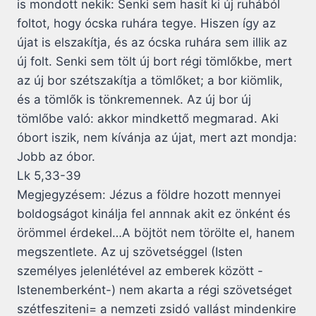
is mondott nekik: Senki sem hasít ki új ruhából
foltot, hogy ócska ruhára tegye. Hiszen így az
újat is elszakítja, és az ócska ruhára sem illik az
új folt. Senki sem tölt új bort régi tömlőkbe, mert
az új bor szétszakítja a tömlőket; a bor kiömlik,
és a tömlők is tönkremennek. Az új bor új
tömlőbe való: akkor mindkettő megmarad. Aki
óbort iszik, nem kívánja az újat, mert azt mondja:
Jobb az óbor.
Lk 5,33-39
Megjegyzésem: Jézus a földre hozott mennyei
boldogságot kinálja fel annnak akit ez önként és
örömmel érdekel…A böjtöt nem törölte el, hanem
megszentlete. Az uj szövetséggel (Isten
személyes jelenlétével az emberek között -
Istenemberként-) nem akarta a régi szövetséget
szétfesziteni= a nemzeti zsidó vallást mindenkire