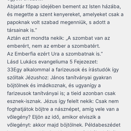
Abjatár főpap idejében bement az Isten házába,
és megette a szent kenyereket, amelyeket csak a
papoknak volt szabad megenniük, s adott a
társainak is.”
Aztán ezt mondta nekik: „A szombat van az
emberért, nem az ember a szombatért.
Az Emberfia ezért Ura a szombatnak is.”
Lásd Lukács evangeliuma 5 Fejezezet:
33Egy alkalommal a farizeusok és írástudók így
szóltak Jézushoz: János tanítványai gyakran
böjtölnek és imádkoznak, és ugyanígy a
farizeusok tanítványai is; a tieid azonban csak
esznek-isznak. Jézus így felelt nekik: Csak nem
foghatjátok böjtre a násznépet, amíg vele van a
vőlegény? Eljön az idő, amikor elviszik a
vőlegényt: akkor majd böjtölnek. Példabeszédet