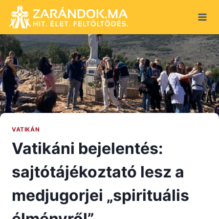
Skip
to
content
VATIKÁN
Vatikáni bejelentés:
sajtótájékoztató lesz a
medjugorjei „spirituális
élményről”