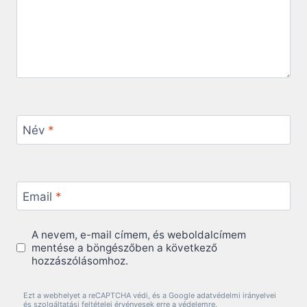
Név
*
Email
*
A nevem, e-mail címem, és weboldalcímem
mentése a böngészőben a következő
hozzászólásomhoz.
Ezt a webhelyet a reCAPTCHA védi, és a Google adatvédelmi irányelvei
és szolgáltatási feltételei érvényesek erre a védelemre.