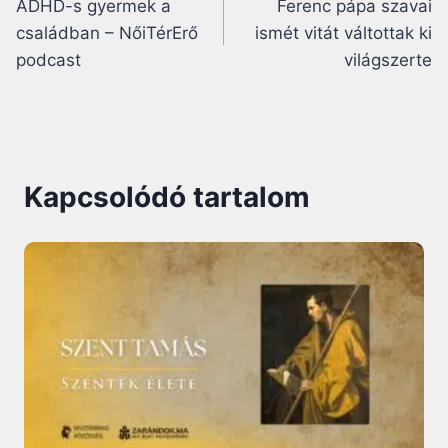
ADHD-s gyermek a
Ferenc pápa szavai
navigáció
családban – NőiTérErő
ismét vitát váltottak ki
podcast
világszerte
Kapcsolódó tartalom