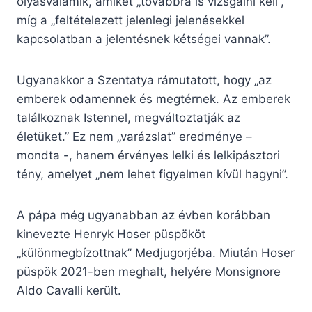
olyasvalamik, amiket „továbbra is vizsgálni kell”,
míg a „feltételezett jelenlegi jelenésekkel
kapcsolatban a jelentésnek kétségei vannak”.
Ugyanakkor a Szentatya rámutatott, hogy „az
emberek odamennek és megtérnek. Az emberek
találkoznak Istennel, megváltoztatják az
életüket.” Ez nem „varázslat” eredménye –
mondta -, hanem érvényes lelki és lelkipásztori
tény, amelyet „nem lehet figyelmen kívül hagyni”.
A pápa még ugyanabban az évben korábban
kinevezte Henryk Hoser püspököt
„különmegbízottnak” Medjugorjéba. Miután Hoser
püspök 2021-ben meghalt, helyére Monsignore
Aldo Cavalli került.