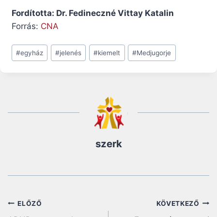
Fordította: Dr. Fedineczné Vittay Katalin
Forrás:
CNA
Post
#
egyház
#
jelenés
#
kiemelt
#
Medjugorje
Tags:
szerk
Bejegyzés
ELŐZŐ
KÖVETKEZŐ