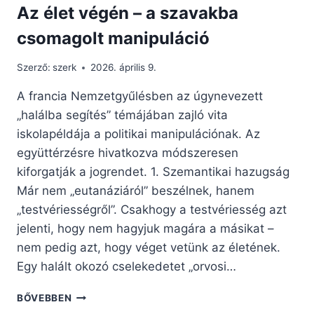
Az élet végén – a szavakba
csomagolt manipuláció
Szerző:
szerk
2026. április 9.
A francia Nemzetgyűlésben az úgynevezett
„halálba segítés” témájában zajló vita
iskolapéldája a politikai manipulációnak. Az
együttérzésre hivatkozva módszeresen
kiforgatják a jogrendet. 1. Szemantikai hazugság
Már nem „eutanáziáról” beszélnek, hanem
„testvériességről”. Csakhogy a testvériesség azt
jelenti, hogy nem hagyjuk magára a másikat –
nem pedig azt, hogy véget vetünk az életének.
Egy halált okozó cselekedetet „orvosi…
AZ
BŐVEBBEN
ÉLET