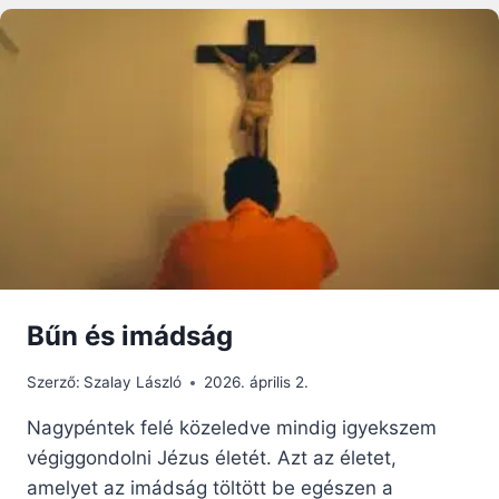
LETTÉL
–
URBÁN
ERIK
FERENCES
SZERZETES
TANÚSÁGTÉTELE
MÁRIÁRÓL
Bűn és imádság
Szerző:
Szalay László
2026. április 2.
Nagypéntek felé közeledve mindig igyekszem
végiggondolni Jézus életét. Azt az életet,
amelyet az imádság töltött be egészen a