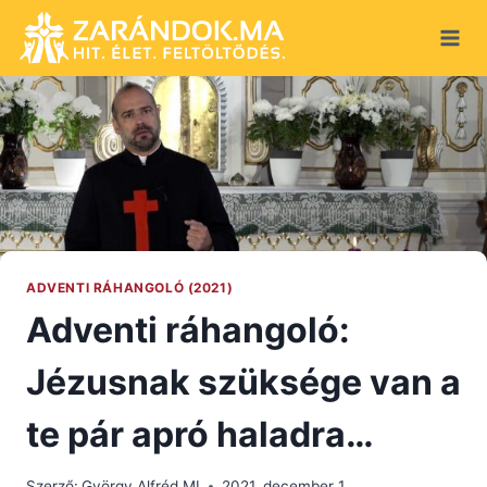
Skip
to
content
ADVENTI RÁHANGOLÓ (2021)
Adventi ráhangoló:
Jézusnak szüksége van a
te pár apró haladra…
Szerző:
György Alfréd MI
2021. december 1.