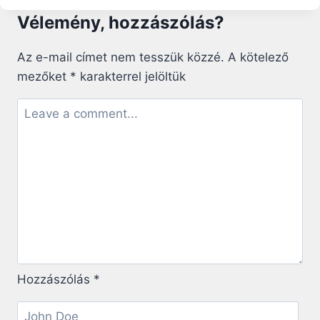
VÉGÉN
Vélemény, hozzászólás?
–
A
SZAVAKBA
Az e-mail címet nem tesszük közzé.
A kötelező
CSOMAGOLT
mezőket
*
karakterrel jelöltük
MANIPULÁCIÓ
Hozzászólás
*