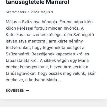
tanúságtétele Máriáról
Szerző:
szerk
2020. május 8.
Május a Szűzanya hónapja. Ferenc pápa idén
külön kéréssel fordult minden hívőhöz. A
Katolikus.ma szerkesztősége, élén Szénégető
István atya mentorral, arra kérte néhány
testvérünket, hogy tegyenek tanúságot a
Szűzanyáról. Beszéljenek kapcsolatukról és
tapasztalataikról. A cikkek végén egy Mária
éneket is megosztunk, hiszen arra kértük a
tanúságtevőket, hogy osszák meg velünk, akár
énekelve, a kedvenc Mária…
KI
BŐVEBBEN
SZŰZ
LÉVÉN
TEMPLOMMÁ