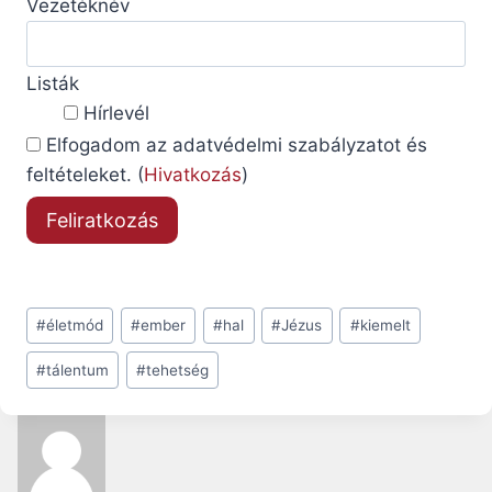
Vezetéknév
Listák
Hírlevél
Elfogadom az adatvédelmi szabályzatot és
feltételeket. (
Hivatkozás
)
Post
#
életmód
#
ember
#
hal
#
Jézus
#
kiemelt
Tags:
#
tálentum
#
tehetség