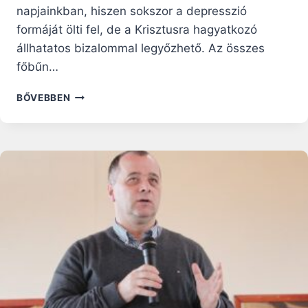
napjainkban, hiszen sokszor a depresszió
formáját ölti fel, de a Krisztusra hagyatkozó
állhatatos bizalommal legyőzhető. Az összes
főbűn…
FERENC
BŐVEBBEN
PÁPA
KATEKÉZISE
A
JÓRA
VALÓ
RESTSÉGRŐL,
AZ
ÉSZREVÉTLEN
ÉS
NAGYON
KÁRTÉKONY
VÉTEKRŐL