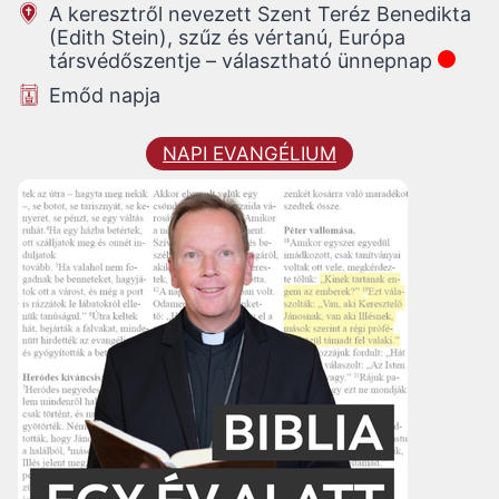
A keresztről nevezett Szent Teréz Benedikta
(Edith Stein), szűz és vértanú, Európa
társvédőszentje – választható ünnepnap
Emőd napja
NAPI EVANGÉLIUM