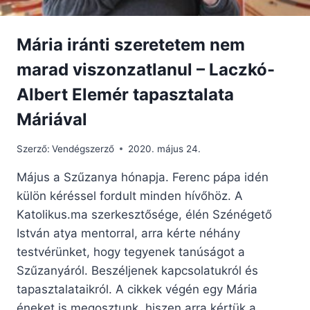
Mária iránti szeretetem nem
marad viszonzatlanul – Laczkó-
Albert Elemér tapasztalata
Máriával
Szerző:
Vendégszerző
2020. május 24.
Május a Szűzanya hónapja. Ferenc pápa idén
külön kéréssel fordult minden hívőhöz. A
Katolikus.ma szerkesztősége, élén Szénégető
István atya mentorral, arra kérte néhány
testvérünket, hogy tegyenek tanúságot a
Szűzanyáról. Beszéljenek kapcsolatukról és
tapasztalataikról. A cikkek végén egy Mária
éneket is megosztunk, hiszen arra kértük a