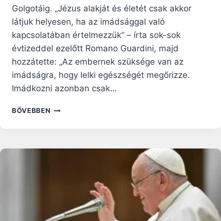
Golgotáig. „Jézus alakját és életét csak akkor
látjuk helyesen, ha az imádsággal való
kapcsolatában értelmezzük” – írta sok-sok
évtizeddel ezelőtt Romano Guardini, majd
hozzátette: „Az embernek szüksége van az
imádságra, hogy lelki egészségét megőrizze.
Imádkozni azonban csak…
BŰN
BŐVEBBEN
ÉS
IMÁDSÁG