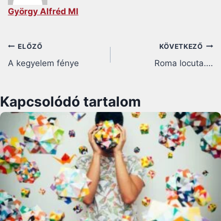
György Alfréd MI
Bejegyzés
ELŐZŐ
KÖVETKEZŐ
A kegyelem fénye
Roma locuta….
navigáció
Kapcsolódó tartalom