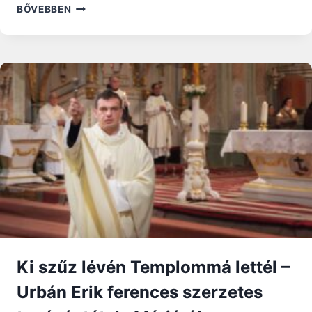
A
BŐVEBBEN
GYERMEK
KÉPZELŐEREJÉRE
AKKOR
IS
TÁMASZKODHATUNK,
AMIKOR
A
HITRŐL
TANÍTJUK
Ki szűz lévén Templommá lettél –
Urbán Erik ferences szerzetes