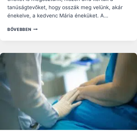
tanúságtevőket, hogy osszák meg velünk, akár
énekelve, a kedvenc Mária éneküket. A…
MÁRIA
BŐVEBBEN
IRÁNTI
SZERETETEM
NEM
MARAD
VISZONZATLANUL
–
LACZKÓ-
ALBERT
ELEMÉR
TAPASZTALATA
MÁRIÁVAL