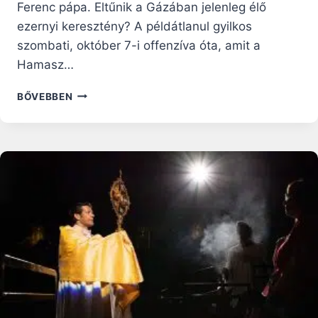
Ferenc pápa. Eltűnik a Gázában jelenleg élő
ezernyi keresztény? A példátlanul gyilkos
szombati, október 7-i offenzíva óta, amit a
Hamasz…
A
BŐVEBBEN
GÁZAI
EZERNYI
KERESZTÉNY
SORSA
NAGYON
BIZONYTALAN