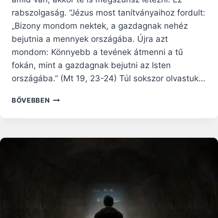
rabszolgaság. “Jézus most tanítványaihoz fordult:
„Bizony mondom nektek, a gazdagnak nehéz
bejutnia a mennyek országába. Újra azt
mondom: Könnyebb a tevének átmenni a tű
fokán, mint a gazdagnak bejutni az Isten
országába.” (Mt 19, 23-24) Túl sokszor olvastuk…
MIÉRT
BŐVEBBEN
TASZÍTHAT
MINKET
A
GAZDAGSÁG
RABSZOLGASORBA?