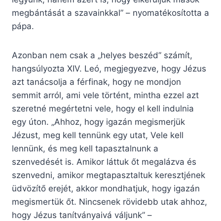
megbántását a szavainkkal” – nyomatékosította a
pápa.
Azonban nem csak a „helyes beszéd” számít,
hangsúlyozta XIV. Leó, megjegyezve, hogy Jézus
azt tanácsolja a férfinak, hogy ne mondjon
semmit arról, ami vele történt, mintha ezzel azt
szeretné megértetni vele, hogy el kell indulnia
egy úton. „Ahhoz, hogy igazán megismerjük
Jézust, meg kell tennünk egy utat, Vele kell
lennünk, és meg kell tapasztalnunk a
szenvedését is. Amikor láttuk őt megalázva és
szenvedni, amikor megtapasztaltuk keresztjének
üdvözítő erejét, akkor mondhatjuk, hogy igazán
megismertük őt. Nincsenek rövidebb utak ahhoz,
hogy Jézus tanítványaivá váljunk” –