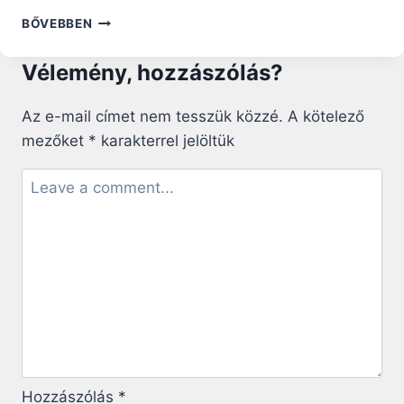
„ÉN
BŐVEBBEN
IS
CSAK
Vélemény, hozzászólás?
EGY
PAP
VAGYOK”
Az e-mail címet nem tesszük közzé.
A kötelező
–
mezőket
*
karakterrel jelöltük
MIKE
SCHMITZ
ATYA
A
KATOLIKUS
INFLUENSZER
KULTÚRÁRÓL
Hozzászólás
*