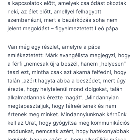
a kapcsolatok előtt, amelyek csalódást okoztak
neki, az élet előtt, amellyel felhagyott
szembenézni, mert a bezárkózás soha nem
jelent megoldást – figyelmeztetett Leó pápa.
Van még egy részlet, amelyre a pápa
emlékeztetett: Márk evangélista megjegyzi, hogy
a férfi „nemcsak újra beszél, hanem „helyesen”
teszi ezt, mintha csak azt akarná felfedni, hogy
talán „azért hagyta abba a beszédet, mert úgy
érezte, hogy helytelenül mond dolgokat, talán
alkalmatlannak érezte magát”. „Mindannyian
megtapasztaljuk, hogy félreértenek és nem
értenek meg minket. Mindannyiunknak kérnünk
kell az Urat, hogy gyógyítsa meg kommunikációs
módunkat, nemcsak azért, hogy hatékonyabbak
legyünk, hanem azért is, hogy elkerüljük mások