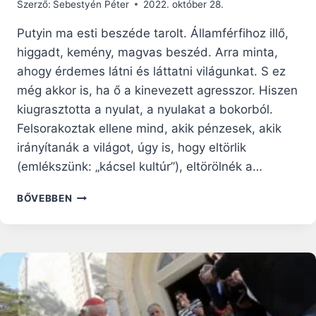
Szerző:
Sebestyén Péter
2022. október 28.
Putyin ma esti beszéde tarolt. Államférfihoz illő,
higgadt, kemény, magvas beszéd. Arra minta,
ahogy érdemes látni és láttatni világunkat. S ez
még akkor is, ha ő a kinevezett agresszor. Hiszen
kiugrasztotta a nyulat, a nyulakat a bokorból.
Felsorakoztak ellene mind, akik pénzesek, akik
irányítanák a világot, úgy is, hogy eltörlik
(emlékszünk: „kácsel kultúr”), eltörölnék a…
KINEK
BŐVEBBEN
A
FORGATÓKÖNYVE?…