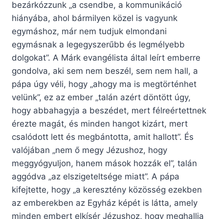
bezárkózzunk „a csendbe, a kommunikáció
hiányába, ahol bármilyen közel is vagyunk
egymáshoz, már nem tudjuk elmondani
egymásnak a legegyszerűbb és legmélyebb
dolgokat”. A Márk evangélista által leírt emberre
gondolva, aki sem nem beszél, sem nem hall, a
pápa úgy véli, hogy „ahogy ma is megtörténhet
velünk”, ez az ember „talán azért döntött úgy,
hogy abbahagyja a beszédet, mert félreértettnek
érezte magát, és minden hangot kizárt, mert
csalódott lett és megbántotta, amit hallott”. És
valójában „nem ő megy Jézushoz, hogy
meggyógyuljon, hanem mások hozzák el”, talán
aggódva „az elszigeteltsége miatt”. A pápa
kifejtette, hogy „a keresztény közösség ezekben
az emberekben az Egyház képét is látta, amely
minden embert elkísér Jézushoz, hogy meghallja