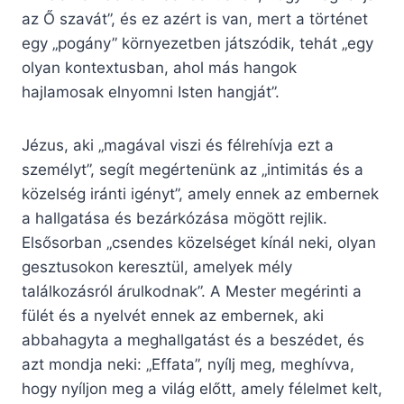
az Ő szavát”, és ez azért is van, mert a történet
egy „pogány” környezetben játszódik, tehát „egy
olyan kontextusban, ahol más hangok
hajlamosak elnyomni Isten hangját”.
Jézus, aki „magával viszi és félrehívja ezt a
személyt”, segít megértenünk az „intimitás és a
közelség iránti igényt”, amely ennek az embernek
a hallgatása és bezárkózása mögött rejlik.
Elsősorban „csendes közelséget kínál neki, olyan
gesztusokon keresztül, amelyek mély
találkozásról árulkodnak”. A Mester megérinti a
fülét és a nyelvét ennek az embernek, aki
abbahagyta a meghallgatást és a beszédet, és
azt mondja neki: „Effata”, nyílj meg, meghívva,
hogy nyíljon meg a világ előtt, amely félelmet kelt,