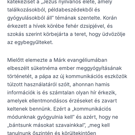
katekézisét a „Jézus nyilvános élete, amely
találkozásokból, példabeszédekből és
gyógyulásokból áll” témának szentelte. Korán
érkezett a hívek körébe fehér dzsipjével, és
szokás szerint körbejárta a teret, hogy üdvözölje
az egybegyűlteket.
Mielőtt elemezte a Márk evangéliumában
elbeszélt süketnéma ember meggyógyításának
történetét, a pápa az új kommunikációs eszközök
túlzott használatáról szólt, ahonnan hamis
információk is és számtalan olyan hír érkezik,
amelyek ellentmondásos érzéseket és zavart
keltenek bennünk. Ezért a „kommunikációs
módunknak gyógyulnia kell” és azért, hogy ne
„bántsunk másokat szavainkkal”, „meg kell
tanulnunk őszintén és körültekintően