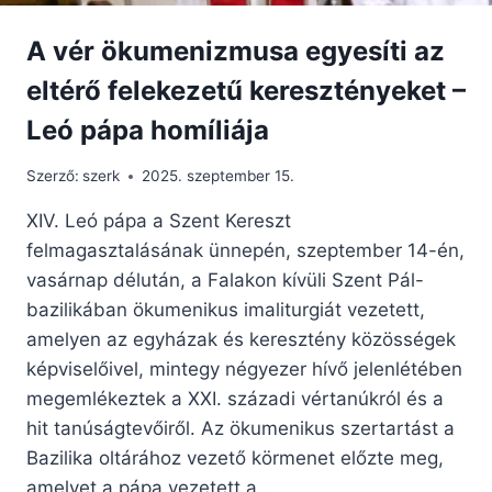
A vér ökumenizmusa egyesíti az
eltérő felekezetű keresztényeket –
Leó pápa homíliája
Szerző:
szerk
2025. szeptember 15.
XIV. Leó pápa a Szent Kereszt
felmagasztalásának ünnepén, szeptember 14-én,
vasárnap délután, a Falakon kívüli Szent Pál-
bazilikában ökumenikus imaliturgiát vezetett,
amelyen az egyházak és keresztény közösségek
képviselőivel, mintegy négyezer hívő jelenlétében
megemlékeztek a XXI. századi vértanúkról és a
hit tanúságtevőiről. Az ökumenikus szertartást a
Bazilika oltárához vezető körmenet előzte meg,
amelyet a pápa vezetett a…