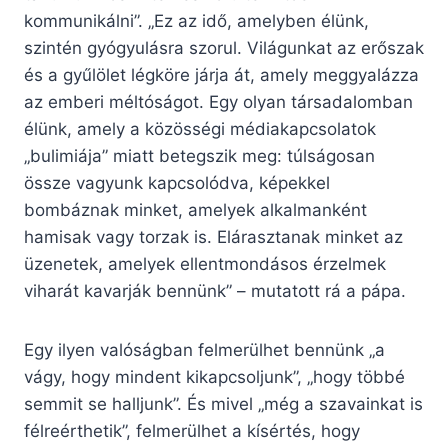
kommunikálni”. „Ez az idő, amelyben élünk,
szintén gyógyulásra szorul. Világunkat az erőszak
és a gyűlölet légköre járja át, amely meggyalázza
az emberi méltóságot. Egy olyan társadalomban
élünk, amely a közösségi médiakapcsolatok
„bulimiája” miatt betegszik meg: túlságosan
össze vagyunk kapcsolódva, képekkel
bombáznak minket, amelyek alkalmanként
hamisak vagy torzak is. Elárasztanak minket az
üzenetek, amelyek ellentmondásos érzelmek
viharát kavarják bennünk” – mutatott rá a pápa.
Egy ilyen valóságban felmerülhet bennünk „a
vágy, hogy mindent kikapcsoljunk”, „hogy többé
semmit se halljunk”. És mivel „még a szavainkat is
félreérthetik”, felmerülhet a kísértés, hogy