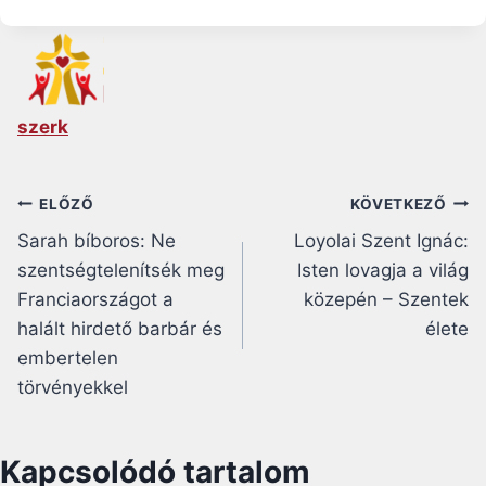
szerk
Bejegyzés
ELŐZŐ
KÖVETKEZŐ
Sarah bíboros: Ne
Loyolai Szent Ignác:
navigáció
szentségtelenítsék meg
Isten lovagja a világ
Franciaországot a
közepén – Szentek
halált hirdető barbár és
élete
embertelen
törvényekkel
Kapcsolódó tartalom