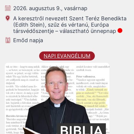
2026. augusztus 9., vasárnap
A keresztről nevezett Szent Teréz Benedikta
(Edith Stein), szűz és vértanú, Európa
társvédőszentje – választható ünnepnap
Emőd napja
NAPI EVANGÉLIUM