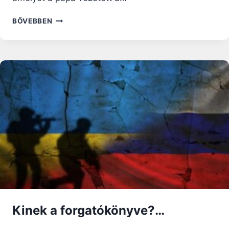
A
BŐVEBBEN
VÉR
ÖKUMENIZMUSA
EGYESÍTI
AZ
ELTÉRŐ
FELEKEZETŰ
KERESZTÉNYEKET
–
LEÓ
PÁPA
HOMÍLIÁJA
Kinek a forgatókönyve?…