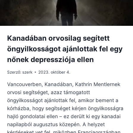
Kanadában orvosilag segített
öngyilkosságot ajánlottak fel egy
nőnek depressziója ellen
Szerző:
szerk
2023. október 4.
Vancouverben, Kanadában, Kathrin Mentlernek
orvosi segítséget, azaz támogatott
öngyilkosságot ajánlottak fel, amikor bement a
kórházba, hogy segítséget kérjen öngyilkosságra
hajló gondolatai ellen – ez derült ki egy kanadai
napilapból augusztus közepén. A helyzet
kérdéseket vet fel, miközben Franciaországban