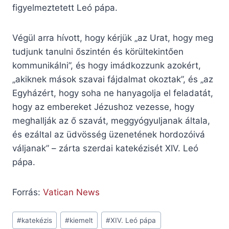
figyelmeztetett Leó pápa.
Végül arra hívott, hogy kérjük „az Urat, hogy meg
tudjunk tanulni őszintén és körültekintően
kommunikálni”, és hogy imádkozzunk azokért,
„akiknek mások szavai fájdalmat okoztak”, és „az
Egyházért, hogy soha ne hanyagolja el feladatát,
hogy az embereket Jézushoz vezesse, hogy
meghallják az ő szavát, meggyógyuljanak általa,
és ezáltal az üdvösség üzenetének hordozóivá
váljanak” – zárta szerdai katekézisét XIV. Leó
pápa.
Forrás:
Vatican News
Post
#
katekézis
#
kiemelt
#
XIV. Leó pápa
Tags: