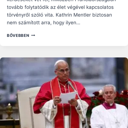
tovább folytatódik az élet végével kapcsolatos
törvényről szóló vita. Kathrin Mentler biztosan
nem számított arra, hogy ilyen…
KANADÁBAN
BŐVEBBEN
ORVOSILAG
SEGÍTETT
ÖNGYILKOSSÁGOT
AJÁNLOTTAK
FEL
EGY
NŐNEK
DEPRESSZIÓJA
ELLEN