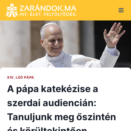
Skip
to
content
XIV. LEÓ PÁPA
A pápa katekézise a
szerdai audiencián:
Tanuljunk meg őszintén
és körültekintően