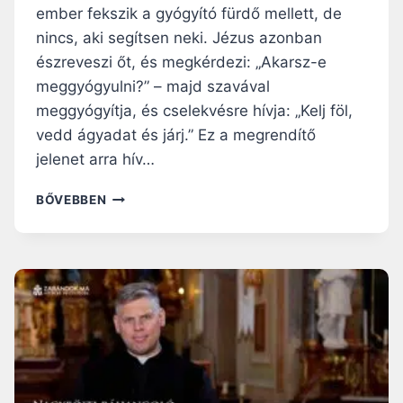
ember fekszik a gyógyító fürdő mellett, de
nincs, aki segítsen neki. Jézus azonban
észreveszi őt, és megkérdezi: „Akarsz-e
meggyógyulni?” – majd szavával
meggyógyítja, és cselekvésre hívja: „Kelj föl,
vedd ágyadat és járj.” Ez a megrendítő
jelenet arra hív…
NAGYBÖJTI
BŐVEBBEN
RÁHANGOLÓ:
„KELJ
FÖL
ÉS
JÁRJ!”
–
VAN
ÚJRAKEZDÉS,
VAN
GYÓGYULÁS