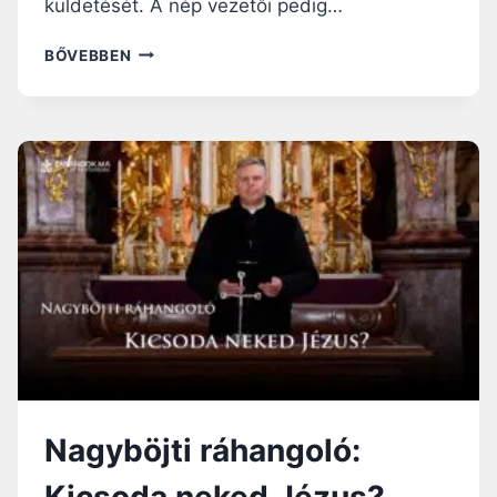
küldetését. A nép vezetői pedig…
NAGYBÖJTI
BŐVEBBEN
RÁHANGOLÓ:
KRISZTUSI
VAGYOK
–
TANÚSÁGTÉTEL
A
MINDENNAPOKBAN
Nagyböjti ráhangoló:
Kicsoda neked Jézus?