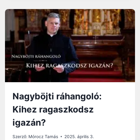
NEKED
JÉZUS?
Nagyböjti ráhangoló:
Kihez ragaszkodsz
igazán?
Szerző:
Mórocz Tamás
2025. április 3.