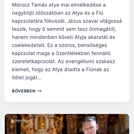
Mórocz Tamás atya mai elmélkedése a
nagyböjti időszakban az Atya és a Fiú
kapcsolatára fókuszál. Jézus szavai világossá
teszik, hogy ő semmit sem tesz önmagától,
hanem mindenben követi Atyja akaratát és
cselekedeteit. Ez a szoros, bensőséges
kapcsolat maga a Szentlélekben fennálló
szeretetkapcsolat. Az evangéliumi szakasz
kiemeli, hogy az Atya átadta a Fiúnak az
ítélet jogát…
NAGYBÖJTI
BŐVEBBEN
RÁHANGOLÓ:
MEGHÍVÁS
A
SZENTHÁROMSÁG
KÖZÖSSÉGÉBE