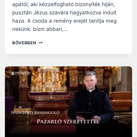
apától, aki kézzelfogható bizonyíték híján,
pusztán Jézus szavára hagyatkozva indult
haza. A csoda a remény erejét tanítja meg
nekünk: bízni abban,…
NAGYBÖJTI
BŐVEBBEN
RÁHANGOLÓ:
REMÉNY
A
VÁRAKOZÁS
CSENDJÉBEN