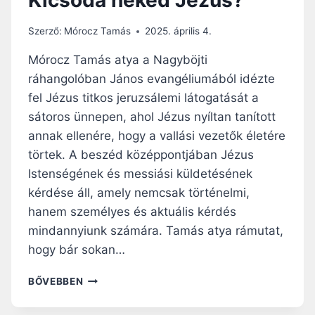
Szerző:
Mórocz Tamás
2025. április 4.
Mórocz Tamás atya a Nagyböjti
ráhangolóban János evangéliumából idézte
fel Jézus titkos jeruzsálemi látogatását a
sátoros ünnepen, ahol Jézus nyíltan tanított
annak ellenére, hogy a vallási vezetők életére
törtek. A beszéd középpontjában Jézus
Istenségének és messiási küldetésének
kérdése áll, amely nemcsak történelmi,
hanem személyes és aktuális kérdés
mindannyiunk számára. Tamás atya rámutat,
hogy bár sokan…
NAGYBÖJTI
BŐVEBBEN
RÁHANGOLÓ:
KICSODA