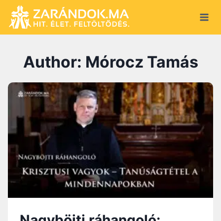
Skip
to
content
Author: Mórocz Tamás
Nagyböjti ráhangoló: