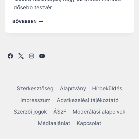
idősebb testvér…
NAGYBÖJTI
BŐVEBBEN
RÁHANGOLÓ:
PAZARLÓ
SZERETETTEL
Szerkesztőség
Alapítvány
Hírbeküldés
Impresszum
Adatkezelési tájékoztató
Szerzői jogok
ÁSzF
Moderálási alapelvek
Médiaajánlat
Kapcsolat