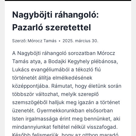
Nagyböjti ráhangoló:
Pazarló szeretettel
Szerző:
Mórocz Tamás
2025. március 30.
A Nagyböjti ráhangoló sorozatban Mórocz
Tamás atya, a Bodajki Kegyhely plébánosa,
Lukács evangéliumából a tékozló fiú
történetét állítja elmélkedésének
középpontjába. Rámutat, hogy életünk során
többször változhat, melyik szereplő
szemszögéből halljuk meg igazán a történet
üzenetét. Gyermekkorunkban elsősorban
Isten irgalmassága érint meg bennünket, aki
mindannyiunkat feltétel nélkül visszafogad.
Később felismerjük, hogy az otthon maradó