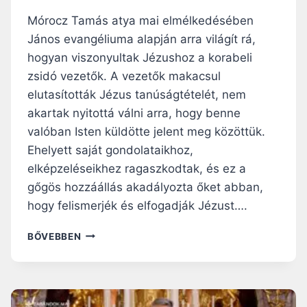
Mórocz Tamás atya mai elmélkedésében
János evangéliuma alapján arra világít rá,
hogyan viszonyultak Jézushoz a korabeli
zsidó vezetők. A vezetők makacsul
elutasították Jézus tanúságtételét, nem
akartak nyitottá válni arra, hogy benne
valóban Isten küldötte jelent meg közöttük.
Ehelyett saját gondolataikhoz,
elképzeléseikhez ragaszkodtak, és ez a
gőgös hozzáállás akadályozta őket abban,
hogy felismerjék és elfogadják Jézust….
NAGYBÖJTI
BŐVEBBEN
RÁHANGOLÓ:
KIHEZ
RAGASZKODSZ
IGAZÁN?