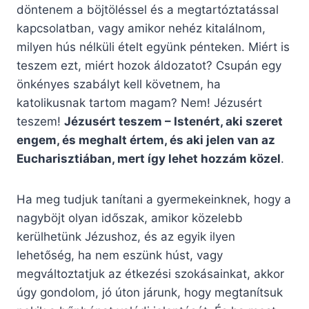
döntenem a böjtöléssel és a megtartóztatással
kapcsolatban, vagy amikor nehéz kitalálnom,
milyen hús nélküli ételt együnk pénteken. Miért is
teszem ezt, miért hozok áldozatot? Csupán egy
önkényes szabályt kell követnem, ha
katolikusnak tartom magam? Nem! Jézusért
teszem!
Jézusért teszem – Istenért, aki szeret
engem, és meghalt értem, és aki jelen van az
Eucharisztiában, mert így lehet hozzám közel
.
Ha meg tudjuk tanítani a gyermekeinknek, hogy a
nagyböjt olyan időszak, amikor közelebb
kerülhetünk Jézushoz, és az egyik ilyen
lehetőség, ha nem eszünk húst, vagy
megváltoztatjuk az étkezési szokásainkat, akkor
úgy gondolom, jó úton járunk, hogy megtanítsuk