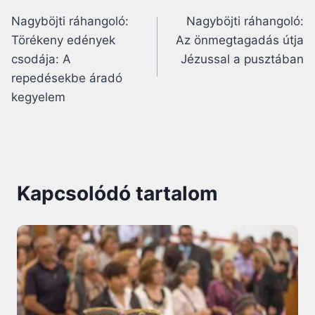
Bejegyzés
Nagyböjti ráhangoló:
Nagyböjti ráhangoló:
navigáció
Törékeny edények
Az önmegtagadás útja
csodája: A
Jézussal a pusztában
repedésekbe áradó
kegyelem
Kapcsolódó tartalom