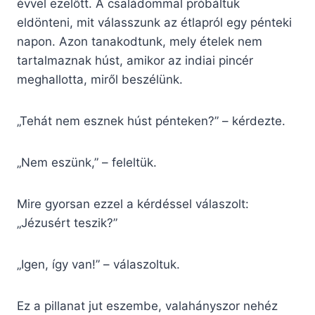
évvel ezelőtt. A családommal próbáltuk
eldönteni, mit válasszunk az étlapról egy pénteki
napon. Azon tanakodtunk, mely ételek nem
tartalmaznak húst, amikor az indiai pincér
meghallotta, miről beszélünk.
„Tehát nem esznek húst pénteken?” – kérdezte.
„Nem eszünk,” – feleltük.
Mire gyorsan ezzel a kérdéssel válaszolt:
„Jézusért teszik?”
„Igen, így van!” – válaszoltuk.
Ez a pillanat jut eszembe, valahányszor nehéz