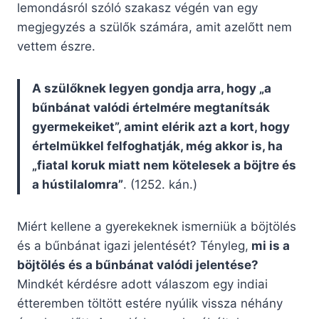
lemondásról szóló szakasz végén van egy
megjegyzés a szülők számára, amit azelőtt nem
vettem észre.
A szülőknek legyen gondja arra, hogy „a
bűnbánat valódi értelmére megtanítsák
gyermekeiket”, amint elérik azt a kort, hogy
értelmükkel felfoghatják, még akkor is, ha
„fiatal koruk miatt nem kötelesek a böjtre és
a hústilalomra”
. (1252. kán.)
Miért kellene a gyerekeknek ismerniük a böjtölés
és a bűnbánat igazi jelentését? Tényleg,
mi is a
böjtölés és a bűnbánat valódi jelentése?
Mindkét kérdésre adott válaszom egy indiai
étteremben töltött estére nyúlik vissza néhány