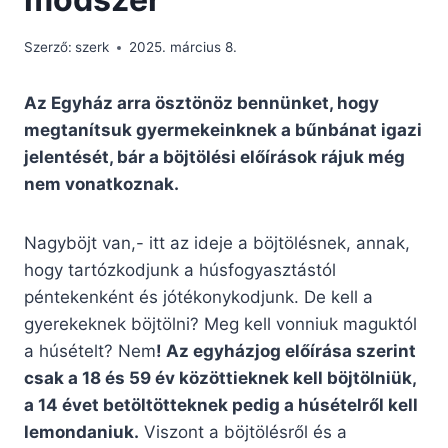
Szerző:
szerk
2025. március 8.
Az Egyház arra ösztönöz bennünket, hogy
megtanítsuk gyermekeinknek a bűnbánat igazi
jelentését, bár a böjtölési előírások rájuk még
nem vonatkoznak.
Nagyböjt van,- itt az ideje a böjtölésnek, annak,
hogy tartózkodjunk a húsfogyasztástól
péntekenként és jótékonykodjunk. De kell a
gyerekeknek böjtölni? Meg kell vonniuk maguktól
a húsételt? Nem
! Az egyházjog előírása szerint
csak a 18 és 59 év közöttieknek kell böjtölniük,
a 14 évet betöltötteknek pedig a húsételről kell
lemondaniuk.
Viszont a böjtölésről és a