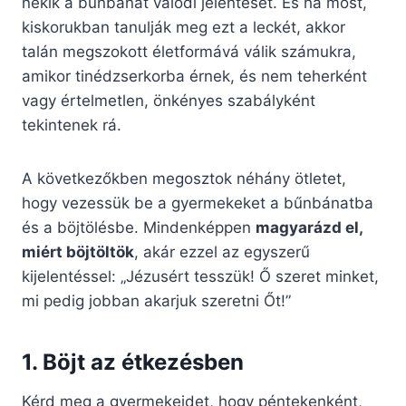
nekik a bűnbánat valódi jelentését. És ha most,
kiskorukban tanulják meg ezt a leckét, akkor
talán megszokott életformává válik számukra,
amikor tinédzserkorba érnek, és nem teherként
vagy értelmetlen, önkényes szabályként
tekintenek rá.
A következőkben megosztok néhány ötletet,
hogy vezessük be a gyermekeket a bűnbánatba
és a böjtölésbe. Mindenképpen
magyarázd el,
miért böjtöltök
, akár ezzel az egyszerű
kijelentéssel: „Jézusért tesszük! Ő szeret minket,
mi pedig jobban akarjuk szeretni Őt!”
1.
Böjt az étkezésben
Kérd meg a gyermekeidet, hogy péntekenként,