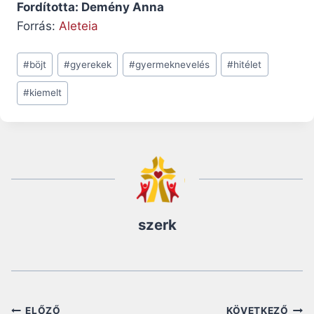
Fordította: Demény Anna
Forrás:
Aleteia
Post
#
böjt
#
gyerekek
#
gyermeknevelés
#
hitélet
Tags:
#
kiemelt
szerk
ELŐZŐ
KÖVETKEZŐ