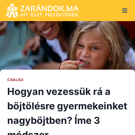
Skip
to
content
CSALÁD
Hogyan vezessük rá a
böjtölésre gyermekeinket
nagyböjtben? Íme 3
módszer