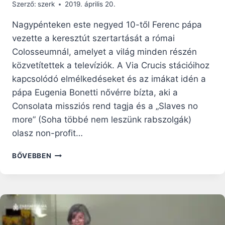
Szerző:
szerk
2019. április 20.
Nagypénteken este negyed 10-től Ferenc pápa
vezette a keresztút szertartását a római
Colosseumnál, amelyet a világ minden részén
közvetítettek a televíziók. A Via Crucis stációihoz
kapcsolódó elmélkedéseket és az imákat idén a
pápa Eugenia Bonetti nővérre bízta, aki a
Consolata missziós rend tagja és a „Slaves no
more” (Soha többé nem leszünk rabszolgák)
olasz non-profit…
FERENC
BŐVEBBEN
PÁPA
IMÁJA
NAGYPÉNTEKEN