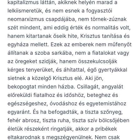
kapitalizmus láttán, akiknek helyén marad a
lelkiismeretük, és nem esnek a fogyasztói
neomarxizmus csapdájába, nem törnek-zúznak
szét mindent, ami eddig érték és normalitás volt,
hanem kitartanak őseik hite, Krisztus tanítása és
egyháza mellett. Ezek az emberek nem műfenyőt
állítanak a szoba sarkába, nem a fiatalokat vagy
az öregeket szidják, hanem összekulcsolják
kérges tenyerüket, és áhítattal, égő gyertyákkal
sietnek a közelgő Krisztus elé. Aki jön,
bekopogtat minden házba. Csillagát, angyalát
előreküldi fiatalhoz és időshöz, beteghez és
egészségeshez, óvodáshoz és egyetemistához
egyaránt. És ha befogadták, a tiszta szőnyeg,
fehér abrosz, tiszta ruha, tiszta szív bölcsőjében
életük részeként ringatják, akkor a pribékek
eltakarodnak s megszégyenülnek. Nem csak