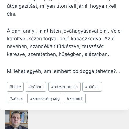
útbaigazítást, milyen úton kell járni, hogyan kell
élni.
Áldani annyi, mint Isten jóváhagyásával élni. Vele
karöltve, kézen fogva, belé kapaszkodva. Az ő
nevében, szándékait fürkészve, tetszését
keresve, szeretetben, hűségben, alázatban.
Mi lehet egyéb, ami embert boldoggá tehetne?…
Post
#
béke
#
háború
#
házszentelés
#
hitélet
Tags:
#
Jézus
#
kereszténység
#
kiemelt