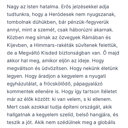
Nagy az Isten hatalma. Erős jelzésekkel adja
tudtunkra, hogy a Heródesek nem nyugszanak,
tombolnak dühükben, bár pénzük-fegyverük
annyi, mint a szemét, csak háborúzni akarnak.
Közben meg sírnak az özvegyek Rámában és
Kijevben, a Himmars-rakéták süvítenek felettük,
de a Megváltó Kisded biztonságban van. Ő majd
akkor hal meg, amikor eljön az ideje. Hogy
megváltson és üdvözítsen. Hogy nekünk életünk
legyen. Hogy áradjon a kegyelem a nyugati
egyházutálat, a fröcskölődő, pápagyalázó
kommentek ellenére is. Hogy így tartson ítéletet
már az élők között: ki van velem, s ki ellenem.
Mert csak azokkal tudja építeni országát, akik
hallgatnak a kegyelem szelíd, belső hangjára, és
teszik a jót. Akik nem szédülnek meg a globális