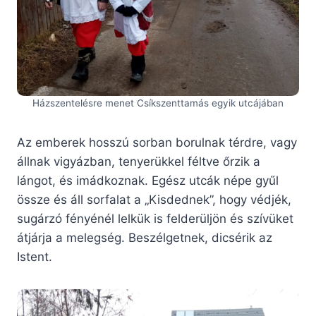
Házszentelésre menet Csíkszenttamás egyik utcájában
Az emberek hosszú sorban borulnak térdre, vagy
állnak vigyázban, tenyerükkel féltve őrzik a
lángot, és imádkoznak. Egész utcák népe gyűl
össze és áll sorfalat a „Kisdednek”, hogy védjék,
sugárzó fényénél lelkük is felderüljön és szívüket
átjárja a melegség. Beszélgetnek, dicsérik az
Istent.