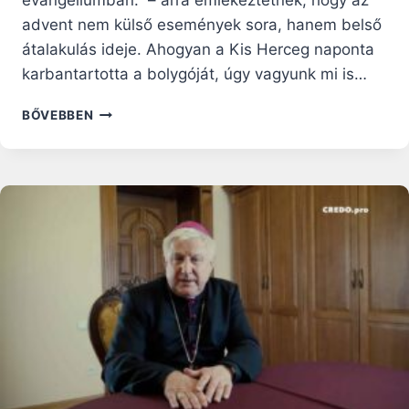
evangéliumban.” – arra emlékeztetnek, hogy az
advent nem külső események sora, hanem belső
átalakulás ideje. Ahogyan a Kis Herceg naponta
karbantartotta a bolygóját, úgy vagyunk mi is…
ADVENTI
BŐVEBBEN
RÁHANGOLÓ:
TELIK
VAGY
MÚLIK
AZ
IDŐ?
ADVENT
LÉNYEGE
EGYETLEN
KÉRDÉSBEN