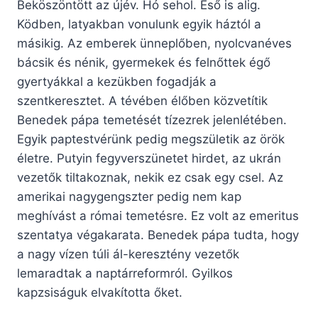
Beköszöntött az újév. Hó sehol. Eső is alig.
Ködben, latyakban vonulunk egyik háztól a
másikig. Az emberek ünneplőben, nyolcvanéves
bácsik és nénik, gyermekek és felnőttek égő
gyertyákkal a kezükben fogadják a
szentkeresztet. A tévében élőben közvetítik
Benedek pápa temetését tízezrek jelenlétében.
Egyik paptestvérünk pedig megszületik az örök
életre. Putyin fegyverszünetet hirdet, az ukrán
vezetők tiltakoznak, nekik ez csak egy csel. Az
amerikai nagygengszter pedig nem kap
meghívást a római temetésre. Ez volt az emeritus
szentatya végakarata. Benedek pápa tudta, hogy
a nagy vízen túli ál-keresztény vezetők
lemaradtak a naptárreformról. Gyilkos
kapzsiságuk elvakította őket.