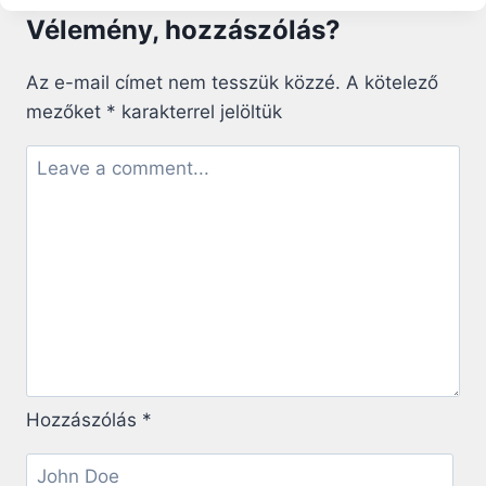
IS
Vélemény, hozzászólás?
IMÁDKOZNAK
FERENC
PÁPA
Az e-mail címet nem tesszük közzé.
A kötelező
LÁTOGATÁSÁNAK
mezőket
*
karakterrel jelöltük
EREDMÉNYESSÉGÉÉRT
Hozzászólás
*