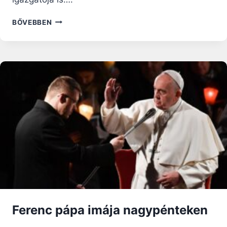
ODESSZAI
BŐVEBBEN
PÜSPÖK:
„A
GONOSZ
CSAK
AZÉRT
GYŐZEDELMESKEDIK,
MERT
A
JÓ
EMBEREK
NEM
TESZNEK
SEMMIT”
Ferenc pápa imája nagypénteken