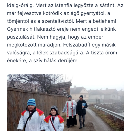
ideig-óráig. Mert az Istenfia legyőzte a sátánt. Az
már fejvesztve kotródik az égő gyertyától, a
tömjéntől és a szenteltvíztől. Mert a betlehemi
Gyermek hitfakasztó ereje nem engedi lelkünk
pusztulását. Nem hagyja, hogy az ember
megkötözött maradjon. Felszabadít egy másik
valóságra, a lélek szabadságára. A tiszta öröm
énekére, a szív hálás derűjére.