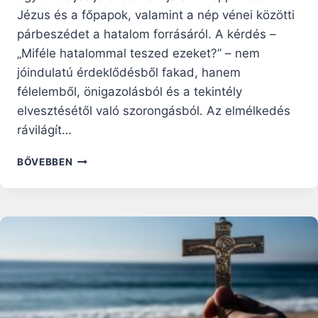
Jézus és a főpapok, valamint a nép vénei közötti
párbeszédet a hatalom forrásáról. A kérdés –
„Miféle hatalommal teszed ezeket?” – nem
jóindulatú érdeklődésből fakad, hanem
félelemből, önigazolásból és a tekintély
elvesztésétől való szorongásból. Az elmélkedés
rávilágít…
ADVENTI
BŐVEBBEN
RÁHANGOLÓ:
„MIFÉLE
HATALOMMAL?”
–
ŐSZINTE
KÉRDEZÉS
ÉS
BELSŐ
SZABADSÁG