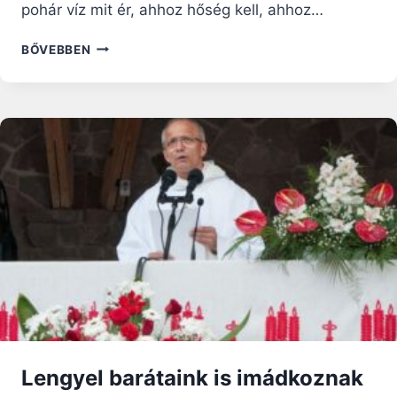
pohár víz mit ér, ahhoz hőség kell, ahhoz…
ÉLTETŐ
BŐVEBBEN
VÍZ
–
GONDOLATOK
NAGYBÖJT
3.
VASÁRNAPJÁRA
Lengyel barátaink is imádkoznak