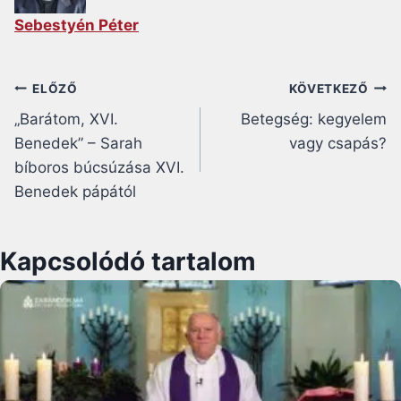
Sebestyén Péter
Bejegyzés
ELŐZŐ
KÖVETKEZŐ
„Barátom, XVI.
Betegség: kegyelem
navigáció
Benedek” – Sarah
vagy csapás?
bíboros búcsúzása XVI.
Benedek pápától
Kapcsolódó tartalom