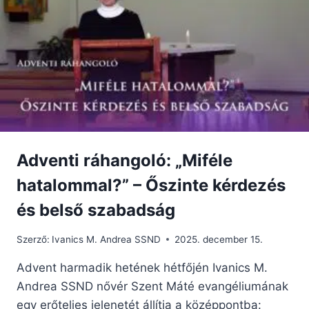
Adventi ráhangoló: „Miféle
hatalommal?” – Őszinte kérdezés
és belső szabadság
Szerző:
Ivanics M. Andrea SSND
2025. december 15.
Advent harmadik hetének hétfőjén Ivanics M.
Andrea SSND nővér Szent Máté evangéliumának
egy erőteljes jelenetét állítja a középpontba: