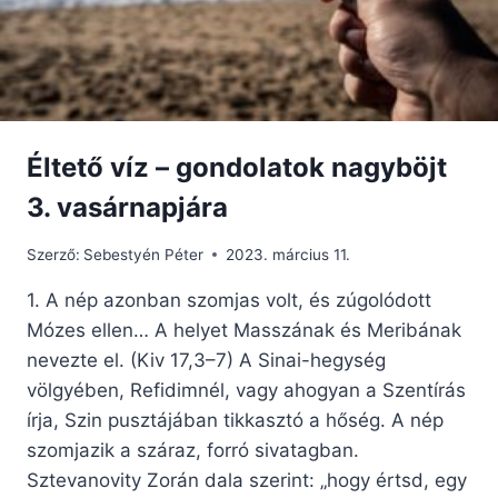
Éltető víz – gondolatok nagyböjt
3. vasárnapjára
Szerző:
Sebestyén Péter
2023. március 11.
1. A nép azonban szomjas volt, és zúgolódott
Mózes ellen… A helyet Masszának és Meribának
nevezte el. (Kiv 17,3–7) A Sinai-hegység
völgyében, Refidimnél, vagy ahogyan a Szentírás
írja, Szin pusztájában tikkasztó a hőség. A nép
szomjazik a száraz, forró sivatagban.
Sztevanovity Zorán dala szerint: „hogy értsd, egy