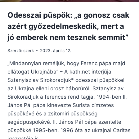
Odesszai püspök: „a gonosz csak
azért győzedelmeskedik, mert a
jó emberek nem tesznek semmit”
Szerző:
szerk
2023. április 12.
„Mindannyian reméljük, hogy Ferenc pápa majd
ellátogat Ukrajnába” – A kath.net interjúja
Sztanyiszlav Sirokoradjuk* odesszai püspökkel
az Ukrajna elleni orosz háborúról. Sztanyiszlav
Sirokoradjuk a ferences rend tagja. 1994-ben II.
János Pál pápa kinevezte Surista címzetes
püspökévé és a zsitomiri püspökség
segédpüspökévé. II. János Pál pápa szentelte
püspökké 1995-ben. 1996 óta az ukrajnai Caritas
igazgatója is….