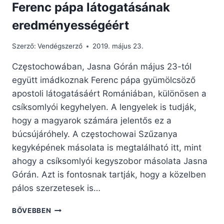
Ferenc pápa látogatásának
eredményességéért
Szerző:
Vendégszerző
2019. május 23.
Częstochowában, Jasna Górán május 23-tól
együtt imádkoznak Ferenc pápa gyümölcsöző
apostoli látogatásáért Romániában, különösen a
csíksomlyói kegyhelyen. A lengyelek is tudják,
hogy a magyarok számára jelentős ez a
búcsújáróhely. A częstochowai Szűzanya
kegyképének másolata is megtalálható itt, mint
ahogy a csíksomlyói kegyszobor másolata Jasna
Górán. Azt is fontosnak tartják, hogy a közelben
pálos szerzetesek is…
LENGYEL
BŐVEBBEN
BARÁTAINK