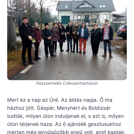
Házszentelés Csíkszenttamáson
Mert ez a nap az Úré. Az áldás napja. Ő ma
házhoz jött. Gáspár, Menyhért és Boldizsár
tudták, milyen úton induljanak el, s azt is, milyen
úton térjenek haza. Az ő ajándék gesztusukhoz
mérten még lenyűgözőbb erejű volt, amit kaptak: