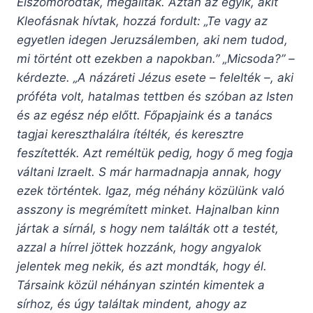
Elszomorodtak, megálltak. Aztán az egyik, akit
Kleofásnak hívtak, hozzá fordult: „Te vagy az
egyetlen idegen Jeruzsálemben, aki nem tudod,
mi történt ott ezekben a napokban.” „Micsoda?” –
kérdezte. „A názáreti Jézus esete – felelték –, aki
próféta volt, hatalmas tettben és szóban az Isten
és az egész nép előtt. Főpapjaink és a tanács
tagjai kereszthalálra ítélték, és keresztre
feszítették. Azt reméltük pedig, hogy ő meg fogja
váltani Izraelt. S már harmadnapja annak, hogy
ezek történtek. Igaz, még néhány közülünk való
asszony is megrémített minket. Hajnalban kinn
jártak a sírnál, s hogy nem találták ott a testét,
azzal a hírrel jöttek hozzánk, hogy angyalok
jelentek meg nekik, és azt mondták, hogy él.
Társaink közül néhányan szintén kimentek a
sírhoz, és úgy találtak mindent, ahogy az