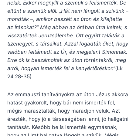
nekik. Ekkor megnyílt a szemük s felismerték. De
eltűnt a szemük elől. „Hát nem lángolt a szívünk –
mondták –, amikor beszélt az úton és kifejtette
az Írásokat?” Még abban az órában útra keltek, s
visszatértek Jeruzsálembe. Ott együtt találták a
tizenegyet, s társaikat. Azzal fogadták őket, hogy
valóban feltámadt az Úr, és megjelent Simonnak.
Erre ők is beszámoltak az úton történtekről, meg
arról, hogyan ismerték fel a kenyértöréskor.”
(Lk
24,28-35)
Az emmauszi tanítványokra az úton Jézus akkora
hatást gyakorolt, hogy bár nem ismerték fel,
mégis marasztalták, hogy maradjon velük. Azt
érezték, hogy jó a társaságában lenni, jó hallgatni
tanítását. Később be is ismerték egymásnak,
hogy az Urat hallgatva lángolt a szívük. Mégis