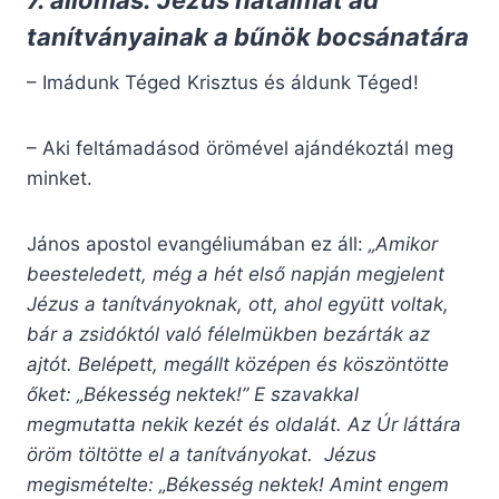
7. állomás: Jézus hatalmat ad
tanítványainak a bűnök bocsánatára
– Imádunk Téged Krisztus és áldunk Téged!
– Aki feltámadásod örömével ajándékoztál meg
minket.
János apostol evangéliumában ez áll:
„Amikor
beesteledett, még a hét első napján megjelent
Jézus a tanítványoknak, ott, ahol együtt voltak,
bár a zsidóktól való félelmükben bezárták az
ajtót. Belépett, megállt középen és köszöntötte
őket: „Békesség nektek!” E szavakkal
megmutatta nekik kezét és oldalát. Az Úr láttára
öröm töltötte el a tanítványokat. Jézus
megismételte: „Békesség nektek! Amint engem