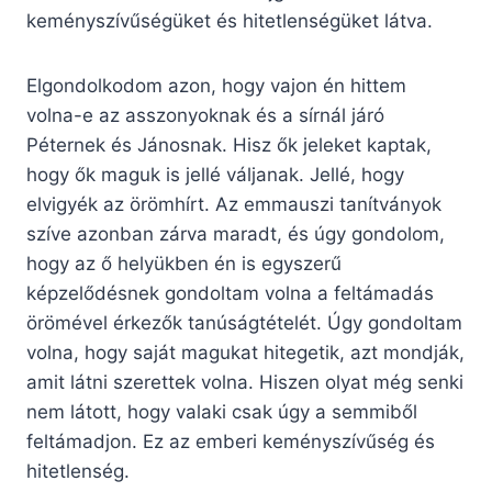
keményszívűségüket és hitetlenségüket látva.
Elgondolkodom azon, hogy vajon én hittem
volna-e az asszonyoknak és a sírnál járó
Péternek és Jánosnak. Hisz ők jeleket kaptak,
hogy ők maguk is jellé váljanak. Jellé, hogy
elvigyék az örömhírt. Az emmauszi tanítványok
szíve azonban zárva maradt, és úgy gondolom,
hogy az ő helyükben én is egyszerű
képzelődésnek gondoltam volna a feltámadás
örömével érkezők tanúságtételét. Úgy gondoltam
volna, hogy saját magukat hitegetik, azt mondják,
amit látni szerettek volna. Hiszen olyat még senki
nem látott, hogy valaki csak úgy a semmiből
feltámadjon. Ez az emberi keményszívűség és
hitetlenség.