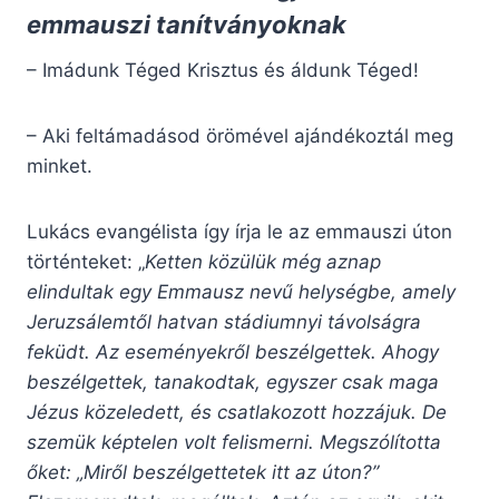
emmauszi tanítványoknak
– Imádunk Téged Krisztus és áldunk Téged!
– Aki feltámadásod örömével ajándékoztál meg
minket.
Lukács evangélista így írja le az emmauszi úton
történteket: „
Ketten közülük még aznap
elindultak egy Emmausz nevű helységbe, amely
Jeruzsálemtől hatvan stádiumnyi távolságra
feküdt. Az eseményekről beszélgettek. Ahogy
beszélgettek, tanakodtak, egyszer csak maga
Jézus közeledett, és csatlakozott hozzájuk. De
szemük képtelen volt felismerni. Megszólította
őket: „Miről beszélgettetek itt az úton?”