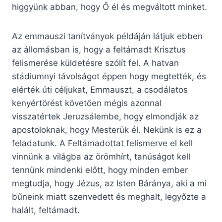
higgyünk abban, hogy Ő él és megváltott minket.
Az emmauszi tanítványok példáján látjuk ebben
az állomásban is, hogy a feltámadt Krisztus
felismerése küldetésre szólít fel. A hatvan
stádiumnyi távolságot éppen hogy megtették, és
elérték úti céljukat, Emmauszt, a csodálatos
kenyértörést követően mégis azonnal
visszatértek Jeruzsálembe, hogy elmondják az
apostoloknak, hogy Mesterük él. Nekünk is ez a
feladatunk. A Feltámadottat felismerve el kell
vinnünk a világba az örömhírt, tanúságot kell
tennünk mindenki előtt, hogy minden ember
megtudja, hogy Jézus, az Isten Báránya, aki a mi
bűneink miatt szenvedett és meghalt, legyőzte a
halált, feltámadt.