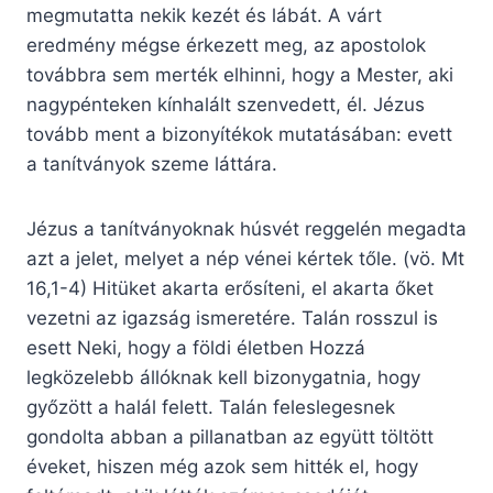
megmutatta nekik kezét és lábát. A várt
eredmény mégse érkezett meg, az apostolok
továbbra sem merték elhinni, hogy a Mester, aki
nagypénteken kínhalált szenvedett, él. Jézus
tovább ment a bizonyítékok mutatásában: evett
a tanítványok szeme láttára.
Jézus a tanítványoknak húsvét reggelén megadta
azt a jelet, melyet a nép vénei kértek tőle. (vö. Mt
16,1-4) Hitüket akarta erősíteni, el akarta őket
vezetni az igazság ismeretére. Talán rosszul is
esett Neki, hogy a földi életben Hozzá
legközelebb állóknak kell bizonygatnia, hogy
győzött a halál felett. Talán feleslegesnek
gondolta abban a pillanatban az együtt töltött
éveket, hiszen még azok sem hitték el, hogy