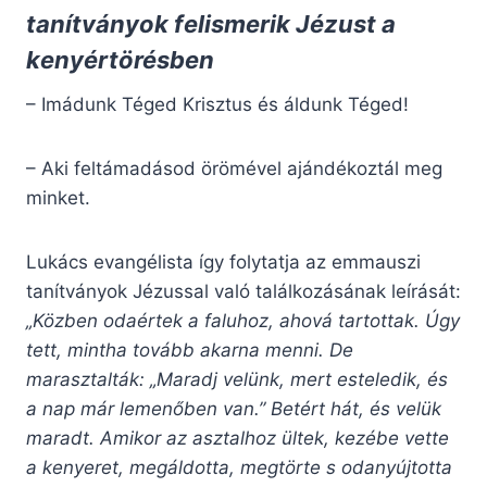
tanítványok felismerik Jézust a
kenyértörésben
– Imádunk Téged Krisztus és áldunk Téged!
– Aki feltámadásod örömével ajándékoztál meg
minket.
Lukács evangélista így folytatja az emmauszi
tanítványok Jézussal való találkozásának leírását:
„Közben odaértek a faluhoz, ahová tartottak. Úgy
tett, mintha tovább akarna menni. De
marasztalták: „Maradj velünk, mert esteledik, és
a nap már lemenőben van.” Betért hát, és velük
maradt. Amikor az asztalhoz ültek, kezébe vette
a kenyeret, megáldotta, megtörte s odanyújtotta