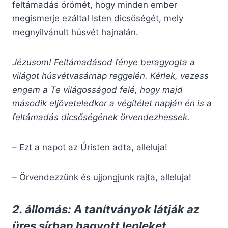
feltámadás örömét, hogy minden ember
megismerje ezáltal Isten dicsőségét, mely
megnyilvánult húsvét hajnalán.
Jézusom! Feltámadásod fénye beragyogta a
világot húsvétvasárnap reggelén. Kérlek, vezess
engem a Te világosságod felé, hogy majd
második eljöveteledkor a végítélet napján én is a
feltámadás dicsőségének örvendezhessek.
– Ezt a napot az Úristen adta, alleluja!
– Örvendezzünk és ujjongjunk rajta, alleluja!
2. állomás: A tanítványok látják az
üres sírban hagyott lepleket