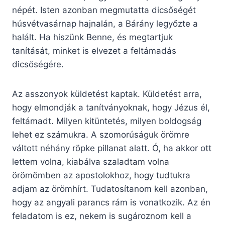
népét. Isten azonban megmutatta dicsőségét
húsvétvasárnap hajnalán, a Bárány legyőzte a
halált. Ha hiszünk Benne, és megtartjuk
tanítását, minket is elvezet a feltámadás
dicsőségére.
Az asszonyok küldetést kaptak. Küldetést arra,
hogy elmondják a tanítványoknak, hogy Jézus él,
feltámadt. Milyen kitüntetés, milyen boldogság
lehet ez számukra. A szomorúságuk örömre
váltott néhány röpke pillanat alatt. Ó, ha akkor ott
lettem volna, kiabálva szaladtam volna
örömömben az apostolokhoz, hogy tudtukra
adjam az örömhírt. Tudatosítanom kell azonban,
hogy az angyali parancs rám is vonatkozik. Az én
feladatom is ez, nekem is sugároznom kell a