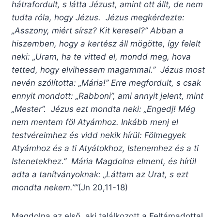
hátrafordult, s látta Jézust, amint ott állt, de nem
tudta róla, hogy Jézus. Jézus megkérdezte:
„Asszony, miért sírsz? Kit keresel?” Abban a
hiszemben, hogy a kertész áll mögötte, így felelt
neki: „Uram, ha te vitted el, mondd meg, hova
tetted, hogy elvihessem magammal.” Jézus most
nevén szólította: „Mária!” Erre megfordult, s csak
ennyit mondott: „Rabboni”, ami annyit jelent, mint
„Mester”. Jézus ezt mondta neki: „Engedj! Még
nem mentem föl Atyámhoz. Inkább menj el
testvéreimhez és vidd nekik hírül: Fölmegyek
Atyámhoz és a ti Atyátokhoz, Istenemhez és a ti
Istenetekhez.” Mária Magdolna elment, és hírül
adta a tanítványoknak: „Láttam az Urat, s ezt
mondta nekem.””
(Jn 20,11-18)
Magdolna az első, aki találkozott a Feltámadottal.