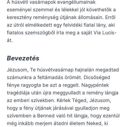
A húsvéti vasárnapok evangéliumainak
eseményei szemmel és lélekkel jól követhetők a
keresztény reménység útjának állomásain. Erről
az útról elmélkedett egy felvidéki fiatal lány, aki
fiatalos szemszögből írta meg a saját Via Lucis-
át.
Bevezetés
Jézusom, Te húsvétvasárnap hajnalán megadtad
számunkra a feltámadás örömét. Dicsőséged
fénye ragyogta be azt a reggelt. Nagypéntek
tragédiája után újra meggyulladt a remény lángja
az emberi szívekben. Kérlek Téged, Jézusom,
hogy a fény útjának járásával gyulladjon meg
szívemben a Benned való hit lángja, hogy ezentúl
még inkább merjem átadni életem Neked, ki