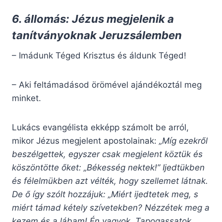
6. állomás: Jézus megjelenik a
tanítványoknak Jeruzsálemben
– Imádunk Téged Krisztus és áldunk Téged!
– Aki feltámadásod örömével ajándékoztál meg
minket.
Lukács evangélista ekképp számolt be arról,
mikor Jézus megjelent apostolainak:
„Míg ezekről
beszélgettek, egyszer csak megjelent köztük és
köszöntötte őket: „Békesség nektek!” Ijedtükben
és félelmükben azt vélték, hogy szellemet látnak.
De ő így szólt hozzájuk: „Miért ijedtetek meg, s
miért támad kétely szívetekben? Nézzétek meg a
kezem és a lábam! Én vagyok. Tapogassatok