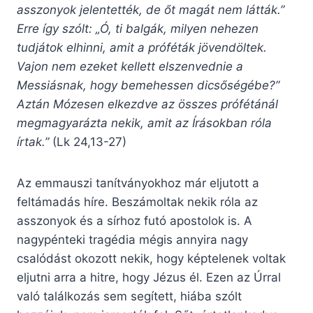
asszonyok jelentették, de őt magát nem látták.”
Erre így szólt: „Ó, ti balgák, milyen nehezen
tudjátok elhinni, amit a próféták jövendöltek.
Vajon nem ezeket kellett elszenvednie a
Messiásnak, hogy bemehessen dicsőségébe?”
Aztán Mózesen elkezdve az összes prófétánál
megmagyarázta nekik, amit az Írásokban róla
írtak.”
(Lk 24,13-27)
Az emmauszi tanítványokhoz már eljutott a
feltámadás híre. Beszámoltak nekik róla az
asszonyok és a sírhoz futó apostolok is. A
nagypénteki tragédia mégis annyira nagy
csalódást okozott nekik, hogy képtelenek voltak
eljutni arra a hitre, hogy Jézus él. Ezen az Úrral
való találkozás sem segített, hiába szólt