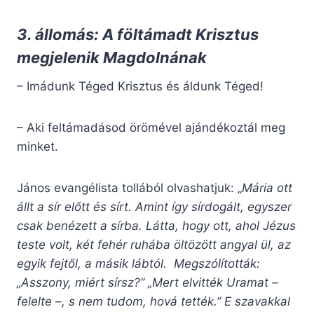
3. állomás: A föltámadt Krisztus
megjelenik Magdolnának
– Imádunk Téged Krisztus és áldunk Téged!
– Aki feltámadásod örömével ajándékoztál meg
minket.
János evangélista tollából olvashatjuk: „
Mária ott
állt a sír előtt és sírt. Amint így sírdogált, egyszer
csak benézett a sírba. Látta, hogy ott, ahol Jézus
teste volt, két fehér ruhába öltözött angyal ül, az
egyik fejtől, a másik lábtól. Megszólították:
„Asszony, miért sírsz?” „Mert elvitték Uramat –
felelte –, s nem tudom, hová tették.” E szavakkal