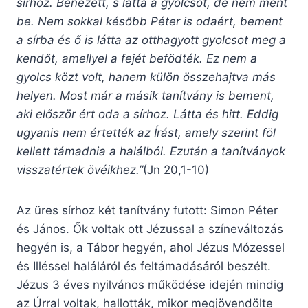
sírhoz. Benézett, s látta a gyolcsot, de nem ment
be. Nem sokkal később Péter is odaért, bement
a sírba és ő is látta az otthagyott gyolcsot meg a
kendőt, amellyel a fejét befödték. Ez nem a
gyolcs közt volt, hanem külön összehajtva más
helyen. Most már a másik tanítvány is bement,
aki először ért oda a sírhoz. Látta és hitt. Eddig
ugyanis nem értették az Írást, amely szerint föl
kellett támadnia a halálból. Ezután a tanítványok
visszatértek övéikhez.”
(Jn 20,1-10)
Az üres sírhoz két tanítvány futott: Simon Péter
és János. Ők voltak ott Jézussal a színeváltozás
hegyén is, a Tábor hegyén, ahol Jézus Mózessel
és Illéssel haláláról és feltámadásáról beszélt.
Jézus 3 éves nyilvános működése idején mindig
az Úrral voltak, hallották, mikor megjövendölte