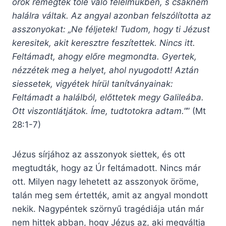
őrök remegtek tőle való félelmükben, s csaknem
halálra váltak. Az angyal azonban felszólította az
asszonyokat: „Ne féljetek! Tudom, hogy ti Jézust
keresitek, akit keresztre feszítettek. Nincs itt.
Feltámadt, ahogy előre megmondta. Gyertek,
nézzétek meg a helyet, ahol nyugodott! Aztán
siessetek, vigyétek hírül tanítványainak:
Feltámadt a halálból, előttetek megy Galileába.
Ott viszontlátjátok. Íme, tudtotokra adtam.”
” (Mt
28:1-7)
Jézus sírjához az asszonyok siettek, és ott
megtudták, hogy az Úr feltámadott. Nincs már
ott. Milyen nagy lehetett az asszonyok öröme,
talán meg sem értették, amit az angyal mondott
nekik. Nagypéntek szörnyű tragédiája után már
nem hittek abban, hogy Jézus az, aki megváltja