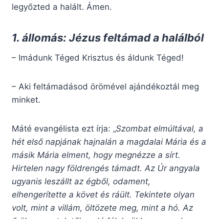
legyőzted a halált. Ámen.
1. állomás: Jézus feltámad a halálból
– Imádunk Téged Krisztus és áldunk Téged!
– Aki feltámadásod örömével ajándékoztál meg
minket.
Máté evangélista ezt írja: „
Szombat elmúltával, a
hét első napjának hajnalán a magdalai Mária és a
másik Mária elment, hogy megnézze a sírt.
Hirtelen nagy földrengés támadt. Az Úr angyala
ugyanis leszállt az égből, odament,
elhengerítette a követ és ráült. Tekintete olyan
volt, mint a villám, öltözete meg, mint a hó. Az