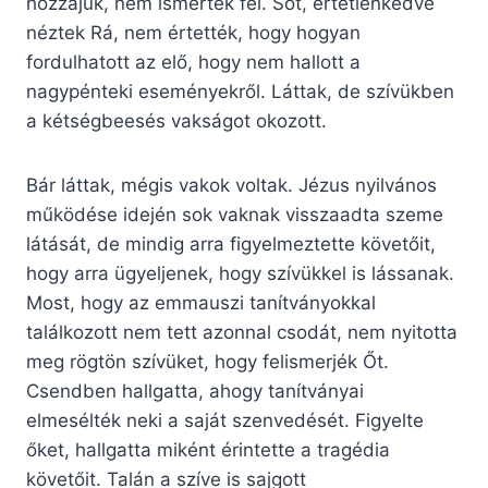
hozzájuk, nem ismerték fel. Sőt, értetlenkedve
néztek Rá, nem értették, hogy hogyan
fordulhatott az elő, hogy nem hallott a
nagypénteki eseményekről. Láttak, de szívükben
a kétségbeesés vakságot okozott.
Bár láttak, mégis vakok voltak. Jézus nyilvános
működése idején sok vaknak visszaadta szeme
látását, de mindig arra figyelmeztette követőit,
hogy arra ügyeljenek, hogy szívükkel is lássanak.
Most, hogy az emmauszi tanítványokkal
találkozott nem tett azonnal csodát, nem nyitotta
meg rögtön szívüket, hogy felismerjék Őt.
Csendben hallgatta, ahogy tanítványai
elmesélték neki a saját szenvedését. Figyelte
őket, hallgatta miként érintette a tragédia
követőit. Talán a szíve is sajgott