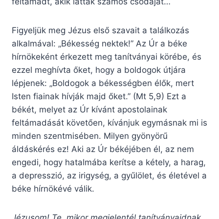
feltámadt, akik látták számos csodáját…
Figyeljük meg Jézus első szavait a találkozás
alkalmával: „Békesség nektek!” Az Úr a béke
hírnökeként érkezett meg tanítványai körébe, és
ezzel meghívta őket, hogy a boldogok útjára
lépjenek: „Boldogok a békességben élők, mert
Isten fiainak hívják majd őket.” (Mt 5,9) Ezt a
békét, melyet az Úr kívánt apostolainak
feltámadását követően, kívánjuk egymásnak mi is
minden szentmisében. Milyen gyönyörű
áldáskérés ez! Aki az Úr békéjében él, az nem
engedi, hogy hatalmába kerítse a kétely, a harag,
a depresszió, az irigység, a gyűlölet, és életével a
béke hírnökévé válik.
Jézusom! Te, mikor megjelentél tanítványaidnak,