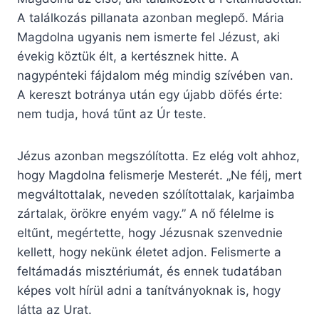
A találkozás pillanata azonban meglepő. Mária
Magdolna ugyanis nem ismerte fel Jézust, aki
évekig köztük élt, a kertésznek hitte. A
nagypénteki fájdalom még mindig szívében van.
A kereszt botránya után egy újabb döfés érte:
nem tudja, hová tűnt az Úr teste.
Jézus azonban megszólította. Ez elég volt ahhoz,
hogy Magdolna felismerje Mesterét. „Ne félj, mert
megváltottalak, neveden szólítottalak, karjaimba
zártalak, örökre enyém vagy.” A nő félelme is
eltűnt, megértette, hogy Jézusnak szenvednie
kellett, hogy nekünk életet adjon. Felismerte a
feltámadás misztériumát, és ennek tudatában
képes volt hírül adni a tanítványoknak is, hogy
látta az Urat.