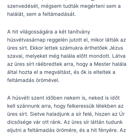
szenvedését, mégsem tudták megérteni sem a
halálát, sem a feltámadását.
A hit világosságára a két tanítvány
húsvétvasárnap reggelén jutott el, mikor látták az
üres sírt. Ekkor lettek számukra érthetőek Jézus
szavai, melyeket még halála előtt mondott. Látva
az üres sírt ráébredtek arra, hogy a Mester halála
által hozta el a megváltást, és ők is elteltek a
feltámadás örömével.
A húsvéti szent időben nekem is, neked is időt
kell szánnunk arra, hogy felkeressük lélekben az
üres sírt. Sietve haladjunk a sír felé, hiszen az Úr
dicsősége vár ott ránk. Az üres sír láttán tudunk
eljutni a feltámadás örömére, és a hit fényére. Az