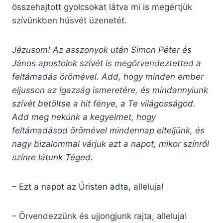
összehajtott gyolcsokat látva mi is megértjük
szívünkben húsvét üzenetét.
Jézusom! Az asszonyok után Simon Péter és
János apostolok szívét is megörvendeztetted a
feltámadás örömével. Add, hogy minden ember
eljusson az igazság ismeretére, és mindannyiunk
szívét betöltse a hit fénye, a Te világosságod.
Add meg nekünk a kegyelmet, hogy
feltámadásod örömével mindennap elteljünk, és
nagy bizalommal várjuk azt a napot, mikor színről
színre látunk Téged.
– Ezt a napot az Úristen adta, alleluja!
– Örvendezzünk és ujjongjunk rajta, alleluja!