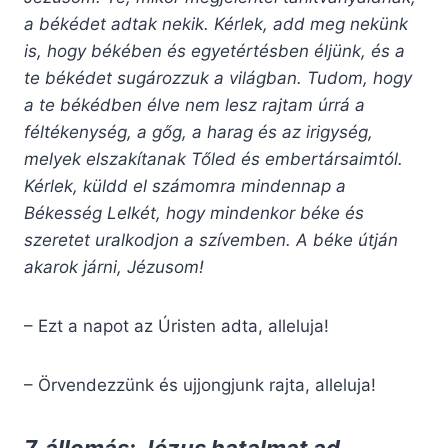
a békédet adtak nekik. Kérlek, add meg nekünk
is, hogy békében és egyetértésben éljünk, és a
te békédet sugározzuk a világban. Tudom, hogy
a te békédben élve nem lesz rajtam úrrá a
féltékenység, a gőg, a harag és az irigység,
melyek elszakítanak Tőled és embertársaimtól.
Kérlek, küldd el számomra mindennap a
Békesség Lelkét, hogy mindenkor béke és
szeretet uralkodjon a szívemben. A béke útján
akarok járni, Jézusom!
– Ezt a napot az Úristen adta, alleluja!
– Örvendezzünk és ujjongjunk rajta, alleluja!