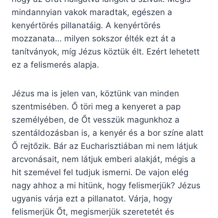
mindannyian vakok maradtak, egészen a
kenyértörés pillanatáig. A kenyértörés
mozzanata… milyen sokszor élték ezt át a
tanítványok, míg Jézus köztük élt. Ezért lehetett
ez a felismerés alapja.
Jézus ma is jelen van, köztünk van minden
szentmisében. Ő töri meg a kenyeret a pap
személyében, de Őt vesszük magunkhoz a
szentáldozásban is, a kenyér és a bor színe alatt
Ő rejtőzik. Bár az Eucharisztiában mi nem látjuk
arcvonásait, nem látjuk emberi alakját, mégis a
hit szemével fel tudjuk ismerni. De vajon elég
nagy ahhoz a mi hitünk, hogy felismerjük? Jézus
ugyanis várja ezt a pillanatot. Várja, hogy
felismerjük Őt, megismerjük szeretetét és