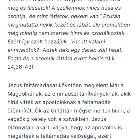
meg és lássatok! A szellemnek nincs húsa és
csontja, de mint látjátok, nekem van.” Ezután
megmutatta nekik kezét és lábát. De örömükben
még mindig nem mertek hinni és csodálkoztak.
Ezért így szólt hozzájuk: „Van itt valami
ennivalótok?” Adtak neki egy darab sült halat.
Fogta és a szemük láttára evett belőle.”
(Lk
24,36-43)
Jézus feltámadását követően megjelent Mária
Magdolnának, az emmauszi tanítványoknak, akik
hírül vitték az apostoloknak a feltámadás
örömhírét. Ők az Úr láttán mégse mertek hinni, a
végsőkig kétely volt a szívükben. Jézus
bizonyítani akart: vágya, hogy az apostolok is
megértsék a feltámadás valóságát, ezért