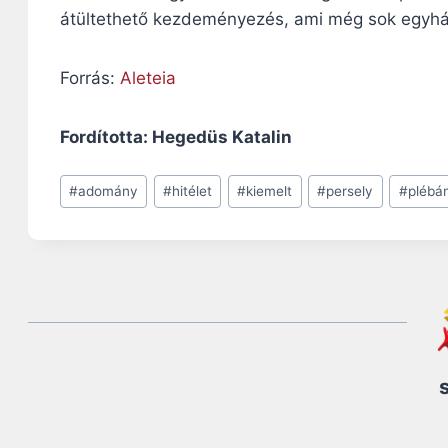
átültethető kezdeményezés, ami még sok egyhá
Forrás:
Aleteia
Fordította: Hegedüs Katalin
Post
#
adomány
#
hitélet
#
kiemelt
#
persely
#
plébá
Tags: