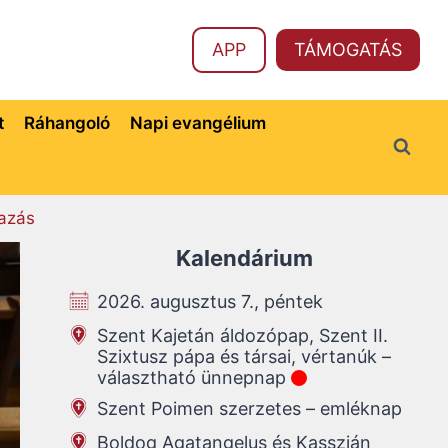
APP
TÁMOGATÁS
t
Ráhangoló
Napi evangélium
azás
Kalendárium
2026. augusztus 7., péntek
Szent Kajetán áldozópap, Szent II.
Szixtusz pápa és társai, vértanúk –
választható ünnepnap
Szent Poimen szerzetes – emléknap
Boldog Agatangelus és Kasszián