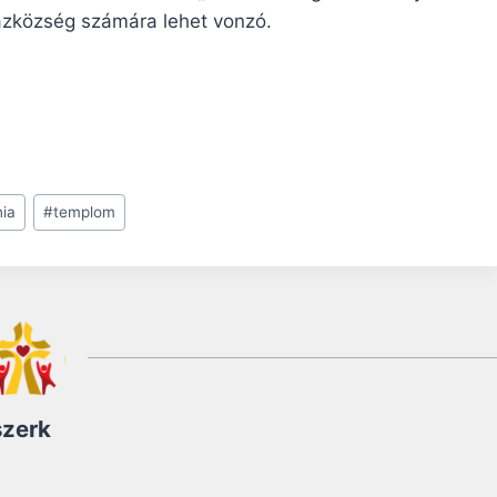
zközség számára lehet vonzó.
nia
#
templom
szerk