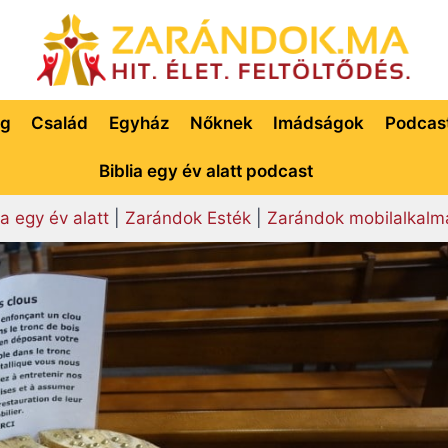
ég
Család
Egyház
Nőknek
Imádságok
Podcas
Biblia egy év alatt podcast
ia egy év alatt
|
Zarándok Esték
|
Zarándok mobilalkalm