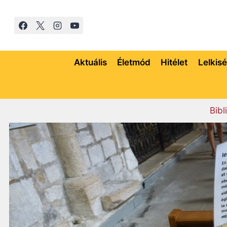
Skip
to
content
Aktuális
Életmód
Hitélet
Lelkis
Bibl