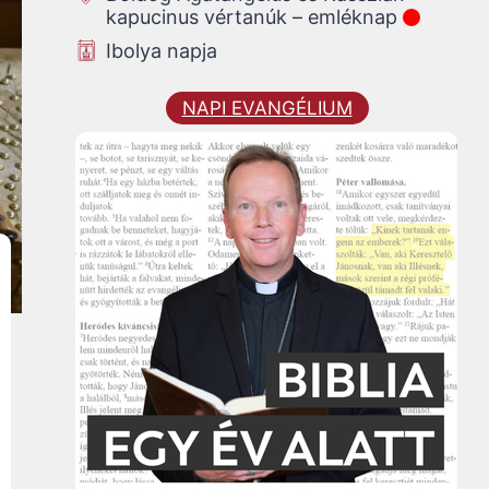
kapucinus vértanúk – emléknap
Ibolya napja
NAPI EVANGÉLIUM