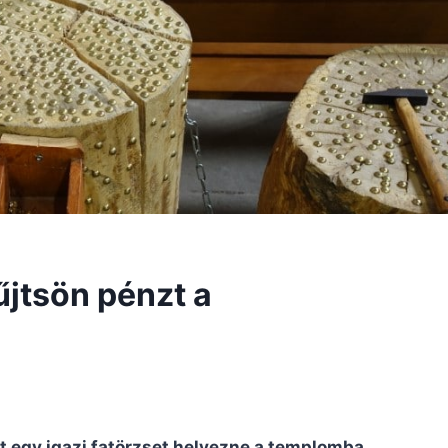
űjtsön pénzt a
t egy igazi fatörzset helyezne a templomba,