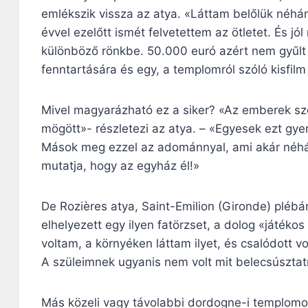
emlékszik vissza az atya. «Láttam belőlük néhá
évvel ezelőtt ismét felvetettem az ötletet. És j
különböző rönkbe. 50.000 euró azért nem gyűlt ö
fenntartására és egy, a templomról szóló kisfilm
Mivel magyarázható ez a siker? «Az emberek s
mögött»- részletezi az atya. – «Egyesek ezt gy
Mások meg ezzel az adománnyal, ami akár néhány
mutatja, hogy az egyház él!»
De Rozières atya, Saint-Emilion (Gironde) pléb
elhelyezett egy ilyen fatörzset, a dolog «játék
voltam, a környéken láttam ilyet, és csalódott 
A szüleimnek ugyanis nem volt mit belecsúsztat
Más közeli vagy távolabbi dordogne-i templomok