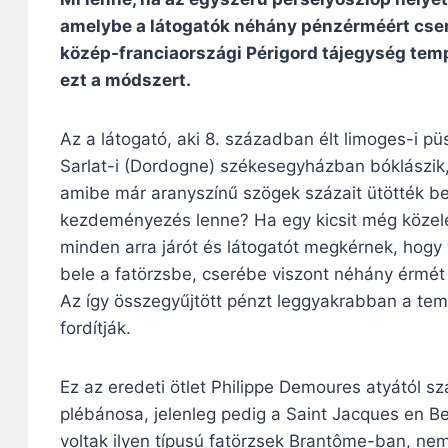
amelybe a látogatók néhány pénzérméért cse
közép-franciaországi Périgord tájegység tem
ezt a módszert.
Az a látogató, aki 8. században élt limoges-i p
Sarlat-i (Dordogne) székesegyházban bóklászik, 
amibe már aranyszínű szögek százait ütötték be.
kezdeményezés lenne? Ha egy kicsit még közel
minden arra járót és látogatót megkérnek, hogy
bele a fatörzsbe, cserébe viszont néhány érmét
Az így összegyűjtött pénzt leggyakrabban a tem
fordítják.
Ez az eredeti ötlet Philippe Demoures atyától s
plébánosa, jelenleg pedig a Saint Jacques en 
voltak ilyen típusú fatörzsek Brantôme-ban, ne