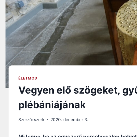
ÉLETMÓD
Vegyen elő szögeket, gy
plébániájának
Szerző:
szerk
2020. december 3.
Mi lenne, ha az egyszerű perselyoszlop helyet