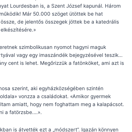
nyat Lourdesban is, a Szent József kapunál. Három
ól működik! Már 50.000 szöget ütöttek be hat
ssze, de jelentős összegek jöttek be a katedrális
 elkészítésére.»
zeretnek szimbolikusan nyomot hagyni maguk
ertyával vagy egy imaszándék bejegyzésével teszik…
 cent is lehet. Megőrizzük a fatönköket, ami azt is
ánosa szerint, aki egyházközségében szintén
os oldala» vonzza a családokat. «Amikor gyermek
voltam amiatt, hogy nem foghattam meg a kalapácsot.
ni a fatörzsbe.…».
ban is átvették ezt a „módszert”. Igazán könnyen