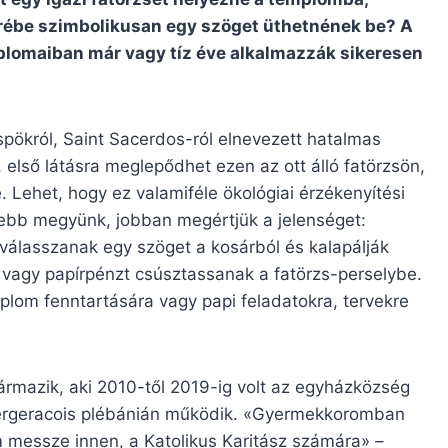
rébe szimbolikusan egy szöget üthetnének be? A
plomaiban már vagy tíz éve alkalmazzák sikeresen
üspökról, Saint Sacerdos-ról elnevezett hatalmas
első látásra meglepődhet ezen az ott álló fatörzsön,
 Lehet, hogy ez valamiféle ökológiai érzékenyítési
ebb megyünk, jobban megértjük a jelenséget:
 válasszanak egy szöget a kosárból és kalapálják
 vagy papírpénzt csúsztassanak a fatörzs-perselybe.
plom fenntartására vagy papi feladatokra, tervekre
zármazik, aki 2010-től 2019-ig volt az egyházközség
Bergeracois plébánián működik. «Gyermekkoromban
m messze innen, a Katolikus Karitász számára» –