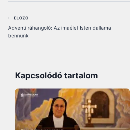
Bejegyzés
ELŐZŐ
Adventi ráhangoló: Az imaélet Isten dallama
navigáció
bennünk
Kapcsolódó tartalom