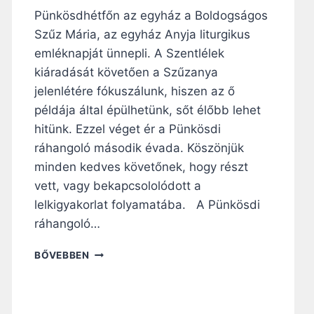
J
Pünkösdhétfőn az egyház a Boldogságos
E
Szűz Mária, az egyház Anyja liturgikus
L
E
emléknapját ünnepli. A Szentlélek
L
kiáradását követően a Szűzanya
K
jelenlétére fókuszálunk, hiszen az ő
I
G
példája által épülhetünk, sőt élőbb lehet
Y
hitünk. Ezzel véget ér a Pünkösdi
Ü
ráhangoló második évada. Köszönjük
M
minden kedves követőnek, hogy részt
Ö
L
vett, vagy bekapcsololódott a
C
lelkigyakorlat folyamatába. A Pünkösdi
S
ráhangoló…
E
I
F
BŐVEBBEN
T
I
,
G
A
Y
J
E