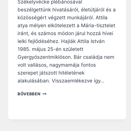
Székelyvécke plébánosával
beszélgettünk hivatásáról, életútjáról és a
közösségért végzett munkájáról. Attila
atya mélyen elkötelezett a Mária-tisztelet
iránt, és számos módon járul hozzá hívei
lelki fejlődéséhez. Hajlák Attila István
1985. május 25-én született
Gyergyószentmiklóson. Bár családja nem
volt vallásos, nagymamája fontos
szerepet játszott hitéletének
alakulásában. Visszaemlékezve így…
H
BŐVEBBEN
A
J
L
Á
K
A