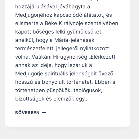
hozzájárulásával jóváhagyta a
Medjugorjéhoz kapcsolódó áhítatot, és
elismerte a Béke Királynője szentélyében
kapott bőséges lelki gyümölcsöket
anélkül, hogy a Mária-jelenések
természetfeletti jellegéről nyilatkozott
volna. Vatikáni Hírügynökség „Elérkezett
annak az ideje, hogy lezárjuk a
Medjugorje spirituális jelenségeit övező
hosszú és bonyolult történetet. Ebben a
történetben püspökök, teológusok,
bizottságok és elemzők egy…
F
BŐVEBBEN
E
R
E
N