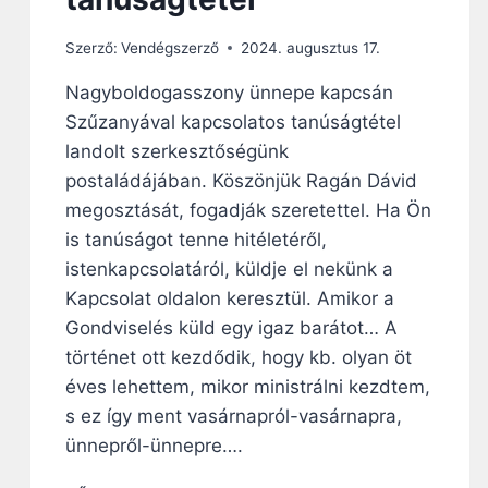
P
O
Szerző:
Vendégszerző
2024. augusztus 17.
D
C
Nagyboldogasszony ünnepe kapcsán
A
Szűzanyával kapcsolatos tanúságtétel
S
T
landolt szerkesztőségünk
B
postaládájában. Köszönjük Ragán Dávid
E
megosztását, fogadják szeretettel. Ha Ön
N
:
is tanúságot tenne hitéletéről,
A
istenkapcsolatáról, küldje el nekünk a
H
Kapcsolat oldalon keresztül. Amikor a
O
Gondviselés küld egy igaz barátot… A
L
A
történet ott kezdődik, hogy kb. olyan öt
S
éves lehettem, mikor ministrálni kezdtem,
Z
s ez így ment vasárnapról-vasárnapra,
Ű
Z
ünnepről-ünnepre….
A