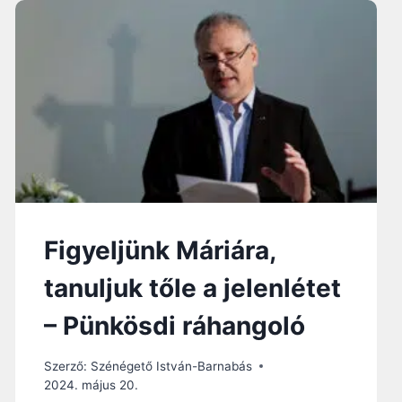
C
P
Á
P
A
E
L
I
S
M
E
R
I
Figyeljünk Máriára,
M
E
tanuljuk tőle a jelenlétet
D
J
– Pünkösdi ráhangoló
U
G
Szerző:
Szénégető István-Barnabás
O
2024. május 20.
R