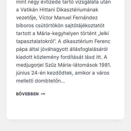
mint négy évtizede tartó vizsgálata után
a Vatikán Hittani Dikasztériumának
vezetője, Víctor Manuel Fernández
bíboros csütörtökön sajtótájékoztatót
tartott a Mária-kegyhelyen történt „lelki
tapasztalatokról”. A dikasztérium Ferenc
pápa által jóváhagyott állásfoglalásáról
kiadott közlemény fordítását lásd itt. A
medjugorjei Szűz Mária-látomások 1981.
június 24-én kezdődtek, amikor a város
melletti dombtetőn…
M
BŐVEBBEN
I
T
M
O
N
D