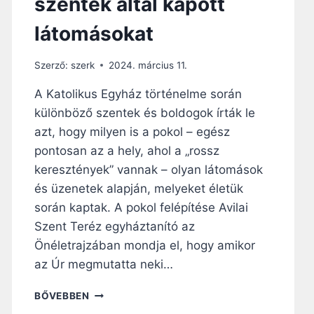
szentek által kapott
T
K
Ő
É
látomásokat
L
R
E
D
A
Szerző:
szerk
2024. március 11.
É
J
S
A Katolikus Egyház történelme során
E
E
L
különböző szentek és boldogok írták le
T
E
O
azt, hogy milyen is a pokol – egész
N
V
pontosan az a hely, ahol a „rossz
L
Á
É
keresztények” vannak – olyan látomások
B
T
B
és üzenetek alapján, melyeket életük
E
R
során kaptak. A pokol felépítése Avilai
T
A
Szent Teréz egyháztanító az
–
I
P
Önéletrajzában mondja el, hogy amikor
S
Ü
N
az Úr megmutatta neki…
N
Y
K
I
M
BŐVEBBEN
Ö
T
I