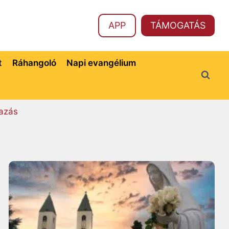
APP
TÁMOGATÁS
t
Ráhangoló
Napi evangélium
azás