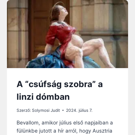
O
T
T
A
Z
E
L
M
Ú
L
T
É
V
A “csúfság szobra” a
E
K
linzi dómban
B
E
Szerző:
Solymosi Judit
2024. július 7.
N
A
Bevallom, amikor július első napjaiban a
K
fülünkbe jutott a hír arról, hogy Ausztria
A