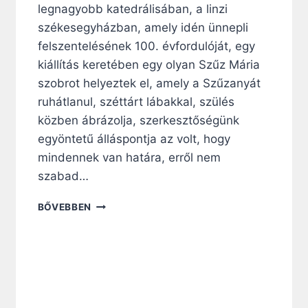
T
legnagyobb katedrálisában, a linzi
O
székesegyházban, amely idén ünnepli
L
felszentelésének 100. évfordulóját, egy
I
K
kiállítás keretében egy olyan Szűz Mária
U
szobrot helyeztek el, amely a Szűzanyát
S
ruhátlanul, széttárt lábakkal, szülés
E
közben ábrázolja, szerkesztőségünk
G
Y
egyöntetű álláspontja az volt, hogy
H
mindennek van határa, erről nem
Á
szabad…
Z
M
A
BŐVEBBEN
E
“
D
C
J
S
U
Ú
G
F
O
S
R
Á