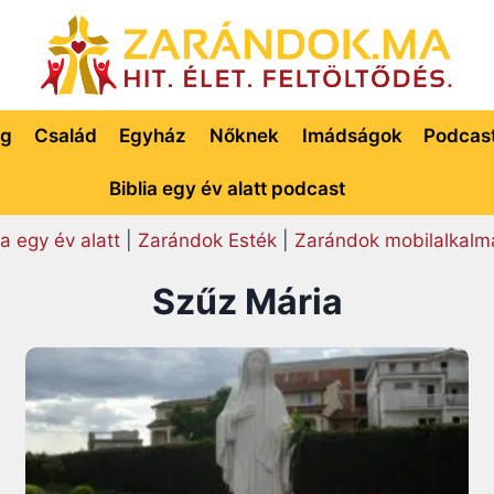
ég
Család
Egyház
Nőknek
Imádságok
Podcas
Biblia egy év alatt podcast
ia egy év alatt
|
Zarándok Esték
|
Zarándok mobilalkalm
Szűz Mária