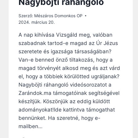
Nagyböjti ráhangoló
I
K
S
P
Szerző:
Mészáros Domonkos OP
K
Á
2024. március 20.
I
R
V
O
A nap kihívása Vizsgáld meg, valóban
I
M
szabadnak tartod-e magad az Úr Jézus
R
M
Á
A
szeretete és igazsága társaságában?
G
L
Van-e benned önző tiltakozás, hogy a
Z
M
magad törvényét alkosd meg és azt várd
I
Á
K
R
el, hogy a többiek körülötted ugráljanak?
I
Nagyböjti ráhangoló videósorozatot a
A
Zarándok.ma támogatóinak segítségével
H
készítjük. Köszönjük az eddig küldött
A
T
adományokat!Ide kattintva támogathat
H
bennünket. Ha szeretné, hogy e-
A
mailben…
T
Ó