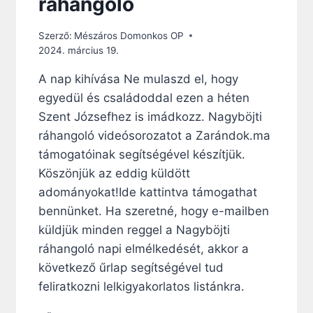
ráhangoló
E
Á
Szerző:
Mészáros Domonkos OP
L
2024. március 19.
L
Í
A nap kihívása Ne mulaszd el, hogy
T
egyedül és családoddal ezen a héten
Á
S
Szent Józsefhez is imádkozz. Nagyböjti
A
ráhangoló videósorozatot a Zarándok.ma
támogatóinak segítségével készítjük.
Köszönjük az eddig küldött
adományokat!Ide kattintva támogathat
bennünket. Ha szeretné, hogy e-mailben
küldjük minden reggel a Nagyböjti
ráhangoló napi elmélkedését, akkor a
következő űrlap segítségével tud
feliratkozni lelkigyakorlatos listánkra.