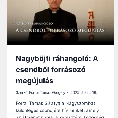
Y
R
I
T
A
:
„
N
Á
L
Nagyböjti ráhangoló: A
U
N
csendből forrásozó
K
A
megújulás
Z
É
Szerző:
Forrai Tamás Gergely
2025. április 19.
R
T
Forrai Tamás SJ atya a Nagyszombat
V
különleges csöndjére hív minket, amely
A
N
az átmenet napja, a keresztény közösség