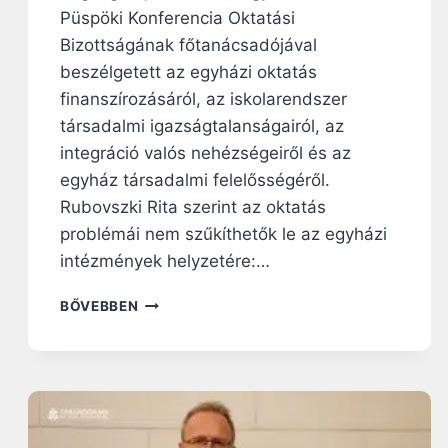
Püspöki Konferencia Oktatási
Bizottságának főtanácsadójával
beszélgetett az egyházi oktatás
finanszírozásáról, az iskolarendszer
társadalmi igazságtalanságairól, az
integráció valós nehézségeiről és az
egyház társadalmi felelősségéről.
Rubovszki Rita szerint az oktatás
problémái nem szűkíthetők le az egyházi
intézmények helyzetére:…
R
BŐVEBBEN
U
B
O
V
S
Z
K