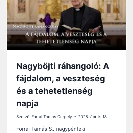
B
O
R
Ú
M
I
N
T
T
Ü
K
Nagyböjti ráhangoló: A
Ö
R
fájdalom, a veszteség
:
M
és a tehetetlenség
I
T
napja
L
Á
Szerző:
Forrai Tamás Gergely
2025. április 18.
T
M
Forrai Tamás SJ nagypénteki
A