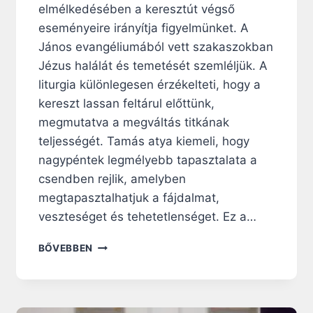
elmélkedésében a keresztút végső
A
T
eseményeire irányítja figyelmünket. A
Á
János evangéliumából vett szakaszokban
R
Jézus halálát és temetését szemléljük. A
S
liturgia különlegesen érzékelteti, hogy a
A
D
kereszt lassan feltárul előttünk,
A
megmutatva a megváltás titkának
L
teljességét. Tamás atya kiemeli, hogy
O
M
nagypéntek legmélyebb tapasztalata a
A
csendben rejlik, amelyben
Z
megtapasztalhatjuk a fájdalmat,
E
veszteséget és tehetetlenséget. Ez a…
G
Y
N
H
BŐVEBBEN
A
Á
G
Z
Y
B
B
Ó