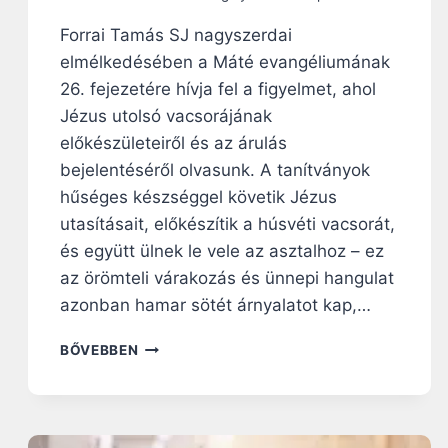
Á
S
Forrai Tamás SJ nagyszerdai
O
elmélkedésében a Máté evangéliumának
Z
Ó
26. fejezetére hívja fel a figyelmet, ahol
M
Jézus utolsó vacsorájának
E
előkészületeiről és az árulás
G
bejelentéséről olvasunk. A tanítványok
Ú
J
hűséges készséggel követik Jézus
U
utasításait, előkészítik a húsvéti vacsorát,
L
és együtt ülnek le vele az asztalhoz – ez
Á
S
az örömteli várakozás és ünnepi hangulat
azonban hamar sötét árnyalatot kap,…
N
BŐVEBBEN
A
G
Y
B