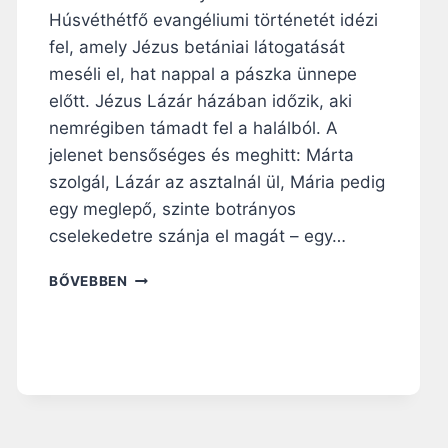
A
Húsvéthétfő evangéliumi történetét idézi
D
fel, amely Jézus betániai látogatását
N
I
meséli el, hat nappal a pászka ünnepe
A
előtt. Jézus Lázár házában időzik, aki
S
nemrégiben támadt fel a halálból. A
Z
jelenet bensőséges és meghitt: Márta
E
R
szolgál, Lázár az asztalnál ül, Mária pedig
E
egy meglepő, szinte botrányos
T
cselekedetre szánja el magát – egy…
E
T
N
BŐVEBBEN
E
A
T
G
?
Y
B
Ö
J
T
I