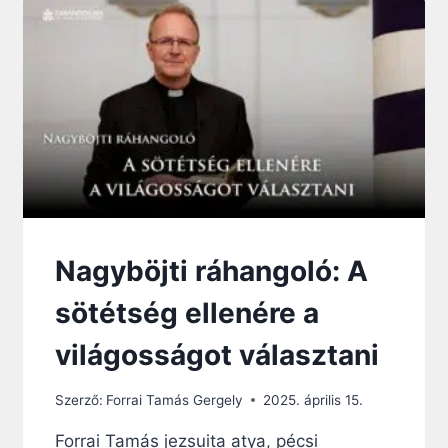
Ö
L
J
?
T
–
I
Z
R
A
Á
R
H
Á
A
N
N
D
G
O
O
K
L
P
Ó
L
Nagyböjti ráhangoló: A
:
U
A
S
sötétség ellenére a
F
Z
Á
világosságot választani
J
D
Szerző:
Forrai Tamás Gergely
2025. április 15.
A
L
Forrai Tamás jezsuita atya, pécsi
O