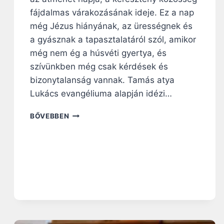
K
fájdalmas várakozásának ideje. Ez a nap
R
még Jézus hiányának, az ürességnek és
É
T
a gyásznak a tapasztalatáról szól, amikor
A
még nem ég a húsvéti gyertya, és
,
szívünkben még csak kérdések és
M
bizonytalanság vannak. Tamás atya
E
R
Lukács evangéliuma alapján idézi…
T
O
N
BŐVEBBEN
D
A
A
G
A
Y
D
B
T
Ö
U
J
K
T
R
I
Á
R
A
Á