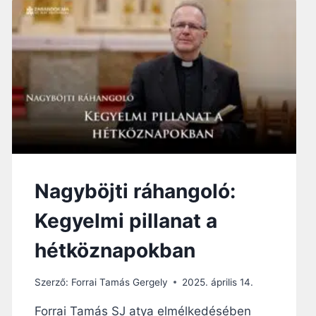
Á
H
A
N
G
O
L
Ó
:
M
E
R
Nagyböjti ráhangoló:
E
D
Kegyelmi pillanat a
-
E
hétköznapokban
E
L
F
Szerző:
Forrai Tamás Gergely
2025. április 14.
O
G
Forrai Tamás SJ atya elmélkedésében