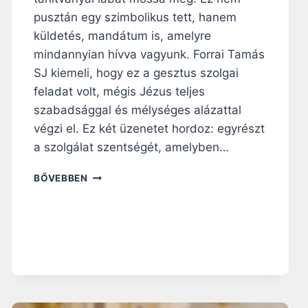
B
pusztán egy szimbolikus tett, hanem
E
küldetés, mandátum is, amelyre
N
mindannyian hívva vagyunk. Forrai Tamás
SJ kiemeli, hogy ez a gesztus szolgai
feladat volt, mégis Jézus teljes
szabadsággal és mélységes alázattal
végzi el. Ez két üzenetet hordoz: egyrészt
a szolgálat szentségét, amelyben…
N
BŐVEBBEN
A
G
Y
B
Ö
J
T
I
R