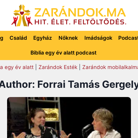
ég
Család
Egyház
Nőknek
Imádságok
Podcas
Biblia egy év alatt podcast
ia egy év alatt
|
Zarándok Esték
|
Zarándok mobilalkalm
Author: Forrai Tamás Gergel