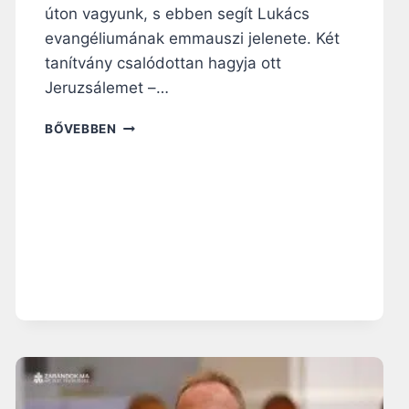
úton vagyunk, s ebben segít Lukács
evangéliumának emmauszi jelenete. Két
tanítvány csalódottan hagyja ott
Jeruzsálemet –…
H
BŐVEBBEN
Ú
S
V
É
T
I
R
Á
H
A
N
G
O
L