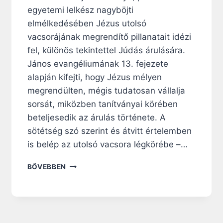
egyetemi lelkész nagyböjti
M
,
elmélkedésében Jézus utolsó
A
vacsorájának megrendítő pillanatait idézi
V
fel, különös tekintettel Júdás árulására.
E
S
János evangéliumának 13. fejezete
Z
alapján kifejti, hogy Jézus mélyen
T
megrendülten, mégis tudatosan vállalja
E
sorsát, miközben tanítványai körében
S
É
beteljesedik az árulás története. A
G
sötétség szó szerint és átvitt értelemben
É
is belép az utolsó vacsora légkörébe –…
S
A
N
BŐVEBBEN
T
A
E
G
H
Y
E
B
T
Ö
E