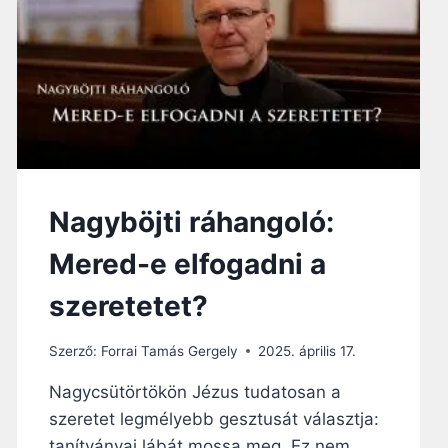
Ó
:
Ú
T
O
N
A
F
E
L
T
Nagyböjti ráhangoló:
Á
M
Mered-e elfogadni a
A
D
szeretetet?
Á
S
Szerző:
Forrai Tamás Gergely
2025. április 17.
F
É
Nagycsütörtökön Jézus tudatosan a
N
szeretet legmélyebb gesztusát választja:
Y
É
tanítványai lábát mossa meg. Ez nem