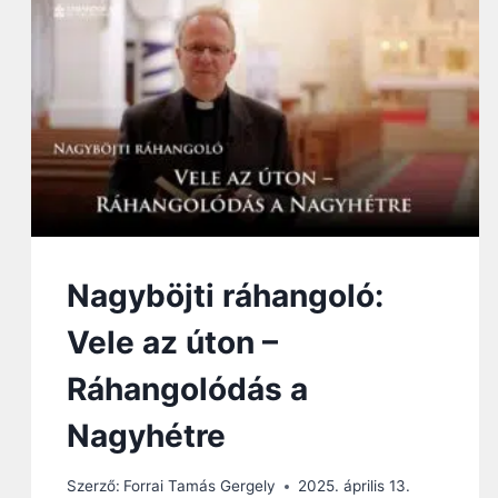
Ö
J
T
I
R
Á
H
A
N
G
O
L
Ó
Nagyböjti ráhangoló:
:
„
Vele az úton –
C
S
Ráhangolódás a
A
K
Nagyhétre
N
E
Szerző:
Forrai Tamás Gergely
2025. április 13.
M