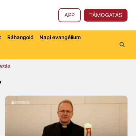
APP
TÁMOGATÁS
t
Ráhangoló
Napi evangélium
azás
y