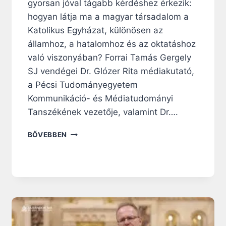
gyorsan jóval tágabb kérdéshez érkezik:
hogyan látja ma a magyar társadalom a
Katolikus Egyházat, különösen az
államhoz, a hatalomhoz és az oktatáshoz
való viszonyában? Forrai Tamás Gergely
SJ vendégei Dr. Glózer Rita médiakutató,
a Pécsi Tudományegyetem
Kommunikáció- és Médiatudományi
Tanszékének vezetője, valamint Dr….
K
BŐVEBBEN
O
M
M
E
N
T
H
Á