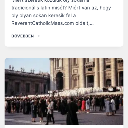
Miért szeretik közülük oly sokan a
R
tradicionális latin misét? Miért van az, hogy
Ű
S
oly olyan sokan keresik fel a
É
ReverentCatholicMass.com oldalt,…
G
E
A
BŐVEBBEN
M
K
I
A
A
T
T
O
T
L
I
K
U
S
F
I
A
T
A
L