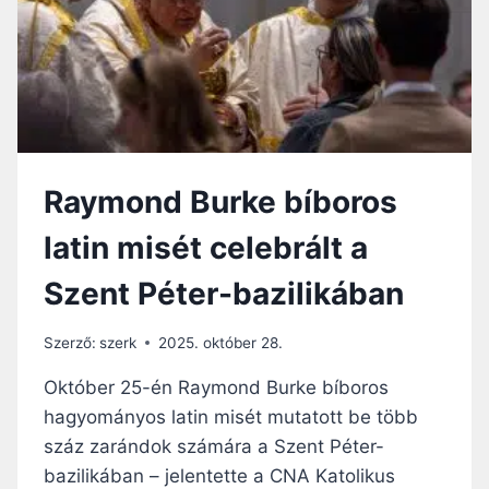
S
N
É
Z
E
T
K
Ü
Raymond Burke bíboros
L
Ö
latin misét celebrált a
N
B
Szent Péter-bazilikában
S
É
G
Szerző:
szerk
2025. október 28.
E
K
Október 25-én Raymond Burke bíboros
A
hagyományos latin misét mutatott be több
Z
száz zarándok számára a Szent Péter-
U
S
bazilikában – jelentette a CNA Katolikus