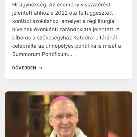
A
Hírügynökség. Az esemény visszatérést
P
jelentett ahhoz a 2022 óta felfüggesztett
A
korábbi szokáshoz, amelyet a régi liturgia
P
S
híveinek évenkénti zarándoklata jelentett. A
Á
bíboros a székesegyház Katedra-oltáránál
G
celebrálta az ünnepélyes pontifikális misét a
A
K
Summorum Pontificum…
Ö
R
R
BŐVEBBEN
É
A
B
Y
E
M
N
O
N
D
B
U
R
K
E