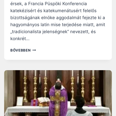
érsek, a Francia Püspöki Konferencia
B
R
katekézisért és katekumenátusért felelős
Á
bizottságának elnöke aggodalmát fejezte ki a
L
hagyományos latin mise terjedése miatt, amit
T
A
„tradicionalista jelenségnek” nevezett, és
S
konkrét…
Z
E
T
BŐVEBBEN
N
O
T
U
P
R
É
S
T
É
E
R
R
S
-
E
B
K
A
E
Z
A
I
G