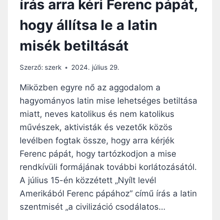
írás arra kéri Ferenc pápát,
A
I
A
S
hogy állítsa le a latin
F
É
I
T
misék betiltását
A
,
T
M
A
Szerző:
szerk
2024. július 29.
I
L
N
K
Miközben egyre nő az aggodalom a
T
A
hagyományos latin mise lehetséges betiltása
E
T
G
miatt, neves katolikus és nem katolikus
O
Y
L
művészek, aktivisták és vezetők közös
E
I
levélben fogtak össze, hogy arra kérjék
S
K
N
Ferenc pápát, hogy tartózkodjon a mise
U
O
rendkívüli formájának további korlátozásától.
S
V
O
A július 15-én közzétett „Nyílt levél
U
K
Amerikából Ferenc pápához” című írás a latin
S
A
O
szentmisét „a civilizáció csodálatos…
M
R
Á