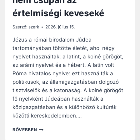
M
értelmiségi keveseké
P
O
N
Szerző:
szerk
2026. július 15.
T
I
Jézus a római birodalom Júdea
F
tartományában töltötte életét, ahol négy
I
nyelvet használtak: a latint, a koiné görögöt,
C
U
az arámi nyelvet és a hébert. A latin volt
M
Róma hivatalos nyelve: ezt használták a
H
politikusok, az államigazgatásban dolgozó
O
tisztviselők és a katonaság. A koiné görögöt
Z
V
fő nyelvként Júdeában használták a
A
közigazgatásban és a különböző kultúrák
L
közötti kereskedelemben….
Ó
V
A
BŐVEBBEN
I
S
S