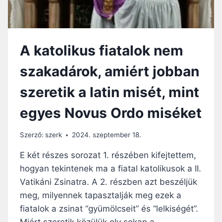
L
G
I
Ó
K
D
Á
I
B
A katolikus fiatalok nem
K
A
A
N
szakadárok, amiért jobban
L
A
szeretik a latin misét, mint
T
I
egyes Novus Ordo miséket
N
M
I
Szerző:
szerk
2024. szeptember 18.
S
E
E két részes sorozat 1. részében kifejtettem,
N
hogyan tekintenek ma a fiatal katolikusok a II.
É
Vatikáni Zsinatra. A 2. részben azt beszéljük
P
S
meg, milyennek tapasztalják meg ezek a
Z
fiatalok a zsinat “gyümölcseit” és “lelkiségét”.
E