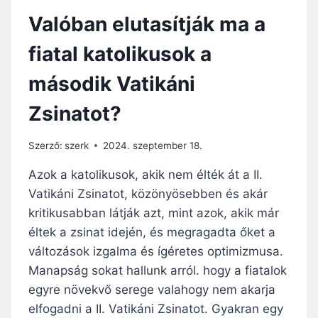
O
Valóban elutasítják ma a
K
N
fiatal katolikusok a
E
M
második Vatikáni
S
Z
Zsinatot?
A
K
A
Szerző:
szerk
2024. szeptember 18.
D
Á
Azok a katolikusok, akik nem élték át a II.
R
Vatikáni Zsinatot, közönyösebben és akár
O
kritikusabban látják azt, mint azok, akik már
K
,
éltek a zsinat idején, és megragadta őket a
A
változások izgalma és ígéretes optimizmusa.
M
Manapság sokat hallunk arról. hogy a fiatalok
I
egyre növekvő serege valahogy nem akarja
É
R
elfogadni a II. Vatikáni Zsinatot. Gyakran egy