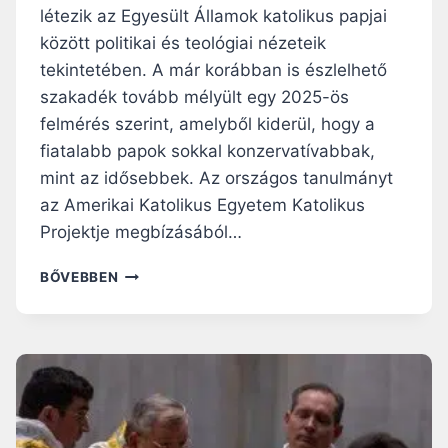
létezik az Egyesült Államok katolikus papjai
O
L
között politikai és teológiai nézeteik
D
tekintetében. A már korábban is észlelhető
O
szakadék tovább mélyült egy 2025-ös
G
felmérés szerint, amelyből kiderül, hogy a
O
K
fiatalabb papok sokkal konzervatívabbak,
”
mint az idősebbek. Az országos tanulmányt
A
az Amerikai Katolikus Egyetem Katolikus
H
I
Projektje megbízásából…
V
A
G
BŐVEBBEN
T
E
Á
N
S
E
U
R
K
Á
B
C
A
I
N
Ó