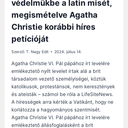
védelmükbe a latin misét,
Ű
?
Í
megismételve Agatha
R
Á
Christie korábbi híres
S
A
petícióját
R
R
A
Szerző:
T. Nagy Edit
2024. július 14.
K
É
Agatha Christie VI. Pál pápához írt levelére
R
emlékeztető nyílt levelet írtak alá a brit
I
társadalom vezető személyiségei, köztük
F
E
katolikusok, protestánsok, nem keresztények
R
és ateisták – számol be róla a LifeSiteNews.
E
A hírességek arra kérték a Vatikánt, hogy ne
N
korlátozza a hagyományos szentmisét.
C
P
Agatha Christie VI. Pál pápához írt levelére
Á
emlékeztető állásfoglalásként a brit
P