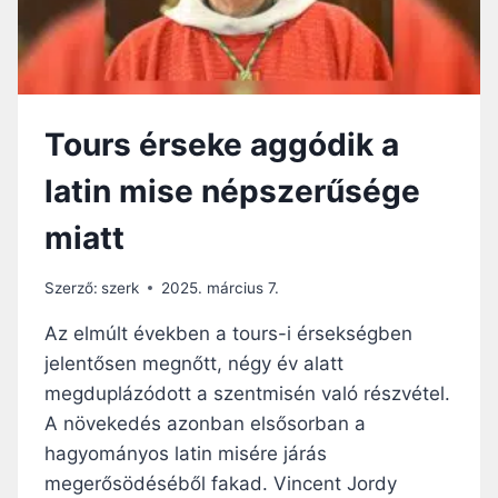
B
Í
B
O
R
Tours érseke aggódik a
O
S
latin mise népszerűsége
L
A
miatt
T
I
N
Szerző:
szerk
2025. március 7.
M
I
Az elmúlt években a tours-i érsekségben
S
jelentősen megnőtt, négy év alatt
É
megduplázódott a szentmisén való részvétel.
T
C
A növekedés azonban elsősorban a
E
hagyományos latin misére járás
L
megerősödéséből fakad. Vincent Jordy
E