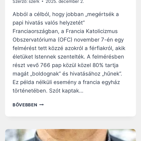
Szerző:
szerk
2025. december 2.
S
U
Abból a célból, hogy jobban „megértsék a
P
papi hivatás valós helyzetét”
Á
Franciaországban, a Francia Katolicizmus
N
A
Obszervatóriuma (OFC) november 7-én egy
Z
felmérést tett közzé azokról a férfiakról, akik
É
életüket Istennek szentelték. A felmérésben
R
részt vevő 766 pap közül közel 80% tartja
T
E
magát „boldognak” és hivatásához „hűnek”.
L
Ez példa nélküli esemény a francia egyház
M
történetében. Szót kaptak…
I
S
E
BŐVEBBEN
É
G
G
Y
I
Ú
K
J
E
F
V