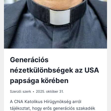
E
E
L
S
M
E
É
K
R
É
É
S
S
Z
E
R
Generációs
I
N
nézetkülönbségek az USA
T
A
papsága körében
P
A
P
Szerző:
szerk
2025. október 31.
O
K
A CNA Katolikus Hírügynökség arról
„
tájékoztat, hogy erős generációs szakadék
B