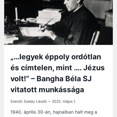
I
Y
S
E
T
L
A
E
K
M
A
É
L
R
Ó
S
Z
J
O
„…legyek éppoly ordótlan
K
K
és címtelen, mint …. Jézus
E
Z
volt!” – Bangha Béla SJ
E
I
vitatott munkássága
T
Ő
L
Szerző:
Szalay László
2022. május 1.
M
Á
1940. április 30-án, hajnalban halt meg a
R