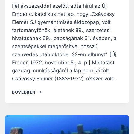
L
Fél évszázaddal ezelőtt adta hírül az Új
A
E
L
Ember c. katolikus hetilap, hogy „Csávossy
T
M
Elemér SJ gyémántmisés áldozópap, volt
T
A
tartományfőnök, életének 89., szerzetesi
M
I
hivatásának 69., papságának 61. évében, a
A
szentségekkel megerősítve, hosszú
T
szenvedés után október 22-én elhunyt”. [Új
T
Ember, 1972. november 5., 4. p.] Méltatást
gazdag munkásságáról a lap nem közölt.
Csávossy Elemér (1883-1972) kétszer volt…
„
BŐVEBBEN
B
E
N
N
E
D