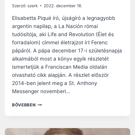
Í
Szerző:
szerk
2022. december 16.
T
O
Elisabetta Piqué író, újságíró a legnagyobb
T
argentin napilap, a La Nación római
T
tudósítója, aki Life and Revolution (Élet és
A
V
forradalom) címmel életrajzot írt Ferenc
I
pápáról. A pápa december 17-i születésnapja
S
alkalmából most a könyv egyik részletét
S
ismertetjük a Franciscan Media oldalán
Z
A
olvasható cikk alapján. A részlet először
P
2014-ben jelent meg a St. Anthony
Ü
Messenger novemberi…
S
P
A
BŐVEBBEN
Ö
F
K
I
I
Ú
K
,
I
A