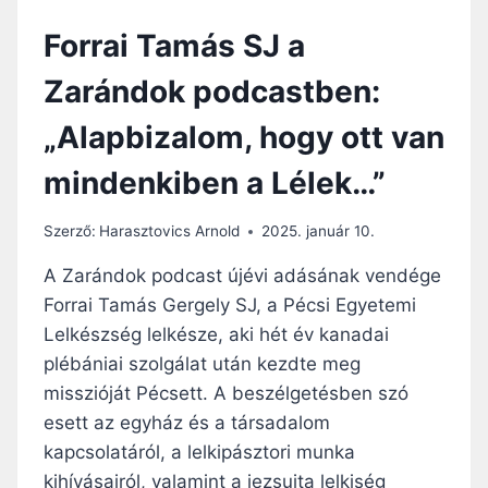
D
Forrai Tamás SJ a
E
N
Zarándok podcastben:
B
I
„Alapbizalom, hogy ott van
Z
O
mindenkiben a Lélek…”
N
N
Y
Szerző:
Harasztovics Arnold
2025. január 10.
A
L
A Zarándok podcast újévi adásának vendége
A
Forrai Tamás Gergely SJ, a Pécsi Egyetemi
L
Lelkészség lelkésze, aki hét év kanadai
E
G
plébániai szolgálat után kezdte meg
M
misszióját Pécsett. A beszélgetésben szó
A
esett az egyház és a társadalom
G
kapcsolatáról, a lelkipásztori munka
Á
N
kihívásairól, valamint a jezsuita lelkiség