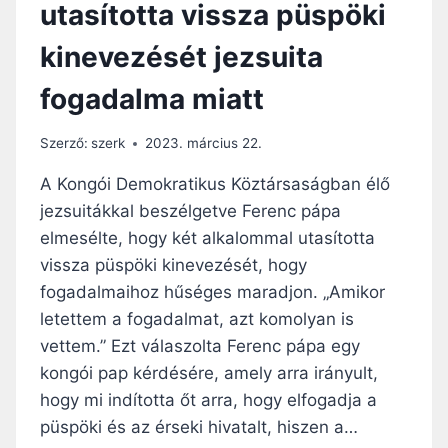
utasította vissza püspöki
D
G
E
–
kinevezését jezsuita
N
F
K
E
fogadalma miatt
I
R
B
E
E
N
Szerző:
szerk
2023. március 22.
N
C
A
P
A Kongói Demokratikus Köztársaságban élő
L
Á
jezsuitákkal beszélgetve Ferenc pápa
É
P
elmesélte, hogy két alkalommal utasította
L
A
E
B
vissza püspöki kinevezését, hogy
K
E
fogadalmaihoz hűséges maradjon. „Amikor
…
S
letettem a fogadalmat, azt komolyan is
”
Z
vettem.” Ezt válaszolta Ferenc pápa egy
É
L
kongói pap kérdésére, amely arra irányult,
G
hogy mi indította őt arra, hogy elfogadja a
E
püspöki és az érseki hivatalt, hiszen a…
T