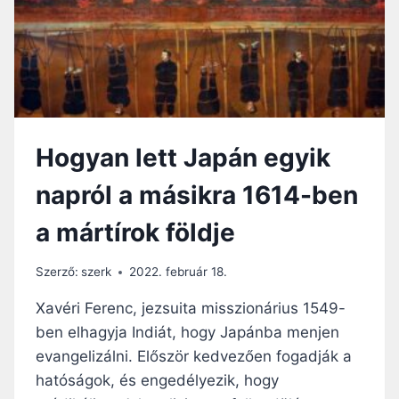
P
T
P
A
O
I
L
N
Y
S
O
P
R
I
D
R
Hogyan lett Japán egyik
Ó
Á
T
L
napról a másikra 1614-ben
L
Ó
A
T
a mártírok földje
N
Ö
É
R
S
T
Szerző:
szerk
2022. február 18.
C
É
Í
Xavéri Ferenc, jezsuita misszionárius 1549-
N
M
E
ben elhagyja Indiát, hogy Japánba menjen
T
T
evangelizálni. Először kedvezően fogadják a
E
E
L
hatóságok, és engedélyezik, hogy
É
E