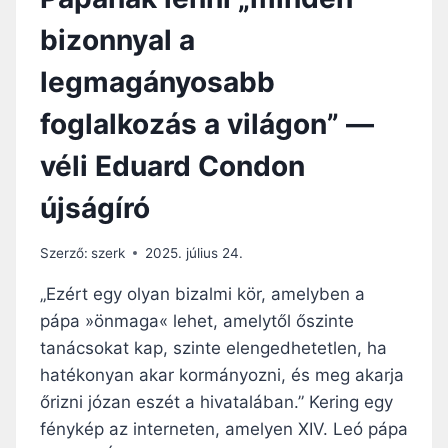
bizonnyal a
legmagányosabb
foglalkozás a világon” —
véli Eduard Condon
újságíró
Szerző:
szerk
2025. július 24.
„Ezért egy olyan bizalmi kör, amelyben a
pápa »önmaga« lehet, amelytől őszinte
tanácsokat kap, szinte elengedhetetlen, ha
hatékonyan akar kormányozni, és meg akarja
őrizni józan eszét a hivatalában.” Kering egy
fénykép az interneten, amelyen XIV. Leó pápa