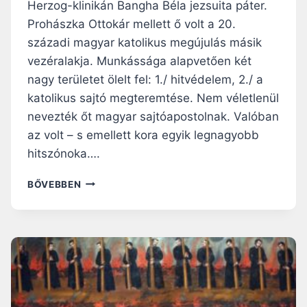
Herzog-klinikán Bangha Béla jezsuita páter.
T
Prohászka Ottokár mellett ő volt a 20.
Í
R
századi magyar katolikus megújulás másik
H
vezéralakja. Munkássága alapvetően két
A
nagy területet ölelt fel: 1./ hitvédelem, 2./ a
L
katolikus sajtó megteremtése. Nem véletlenül
Á
L
nevezték őt magyar sajtóapostolnak. Valóban
T
az volt – s emellett kora egyik legnagyobb
H
hitszónoka….
A
L
„
BŐVEBBEN
T
…
4
L
0
E
J
G
E
Y
Z
E
S
K
U
É
I