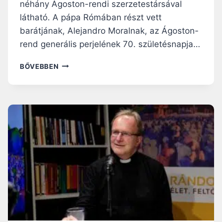
néhány Ágoston-rendi szerzetestársával
látható. A pápa Rómában részt vett
barátjának, Alejandro Moralnak, az Ágoston-
rend generális perjelének 70. születésnapja…
P
BŐVEBBEN
Á
P
Á
N
A
K
L
E
N
N
I
„
M
I
N