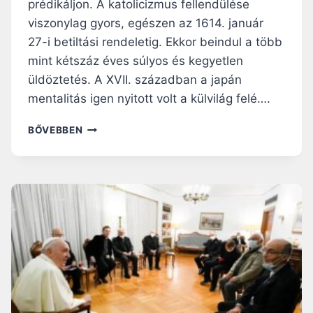
S
prédikáljon. A katolicizmus fellendülése
N
L
viszonylag gyors, egészen az 1614. január
,
E
27-i betiltási rendeletig. Ekkor beindul a több
M
N
I
mint kétszáz éves súlyos és kegyetlen
Y
N
Ű
üldöztetés. A XVII. században a japán
T
G
mentalitás igen nyitott volt a külvilág felé….
…
Ö
.
Z
H
BŐVEBBEN
J
Ő
O
É
V
G
Z
Í
Y
U
Z
A
S
A
N
V
L
L
O
A
E
L
T
T
T
T
T
!
I
J
”
E
A
–
M
P
B
L