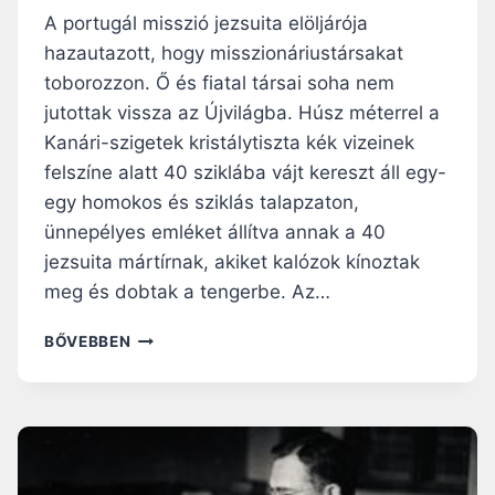
”
A portugál misszió jezsuita elöljárója
–
hazautazott, hogy misszionáriustársakat
5
toborozzon. Ő és fiatal társai soha nem
0
É
jutottak vissza az Újvilágba. Húsz méterrel a
V
Kanári-szigetek kristálytiszta kék vizeinek
E
felszíne alatt 40 sziklába vájt kereszt áll egy-
H
egy homokos és sziklás talapzaton,
A
L
ünnepélyes emléket állítva annak a 40
T
jezsuita mártírnak, akiket kalózok kínoztak
M
meg és dobtak a tengerbe. Az…
E
G
A
BŐVEBBEN
C
K
S
Á
Á
L
V
V
O
I
S
N
S