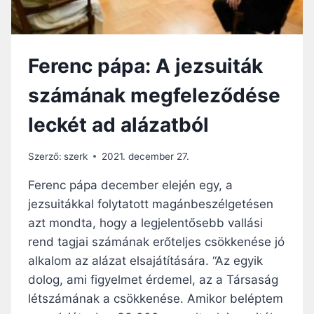
Á
A
É
N
N
K
E
G
M
G
H
Ű
Ferenc pápa: A jezsuiták
Y
A
V
I
B
Ü
számának megfeleződése
K
É
K
N
L
leckét ad alázatból
A
A
P
S
R
J
Szerző:
szerk
2021. december 27.
Ó
V
L
Ferenc pápa december elején egy, a
I
A
T
jezsuitákkal folytatott magánbeszélgetésen
M
A
azt mondta, hogy a legjelentősebb vallási
Á
T
S
rend tagjai számának erőteljes csökkenése jó
O
I
T
alkalom az alázat elsajátítására. “Az egyik
K
T
dolog, ami figyelmet érdemel, az a Társaság
R
M
létszámának a csökkenése. Amikor beléptem
A
U
1