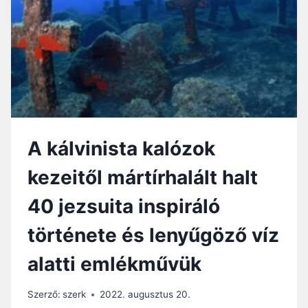
B
Í
Z
O
M
,
T
E
R
Á
A kálvinista kalózok
D
H
kezeitől mártírhalált halt
A
G
40 jezsuita inspiráló
Y
A
története és lenyűgöző víz
T
K
alatti emlékművük
O
Z
O
Szerző:
szerk
2022. augusztus 20.
M