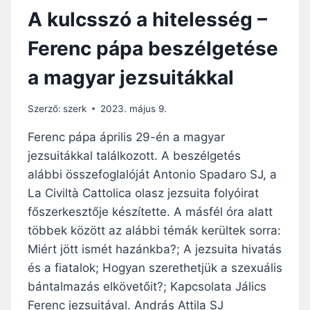
Á
R
A kulcsszó a hitelesség –
G
Á
O
N
Ferenc pápa beszélgetése
N
D
”
O
a magyar jezsuitákkal
—
K
V
P
É
O
Szerző:
szerk
2023. május 9.
L
D
I
C
Ferenc pápa április 29-én a magyar
E
A
jezsuitákkal találkozott. A beszélgetés
D
S
alábbi összefoglalóját Antonio Spadaro SJ, a
U
T
A
B
La Civiltà Cattolica olasz jezsuita folyóirat
R
E
főszerkesztője készítette. A másfél óra alatt
D
N
többek között az alábbi témák kerültek sorra:
C
:
Miért jött ismét hazánkba?; A jezsuita hivatás
O
„
N
A
és a fiatalok; Hogyan szerethetjük a szexuális
D
L
bántalmazás elkövetőit?; Kapcsolata Jálics
O
A
Ferenc jezsuitával. András Attila SJ
N
P