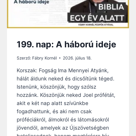
199. nap: A háború ideje
Szerző:
Fábry Kornél
2026. július 18.
Korszak: Fogság Ima Mennyei Atyánk,
hálát áldunk neked és dicsőítünk téged.
Istenünk, köszönjük, hogy szólsz
hozzánk. Köszönjük neked Joel prófétát,
akit e két nap alatt szívünkbe
fogadhattunk, és aki nem csak
próféciákról, álmokról és látomásokról
jövendöl, amelyek az Újszövetségben
beteljesednek, hanem megtérésre hív,