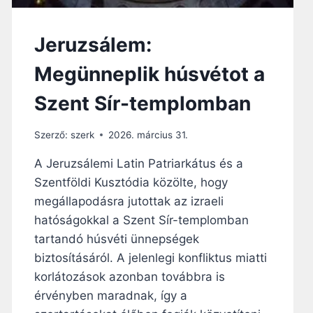
K
I
Jeruzsálem:
T
S
Megünneplik húsvétot a
Z
E
Szent Sír-templomban
R
E
T
Szerző:
szerk
2026. március 31.
N
E
A Jeruzsálemi Latin Patriarkátus és a
K
Szentföldi Kusztódia közölte, hogy
megállapodásra jutottak az izraeli
hatóságokkal a Szent Sír-templomban
tartandó húsvéti ünnepségek
biztosításáról. A jelenlegi konfliktus miatti
korlátozások azonban továbbra is
érvényben maradnak, így a