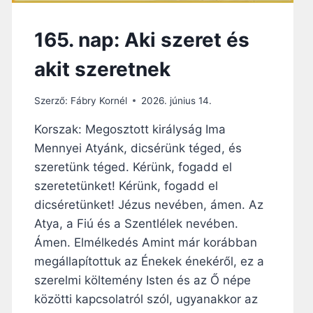
E
165. nap: Aki szeret és
akit szeretnek
Szerző:
Fábry Kornél
2026. június 14.
Korszak: Megosztott királyság Ima
Mennyei Atyánk, dicsérünk téged, és
szeretünk téged. Kérünk, fogadd el
szeretetünket! Kérünk, fogadd el
dicséretünket! Jézus nevében, ámen. Az
Atya, a Fiú és a Szentlélek nevében.
Ámen. Elmélkedés Amint már korábban
megállapítottuk az Énekek énekéről, ez a
szerelmi költemény Isten és az Ő népe
közötti kapcsolatról szól, ugyanakkor az