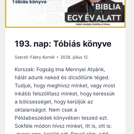
193. nap: Tóbiás könyve
Szerző:
Fábry Kornél
2026. július 12.
Korszak: Fogság Ima Mennyei Atyánk,
hálát adunk neked és dicsőítünk téged.
Tudjuk, hogy meghívsz minket, vagy most
inkább felszólítasz minket, hogy keressük
a bölcsességet, hogy kerüljük az
oktalanságot. Nem csak a
Példabeszédek könyvében teszed ezt.
Sokféle módon hívsz minket, itt is, ott is:
„gyere erre, kerüld azt, figyelj rám, add