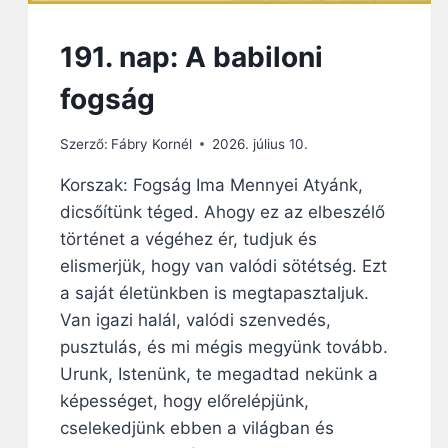
S
Á
G
191. nap: A babiloni
K
U
fogság
L
C
Szerző:
Fábry Kornél
2026. július 10.
S
A
Korszak: Fogság Ima Mennyei Atyánk,
I
dicsőítünk téged. Ahogy ez az elbeszélő
történet a végéhez ér, tudjuk és
elismerjük, hogy van valódi sötétség. Ezt
a saját életünkben is megtapasztaljuk.
Van igazi halál, valódi szenvedés,
pusztulás, és mi mégis megyünk tovább.
Urunk, Istenünk, te megadtad nekünk a
képességet, hogy előrelépjünk,
cselekedjünk ebben a világban és