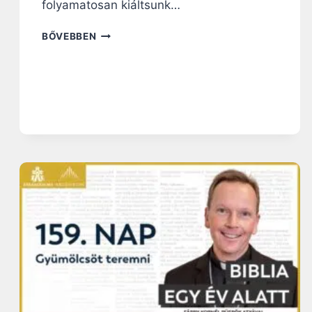
folyamatosan kiáltsunk…
1
BŐVEBBEN
9
1
.
N
A
P
:
A
B
A
B
I
L
O
N
I
F
O
G