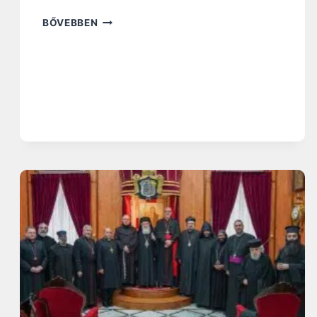
1
BŐVEBBEN
5
9
.
N
A
P
:
G
Y
Ü
M
Ö
L
C
S
Ö
T
T
E
R