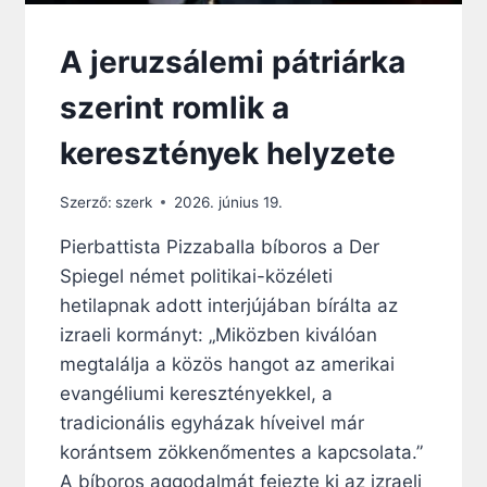
E
J
E
A jeruzsálemi pátriárka
szerint romlik a
keresztények helyzete
Szerző:
szerk
2026. június 19.
Pierbattista Pizzaballa bíboros a Der
Spiegel német politikai-közéleti
hetilapnak adott interjújában bírálta az
izraeli kormányt: „Miközben kiválóan
megtalálja a közös hangot az amerikai
evangéliumi keresztényekkel, a
tradicionális egyházak híveivel már
korántsem zökkenőmentes a kapcsolata.”
A bíboros aggodalmát fejezte ki az izraeli