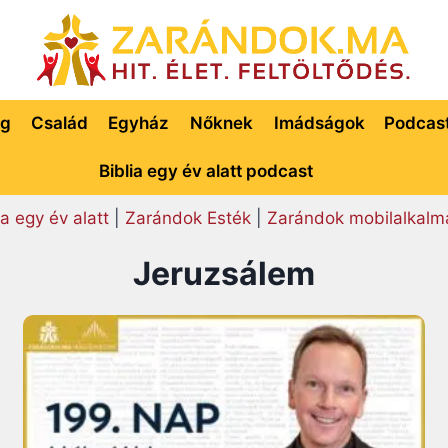
ég
Család
Egyház
Nőknek
Imádságok
Podcas
Biblia egy év alatt podcast
ia egy év alatt
|
Zarándok Esték
|
Zarándok mobilalkalm
Jeruzsálem