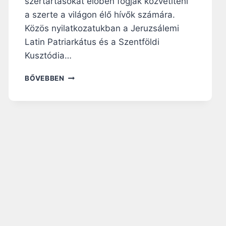
szertartásokat élőben fogják közvetíteni
a szerte a világon élő hívők számára.
Közös nyilatkozatukban a Jeruzsálemi
Latin Patriarkátus és a Szentföldi
Kusztódia…
J
BŐVEBBEN
E
R
U
Z
S
Á
L
E
M
:
M
E
G
Ü