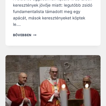
keresztények jövője miatt: legutóbb zsidó
fundamentalista támadott meg egy
apácát, mások keresztényeket köptek
le….
A
BŐVEBBEN
J
E
R
U
Z
S
Á
L
E
M
I
P
Á
T