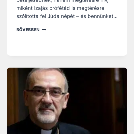
miként Izajás prófétád is megtérésre
szólította fel Júda népét – és bennünket…
1
BŐVEBBEN
9
9
.
N
A
P
:
A
H
Á
B
O
R
Ú
I
D