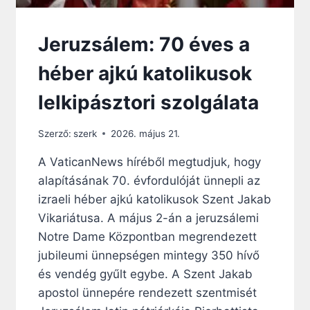
R
I
Á
Jeruzsálem: 70 éves a
R
K
héber ajkú katolikusok
A
S
lelkipásztori szolgálata
Z
E
Szerző:
szerk
2026. május 21.
R
I
A VaticanNews híréből megtudjuk, hogy
N
alapításának 70. évfordulóját ünnepli az
T
R
izraeli héber ajkú katolikusok Szent Jakab
O
Vikariátusa. A május 2-án a jeruzsálemi
M
Notre Dame Központban megrendezett
L
I
jubileumi ünnepségen mintegy 350 hívő
K
és vendég gyűlt egybe. A Szent Jakab
A
apostol ünnepére rendezett szentmisét
K