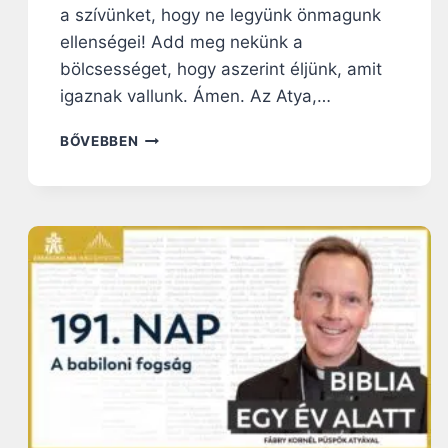
a szívünket, hogy ne legyünk önmagunk
ellenségei! Add meg nekünk a
bölcsességet, hogy aszerint éljünk, amit
igaznak vallunk. Ámen. Az Atya,…
2
BŐVEBBEN
0
1
.
N
A
P
:
A
K
I
R
Á
L
Y