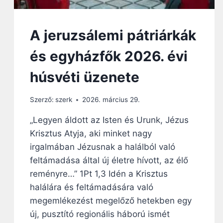
E
M
N
A jeruzsálemi pátriárkák
I
és egyházfők 2026. évi
húsvéti üzenete
Szerző:
szerk
2026. március 29.
„Legyen áldott az Isten és Urunk, Jézus
Krisztus Atyja, aki minket nagy
irgalmában Jézusnak a halálból való
feltámadása által új életre hívott, az élő
reményre…” 1Pt 1,3 Idén a Krisztus
halálára és feltámadására való
megemlékezést megelőző hetekben egy
új, pusztító regionális háború ismét