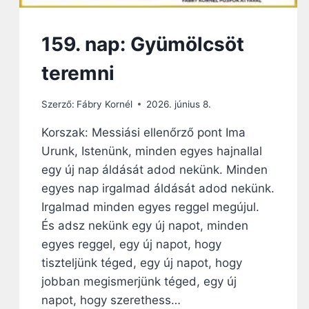
S
Á
159. nap: Gyümölcsöt
G
teremni
Szerző:
Fábry Kornél
2026. június 8.
Korszak: Messiási ellenőrző pont Ima
Urunk, Istenünk, minden egyes hajnallal
egy új nap áldását adod nekünk. Minden
egyes nap irgalmad áldását adod nekünk.
Irgalmad minden egyes reggel megújul.
És adsz nekünk egy új napot, minden
egyes reggel, egy új napot, hogy
tiszteljünk téged, egy új napot, hogy
jobban megismerjünk téged, egy új
napot, hogy szerethess…