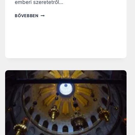
emberi szeretetről…
1
BŐVEBBEN
6
5
.
N
A
P
:
A
K
I
S
Z
E
R
E
T
É
S
A