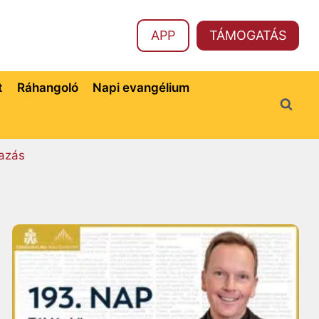
APP
TÁMOGATÁS
t
Ráhangoló
Napi evangélium
azás