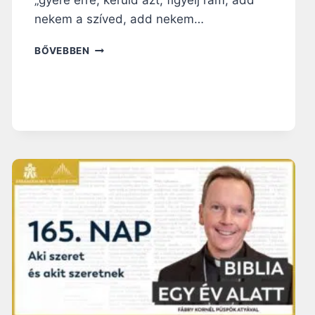
nekem a szíved, add nekem…
1
BŐVEBBEN
9
3
.
N
A
P
:
T
Ó
B
I
Á
S
K
Ö
N
Y
V