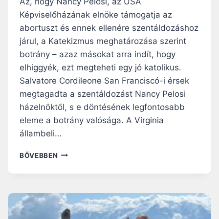
Az, hogy Nancy Pelosi, az USA
L
Képviselőházának elnöke támogatja az
Á
abortuszt és ennek ellenére szentáldozáshoz
T
H
járul, a Katekizmus meghatározása szerint
A
botrány – azaz másokat arra indít, hogy
T
elhiggyék, ezt megteheti egy jó katolikus.
J
Salvatore Cordileone San Franciscó-i érsek
U
K
megtagadta a szentáldozást Nancy Pelosi
E
házelnöktől, s e döntésének legfontosabb
Z
eleme a botrány valósága. A Virginia
E
N
állambeli…
A
F
M
BŐVEBBEN
E
I
L
T
V
I
É
S
T
J
E
E