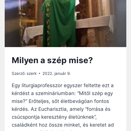
R
B
T
O
É
R
N
T
T
U
A
S
M
Z
I
T
S
Á
Milyen a szép mise?
E
M
A
O
Z
G
Szerző:
szerk
2022. január 9.
A
A
P
Egy liturgiaprofesszor egyszer feltette ezt a
T
O
Á
kérdést a szemináriumban: “Mitől szép egy
S
S
mise?” Erőteljes, sőt életbevágóan fontos
T
Á
O
kérdés. Az Eucharisztia, amely “forrása és
V
L
A
csúcspontja keresztény életünknek”,
O
L
családként hoz össze minket, és keretet ad
K