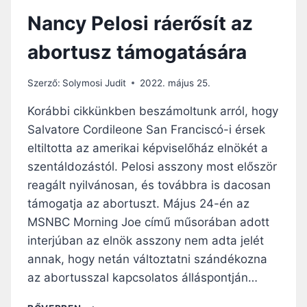
I
Nancy Pelosi ráerősít az
A
Z
abortusz támogatására
E
U
C
Szerző:
Solymosi Judit
2022. május 25.
H
A
Korábbi cikkünkben beszámoltunk arról, hogy
R
Salvatore Cordileone San Franciscó-i érsek
I
eltiltotta az amerikai képviselőház elnökét a
S
Z
szentáldozástól. Pelosi asszony most először
T
reagált nyilvánosan, és továbbra is dacosan
I
támogatja az abortuszt. Május 24-én az
Á
MSNBC Morning Joe című műsorában adott
B
A
interjúban az elnök asszony nem adta jelét
N
annak, hogy netán változtatni szándékozna
J
az abortusszal kapcsolatos álláspontján…
E
L
N