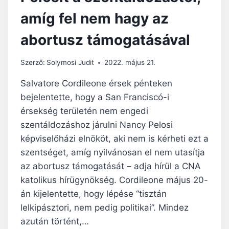
B
C
amíg fel nem hagy az
O
P
R
Á
abortusz támogatásával
T
P
U
A
S
Ú
Szerző:
Solymosi Judit
2022. május 21.
Z
R
T
Salvatore Cordileone érsek pénteken
A
Á
N
bejelentette, hogy a San Franciscó-i
M
G
érsekség területén nem engedi
O
Y
G
szentáldozáshoz járulni Nancy Pelosi
A
A
L
képviselőházi elnököt, aki nem is kérheti ezt a
T
A
szentséget, amíg nyilvánosan el nem utasítja
Á
I
az abortusz támogatását – adja hírül a CNA
S
M
Á
katolikus hírügynökség. Cordileone május 20-
Á
R
J
án kijelentette, hogy lépése “tisztán
A
A
lelkipásztori, nem pedig politikai”. Mindez
azután történt,…