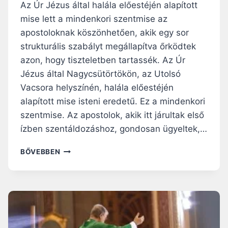
S
K
Az Úr Jézus által halála előestéjén alapított
T
E
mise lett a mindenkori szentmise az
Ó
A
apostoloknak köszönhetően, akik egy sor
L
Z
,
E
strukturális szabályt megállapítva őrködtek
A
L
azon, hogy tiszteletben tartassék. Az Úr
M
S
Jézus által Nagycsütörtökön, az Utolsó
Í
Ő
Vacsora helyszínén, halála előestéjén
G
Á
F
L
alapított mise isteni eredetű. Ez a mindenkori
E
D
szentmise. Az apostolok, akik itt járultak első
L
O
ízben szentáldozáshoz, gondosan ügyeltek,…
N
Z
E
Á
H
M
BŐVEBBEN
S
O
H
R
G
A
A
Y
G
?
A
Y
N
A
T
Z
Ö
A