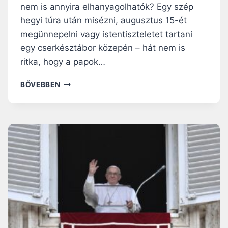
O
nem is annyira elhanyagolhatók? Egy szép
T
hegyi túra után misézni, augusztus 15-ét
R
megünnepelni vagy istentiszteletet tartani
Á
N
egy cserkésztábor közepén – hát nem is
K
ritka, hogy a papok…
O
Z
B
BŐVEBBEN
T
Á
A
R
T
H
J
O
Á
L
K
C
A
E
H
L
Í
E
V
B
Ő
R
K
Á
E
L
T