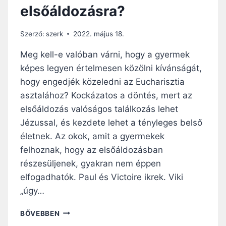
elsőáldozásra?
Ó
-
I
Szerző:
szerk
2022. május 18.
É
R
Meg kell-e valóban várni, hogy a gyermek
S
képes legyen értelmesen közölni kívánságát,
E
hogy engedjék közeledni az Eucharisztia
K
E
asztalához? Kockázatos a döntés, mert az
L
elsőáldozás valóságos találkozás lehet
T
Jézussal, és kezdete lehet a tényleges belső
I
életnek. Az okok, amit a gyermekek
L
T
felhoznak, hogy az elsőáldozásban
O
részesüljenek, gyakran nem éppen
T
elfogadhatók. Paul és Victoire ikrek. Viki
T
A
„úgy…
N
A
V
BŐVEBBEN
N
A