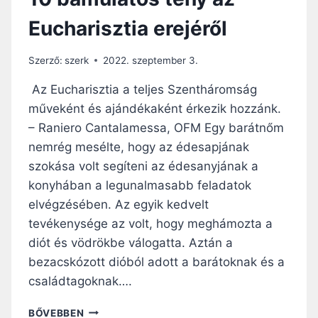
Eucharisztia erejéről
Szerző:
szerk
2022. szeptember 3.
Az Eucharisztia a teljes Szentháromság
műveként és ajándékaként érkezik hozzánk.
– Raniero Cantalamessa, OFM Egy barátnőm
nemrég mesélte, hogy az édesapjának
szokása volt segíteni az édesanyjának a
konyhában a legunalmasabb feladatok
elvégzésében. Az egyik kedvelt
tevékenysége az volt, hogy meghámozta a
diót és vödrökbe válogatta. Aztán a
bezacskózott dióból adott a barátoknak és a
családtagoknak….
1
BŐVEBBEN