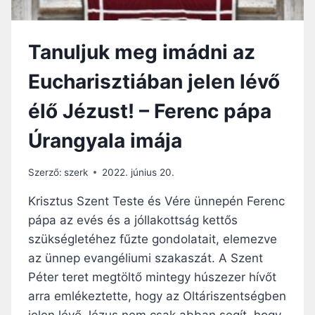
H
A
A
Z
T
A
Tanuljuk meg imádni az
Ó
B
A
O
Eucharisztiában jelen lévő
S
R
Z
T
élő Jézust! – Ferenc pápa
E
U
N
S
Úrangyala imája
T
Z
M
P
I
Szerző:
szerk
2022. június 20.
Á
S
R
E
Krisztus Szent Teste és Vére ünnepén Ferenc
T
?
pápa az evés és a jóllakottság kettős
I
P
szükségletéhez fűzte gondolatait, elemezve
O
az ünnep evangéliumi szakaszát. A Szent
L
Péter teret megtöltő mintegy húszezer hívőt
I
T
arra emlékeztette, hogy az Oltáriszentségben
I
jelen lévő Jézus nem csak abban segít, hogy