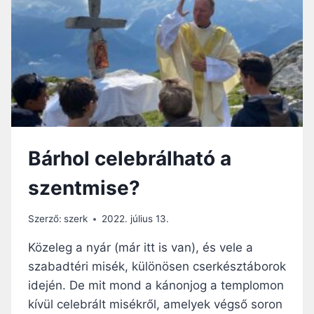
L
L
E
E
N
N
?
T
A
B
O
T
R
Á
Bárhol celebrálható a
N
Y
szentmise?
?
–
H
Szerző:
szerk
2022. július 13.
O
G
Közeleg a nyár (már itt is van), és vele a
Y
szabadtéri misék, különösen cserkésztáborok
A
idején. De mit mond a kánonjog a templomon
N
B
kívül celebrált misékről, amelyek végső soron