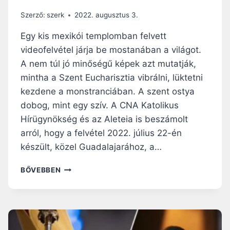
R
I
Szerző:
szerk
2022. augusztus 3.
S
Z
Egy kis mexikói templomban felvett
T
videofelvétel járja be mostanában a világot.
I
A nem túl jó minőségű képek azt mutatják,
A
E
mintha a Szent Eucharisztia vibrálni, lüktetni
R
kezdene a monstranciában. A szent ostya
E
dobog, mint egy szív. A CNA Katolikus
J
Hírügynökség és az Aleteia is beszámolt
É
R
arról, hogy a felvétel 2022. július 22-én
Ő
készült, közel Guadalajarához, a…
L
A
BŐVEBBEN
Z
E
U
C
H