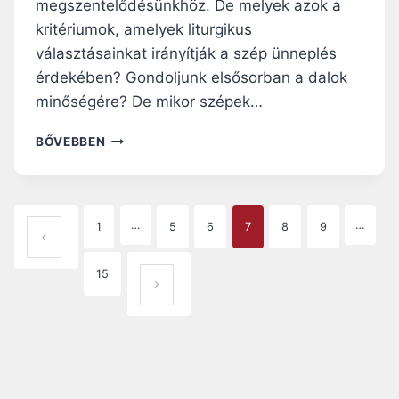
megszentelődésünkhöz. De melyek azok a
I
D
kritériumok, amelyek liturgikus
E
választásainkat irányítják a szép ünneplés
J
érdekében? Gondoljunk elsősorban a dalok
É
B
minőségére? De mikor szépek…
E
N
M
BŐVEBBEN
?
I
L
Y
E
P
…
…
1
5
6
7
8
9
N
ELŐZŐ OLDAL
A
A
S
15
KÖVETKEZŐ OLDAL
Z
G
É
P
E
M
I
N
S
E