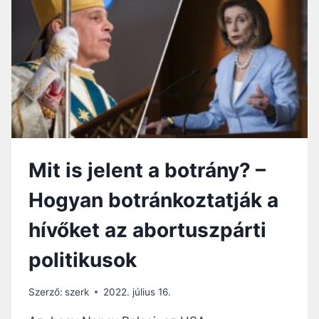
A
R
I
S
Z
T
I
A
V
A
L
Mit is jelent a botrány? –
Ó
D
Hogyan botránkoztatják a
I
C
hívőket az abortuszpárti
S
O
politikusok
D
Á
J
Szerző:
szerk
2022. július 16.
Á
T