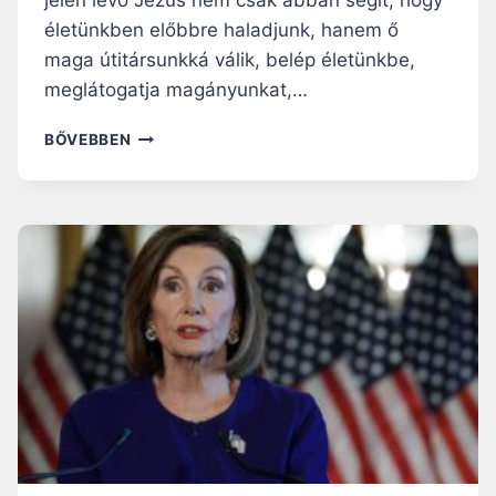
K
életünkben előbbre haladjunk, hanem ő
U
maga útitársunkká válik, belép életünkbe,
S
O
meglátogatja magányunkat,…
K
T
BŐVEBBEN
A
N
U
L
J
U
K
M
E
G
I
M
Á
D
N