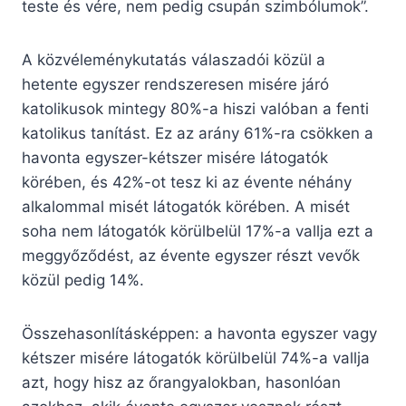
teste és vére, nem pedig csupán szimbólumok”.
A közvéleménykutatás válaszadói közül a
hetente egyszer rendszeresen misére járó
katolikusok mintegy 80%-a hiszi valóban a fenti
katolikus tanítást. Ez az arány 61%-ra csökken a
havonta egyszer-kétszer misére látogatók
körében, és 42%-ot tesz ki az évente néhány
alkalommal misét látogatók körében. A misét
soha nem látogatók körülbelül 17%-a vallja ezt a
meggyőződést, az évente egyszer részt vevők
közül pedig 14%.
Összehasonlításképpen: a havonta egyszer vagy
kétszer misére látogatók körülbelül 74%-a vallja
azt, hogy hisz az őrangyalokban, hasonlóan