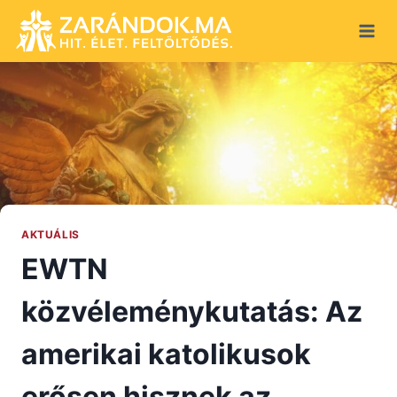
Skip
to
content
AKTUÁLIS
EWTN
közvéleménykutatás: Az
amerikai katolikusok
erősen hisznek az