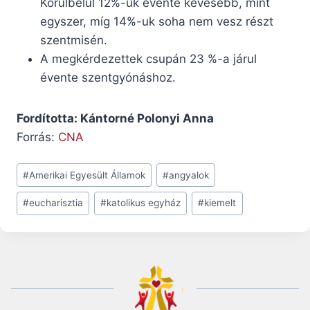
Körülbelül 12%-uk évente kevesebb, mint
egyszer, míg 14%-uk soha nem vesz részt
szentmisén.
A megkérdezettek csupán 23 %-a járul
évente szentgyónáshoz.
Fordította: Kántorné Polonyi Anna
Forrás:
CNA
Post
#
Amerikai Egyesült Államok
#
angyalok
Tags:
#
eucharisztia
#
katolikus egyház
#
kiemelt