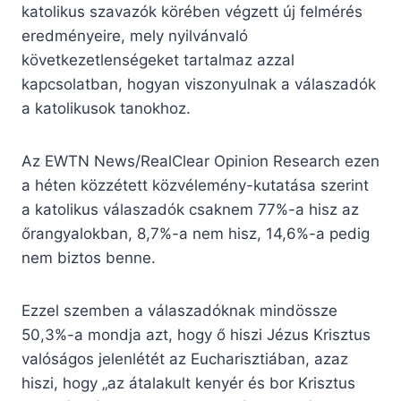
katolikus szavazók körében végzett új felmérés
eredményeire, mely nyilvánvaló
következetlenségeket tartalmaz azzal
kapcsolatban, hogyan viszonyulnak a válaszadók
a katolikusok tanokhoz.
Az EWTN News/RealClear Opinion Research ezen
a héten közzétett közvélemény-kutatása szerint
a katolikus válaszadók csaknem 77%-a hisz az
őrangyalokban, 8,7%-a nem hisz, 14,6%-a pedig
nem biztos benne.
Ezzel szemben a válaszadóknak mindössze
50,3%-a mondja azt, hogy ő hiszi Jézus Krisztus
valóságos jelenlétét az Eucharisztiában, azaz
hiszi, hogy „az átalakult kenyér és bor Krisztus