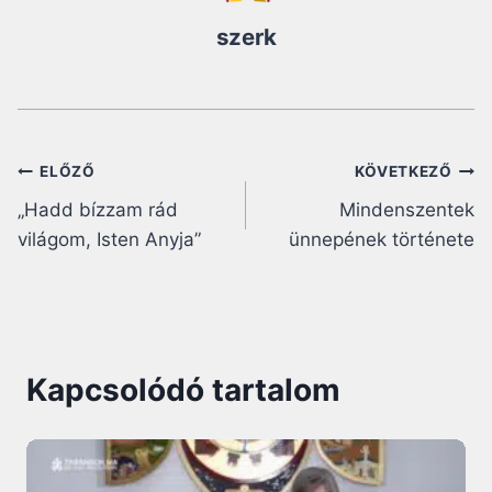
szerk
Bejegyzés
ELŐZŐ
KÖVETKEZŐ
„Hadd bízzam rád
Mindenszentek
navigáció
világom, Isten Anyja”
ünnepének története
Kapcsolódó tartalom