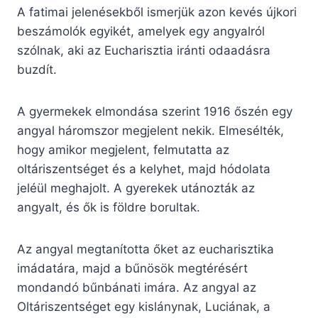
A fatimai jelenésekből ismerjük azon kevés újkori
beszámolók egyikét, amelyek egy angyalról
szólnak, aki az Eucharisztia iránti odaadásra
buzdít.
A gyermekek elmondása szerint 1916 őszén egy
angyal háromszor megjelent nekik. Elmesélték,
hogy amikor megjelent, felmutatta az
oltáriszentséget és a kelyhet, majd hódolata
jeléül meghajolt. A gyerekek utánozták az
angyalt, és ők is földre borultak.
Az angyal megtanította őket az eucharisztika
imádatára, majd a bűnösök megtérésért
mondandó bűnbánati imára. Az angyal az
Oltáriszentséget egy kislánynak, Luciának, a