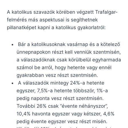
A katolikus szavazók körében végzett Trafalgar-
felmérés más aspektusai is segíthetnek
pillanatképet kapni a katolikus gyakorlatról:
Bár a katolikusoknak vasárnap és a kötelező
ünnepnapokon részt kell venniük szentmisén,
a válaszadóknak csak körülbelül egyharmada
számol be arról, hogy hetente vagy ennél
gyakrabban vesz részt szentmisén.
A válaszadók mintegy 24%-a hetente
egyszer, 7,5%-a hetente többször, 1%-a
pedig naponta vesz részt szentmisén.
További 26% csak “évente néhányszor”,
10,4% havonta egyszer vagy kétszer, 4,6%
pedig évente egyszer vesz részt misén.