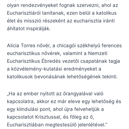
olyan rendezvényeket fognak szervezni, ahol az
Eucharisztiáról tanítanak, ezen belül a katolikus
élet és misszió részeként az eucharisztia iránti
áhítatot inspirálják.
Alicia Torres nővér, a chicagói székhelyű ferences
eucharisztikus nővérek, valamint a Nemzeti
Eucharisztikus Ébredés vezetői csapatának tagja
a közvélemény-kutatási eredményeket a
katolikusok bevonásának lehetőségének tekinti.
„Ha az ember nyitott az őrangyalával való
kapcsolatra, akkor ez már eleve egy lehetőség és
egy kiindulási pont, ahol újra felvehetjük a
kapcsolatot Krisztussal, és főleg az ő,
Eucharisztiában megtestesülő jelenlétével.”