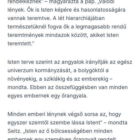
rendelkeznek” – magyarázta a pap. „Valódi
lények. Ők is Isten képére és hasonlatosságára
vannak teremtve. A lét hierarchiájában
természetüknél fogva ők a legmagasabb rendű
teremtmények mindazok között, akiket Isten
teremtett.”
Isten terve szerint az angyalok irányítják az egész
univerzum kormányzását, a bolygóktól a
növényekig, a sziklákig és az emberekig –
mondta. Ebben az összefüggésben van minden
egyes embernek egy őrangyala.
Minden emberi lénynek végső sorsa az, hogy
egyszer szemtől szembe lássa Istent” – mondta
Seitz. „Isten az ő bölcsességében minden
embernek egy személyes őrangyalt rendelt