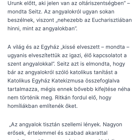
Urunk előtt, aki jelen van az oltáriszentségben” –
mondta Seitz. Az angyalokról ugyan sokan
beszélnek, viszont „nehezebb az Eucharisztiában
hinni, mint az angyalokban”.
A világ és az Egyház „kissé elveszett – mondta –
ugyanis elveszítettük az igazi, élő kapcsolatot a
szent angyalokkal”. Seitz azt is elmondta, hogy
bár az angyalokról szóló katolikus tanítást a
Katolikus Egyház Katekizmusa összefoglalva
tartalmazza, mégis ennek bővebb kifejtése néha
nem történik meg. Ritkán fordul elő, hogy
homíliákban említenék őket.
„Az angyalok tisztán szellemi lények. Nagyon
erősek, értelemmel és szabad akarattal