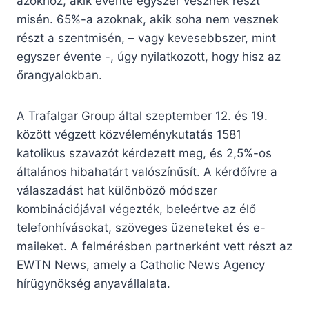
azokhoz, akik évente egyszer vesznek részt
misén. 65%-a azoknak, akik soha nem vesznek
részt a szentmisén, – vagy kevesebbszer, mint
egyszer évente -, úgy nyilatkozott, hogy hisz az
őrangyalokban.
A Trafalgar Group által szeptember 12. és 19.
között végzett közvéleménykutatás 1581
katolikus szavazót kérdezett meg, és 2,5%-os
általános hibahatárt valószínűsít. A kérdőívre a
válaszadást hat különböző módszer
kombinációjával végezték, beleértve az élő
telefonhívásokat, szöveges üzeneteket és e-
maileket. A felmérésben partnerként vett részt az
EWTN News, amely a Catholic News Agency
hírügynökség anyavállalata.