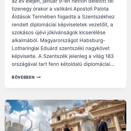
az év elején, január 9-én hétfőn délelőtt fél
Ö
V
tizenegy órakor a vatikáni Apostoli Palota
E
Áldások Termében fogadta a Szentszékhez
T
rendelt diplomáciai képviseletek vezetőit, a
S
szokásos újévi jókívánságok kicserélése
É
G
alkalmából. Magyarországot Habsburg-
Lotharingiai Eduárd szentszéki nagykövet
képviselte. A Szentszék jelenleg a világ 183
országával tart fenn kétoldalú diplomáciai…
A
BŐVEBBEN
„
H
A
R
M
A
D
I
K