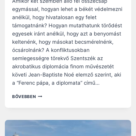
Amikor két szemben álló fél összecsap
E
egymással, hogyan lehet a békét védelmezni
S
anélkül, hogy hivatalosan egy felet
Z
T
támogatnánk? Hogyan mutathatunk törődést
E
egyesek iránt anélkül, hogy azt a benyomást
N
keltenénk, hogy másokat becsmérelnénk,
D
ócsárolnánk? A konfliktusokban
E
I
semlegességre törekvő Szentszék az
F
akrobatikus diplomácia finom művészetét
O
követi Jean-Baptiste Noé elemző szerint, aki
R
R
a “Ferenc pápa, a diplomata” című…
Ó
P
S
BŐVEBBEN
O
Z
N
E
T
N
J
T
A
S
I
Z