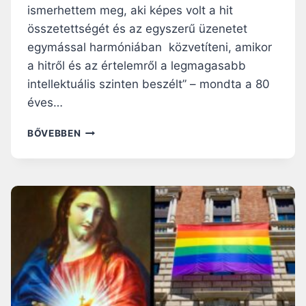
A
ismerhettem meg, aki képes volt a hit
S
,
összetettségét és az egyszerű üzenetet
T
U
É
S
egymással harmóniában közvetíteni, amikor
S
A
a hitről és az értelemről a legmagasabb
S
,
intellektuális szinten beszélt” – mondta a 80
Z
U
A
K
éves…
B
R
A
A
E
BŐVEBBEN
D
J
D
S
N
M
Á
A
U
G
N
O
D
T
S
”
T
J
O
A
I
V
B
A
E
S
R