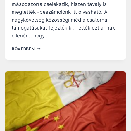
X
másodszorra cselekszik, hiszen tavaly is
V
megtették -beszámolónk itt olvasható. A
I
nagykövetség közösségi média csatornái
.
B
támogatásukat fejezték ki. Tették ezt annak
E
ellenére, hogy…
N
E
S
BŐVEBBEN
D
Z
E
I
K
V
R
Á
Ő
R
L
V
:
Á
“
N
A
Y
Z
S
E
Z
G
Í
Y
N