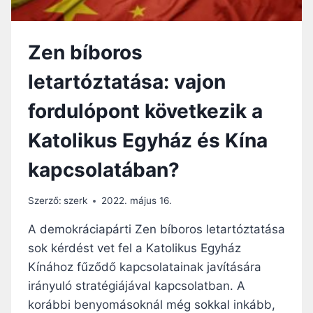
I
Ű
K
Z
L
Á
E
Zen bíboros
S
G
Z
N
letartóztatása: vajon
L
A
Ó
G
fordulópont következik a
A
Y
Z
O
Katolikus Egyház és Kína
A
B
M
B
kapcsolatában?
E
S
R
Z
I
Szerző:
szerk
2022. május 16.
E
K
M
A
A demokráciapárti Zen bíboros letartóztatása
É
I
sok kérdést vet fel a Katolikus Egyház
L
N
Y
Kínához fűződő kapcsolatainak javítására
A
I
G
irányuló stratégiájával kapcsolatban. A
S
Y
korábbi benyomásoknál még sokkal inkább,
É