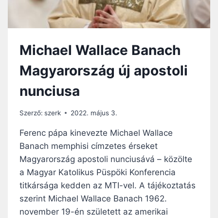
A
R
T
Ó
Michael Wallace Banach
Z
T
Magyarország új apostoli
A
T
nunciusa
Á
S
A
Szerző:
szerk
2022. május 3.
:
V
Ferenc pápa kinevezte Michael Wallace
A
Banach memphisi címzetes érseket
J
Magyarország apostoli nunciusává – közölte
O
N
a Magyar Katolikus Püspöki Konferencia
F
titkársága kedden az MTI-vel. A tájékoztatás
O
szerint Michael Wallace Banach 1962.
R
november 19-én született az amerikai
D