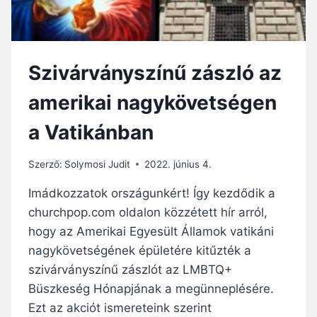
O
E
L
G
Y
K
Szivárványszínű zászló az
O
R
amerikai nagykövetségen
I
M
a Vatikánban
I
N
I
Szerző:
Solymosi Judit
2022. június 4.
S
Z
Imádkozzatok országunkért! Így kezdődik a
T
churchpop.com oldalon közzétett hír arról,
E
hogy az Amerikai Egyesült Államok vatikáni
R
E
nagykövetségének épületére kitűzték a
L
szivárványszínű zászlót az LMBTQ+
N
Büszkeség Hónapjának a megünneplésére.
Ö
Ezt az akciót ismereteink szerint
K