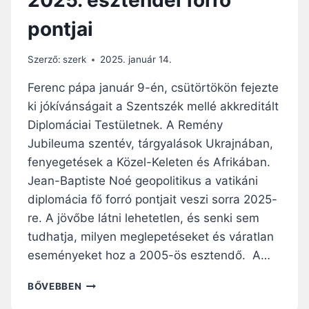
A
pontjai
S
T
Á
Szerző:
szerk
2025. január 14.
K
A
Ferenc pápa január 9-én, csütörtökön fejezte
G
ki jókívánságait a Szentszék mellé akkreditált
Á
Diplo­má­ciai Testületnek. A Remény
Z
A
Jubileuma szentév, tárgyalások Ukrajnában,
I
fenyegetések a Közel-Ke­leten és Afrikában.
H
Jean-Baptiste Noé geopolitikus a vatikáni
Á
diplomácia fő forró pont­jait veszi sorra 2025-
B
O
re. A jövőbe látni lehetetlen, és senki sem
R
tudhatja, milyen meglepetéseket és várat­l­an
Ú
eseményeket hoz a 2005-ös esztendő. A…
B
A
A
BŐVEBBEN
N
V
M