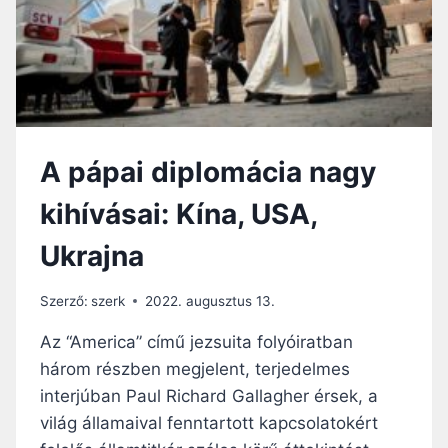
V
I
L
Á
G
H
Á
A pápai diplomácia nagy
B
O
kihívásai: Kína, USA,
R
Ú
Ukrajna
”
E
L
Szerző:
szerk
2022. augusztus 13.
L
E
Az “America” című jezsuita folyóiratban
N
három részben megjelent, terjedelmes
F
interjúban Paul Richard Gallagher érsek, a
E
R
világ államaival fenntartott kapcsolatokért
E