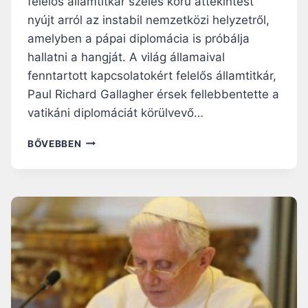
felelős államtitkár széles körű áttekintést
N
nyújt arról az instabil nemzetközi helyzetről,
C
amelyben a pápai diplomácia is próbálja
P
Á
hallatni a hangját. A világ államaival
P
fenntartott kapcsolatokért felelős államtitkár,
A
Paul Richard Gallagher érsek fellebbentette a
„
I
vatikáni diplomáciát körülvevő…
G
A
A
BŐVEBBEN
Z
P
S
Á
Á
P
G
A
O
I
T
D
,
I
I
P
G
L
A
O
Z
M