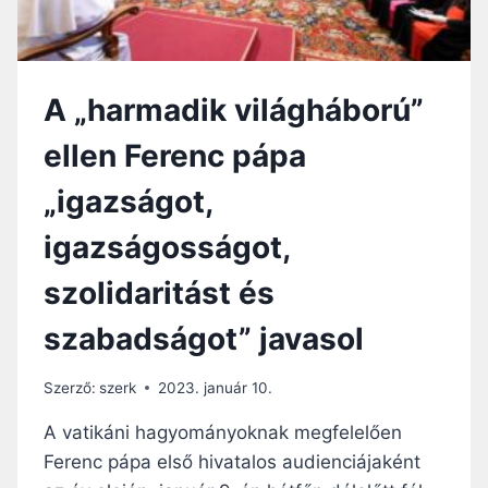
E
N
T
S
A „harmadik világháború”
Z
É
ellen Ferenc pápa
K
É
„igazságot,
S
A
igazságosságot,
M
A
szolidaritást és
G
Y
szabadságot” javasol
A
R
N
Szerző:
szerk
2023. január 10.
A
G
A vatikáni hagyományoknak megfelelően
Y
Ferenc pápa első hivatalos audienciájaként
K