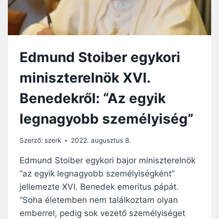
S
Á
Á
C
G
I
O
A
S
N
Edmund Stoiber egykori
S
A
Á
G
miniszterelnök XVI.
G
Y
O
K
Benedekről: “Az egyik
T
I
,
H
legnagyobb személyiség”
S
Í
Z
V
O
Á
Szerző:
szerk
2022. augusztus 8.
L
S
I
A
Edmund Stoiber egykori bajor miniszterelnök
D
I
“az egyik legnagyobb személyiségként”
A
:
jellemezte XVI. Benedek emeritus pápát.
R
K
I
Í
“Soha életemben nem találkoztam olyan
T
N
emberrel, pedig sok vezető személyiséget
Á