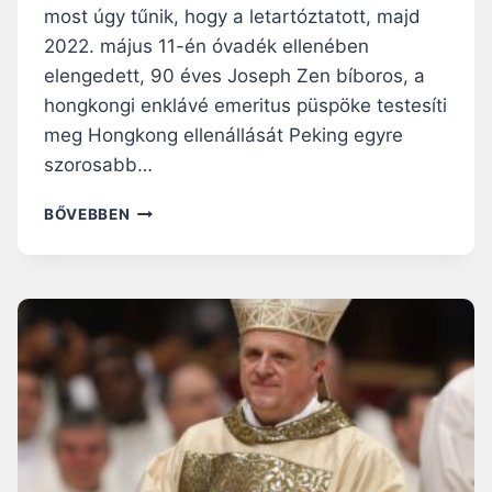
K
most úgy tűnik, hogy a letartóztatott, majd
G
Ö
”
2022. május 11-én óvadék ellenében
V
E
elengedett, 90 éves Joseph Zen bíboros, a
T
hongkongi enklávé emeritus püspöke testesíti
S
meg Hongkong ellenállását Peking egyre
É
G
szorosabb…
E
N
Z
BŐVEBBEN
A
E
V
N
A
B
T
Í
I
B
K
O
Á
R
N
O
B
S
A
L
N
E
T