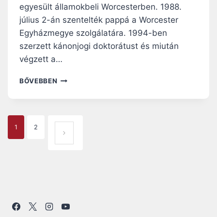
U
egyesült államokbeli Worcesterben. 1988.
L
július 2-án szentelték pappá a Worcester
Ó
Egyházmegye szolgálatára. 1994-ben
P
O
szerzett kánonjogi doktorátust és miután
N
végzett a…
T
K
M
BŐVEBBEN
Ö
I
V
C
E
H
T
A
P
K
1
2
E
KÖ
E
L
A
Z
VET
W
I
A
G
KEZ
K
L
Ő
A
L
E
K
OLD
A
A
C
N
AL
T
E