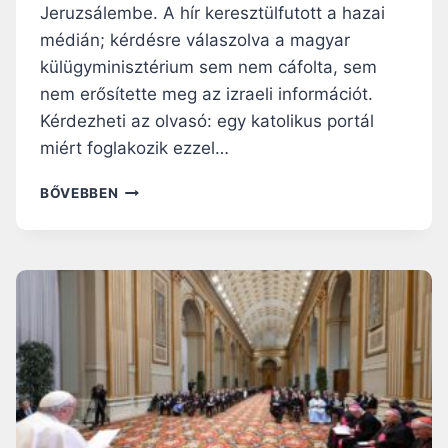
N
Jeruzsálembe. A hír keresztülfutott a hazai
C
médián; kérdésre válaszolva a magyar
?
külügyminisztérium sem nem cáfolta, sem
nem erősítette meg az izraeli információt.
Kérdezheti az olvasó: egy katolikus portál
miért foglakozik ezzel…
J
BŐVEBBEN
E
R
U
Z
S
Á
L
E
M
,
S
Z