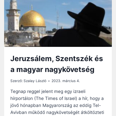
É
K
:
D
I
P
L
O
M
Á
Jeruzsálem, Szentszék és
C
I
a magyar nagykövetség
A
I
K
Szerző:
Szalay László
2023. március 4.
Ö
T
Tegnap reggel jelent meg egy izraeli
É
hírportálon (The Times of Israel) a hír, hogy a
L
jövő hónapban Magyarország az eddig Tel-
T
Á
Avivban működő nagykövetségét átköltözteti