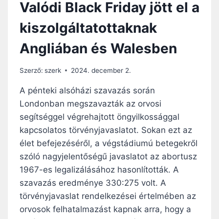
Valódi Black Friday jött el a
T
:
Ó
A
kiszolgáltatottaknak
K
Z
Ö
O
Angliában és Walesben
V
R
E
V
T
O
Szerző:
szerk
2024. december 2.
K
S
E
O
A pénteki alsóházi szavazás során
Z
K
Londonban megszavazták az orvosi
M
A
segítséggel végrehajtott öngyilkossággal
É
S
N
Z
kapcsolatos törvényjavaslatot. Sokan ezt az
Y
Á
élet befejezéséről, a végstádiumú betegekről
E
N
szóló nagyjelentőségű javaslatot az abortusz
K
D
1967-es legalizálásához hasonlították. A
K
É
E
K
szavazás eredménye 330:275 volt. A
L
O
törvényjavaslat rendelkezései értelmében az
L
orvosok felhatalmazást kapnak arra, hogy a
T