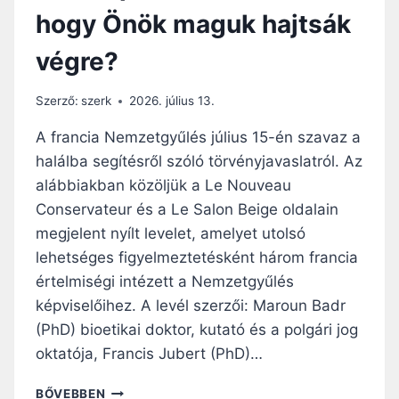
Ó
hogy Önök maguk hajtsák
L
S
végre?
Z
Ó
L
Szerző:
szerk
2026. július 13.
Ó
F
A francia Nemzetgyűlés július 15-én szavaz a
R
halálba segítésről szóló törvényjavaslatról. Az
A
alábbiakban közöljük a Le Nouveau
N
C
Conservateur és a Le Salon Beige oldalain
I
megjelent nyílt levelet, amelyet utolsó
A
lehetséges figyelmeztetésként három francia
T
értelmiségi intézett a Nemzetgyűlés
Ö
R
képviselőihez. A levél szerzői: Maroun Badr
V
(PhD) bioetikai doktor, kutató és a polgári jog
É
oktatója, Francis Jubert (PhD)…
N
Y
H
BŐVEBBEN
T