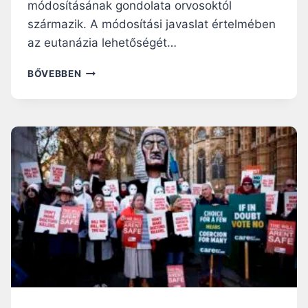
módosításának gondolata orvosoktól
A
M
K
származik. A módosítási javaslat értelmében
I
S
az eutanázia lehetőségét…
J
Ó
K
BŐVEBBEN
C
A
S
N
E
A
L
D
E
A
K
T
E
O
D
V
E
Á
T
B
,
B
R
L
I
É
A
P
S
N
Z
E