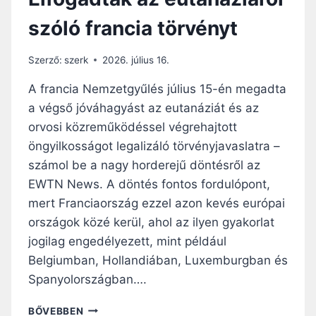
szóló francia törvényt
Szerző:
szerk
2026. július 16.
A francia Nemzetgyűlés július 15-én megadta
a végső jóváhagyást az eutanáziát és az
orvosi közreműködéssel végrehajtott
öngyilkosságot legalizáló törvényjavaslatra –
számol be a nagy horderejű döntésről az
EWTN News. A döntés fontos fordulópont,
mert Franciaország ezzel azon kevés európai
országok közé kerül, ahol az ilyen gyakorlat
jogilag engedélyezett, mint például
Belgiumban, Hollandiában, Luxemburgban és
Spanyolországban….
E
BŐVEBBEN