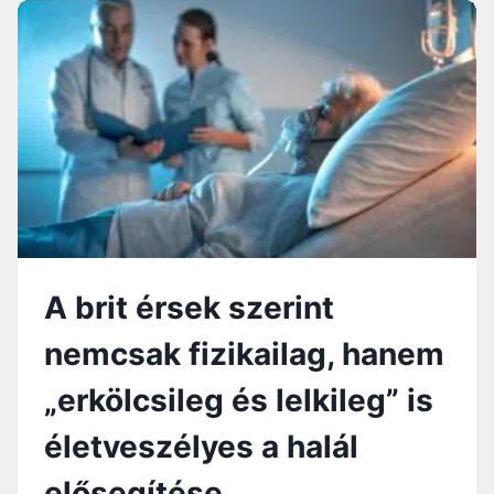
S
T
L
Z
M
K
A
I
O
S
N
S
O
S
S
R
T
Á
S
E
G
A
R
L
A
É
E
F
R
G
R
S
A
A
E
L
N
K
I
A brit érsek szerint
C
E
Z
I
L
Á
nemcsak fizikailag, hanem
A
E
L
E
L
Á
„erkölcsileg és lelkileg” is
U
K
S
T
I
Á
életveszélyes a halál
A
P
R
N
Á
A
elősegítése
Á