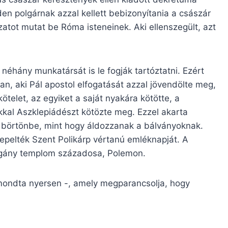
en polgárnak azzal kellett bebizonyítania a császár
atot mutat be Róma isteneinek. Aki ellenszegült, azt
hány munkatársát is le fogják tartóztatni. Ezért
n, aki Pál apostol elfogatását azzal jövendölte meg,
ötelet, az egyiket a saját nyakára kötötte, a
kal Aszklepiádészt kötözte meg. Ezzel akarta
 börtönbe, mint hogy áldozzanak a bálványoknak.
pelték Szent Polikárp vértanú emléknapját. A
pogány templom századosa, Polemon.
ndta nyersen -, amely megparancsolja, hogy