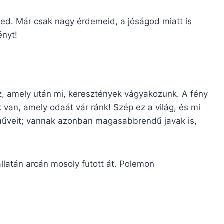
. Már csak nagy érdemeid, a jóságod miatt is
ényt!
 amely után mi, keresztények vágyakozunk. A fény
 van, amely odaát vár ránk! Szép ez a világ, és mi
műveit; vannak azonban magasabbrendű javak is,
latán arcán mosoly futott át. Polemon