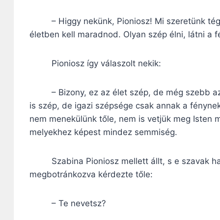
– Higgy nekünk, Pioniosz! Mi szeretünk téged
életben kell maradnod. Olyan szép élni, látni a f
Pioniosz így válaszolt nekik:
– Bizony, ez az élet szép, de még szebb az,
is szép, de igazi szépsége csak annak a fénynek
nem menekülünk tőle, nem is vetjük meg Isten 
melyekhez képest mindez semmiség.
Szabina Pioniosz mellett állt, s e szavak hal
megbotránkozva kérdezte tőle:
– Te nevetsz?