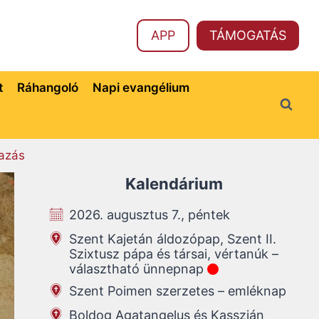
APP
TÁMOGATÁS
t
Ráhangoló
Napi evangélium
azás
Kalendárium
2026. augusztus 7., péntek
Szent Kajetán áldozópap, Szent II.
Szixtusz pápa és társai, vértanúk –
választható ünnepnap
Szent Poimen szerzetes – emléknap
Boldog Agatangelus és Kasszián