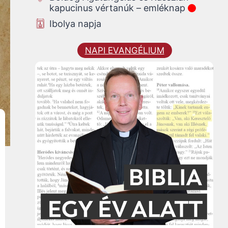
kapucinus vértanúk – emléknap
Ibolya napja
NAPI EVANGÉLIUM