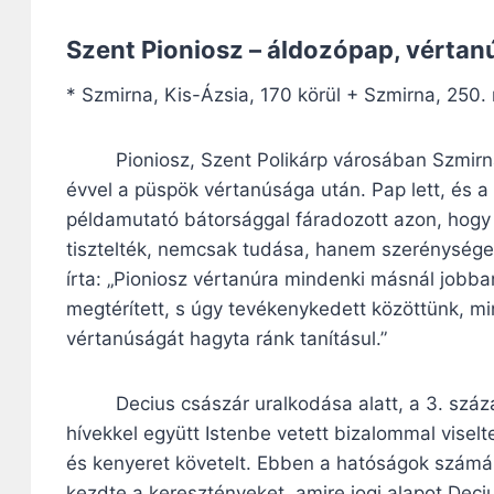
Szent Pioniosz – áldozópap, vértan
* Szmirna, Kis-Ázsia, 170 körül + Szmirna, 250.
Pioniosz, Szent Polikárp városában Szmirnaba
évvel a püspök vértanúsága után. Pap lett, és a
példamutató bátorsággal fáradozott azon, hogy a
tisztelték, nemcsak tudása, hanem szerénysége é
írta: „Pioniosz vértanúra mindenki másnál jobba
megtérített, s úgy tevékenykedett közöttünk, mi
vértanúságát hagyta ránk tanításul.”
Decius császár uralkodása alatt, a 3. század
hívekkel együtt Istenbe vetett bizalommal visel
és kenyeret követelt. Ebben a hatóságok számár
kezdte a keresztényeket, amire jogi alapot Deci