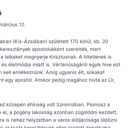
ú
 március 12.
n (Kis-Ázsiában) született 170 körül, kb. 20
 keresztények apostolukként szerették, mert
 lelkeket megnyerje Krisztusnak. A hitetlenek is
s életmódja miatt is. Vértanúságáról egyik híve ezt
n kell emlékeznünk. Amíg ugyanis élt, sokakat
nt egy apostol. Amikor pedig magához hívta az Úr,
 közepén éhínség volt Szmirnában. Pioniosz a
te el, a pogány lakosság azonban zúgolódni kezdett,
a is nehéz helyzetben a város elöljárósága üldözni
us császár keresztények ellen kiadott dekrétuma