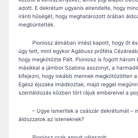
adott. E dekrétum ugyanis elrendelte, hogy mind
iránti hűségét, hogy meghatározott órában áldoz
megbüntették.
Pioniosz álmában intést kapott, hogy őt és né
úgy tett, mint egykor Agábusz próféta Cézáreába
hogy megkötözte Pált. Pioniosz is fogott három k
másikkal a jámbor Szabina asszonyt, a harmadik
kifejezni, hogy inkább mennek megkötözötten a
Egész éjszaka imádkoztak, majd reggel megünne
szentáldozás közben tört rájuk embereivel a 
– Ugye ismeritek a császár dekrétumát – mo
áldozzatok az isteneknek?
Pioniosz csak annyit válaszolt: