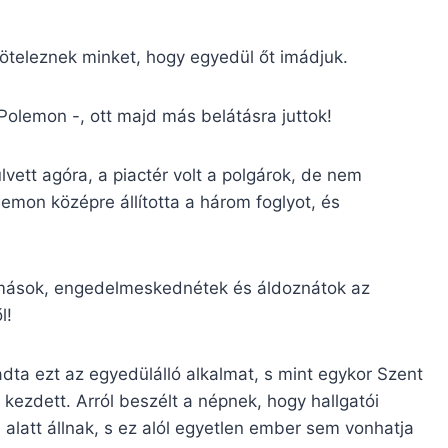
teleznek minket, hogy egyedül őt imádjuk.
emon -, ott majd más belátásra juttok!
tt agóra, a piactér volt a polgárok, de nem
lemon középre állította a három foglyot, és
mások, engedelmeskednétek és áldoznátok az
l!
a ezt az egyedülálló alkalmat, s mint egykor Szent
kezdett. Arról beszélt a népnek, hogy hallgatói
e alatt állnak, s ez alól egyetlen ember sem vonhatja