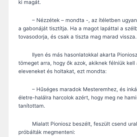
ki magát.
– Nézzétek – mondta -, az ítéletben ugyanaz 
a gabonáját tisztítja. Ha a magot lapáttal a szél
tovasodorja, és csak a tiszta mag marad vissza.
Ilyen és más hasonlatokkal akarta Pioniosz,
tömeget arra, hogy ők azok, akiknek félniük kell az
eleveneket és holtakat, ezt mondta:
– Hűséges maradok Mesteremhez, és inkább m
életre-halálra harcolok azért, hogy meg ne hami
tanítottam.
Mialatt Pioniosz beszélt, feszült csend uralko
próbálták megmenteni: