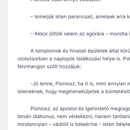
– Ismerjük Isten parancsait, amelyek arra kö
– Akkor jöttök velem az agórára – mondta Pol
A templomok és hivatali épületek által körülve
utolsósorban a naplopók találkozási helye is. Po
fennhangon szólt hozzájuk:
-Jó lenne, Pioniosz, ha ti is, mint annyian 
isteneknek, hogy megmeneküljetek a büntetéstő
Pioniosz, az apostol és igehirdető megragadt
István diákonus, nem védekezni, hanem tanítani 
mindannyian – vádlóit is beleértve – Isten ítélet