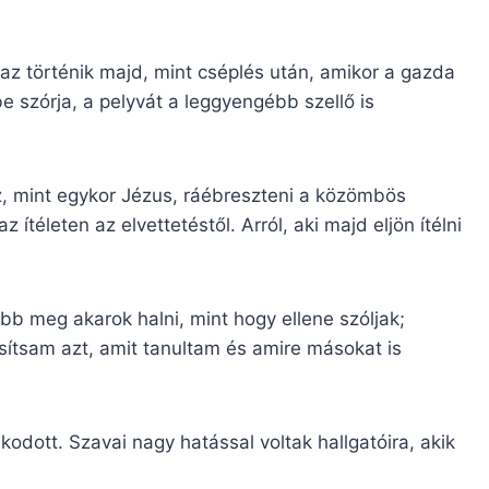
történik majd, mint cséplés után, amikor a gazda
be szórja, a pelyvát a leggyengébb szellő is
 mint egykor Jézus, ráébreszteni a közömbös
 ítéleten az elvettetéstől. Arról, aki majd eljön ítélni
eg akarok halni, mint hogy ellene szóljak;
sítsam azt, amit tanultam és amire másokat is
dott. Szavai nagy hatással voltak hallgatóira, akik