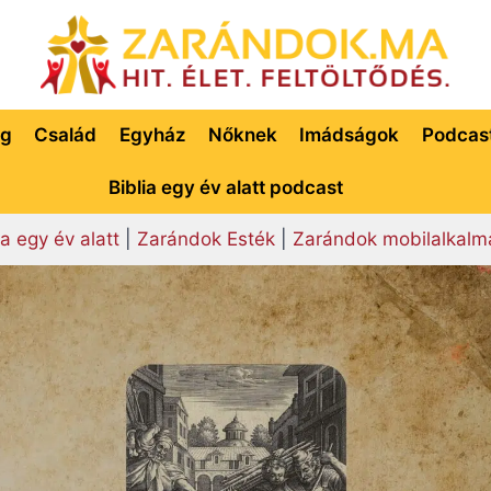
ég
Család
Egyház
Nőknek
Imádságok
Podcas
Biblia egy év alatt podcast
ia egy év alatt
|
Zarándok Esték
|
Zarándok mobilalkalm