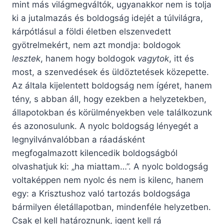
mint más világmegváltók, ugyanakkor nem is tolja
ki a jutalmazás és boldogság idejét a túlvilágra,
kárpótlásul a földi életben elszenvedett
gyötrelmekért, nem azt mondja: boldogok
lesztek
, hanem hogy boldogok
vagytok
, itt és
most, a szenvedések és üldöztetések közepette.
Az általa kijelentett boldogság nem ígéret, hanem
tény, s abban áll, hogy ezekben a helyzetekben,
állapotokban és körülményekben vele találkozunk
és azonosulunk. A nyolc boldogság lényegét a
legnyilvánvalóbban a ráadásként
megfogalmazott kilencedik boldogságból
olvashatjuk ki: „ha miattam…”. A nyolc boldogság
voltaképpen nem nyolc és nem is kilenc, hanem
egy: a Krisztushoz való tartozás boldogsága
bármilyen életállapotban, mindenféle helyzetben.
Csak el kell határoznunk, igent kell rá