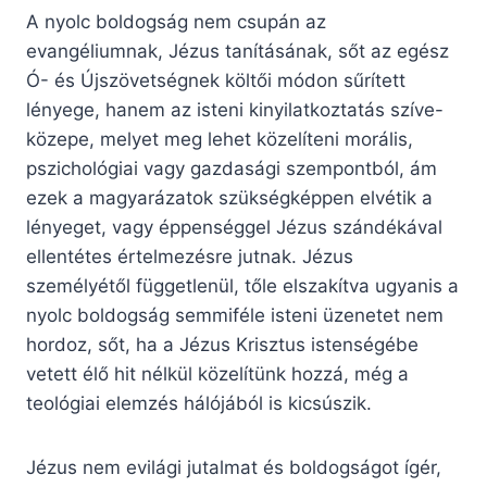
A nyolc boldogság nem csupán az
evangéliumnak, Jézus tanításának, sőt az egész
Ó- és Újszövetségnek költői módon sűrített
lényege, hanem az isteni kinyilatkoztatás szíve-
közepe, melyet meg lehet közelíteni morális,
pszichológiai vagy gazdasági szempontból, ám
ezek a magyarázatok szükségképpen elvétik a
lényeget, vagy éppenséggel Jézus szándékával
ellentétes értelmezésre jutnak. Jézus
személyétől függetlenül, tőle elszakítva ugyanis a
nyolc boldogság semmiféle isteni üzenetet nem
hordoz, sőt, ha a Jézus Krisztus istenségébe
vetett élő hit nélkül közelítünk hozzá, még a
teológiai elemzés hálójából is kicsúszik.
Jézus nem evilági jutalmat és boldogságot ígér,