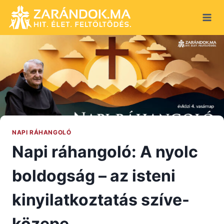
Skip
to
content
NAPI RÁHANGOLÓ
Napi ráhangoló: A nyolc
boldogság – az isteni
kinyilatkoztatás szíve-
közepe