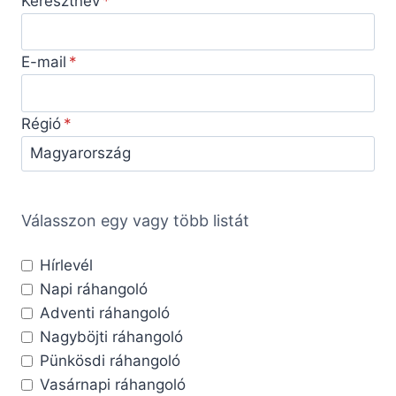
Keresztnév
E-mail
Régió
Válasszon egy vagy több listát
Hírlevél
Napi ráhangoló
Adventi ráhangoló
Nagyböjti ráhangoló
Pünkösdi ráhangoló
Vasárnapi ráhangoló