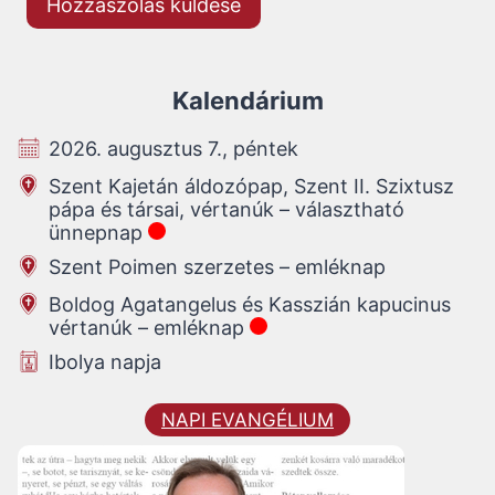
Kalendárium
2026. augusztus 7., péntek
Szent Kajetán áldozópap, Szent II. Szixtusz
pápa és társai, vértanúk – választható
ünnepnap
Szent Poimen szerzetes – emléknap
Boldog Agatangelus és Kasszián kapucinus
vértanúk – emléknap
Ibolya napja
NAPI EVANGÉLIUM