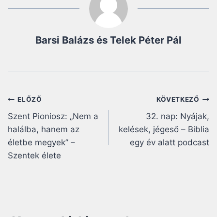
Barsi Balázs és Telek Péter Pál
Bejegyzés
ELŐZŐ
KÖVETKEZŐ
Szent Pioniosz: „Nem a
32. nap: Nyájak,
navigáció
halálba, hanem az
kelések, jégeső – Biblia
életbe megyek” –
egy év alatt podcast
Szentek élete