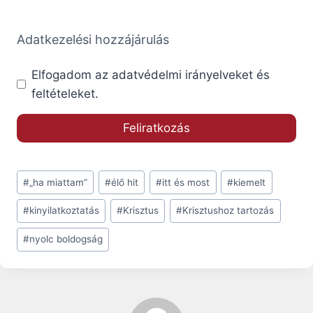
Adatkezelési hozzájárulás
Elfogadom az adatvédelmi irányelveket és
feltételeket.
Post
#
„ha miattam”
#
élő hit
#
itt és most
#
kiemelt
Tags:
#
kinyilatkoztatás
#
Krisztus
#
Krisztushoz tartozás
#
nyolc boldogság