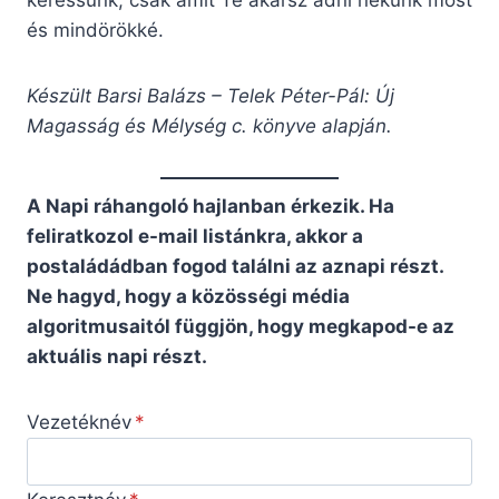
keressünk, csak amit Te akarsz adni nekünk most
és mindörökké.
Készült Barsi Balázs – Telek Péter-Pál: Új
Magasság és Mélység c. könyve alapján.
A Napi ráhangoló hajlanban érkezik. Ha
feliratkozol e-mail listánkra, akkor a
postaládádban fogod találni az aznapi részt.
Ne hagyd, hogy a közösségi média
algoritmusaitól függjön, hogy megkapod-e az
aktuális napi részt.
Vezetéknév