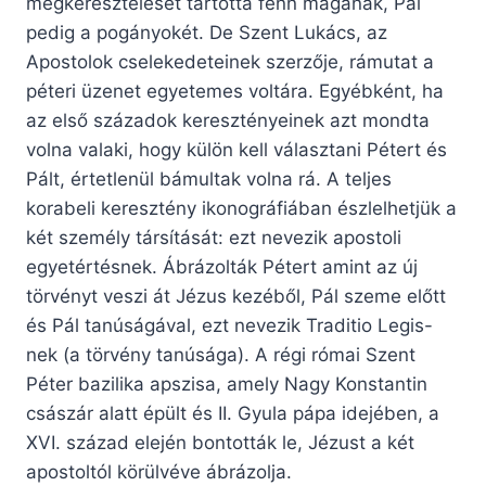
megkeresztelését tartotta fenn magának, Pál
pedig a pogányokét. De Szent Lukács, az
Apostolok cselekedeteinek szerzője, rámutat a
péteri üzenet egyetemes voltára. Egyébként, ha
az első századok keresztényeinek azt mondta
volna valaki, hogy külön kell választani Pétert és
Pált, értetlenül bámultak volna rá. A teljes
korabeli keresztény ikonográfiában észlelhetjük a
két személy társítását: ezt nevezik apostoli
egyetértésnek. Ábrázolták Pétert amint az új
törvényt veszi át Jézus kezéből, Pál szeme előtt
és Pál tanúságával, ezt nevezik Traditio Legis-
nek (a törvény tanúsága). A régi római Szent
Péter bazilika apszisa, amely Nagy Konstantin
császár alatt épült és II. Gyula pápa idejében, a
XVI. század elején bontották le, Jézust a két
apostoltól körülvéve ábrázolja.