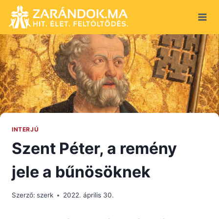
Skip
to
content
INTERJÚ
Szent Péter, a remény
jele a bűnösöknek
Szerző:
szerk
2022. április 30.