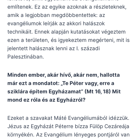
említenek. Ez az egyike azoknak a részleteknek,
amik a legjobban megdöbbentettek: az
evangéliumok leírják az akkori halászok
technikáit. Ennek alapján kutatásokat végeztem
ezen a területen, és igyekeztem megérteni, mit is
jelentett halásznak lenni az I. századi
Palesztinában.
Minden ember, akár hívő, akár nem, hallotta
már ezt a mondatot: „Te Péter vagy, erre a
sziklára építem Egyházamat” (Mt 16, 18) Mit
mond ez róla és az Egyházról?
Ezeket a szavakat Máté Evangéliumából idézzük.
Jézus az Egyházát Péterre bízza Fülöp Cezáreája
környékén. Az Evangélium lényeges pontjáról van