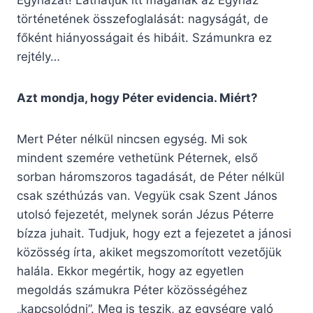
Egyházát! Láthatjuk itt magának az Egyház
történetének összefoglalását: nagyságát, de
főként hiányosságait és hibáit. Számunkra ez
rejtély…
Azt mondja, hogy Péter evidencia. Miért?
Mert Péter nélkül nincsen egység. Mi sok
mindent szemére vethetünk Péternek, első
sorban háromszoros tagadását, de Péter nélkül
csak széthúzás van. Vegyük csak Szent János
utolsó fejezetét, melynek során Jézus Péterre
bízza juhait. Tudjuk, hogy ezt a fejezetet a jánosi
közösség írta, akiket megszomorított vezetőjük
halála. Ekkor megértik, hogy az egyetlen
megoldás számukra Péter közösségéhez
„kapcsolódni”. Meg is teszik, az egységre való