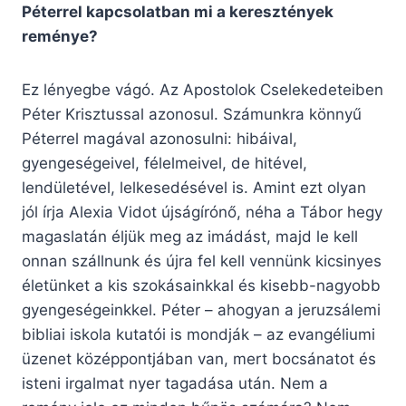
Péterrel kapcsolatban mi a keresztények
reménye?
Ez lényegbe vágó. Az Apostolok Cselekedeteiben
Péter Krisztussal azonosul. Számunkra könnyű
Péterrel magával azonosulni: hibáival,
gyengeségeivel, félelmeivel, de hitével,
lendületével, lelkesedésével is. Amint ezt olyan
jól írja Alexia Vidot újságírónő, néha a Tábor hegy
magaslatán éljük meg az imádást, majd le kell
onnan szállnunk és újra fel kell vennünk kicsinyes
életünket a kis szokásainkkal és kisebb-nagyobb
gyengeségeinkkel. Péter – ahogyan a jeruzsálemi
bibliai iskola kutatói is mondják – az evangéliumi
üzenet középpontjában van, mert bocsánatot és
isteni irgalmat nyer tagadása után. Nem a