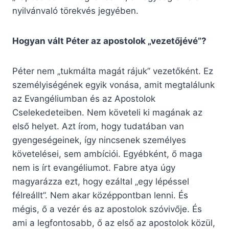
nyilvánvaló törekvés jegyében.
Hogyan vált Péter az apostolok „vezetőjévé”?
Péter nem „tukmálta magát rájuk” vezetőként. Ez
személyiségének egyik vonása, amit megtalálunk
az Evangéliumban és az Apostolok
Cselekedeteiben. Nem követeli ki magának az
első helyet. Azt írom, hogy tudatában van
gyengeségeinek, így nincsenek személyes
követelései, sem ambíciói. Egyébként, ő maga
nem is írt evangéliumot. Fabre atya úgy
magyarázza ezt, hogy ezáltal „egy lépéssel
félreállt”. Nem akar középpontban lenni. És
mégis, ő a vezér és az apostolok szóvivője. És
ami a legfontosabb, ő az első az apostolok közül,