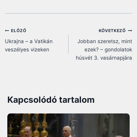
Bejegyzés
ELŐZŐ
KÖVETKEZŐ
Ukrajna – a Vatikán
Jobban szeretsz, mint
navigáció
veszélyes vizeken
ezek? – gondolatok
húsvét 3. vasárnapjára
Kapcsolódó tartalom