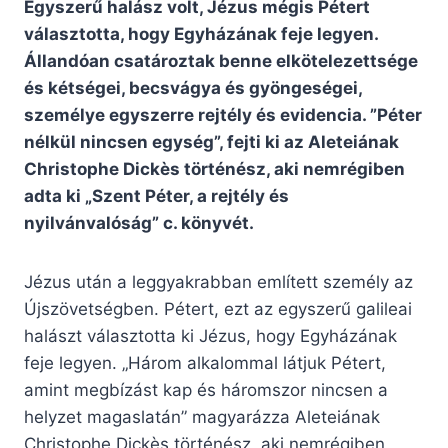
Egyszerű halász volt, Jézus mégis Pétert
választotta, hogy Egyházának feje legyen.
Állandóan csatároztak benne elkötelezettsége
és kétségei, becsvágya és gyöngeségei,
személye egyszerre rejtély és evidencia. ”Péter
nélkül nincsen egység”, fejti ki az Aleteiának
Christophe Dickès történész, aki nemrégiben
adta ki „Szent Péter, a rejtély és
nyilvánvalóság” c. könyvét.
Jézus után a leggyakrabban említett személy az
Újszövetségben. Pétert, ezt az egyszerű galileai
halászt választotta ki Jézus, hogy Egyházának
feje legyen. „Három alkalommal látjuk Pétert,
amint megbízást kap és háromszor nincsen a
helyzet magaslatán” magyarázza Aleteiának
Christophe Dickès történész, aki nemrégiben