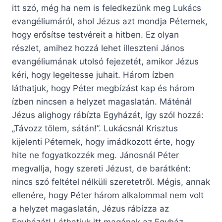
itt szó, még ha nem is feledkezünk meg Lukács
evangéliumáról, ahol Jézus azt mondja Péternek,
hogy erősítse testvéreit a hitben. Ez olyan
részlet, amihez hozzá lehet illeszteni János
evangéliumának utolsó fejezetét, amikor Jézus
kéri, hogy legeltesse juhait. Három ízben
láthatjuk, hogy Péter megbízást kap és három
ízben nincsen a helyzet magaslatán. Máténál
Jézus alighogy rábízta Egyházát, így szól hozzá:
„Távozz tőlem, sátán!”. Lukácsnál Krisztus
kijelenti Péternek, hogy imádkozott érte, hogy
hite ne fogyatkozzék meg. Jánosnál Péter
megvallja, hogy szereti Jézust, de barátként:
nincs szó feltétel nélküli szeretetről. Mégis, annak
ellenére, hogy Péter három alkalommal nem volt
a helyzet magaslatán, Jézus rábízza az