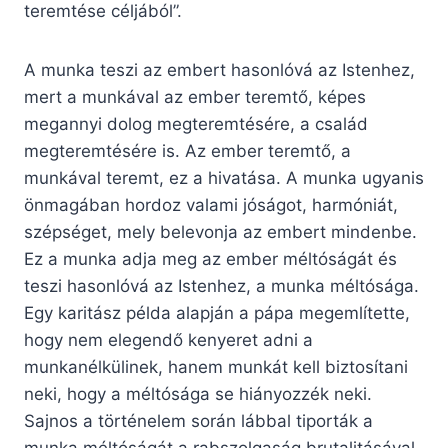
teremtése céljából”.
A munka teszi az embert hasonlóvá az Istenhez,
mert a munkával az ember teremtő, képes
megannyi dolog megteremtésére, a család
megteremtésére is. Az ember teremtő, a
munkával teremt, ez a hivatása. A munka ugyanis
önmagában hordoz valami jóságot, harmóniát,
szépséget, mely belevonja az embert mindenbe.
Ez a munka adja meg az ember méltóságát és
teszi hasonlóvá az Istenhez, a munka méltósága.
Egy karitász példa alapján a pápa megemlítette,
hogy nem elegendő kenyeret adni a
munkanélkülinek, hanem munkát kell biztosítani
neki, hogy a méltósága se hiányozzék neki.
Sajnos a történelem során lábbal tiporták a