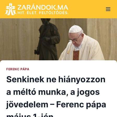
Skip
to
content
FERENC PÁPA
Senkinek ne hiányozzon
a méltó munka, a jogos
jövedelem – Ferenc pápa
május 1-jén