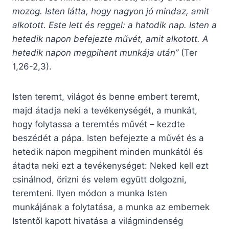
mozog. Isten látta, hogy nagyon jó mindaz, amit
alkotott. Este lett és reggel: a hatodik nap. Isten a
hetedik napon befejezte művét, amit alkotott. A
hetedik napon megpihent munkája után”
(Ter
1,26-2,3).
Isten teremt, világot és benne embert teremt,
majd átadja neki a tevékenységét, a munkát,
hogy folytassa a teremtés művét – kezdte
beszédét a pápa. Isten befejezte a művét és a
hetedik napon megpihent minden munkától és
átadta neki ezt a tevékenységet: Neked kell ezt
csinálnod, őrizni és velem együtt dolgozni,
teremteni. Ilyen módon a munka Isten
munkájának a folytatása, a munka az embernek
Istentől kapott hivatása a világmindenség