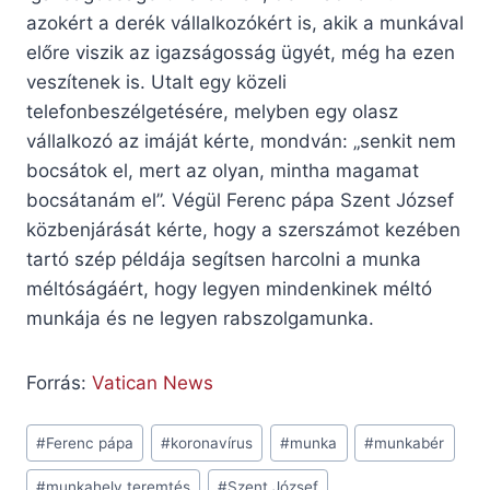
azokért a derék vállalkozókért is, akik a munkával
előre viszik az igazságosság ügyét, még ha ezen
veszítenek is. Utalt egy közeli
telefonbeszélgetésére, melyben egy olasz
vállalkozó az imáját kérte, mondván: „senkit nem
bocsátok el, mert az olyan, mintha magamat
bocsátanám el”. Végül Ferenc pápa Szent József
közbenjárását kérte, hogy a szerszámot kezében
tartó szép példája segítsen harcolni a munka
méltóságáért, hogy legyen mindenkinek méltó
munkája és ne legyen rabszolgamunka.
Forrás:
Vatican News
Post
#
Ferenc pápa
#
koronavírus
#
munka
#
munkabér
Tags:
#
munkahely teremtés
#
Szent József