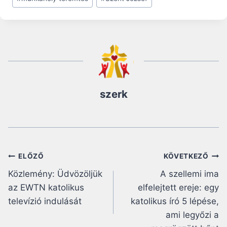
szerk
Bejegyzés
ELŐZŐ
KÖVETKEZŐ
Közlemény: Üdvözöljük
A szellemi ima
navigáció
az EWTN katolikus
elfelejtett ereje: egy
televízió indulását
katolikus író 5 lépése,
ami legyőzi a