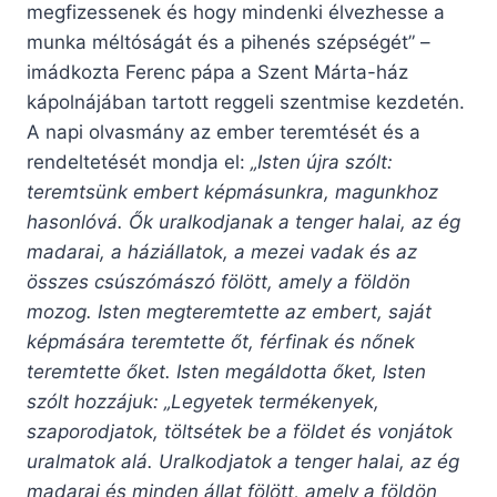
megfizessenek és hogy mindenki élvezhesse a
munka méltóságát és a pihenés szépségét” –
imádkozta Ferenc pápa a Szent Márta-ház
kápolnájában tartott reggeli szentmise kezdetén.
A napi olvasmány az ember teremtését és a
rendeltetését mondja el:
„Isten újra szólt:
teremtsünk embert képmásunkra, magunkhoz
hasonlóvá. Ők uralkodjanak a tenger halai, az ég
madarai, a háziállatok, a mezei vadak és az
összes csúszómászó fölött, amely a földön
mozog. Isten megteremtette az embert, saját
képmására teremtette őt, férfinak és nőnek
teremtette őket. Isten megáldotta őket, Isten
szólt hozzájuk: „Legyetek termékenyek,
szaporodjatok, töltsétek be a földet és vonjátok
uralmatok alá. Uralkodjatok a tenger halai, az ég
madarai és minden állat fölött, amely a földön