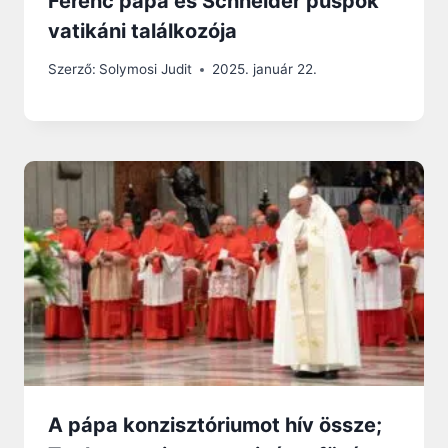
Ferenc pápa és Schneider püspök
vatikáni találkozója
Szerző:
Solymosi Judit
2025. január 22.
A pápa konzisztóriumot hív össze;