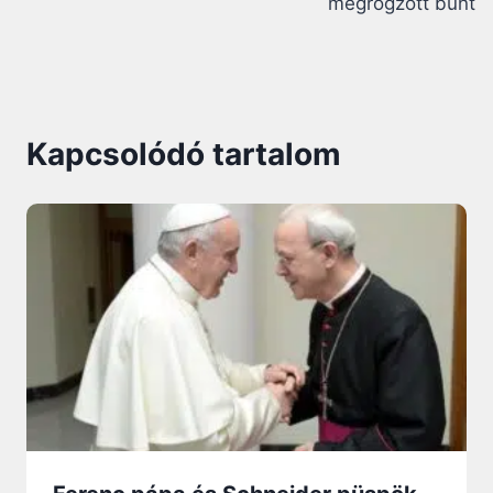
megrögzött bűnt
Kapcsolódó tartalom