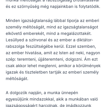
munka méltóságát a rabszolgaság brutalitásával
és ez szörnyűség még napjainkban is folytatódik.
Minden igazságtalanság lábbal tiporja az emberi
személy méltóságát, mind az igazságtalanságot
elkövető emberekét, mind a megalázottakét.
Lesüllyed a színvonal és az ember a diktátor-
rabszolga feszültségébe kerül. Ezzel szemben,
az ember hivatása, amit az Isten ad neki, nagyon
szép: teremteni, újjáteremteni, dolgozni. Ám ezt
csak akkor lehet megtenni, amikor a körülmények
igazak és tiszteletben tartják az emberi személy
méltóságát.
A dolgozók napján, a munka ünnepén
egyesüljünk mindazokkal, akik a munkában való
igazságosságért harcolnak, de imádkozzunk