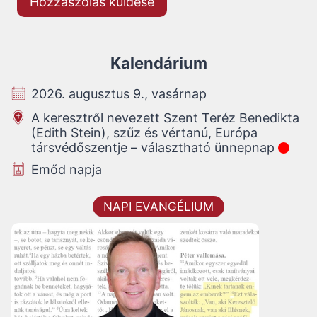
Kalendárium
2026. augusztus 9., vasárnap
A keresztről nevezett Szent Teréz Benedikta
(Edith Stein), szűz és vértanú, Európa
társvédőszentje – választható ünnepnap
Emőd napja
NAPI EVANGÉLIUM