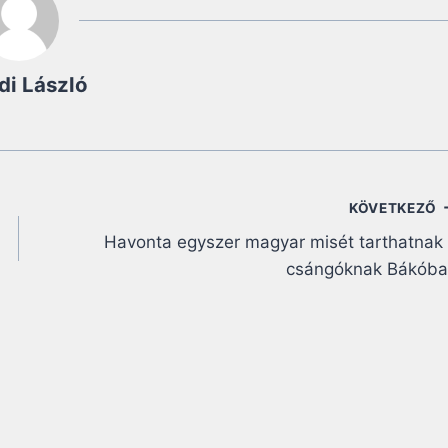
di László
KÖVETKEZŐ
Havonta egyszer magyar misét tarthatnak
csángóknak Bákóba