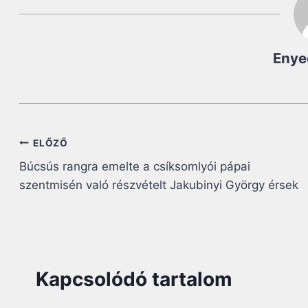
Enye
Bejegyzés
ELŐZŐ
Búcsús rangra emelte a csíksomlyói pápai
navigáció
szentmisén való részvételt Jakubinyi György érsek
Kapcsolódó tartalom