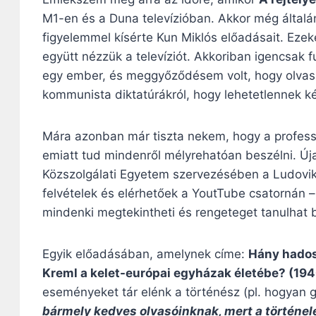
M1-en és a Duna televízióban. Akkor még által
figyelemmel kísérte Kun Miklós előadásait. Eze
együtt nézzük a televíziót. Akkoriban igencsak 
egy ember, és meggyőződésem volt, hogy olvassa
kommunista diktatúrákról, hogy lehetetlennek ké
Mára azonban már tiszta nekem, hogy a professz
emiatt tud mindenről mélyrehatóan beszélni. Új
Közszolgálati Egyetem szervezésében a Ludovik
felvételek és elérhetőek a YoutTube csatornán
mindenki megtekintheti és rengeteget tanulhat b
Egyik előadásában, amelynek címe:
Hány hados
Kreml a kelet-európai egyházak életébe? (19
eseményeket tár elénk a történész (pl. hogyan g
bármely kedves olvasóinknak, mert a történe