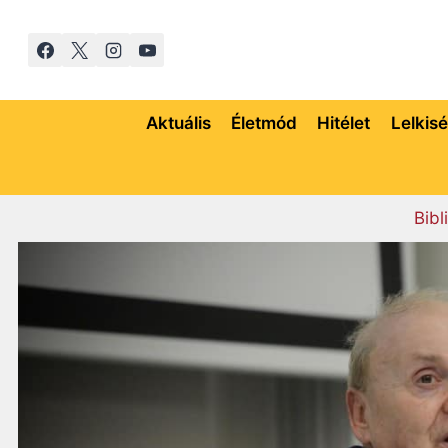
Skip
to
content
Aktuális
Életmód
Hitélet
Lelkis
Bibl