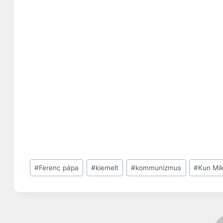
Post
#
Ferenc pápa
#
kiemelt
#
kommunizmus
#
Kun Mik
Tags: