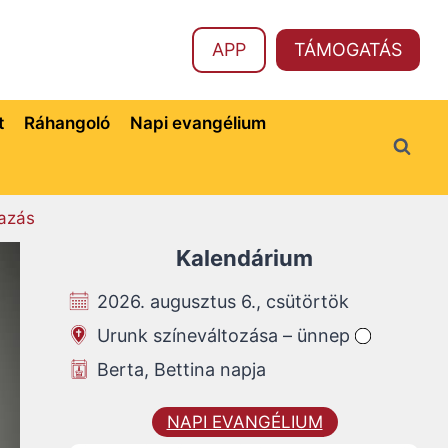
APP
TÁMOGATÁS
t
Ráhangoló
Napi evangélium
azás
Kalendárium
2026. augusztus 6., csütörtök
Urunk színeváltozása – ünnep
Berta, Bettina napja
NAPI EVANGÉLIUM