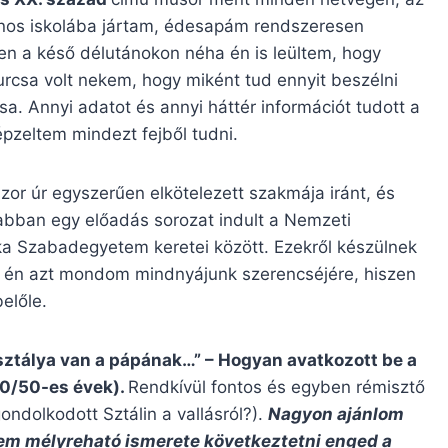
ános iskolába jártam, édesapám rendszeresen
ken a késő délutánokon néha én is leültem, hogy
furcsa volt nekem, hogy miként tud ennyit beszélni
. Annyi adatot és annyi háttér információt tudott a
pzeltem mindezt fejből tudni.
or úr egyszerűen elkötelezett szakmája iránt, és
abban egy előadás sorozat indult a Nemzeti
a Szabadegyetem keretei között. Ezekről készülnek
 – én azt mondom mindnyájunk szerencséjére, hiszen
előle.
ztálya van a pápának…” – Hogyan avatkozott be a
40/50-es évek).
Rendkívül fontos és egyben rémisztő
ondolkodott Sztálin a vallásról?).
Nagyon ajánlom
lem mélyreható ismerete következtetni enged a