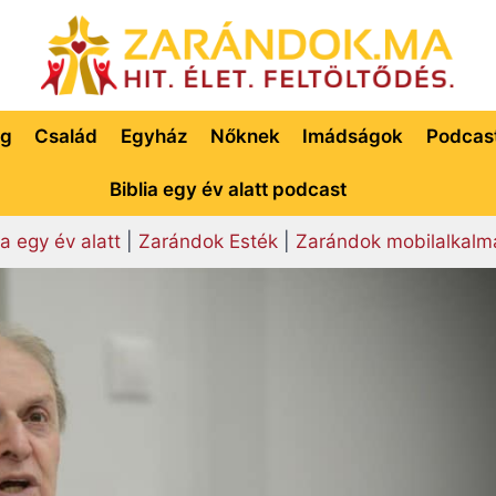
ég
Család
Egyház
Nőknek
Imádságok
Podcas
Biblia egy év alatt podcast
ia egy év alatt
|
Zarándok Esték
|
Zarándok mobilalkalm