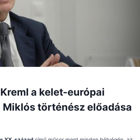
Kreml a kelet-európai
 Miklós történész előadása
es XX. század
című műsor ment minden hétvégén, az