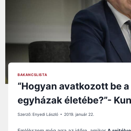
BAKANCSLISTA
“Hogyan avatkozott be a 
egyházak életébe?”- Kun
Szerző:
Enyedi László
2019. január 22.
Emlékszem még arra az időre, amikor
A rejtély